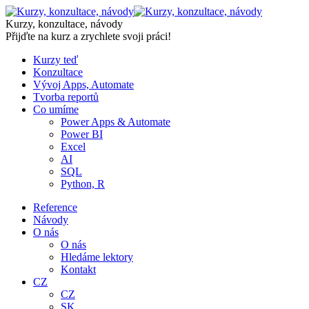
Skip
to
Kurzy, konzultace, návody
content
Přijďte na kurz a zrychlete svoji práci!
Kurzy teď
Konzultace
Vývoj Apps, Automate
Tvorba reportů
Co umíme
Power Apps & Automate
Power BI
Excel
AI
SQL
Python, R
Reference
Návody
O nás
O nás
Hledáme lektory
Kontakt
CZ
CZ
SK