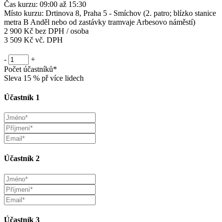
Čas kurzu: 09:00 až 15:30
Místo kurzu: Drtinova 8, Praha 5 - Smíchov (2. patro; blízko stanice
metra B Anděl nebo od zastávky tramvaje Arbesovo náměstí)
2 900 Kč
bez DPH / osoba
3 509 Kč vč. DPH
-
+
Počet účastníků*
Sleva 15 % př více lidech
Účastník 1
Účastník 2
Účastník 3