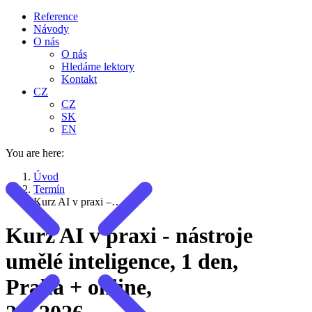
Reference
Návody
O nás
O nás
Hledáme lektory
Kontakt
CZ
CZ
SK
EN
You are here:
Úvod
Termín
Kurz AI v praxi –…
Kurz AI v praxi - nástroje
umělé inteligence, 1 den,
Praha + online,