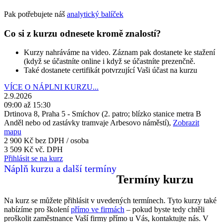
Pak potřebujete náš
analytický balíček
Co si z kurzu odnesete kromě znalostí?
Kurzy nahráváme na video. Záznam pak dostanete ke stažení
(když se účastníte online i když se účastníte prezenčně.
Také dostanete certifikát potvrzující Vaši účast na kurzu
VÍCE O NÁPLNI KURZU...
2.9.2026
09:00 až 15:30
Drtinova 8, Praha 5 - Smíchov (2. patro; blízko stanice metra B
Anděl nebo od zastávky tramvaje Arbesovo náměstí),
Zobrazit
mapu
2 900 Kč
bez DPH / osoba
3 509 Kč vč. DPH
Přihlásit se na kurz
Náplň kurzu a další termíny
Termíny kurzu
Na kurz se můžete přihlásit v uvedených termínech. Tyto kurzy také
nabízíme pro školení
přímo ve firmách
– pokud byste tedy chtěli
proškolit zaměstnance Vaší firmy přímo u Vás, kontaktujte nás. V