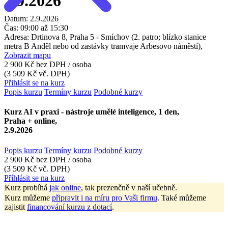
2.9.2026
Datum:
2.9.2026
Čas:
09:00 až 15:30
Adresa:
Drtinova 8, Praha 5 - Smíchov (2. patro; blízko stanice
metra B Anděl nebo od zastávky tramvaje Arbesovo náměstí),
Zobrazit mapu
2 900 Kč
bez DPH / osoba
(3 509 Kč vč. DPH)
Přihlásit se na kurz
Popis kurzu
Termíny kurzu
Podobné kurzy
Kurz AI v praxi - nástroje umělé inteligence, 1 den,
Praha + online,
2.9.2026
Popis kurzu
Termíny kurzu
Podobné kurzy
2 900 Kč
bez DPH / osoba
(3 509 Kč vč. DPH)
Příhlásit se na kurz
Kurz probíhá
jak online
, tak prezenčně v naší učebně.
Kurz můžeme
připravit i na míru pro Vaši firmu
. Také můžeme
zajistit
financování kurzu z dotací
.