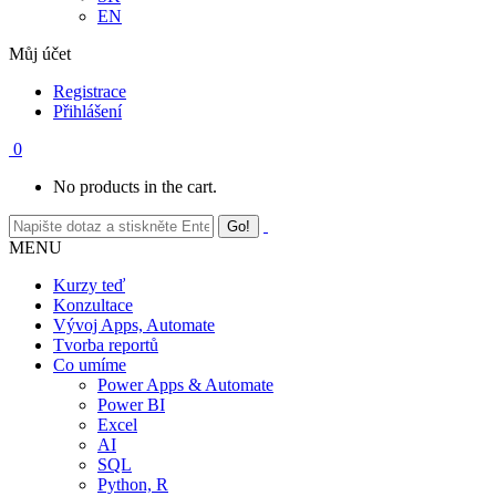
EN
Můj účet
Registrace
Přihlášení
0
No products in the cart.
MENU
Kurzy teď
Konzultace
Vývoj Apps, Automate
Tvorba reportů
Co umíme
Power Apps & Automate
Power BI
Excel
AI
SQL
Python, R