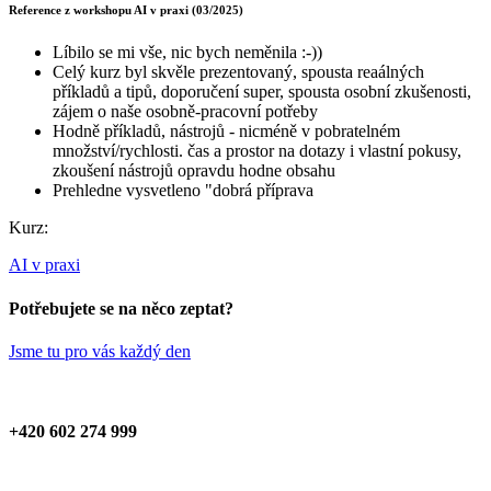
Reference z workshopu AI v praxi (03/2025)
Líbilo se mi vše, nic bych neměnila :-))
Celý kurz byl skvěle prezentovaný, spousta reaálných
příkladů a tipů, doporučení super, spousta osobní zkušenosti,
zájem o naše osobně-pracovní potřeby
Hodně příkladů, nástrojů - nicméně v pobratelném
množství/rychlosti. čas a prostor na dotazy i vlastní pokusy,
zkoušení nástrojů opravdu hodne obsahu
Prehledne vysvetleno "dobrá příprava
Kurz:
AI v praxi
Potřebujete se na něco zeptat?
Jsme tu pro vás každý den
+420 602 274 999