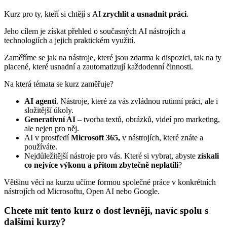
Kurz pro ty, kteří si chtějí s AI
zrychlit a usnadnit práci
.
Jeho cílem je získat přehled o současných AI nástrojích a
technologiích a jejich praktickém využití.
Zaměříme se jak na nástroje, které jsou zdarma k dispozici, tak na ty
placené, které usnadní a zautomatizují každodenní činnosti.
Na která témata se kurz zaměřuje?
AI agenti
. Nástroje, které za vás zvládnou rutinní práci, ale i
složitější úkoly.
Generativní AI
– tvorba textů, obrázků, videí pro marketing,
ale nejen pro něj.
AI v prostředí
Microsoft 365,
v nástrojích, které znáte a
používáte.
Nejdůležitější nástroje pro vás. Které si vybrat, abyste
získali
co nejvíce výkonu a přitom zbytečně neplatili
?
Většinu věcí na kurzu učíme formou společné práce v konkrétních
nástrojích od Microsoftu, Open AI nebo Google.
Chcete mít tento kurz o dost levněji, navíc spolu s
dalšími kurzy?