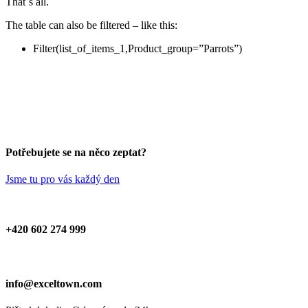
That´s all.
The table can also be filtered – like this:
Filter(list_of_items_1,Product_group=”Parrots”)
Potřebujete se na něco zeptat?
Jsme tu pro vás každý den
+420 602 274 999
info@exceltown.com