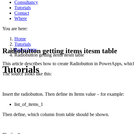
Consultancy
Tutorials
Contact
Where
You are here:
Home
Tutorials
Radiobutton getting items itesm table
PowerApps
Radiobutton getting items itesm table
This article describes how to create Radiobutton in PowerApps, which 
Tutorials
The source looks like this:
Insert the radiobutton. Then define its Items value – for example:
list_of_items_1
Then define, which column from table should be shown.