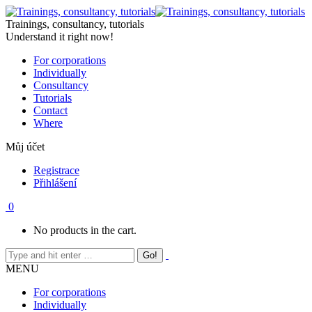
Skip
to
Trainings, consultancy, tutorials
content
Understand it right now!
For corporations
Individually
Consultancy
Tutorials
Contact
Where
Můj účet
Registrace
Přihlášení
0
No products in the cart.
MENU
For corporations
Individually