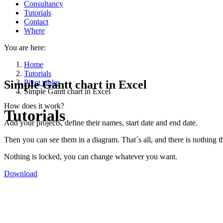
Consultancy
Tutorials
Contact
Where
You are here:
Home
Tutorials
Simple Gantt chart in Excel
Pivot tables
Simple Gantt chart in Excel
How does it work?
Tutorials
Add your projects, define their names, start date and end date.
Then you can see them in a diagram. That´s all, and there is nothing 
Nothing is locked, you can change whatever you want.
Download