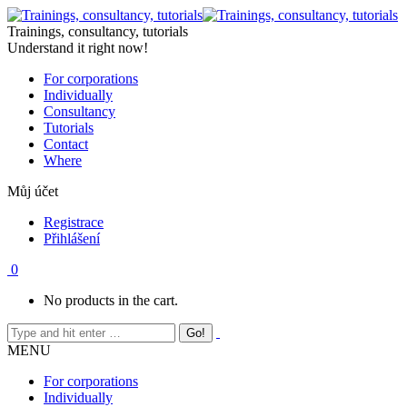
Skip
to
Trainings, consultancy, tutorials
content
Understand it right now!
For corporations
Individually
Consultancy
Tutorials
Contact
Where
Můj účet
Registrace
Přihlášení
0
No products in the cart.
MENU
For corporations
Individually