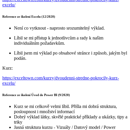
excelu/
Reference ze školení Excelu (12/2020)
Není co vytknout - naprosto srozumitelný výklad.
Líbil se mi přístup k jednotlivcům a rady k našim
individuálním požadavkům.
Líbil jsem mi výklad po obsahové stránce i způsob, jakým byl
podán.
Kurz:
https://exceltown.com/kurzy/dvoudenni-stredne-pokrocily-kurz-
excelu/
Reference ze školení Úvod do Power BI (9/2020)
Kurz se mi celkově velmi líbil. Přišla mi dobrá struktura,
posloupnost i množství informací
Dobrý výklad látky, skvělé praktické příklady a ukázky, tipy a
triky
Jasná struktura kurzu - Vizuály / Datový model / Power