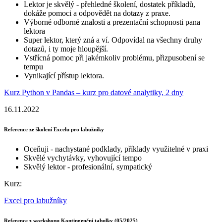
Lektor je skvělý - přehledné školení, dostatek příkladů,
dokáže pomoci a odpovědět na dotazy z praxe.
Výborné odborné znalosti a prezentační schopnosti pana
lektora
Super lektor, který zná a ví. Odpovídal na všechny druhy
dotazů, i ty moje hloupější.
Vstřícná pomoc při jakémkoliv problému, přizpusobení se
tempu
Vynikající přístup lektora.
Kurz Python v Pandas – kurz pro datové analytiky, 2 dny
16.11.2022
Reference ze školení Excelu pro labužníky
Oceňuji - nachystané podklady, příklady využitelné v praxi
Skvělé vychytávky, vyhovující tempo
Skvělý lektor - profesionální, sympatický
Kurz:
Excel pro labužníky
Reference z workshopu Kontingenční tabulky (05/2025)