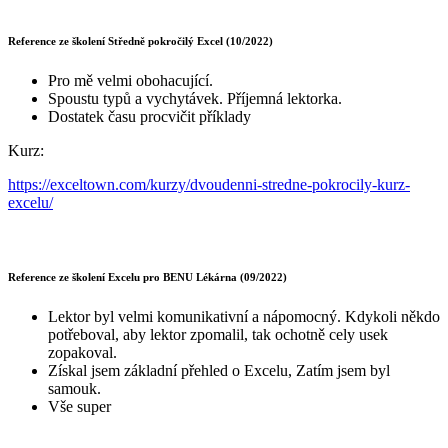
Reference ze školení Středně pokročilý Excel (10/2022)
Pro mě velmi obohacující.
Spoustu typů a vychytávek. Příjemná lektorka.
Dostatek času procvičit příklady
Kurz:
https://exceltown.com/kurzy/dvoudenni-stredne-pokrocily-kurz-
excelu/
Reference ze školení Excelu pro BENU Lékárna (09/2022)
Lektor byl velmi komunikativní a nápomocný. Kdykoli někdo
potřeboval, aby lektor zpomalil, tak ochotně cely usek
zopakoval.
Získal jsem základní přehled o Excelu, Zatím jsem byl
samouk.
Vše super