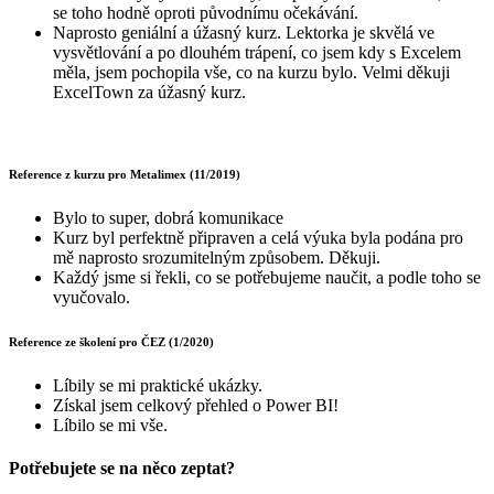
se toho hodně oproti původnímu očekávání.
Naprosto geniální a úžasný kurz. Lektorka je skvělá ve
vysvětlování a po dlouhém trápení, co jsem kdy s Excelem
měla, jsem pochopila vše, co na kurzu bylo. Velmi děkuji
ExcelTown za úžasný kurz.
Reference z kurzu pro Metalimex (11/2019)
Bylo to super, dobrá komunikace
Kurz byl perfektně připraven a celá výuka byla podána pro
mě naprosto srozumitelným způsobem. Děkuji.
Každý jsme si řekli, co se potřebujeme naučit, a podle toho se
vyučovalo.
Reference ze školení pro ČEZ (1/2020)
Líbily se mi praktické ukázky.
Získal jsem celkový přehled o Power BI!
Líbilo se mi vše.
Potřebujete se na něco zeptat?