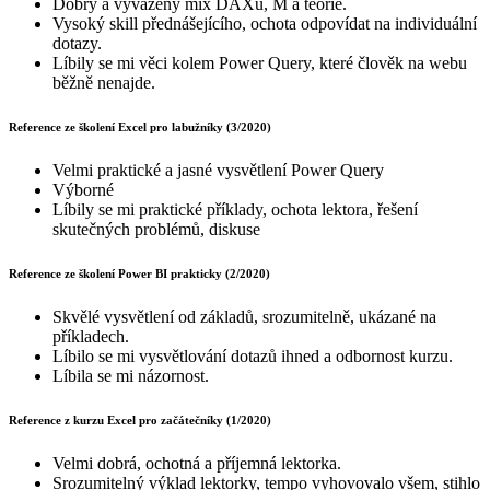
Dobrý a vyvážený mix DAXu, M a teorie.
Vysoký skill přednášejícího, ochota odpovídat na individuální
dotazy.
Líbily se mi věci kolem Power Query, které člověk na webu
běžně nenajde.
Reference ze školení Excel pro labužníky (3/2020)
Velmi praktické a jasné vysvětlení Power Query
Výborné
Líbily se mi praktické příklady, ochota lektora, řešení
skutečných problémů, diskuse
Reference ze školení Power BI prakticky (2/2020)
Skvělé vysvětlení od základů, srozumitelně, ukázané na
příkladech.
Líbilo se mi vysvětlování dotazů ihned a odbornost kurzu.
Líbila se mi názornost.
Reference z kurzu Excel pro začátečníky (1/2020)
Velmi dobrá, ochotná a příjemná lektorka.
Srozumitelný výklad lektorky, tempo vyhovovalo všem, stihlo