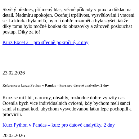
Skvělý přednes, příjmený hlas, věcné příklady v praxi a důklad na
detail. Nadmíru spokojen. Oceňuji trpělivost, vysvětlování i vracení
se. Lektorka byla milá, bylo jí dobře rozumět a byla slyšet, takže i
díky tomu bylo možné koukat do obrazovky a zároveň poslouchat
postup. Díky za to!
Kurz Excel 2 – pro středně pokročilé, 2 dny
23.02.2026
Reference z kurzu Python v Pandas – kurz pro datové analytiky, 2 dny
Kurz se mi libil, narocny, obsahly, rozhodne dobre vyuzity cas.
Ocenila bych vice individualnich cviceni, kdy bychom meli sanci
sami si napsat kod, abychom vysvetlovanou latku lepe pochopili a
procvicili.
Kurz Python v Pandas – kurz pro datové analytiky, 2 dny
20.02.2026