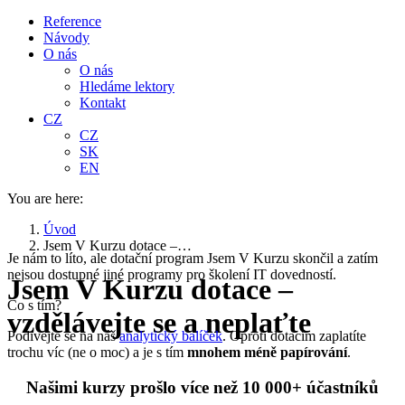
Reference
Návody
O nás
O nás
Hledáme lektory
Kontakt
CZ
CZ
SK
EN
You are here:
Úvod
Jsem V Kurzu dotace –…
Je nám to líto, ale dotační program Jsem V Kurzu skončil a zatím
nejsou dostupné jiné programy pro školení IT dovedností.
Jsem V Kurzu dotace –
Co s tím?
vzdělávejte se a neplaťte
Podívejte se na náš
analytický balíček
. Oproti dotacím zaplatíte
trochu víc (ne o moc) a je s tím
mnohem méně papírování
.
Našimi kurzy prošlo více než 10 000+ účastníků