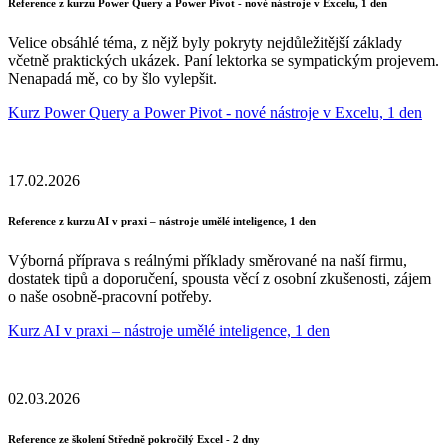
Reference z kurzu Power Query a Power Pivot - nové nástroje v Excelu, 1 den
Velice obsáhlé téma, z nějž byly pokryty nejdůležitější základy
včetně praktických ukázek. Paní lektorka se sympatickým projevem.
Nenapadá mě, co by šlo vylepšit.
Kurz Power Query a Power Pivot - nové nástroje v Excelu, 1 den
17.02.2026
Reference z kurzu AI v praxi – nástroje umělé inteligence, 1 den
Výborná příprava s reálnými příklady směrované na naší firmu,
dostatek tipů a doporučení, spousta věcí z osobní zkušenosti, zájem
o naše osobně-pracovní potřeby.
Kurz AI v praxi – nástroje umělé inteligence, 1 den
02.03.2026
Reference ze školení Středně pokročilý Excel - 2 dny