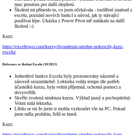
moc prostoru pro další zlepšení.
Školení mi přineslo to, co jsem očekávala - rozšíření znalostí z
excelu, poznání nových funkcí a návod, jak ty stávající
používat lépe. Ukázka z Power Pivot mě nalákala na další
školení :-)
Kurz:
https://exceltown.com/kurzy/dvoudenni-stredne-pokrocily-kurz-
excelu/
Reference ze školení Excelu (10/2021)
Jednotlivé funkce Excelu byly prezentovány názorně a
zároveň srozumitelně. Lektorka volila tempo dle potřeb
účastníků kurzu, byla velmi příjemná, ochotná pomoci a
dovysvětlit.
Skvěle zvolená struktura kurzu. Výklad jasný a pochopitelný.
Velmi milá lektorka.
Líbilo se mi že jsem si mohla vyzkoušet vše na PC. Pokud
jsem měla problém, řešil se hned.
Kurz:
https://exceltown.com/kurzy/dvoudenni-stredne-pokrocily-kurz-