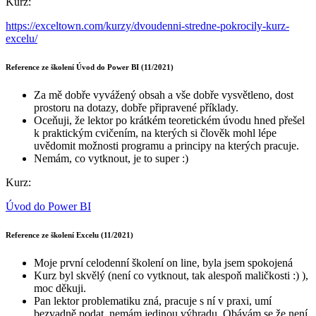
Kurz:
https://exceltown.com/kurzy/dvoudenni-stredne-pokrocily-kurz-
excelu/
Reference ze školení Úvod do Power BI (11/2021)
Za mě dobře vyvážený obsah a vše dobře vysvětleno, dost
prostoru na dotazy, dobře připravené příklady.
Oceňuji, že lektor po krátkém teoretickém úvodu hned přešel
k praktickým cvičením, na kterých si člověk mohl lépe
uvědomit možnosti programu a principy na kterých pracuje.
Nemám, co vytknout, je to super :)
Kurz:
Úvod do Power BI
Reference ze školení Excelu (11/2021)
Moje první celodenní školení on line, byla jsem spokojená
Kurz byl skvělý (není co vytknout, tak alespoň maličkosti :) ),
moc děkuji.
Pan lektor problematiku zná, pracuje s ní v praxi, umí
bezvadně podat, nemám jedinou výhradu. Obávám se že není