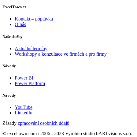
ExcelTown.cz
Kontakt – poptávka
O nás
Naše služby
Aktuální termíny
Workshopy a konzultace ve firmách a pro firmy
Návody
Power BI
Power Platform
Návody
YouTube
LinkedIn
Zásady
zpracování osobních údajů
© exceltown.com / 2006 - 2023 Vyrobilo studio bARTvisions s.r.o.