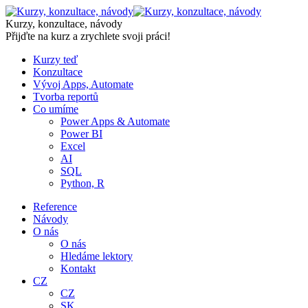
Skip
to
Kurzy, konzultace, návody
content
Přijďte na kurz a zrychlete svoji práci!
Kurzy teď
Konzultace
Vývoj Apps, Automate
Tvorba reportů
Co umíme
Power Apps & Automate
Power BI
Excel
AI
SQL
Python, R
Reference
Návody
O nás
O nás
Hledáme lektory
Kontakt
CZ
CZ
SK