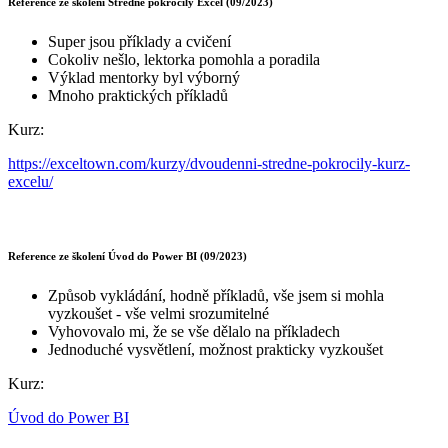
Reference ze školení Středně pokročilý Excel (09/2023)
Super jsou příklady a cvičení
Cokoliv nešlo, lektorka pomohla a poradila
Výklad mentorky byl výborný
Mnoho praktických příkladů
Kurz:
https://exceltown.com/kurzy/dvoudenni-stredne-pokrocily-kurz-
excelu/
Reference ze školení Úvod do Power BI (09/2023)
Způsob vykládání, hodně příkladů, vše jsem si mohla
vyzkoušet - vše velmi srozumitelné
Vyhovovalo mi, že se vše dělalo na příkladech
Jednoduché vysvětlení, možnost prakticky vyzkoušet
Kurz:
Úvod do Power BI