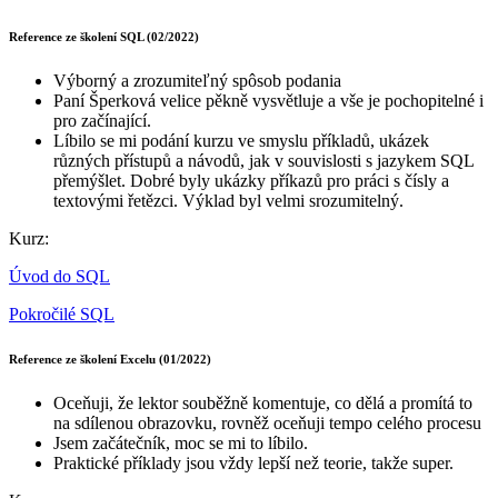
Reference ze školení SQL (02/2022)
Výborný a zrozumiteľný spôsob podania
Paní Šperková velice pěkně vysvětluje a vše je pochopitelné i
pro začínající.
Líbilo se mi podání kurzu ve smyslu příkladů, ukázek
různých přístupů a návodů, jak v souvislosti s jazykem SQL
přemýšlet. Dobré byly ukázky příkazů pro práci s čísly a
textovými řetězci. Výklad byl velmi srozumitelný.
Kurz:
Úvod do SQL
Pokročilé SQL
Reference ze školení Excelu (01/2022)
Oceňuji, že lektor souběžně komentuje, co dělá a promítá to
na sdílenou obrazovku, rovněž oceňuji tempo celého procesu
Jsem začátečník, moc se mi to líbilo.
Praktické příklady jsou vždy lepší než teorie, takže super.