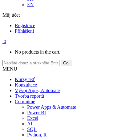
EN
Můj účet
Registrace
Přihlášení
0
No products in the cart.
MENU
Kurzy teď
Konzultace
Vývoj Apps, Automate
Tvorba reportů
Co umíme
Power Apps & Automate
Power BI
Excel
AI
SQL
Python, R