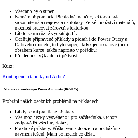
Všechno bylo super
Nemám připomínek. Přehledné, naučné, lektorka byla
srozumitelná a reagovala na dotazy. Velké množství materiálů,
možnost pracovat zároveň s lektorkou.
Líbilo se mi různé využití grafů.
Oceňuju připravené příklady a přesah i do Power Query a
Datového modelu, to bylo super, i když jen okrajově (není
obsahem kurzu, takže naprosto v pořádku).
Přehlednost výkladu a trpělivost
Kurz:
Kontingenční tabulky od A do Z
Reference z workshopu Power Automate (04/2025)
Probrání našich osobních problémů na příkladech.
Líbily se mi praktické příklady
Vše moc hezky vysvětleno i pro začátečníka. Ochota
zodpovědět všechny dotazy.
Praktické příklady. Přišla jsem s dotazem a odcházím s
návrhem řešení. Mám po nocích co dělat.