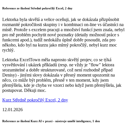
Reference ze školení Středně pokročilý Excel, 2 dny
Lektorka byla skvělá a velice oceňuji, jak se dokázala přizpůsobit
rozmanité pokročilosti skupiny i v kombinaci on-line vs účastníci na
místě. Protože s excelem pracuji a množství funkcí jsem znala, nebyl
pro mě problém pochytit nové poznatky (detaily možností práce s
funkcemi apod.), tudíž nedokážu úplně dobře posoudit, zda pro
někoho, kdo byl na kurzu jako mírný pokročilý, nebyl kurz moc
rychlý.
Lektorka ExcelTown měla naprosto skvělý projev, co se týká
vysvětlování i ukázek příkladů (resp. ne vždy je "flow" lektora
srozumitelné a dobře strukturované, což není rozhodně případ
Denisy) - jinými slovy dokázala v přesný moment upozornit na
něco, co může být problém, přesně v ten moment, kdy jsem
přemýšlela, kde je chyba ve vzorci nebo když jsem přemýšlela, jak
postupovat. Děkuji moc.
Kurz Středně pokročilý Excel, 2 dny
12.01.2026
Reference ze školení Kurz AI v praxi - nástroje umělé inteligence, 1 den