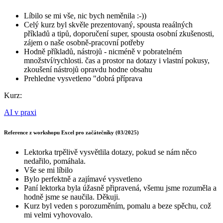
Líbilo se mi vše, nic bych neměnila :-))
Celý kurz byl skvěle prezentovaný, spousta reaálných
příkladů a tipů, doporučení super, spousta osobní zkušenosti,
zájem o naše osobně-pracovní potřeby
Hodně příkladů, nástrojů - nicméně v pobratelném
množství/rychlosti. čas a prostor na dotazy i vlastní pokusy,
zkoušení nástrojů opravdu hodne obsahu
Prehledne vysvetleno "dobrá příprava
Kurz:
AI v praxi
Reference z workshopu Excel pro začátečníky (03/2025)
Lektorka trpělivě vysvětlila dotazy, pokud se nám něco
nedařilo, pomáhala.
Vše se mi líbilo
Bylo perfektně a zajímavé vysvetleno
Paní lektorka byla úžasně připravená, všemu jsme rozuměla a
hodně jsme se naučila. Děkuji.
Kurz byl veden s porozuměním, pomalu a beze spěchu, což
mi velmi vyhovovalo.