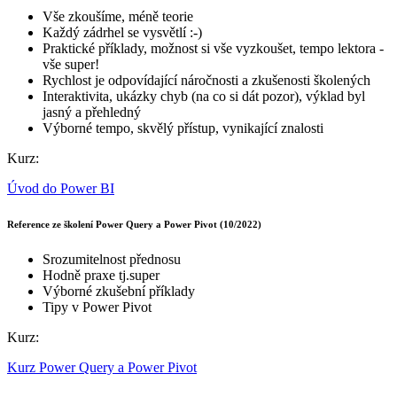
Vše zkoušíme, méně teorie
Každý zádrhel se vysvětlí :-)
Praktické příklady, možnost si vše vyzkoušet, tempo lektora -
vše super!
Rychlost je odpovídající náročnosti a zkušenosti školených
Interaktivita, ukázky chyb (na co si dát pozor), výklad byl
jasný a přehledný
Výborné tempo, skvělý přístup, vynikající znalosti
Kurz:
Úvod do Power BI
Reference ze školení Power Query a Power Pivot (10/2022)
Srozumitelnost přednosu
Hodně praxe tj.super
Výborné zkušební příklady
Tipy v Power Pivot
Kurz:
Kurz Power Query a Power Pivot