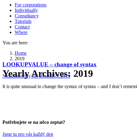
For corporations
Individually
Consultancy
Tutorials
Contact
Where
You are here:
Home
2019
LOOKUPVALUE – change of syntax
Yearly Archives:
2019
Nezařazené
By
Jiří Beran
26.3.2019
It is quite unusual to change the syntax of syntax – and I don´t re
Potřebujete se na něco zeptat?
Jsme tu pro vás každý den