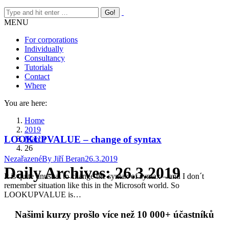
MENU
For corporations
Individually
Consultancy
Tutorials
Contact
Where
You are here:
Home
2019
LOOKUPVALUE – change of syntax
March
26
Nezařazené
By
Jiří Beran
26.3.2019
Daily Archives:
26.3.2019
It is quite unusual to change the syntax of syntax – and I don´t
remember situation like this in the Microsoft world. So
LOOKUPVALUE is…
Našimi kurzy prošlo více než 10 000+ účastníků