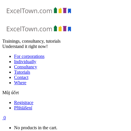
Skip
to
content
Trainings, consultancy, tutorials
Understand it right now!
For corporations
Individually
Consultancy
Tutorials
Contact
Where
Můj účet
Registrace
Přihlášení
0
No products in the cart.