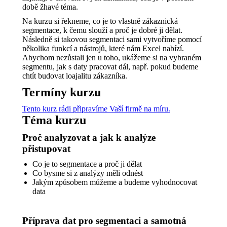
době žhavé téma.
Na kurzu si řekneme, co je to vlastně zákaznická
segmentace, k čemu slouží a proč je dobré ji dělat.
Následně si takovou segmentaci sami vytvoříme pomocí
několika funkcí a nástrojů, které nám Excel nabízí.
Abychom nezůstali jen u toho, ukážeme si na vybraném
segmentu, jak s daty pracovat dál, např. pokud budeme
chtít budovat loajalitu zákazníka.
Termíny kurzu
Tento kurz rádi připravíme Vaší firmě na míru.
Téma kurzu
Proč analyzovat a jak k analýze
přistupovat
Co je to segmentace a proč ji dělat
Co bysme si z analýzy měli odnést
Jakým způsobem můžeme a budeme vyhodnocovat
data
Příprava dat pro segmentaci a samotná