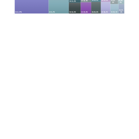
Našimi kurzy prošlo více než 10 000+ účastníků
2 392 ověřených referencí účastníků našich kurzů. Přesvědčte
se sami
Reference z kurzu Power Apps středně pokročilé pro OZP
Dobré reakce na náměty účastníků
Kurz byl interaktivní :)
Příjemný projev, příklady splnily očekávání.
Dobře vysvětlená provázanost nástrojů
Aktivní spolupráce a orientace na naše problémy,
Příprava, komunikace, příklady, školení splnilo očekávání.
14.01.2026
Reference z kurzu Power Apps 1 - Úvod, 2 dny
Asi bych uvítala nějaký studijní materiál - detail probraných
příkladů a to buď před konáním kurzu nebo hned po něm.
KTeď už jen nějak uvést do praxe a začít používat. :-)
Kurz Power Apps 1 - Úvod, 2 dny
16.02.2026
Reference z kurzu Power Query a Power Pivot - nové nástroje v Excelu, 1 den