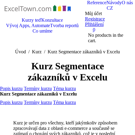
Reference
Návody
O nás
CZ
Můj účet
Registrace
Kurzy teď
Konzultace
Přihlášení
Vývoj Apps, Automate
Tvorba reportů
0
Co umíme
No products in the
cart.
You are here:
Úvod
Kurz
Kurz Segmentace zákazníků v Excelu
Kurz Segmentace
zákazníků v Excelu
Popis kurzu
Termíny kurzu
Téma kurzu
Kurz Segmentace zákazníků v Excelu
Popis kurzu
Termíny kurzu
Téma kurzu
Kurz je určen pro všechny, kteří jakýmkoliv způsobem
zpracovávají data z oblasti e-commerce a současně se
zajímají o chování svých zákazníků, což je v poslední