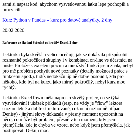
sami si napsat kod, abychom vysvetlovanou latku lepe pochopili a
procvicili.
Kurz Python v Pandas – kurz pro datové analytiky, 2 dny
20.02.2026
Reference ze školení Středně pokročilý Excel, 2 dny
Lektorka byla skvělá a velice oceňuji, jak se dokázala přizpůsobit
rozmanité pokročilosti skupiny i v kombinaci on-line vs účastníci na
místě. Protože s excelem pracuji a množství funkcí jsem znala, nebyl
pro mě problém pochytit nové poznatky (detaily možností práce s
funkcemi apod.), tudíž nedokážu úplně dobře posoudit, zda pro
někoho, kdo byl na kurzu jako mírný pokročilý, nebyl kurz moc
rychlý.
Lektorka ExcelTown měla naprosto skvělý projev, co se týká
vysvětlování i ukázek příkladů (resp. ne vždy je "flow" lektora
srozumitelné a dobře strukturované, což není rozhodně případ
Denisy) - jinými slovy dokázala v přesný moment upozornit na
něco, co může být problém, přesně v ten moment, kdy jsem
přemýšlela, kde je chyba ve vzorci nebo když jsem přemýšlela, jak
postupovat. Děkuji moc.