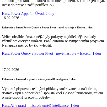
a to buď před konáním kurzu nebo hned po něm. KTeď už jen nějak
uvést do praxe a začít používat. :-)
Kurz Power Apps 1 - Úvod, 2 dny
16.02.2026
Reference z kurzu Power Query a Power Pivot - nové nástroje v Excelu, 1 den
Velice obsáhlé téma, z nějž byly pokryty nejdůležitější základy
včetně praktických ukázek. Paní lektorka se sympatickým projevem.
Nenapadá mě, co by šlo vylepšit.
Kurz Power Query a Power Pivot - nové nástroje v Excelu, 1 den
17.02.2026
Reference z kurzu AI v praxi – nástroje umělé inteligence, 1 den
Výborná příprava s reálnými příklady směrované na naší firmu,
dostatek tipů a doporučení, spousta věcí z osobní zkušenosti, zájem
o naše osobně-pracovní potřeby.
Kurz AI v praxi – nástroje umělé inteligence, 1 den