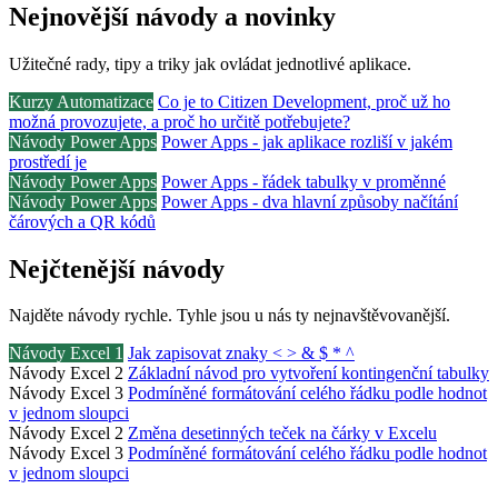
Nejnovější návody a novinky
Užitečné rady, tipy a triky jak ovládat jednotlivé aplikace.
Kurzy Automatizace
Co je to Citizen Development, proč už ho
možná provozujete, a proč ho určitě potřebujete?
Návody Power Apps
Power Apps - jak aplikace rozliší v jakém
prostředí je
Návody Power Apps
Power Apps - řádek tabulky v proměnné
Návody Power Apps
Power Apps - dva hlavní způsoby načítání
čárových a QR kódů
Nejčtenější návody
Najděte návody rychle. Tyhle jsou u nás ty nejnavštěvovanější.
Návody Excel 1
Jak zapisovat znaky < > & $ * ^
Návody Excel 2
Základní návod pro vytvoření kontingenční tabulky
Návody Excel 3
Podmíněné formátování celého řádku podle hodnot
v jednom sloupci
Návody Excel 2
Změna desetinných teček na čárky v Excelu
Návody Excel 3
Podmíněné formátování celého řádku podle hodnot
v jednom sloupci