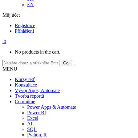
EN
Můj účet
Registrace
Přihlášení
0
No products in the cart.
MENU
Kurzy teď
Konzultace
Vývoj Apps, Automate
Tvorba reportů
Co umíme
Power Apps & Automate
Power BI
Excel
AI
SQL
Python, R