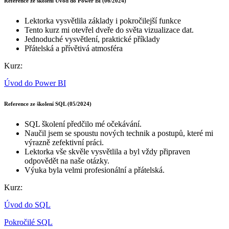
Reference ze školení Úvod do Power BI (06/2024)
Lektorka vysvětlila základy i pokročilejší funkce
Tento kurz mi otevřel dveře do světa vizualizace dat.
Jednoduché vysvětlení, praktické příklady
Přátelská a přívětivá atmosféra
Kurz:
Úvod do Power BI
Reference ze školení SQL (05/2024)
SQL školení předčilo mé očekávání.
Naučil jsem se spoustu nových technik a postupů, které mi
výrazně zefektivní práci.
Lektorka vše skvěle vysvětlila a byl vždy připraven
odpovědět na naše otázky.
Výuka byla velmi profesionální a přátelská.
Kurz:
Úvod do SQL
Pokročilé SQL