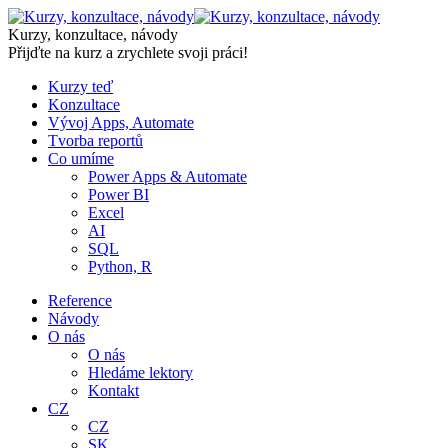
Skip
to
Kurzy, konzultace, návody
content
Přijďte na kurz a zrychlete svoji práci!
Kurzy teď
Konzultace
Vývoj Apps, Automate
Tvorba reportů
Co umíme
Power Apps & Automate
Power BI
Excel
AI
SQL
Python, R
Reference
Návody
O nás
O nás
Hledáme lektory
Kontakt
CZ
CZ
SK