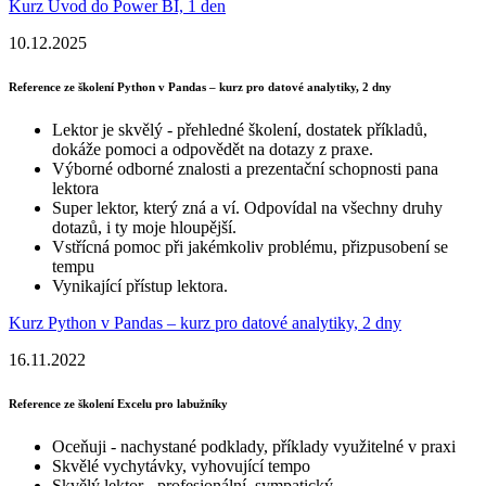
Kurz Úvod do Power BI, 1 den
10.12.2025
Reference ze školení Python v Pandas – kurz pro datové analytiky, 2 dny
Lektor je skvělý - přehledné školení, dostatek příkladů,
dokáže pomoci a odpovědět na dotazy z praxe.
Výborné odborné znalosti a prezentační schopnosti pana
lektora
Super lektor, který zná a ví. Odpovídal na všechny druhy
dotazů, i ty moje hloupější.
Vstřícná pomoc při jakémkoliv problému, přizpusobení se
tempu
Vynikající přístup lektora.
Kurz Python v Pandas – kurz pro datové analytiky, 2 dny
16.11.2022
Reference ze školení Excelu pro labužníky
Oceňuji - nachystané podklady, příklady využitelné v praxi
Skvělé vychytávky, vyhovující tempo
Skvělý lektor - profesionální, sympatický