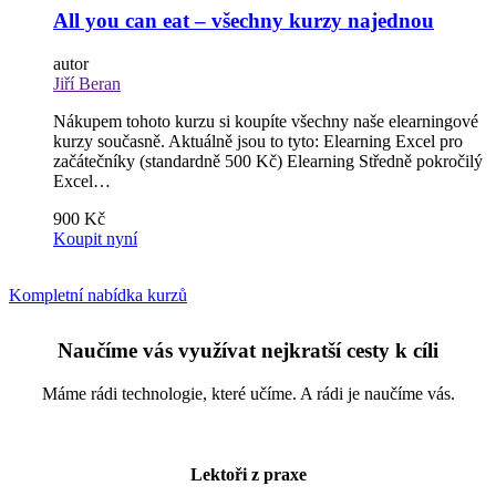
All you can eat – všechny kurzy najednou
autor
Jiří Beran
Nákupem tohoto kurzu si koupíte všechny naše elearningové
kurzy současně. Aktuálně jsou to tyto: Elearning Excel pro
začátečníky (standardně 500 Kč) Elearning Středně pokročilý
Excel…
900 Kč
Koupit nyní
Kompletní nabídka kurzů
Naučíme vás využívat nejkratší cesty k cíli
Máme rádi technologie, které učíme. A rádi je naučíme vás.
Lektoři z praxe