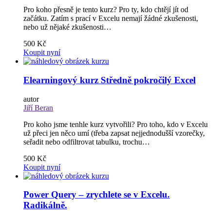
Pro koho přesně je tento kurz? Pro ty, kdo chtějí jít od
začátku. Zatím s prací v Excelu nemají žádné zkušenosti,
nebo už nějaké zkušenosti…
500 Kč
Koupit nyní
Elearningový kurz Středně pokročilý Excel
autor
Jiří Beran
Pro koho jsme tenhle kurz vytvořili? Pro toho, kdo v Excelu
už přeci jen něco umí (třeba zapsat nejjednodušší vzorečky,
seřadit nebo odfiltrovat tabulku, trochu…
500 Kč
Koupit nyní
Power Query – zrychlete se v Excelu.
Radikálně.