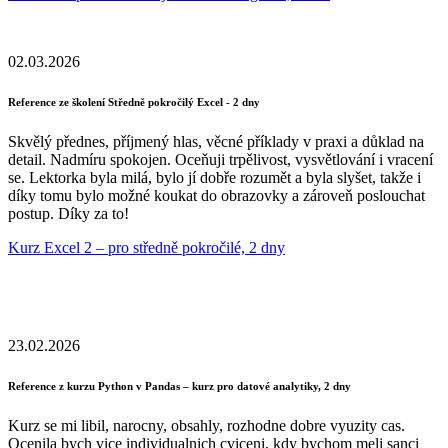
02.03.2026
Reference ze školení Středně pokročilý Excel - 2 dny
Skvělý přednes, příjmený hlas, věcné příklady v praxi a důklad na
detail. Nadmíru spokojen. Oceňuji trpělivost, vysvětlování i vracení
se. Lektorka byla milá, bylo jí dobře rozumět a byla slyšet, takže i
díky tomu bylo možné koukat do obrazovky a zároveň poslouchat
postup. Díky za to!
Kurz Excel 2 – pro středně pokročilé, 2 dny
23.02.2026
Reference z kurzu Python v Pandas – kurz pro datové analytiky, 2 dny
Kurz se mi libil, narocny, obsahly, rozhodne dobre vyuzity cas.
Ocenila bych vice individualnich cviceni, kdy bychom meli sanci