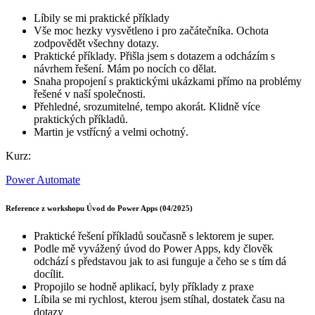
Líbily se mi praktické příklady
Vše moc hezky vysvětleno i pro začátečníka. Ochota
zodpovědět všechny dotazy.
Praktické příklady. Přišla jsem s dotazem a odcházím s
návrhem řešení. Mám po nocích co dělat.
Snaha propojení s praktickými ukázkami přímo na problémy
řešené v naší společnosti.
Přehledné, srozumitelné, tempo akorát. Klidně více
praktických příkladů.
Martin je vstřícný a velmi ochotný.
Kurz:
Power Automate
Reference z workshopu Úvod do Power Apps (04/2025)
Praktické řešení příkladů současně s lektorem je super.
Podle mě vyvážený úvod do Power Apps, kdy člověk
odchází s představou jak to asi funguje a čeho se s tím dá
docílit.
Propojilo se hodně aplikací, byly příklady z praxe
Líbila se mi rychlost, kterou jsem stíhal, dostatek času na
dotazy