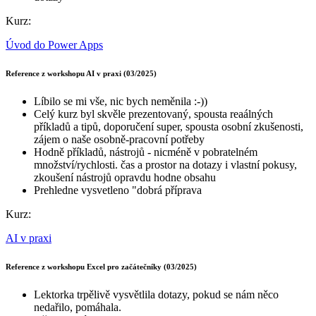
Kurz:
Úvod do Power Apps
Reference z workshopu AI v praxi (03/2025)
Líbilo se mi vše, nic bych neměnila :-))
Celý kurz byl skvěle prezentovaný, spousta reaálných
příkladů a tipů, doporučení super, spousta osobní zkušenosti,
zájem o naše osobně-pracovní potřeby
Hodně příkladů, nástrojů - nicméně v pobratelném
množství/rychlosti. čas a prostor na dotazy i vlastní pokusy,
zkoušení nástrojů opravdu hodne obsahu
Prehledne vysvetleno "dobrá příprava
Kurz:
AI v praxi
Reference z workshopu Excel pro začátečníky (03/2025)
Lektorka trpělivě vysvětlila dotazy, pokud se nám něco
nedařilo, pomáhala.