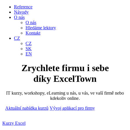
Reference
Návody
O nás
O nás
Hledáme lektory
Kontakt
CZ
CZ
SK
EN
Zrychlete firmu i sebe
díky ExcelTown
IT kurzy, workshopy, eLearning u nás, u vás, ve vaší firmě nebo
kdekoliv online.
Aktuální nabídka kurzů
Vývoj aplikací pro firmy
Kurzy Excel