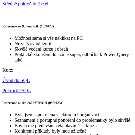
Středně pokročilý Excel
Reference ze školení SQL (10/2023)
Možnost sama si vše naklikat na PC
Nezatěžování teorií
Skvělé vedení kurzu i obsah
Praktické zkoušení dotazů je super, odbočka k Power Query
také
Kurz:
Úvod do SQL
Pokročilé SQL
Reference ze školení PYTHON (09/2023)
Byla jsem s pokojena s lektorem i organizací
Seznámení a postupné ponoření do problematiky bylo skvělé
Bavila mě především celá hlavní část kurzu
Konkrétní příklady byly moc užitečné