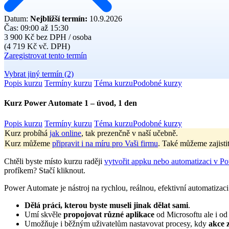
Datum:
Nejbližší termín:
10.9.2026
Čas:
09:00 až 15:30
3 900 Kč
bez DPH / osoba
(4 719 Kč vč. DPH)
Zaregistrovat tento termín
Vybrat jiný termín (2)
Popis kurzu
Termíny kurzu
Téma kurzu
Podobné kurzy
Kurz Power Automate 1 – úvod, 1 den
Popis kurzu
Termíny kurzu
Téma kurzu
Podobné kurzy
Kurz probíhá
jak online
, tak prezenčně v naší učebně.
Kurz můžeme
připravit i na míru pro Vaši firmu
. Také můžeme zajisti
Chtěli byste místo kurzu raději
vytvořit appku nebo automatizaci v P
profíkem? Stačí kliknout.
Power Automate je nástroj na rychlou, reálnou, efektivní automatizaci
Dělá práci, kterou byste museli jinak dělat sami
.
Umí skvěle
propojovat různé aplikace
od Microsoftu ale i od
Umožňuje i běžným uživatelům nastavovat procesy, kdy
akce 