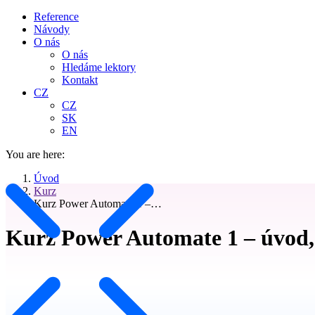
Reference
Návody
O nás
O nás
Hledáme lektory
Kontakt
CZ
CZ
SK
EN
You are here:
Úvod
Kurz
Kurz Power Automate 1 –…
Kurz Power Automate 1 – úvod,