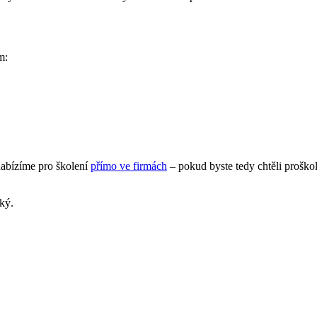
m:
nabízíme pro školení
přímo ve firmách
– pokud byste tedy chtěli proško
ký.