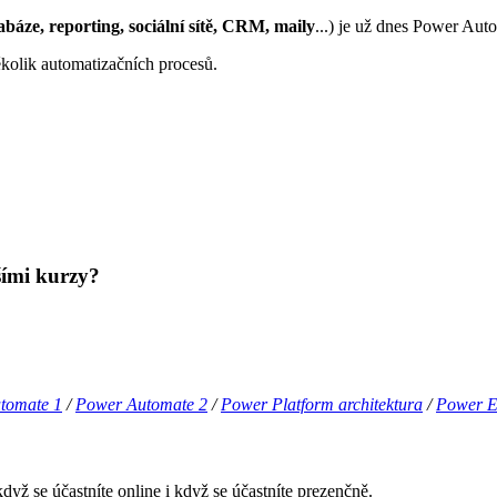
abáze, reporting, sociální sítě, CRM, maily
...) je už dnes Power Auto
kolik automatizačních procesů.
lšími kurzy?
tomate 1
/
Power Automate 2
/
Power Platform architektura
/
Power E
yž se účastníte online i když se účastníte prezenčně.