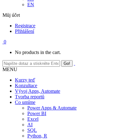
EN
Můj účet
Registrace
Přihlášení
0
No products in the cart.
MENU
Kurzy teď
Konzultace
Vývoj Apps, Automate
Tvorba reportů
Co umíme
Power Apps & Automate
Power BI
Excel
AI
SQL
Python, R