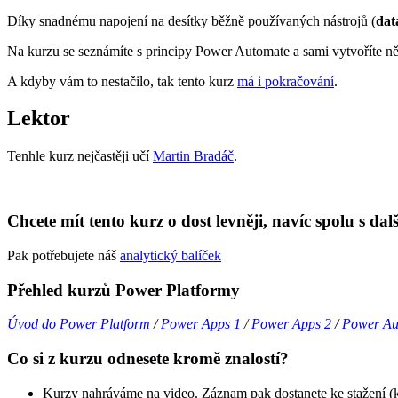
Díky snadnému napojení na desítky běžně používaných nástrojů (
dat
Na kurzu se seznámíte s principy Power Automate a sami vytvoříte ně
A kdyby vám to nestačilo, tak tento kurz
má i pokračování
.
Lektor
Tenhle kurz nejčastěji učí
Martin Bradáč
.
Chcete mít tento kurz o dost levněji, navíc spolu s da
Pak potřebujete náš
analytický balíček
Přehled kurzů Power Platformy
Úvod do Power Platform
/
Power Apps 1
/
Power Apps 2
/
Power Au
Co si z kurzu odnesete kromě znalostí?
Kurzy nahráváme na video. Záznam pak dostanete ke stažení (kd