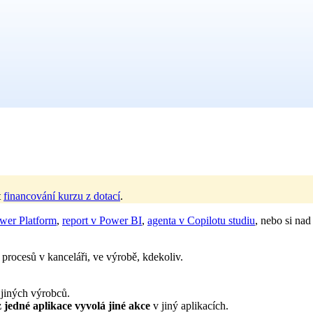
t
financování kurzu z dotací
.
ower Platform
,
report v Power BI
,
agenta v Copilotu studiu
, nebo si nad
 procesů v kanceláři, ve výrobě, kdekoliv.
 jiných výrobců.
z jedné aplikace vyvolá jiné akce
v jiný aplikacích.