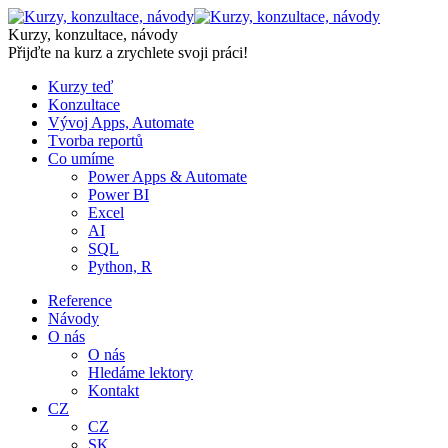
Skip
to
Kurzy, konzultace, návody
content
Přijďte na kurz a zrychlete svoji práci!
Kurzy teď
Konzultace
Vývoj Apps, Automate
Tvorba reportů
Co umíme
Power Apps & Automate
Power BI
Excel
AI
SQL
Python, R
Reference
Návody
O nás
O nás
Hledáme lektory
Kontakt
CZ
CZ
SK