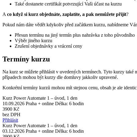
Také dostanete certifikát potvrzující Vaši účast na kurzu
A
co když si kurz objednáte, zaplatíte, a pak nemůžete přijít
?
Pokud nám dáte vědět kdykoliv před začátkem kurzu, nabídneme Vá
Přesun termínu na jiný termín plus nahrávka z toho původního
Výběr jiného kurzu
Zrušení objednávky a vrácení ceny
Termíny kurzu
Na kurz se můžete přihlásit v uvedených termínech. Tyto kurzy také 
případech mohou být kurzy dle domluvy jakkoliv upravené.
Konkrétní termíny kurzů mohou mít stejnou cenu, obsah je ale identic
Kurz Power Automate 1 – úvod, 1 den
10.09.2026
Praha + online
Délka: 6 hodin
3900 Kč
bez DPH
Přihlásit
Kurz Power Automate 1 – úvod, 1 den
03.12.2026
Praha + online
Délka: 6 hodin
3900 Kč