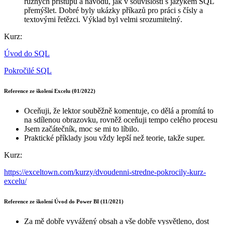
různých přístupů a návodů, jak v souvislosti s jazykem SQL
přemýšlet. Dobré byly ukázky příkazů pro práci s čísly a
textovými řetězci. Výklad byl velmi srozumitelný.
Kurz:
Úvod do SQL
Pokročilé SQL
Reference ze školení Excelu (01/2022)
Oceňuji, že lektor souběžně komentuje, co dělá a promítá to
na sdílenou obrazovku, rovněž oceňuji tempo celého procesu
Jsem začátečník, moc se mi to líbilo.
Praktické příklady jsou vždy lepší než teorie, takže super.
Kurz:
https://exceltown.com/kurzy/dvoudenni-stredne-pokrocily-kurz-
excelu/
Reference ze školení Úvod do Power BI (11/2021)
Za mě dobře vyvážený obsah a vše dobře vysvětleno, dost