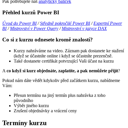
Pak potřebujete náš
analytický balíček
Přehled kurzů Power BI
Úvod do Power BI
/
Středně pokročilé Power BI
/
Expertní Power
BI
/
Mistrovství v Power Query
/
Mistrovství v jazyce DAX
Co si z kurzu odnesete kromě znalostí?
Kurzy nahráváme na video. Záznam pak dostanete ke stažení
(když se účastníte online i když se účastníte prezenčně.
Také dostanete certifikát potvrzující Vaši účast na kurzu
A
co když si kurz objednáte, zaplatíte, a pak nemůžete přijít
?
Pokud nám dáte vědět kdykoliv před začátkem kurzu, nabídneme
Vám:
Přesun termínu na jiný termín plus nahrávka z toho
původního
Výběr jiného kurzu
Zrušení objednávky a vrácení ceny
Termíny kurzu