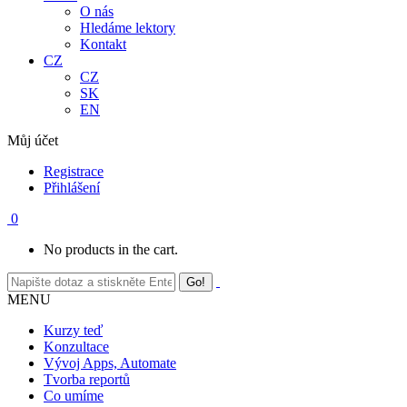
O nás
Hledáme lektory
Kontakt
CZ
CZ
SK
EN
Můj účet
Registrace
Přihlášení
0
No products in the cart.
MENU
Kurzy teď
Konzultace
Vývoj Apps, Automate
Tvorba reportů
Co umíme