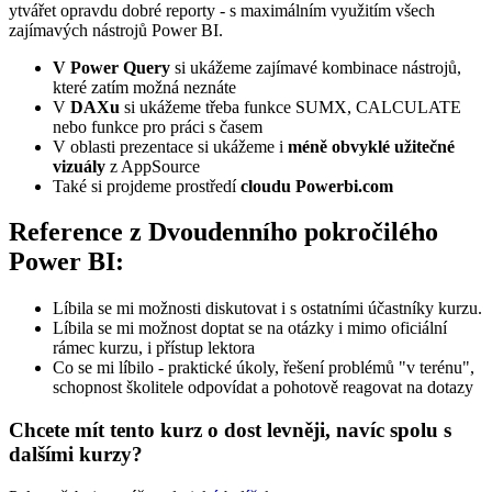
ytvářet opravdu dobré reporty - s maximálním využitím všech
zajímavých nástrojů Power BI.
V Power Query
si ukážeme zajímavé kombinace nástrojů,
které zatím možná neznáte
V
DAXu
si ukážeme třeba funkce SUMX, CALCULATE
nebo funkce pro práci s časem
V oblasti prezentace si ukážeme i
méně obvyklé užitečné
vizuály
z AppSource
Také si projdeme prostředí
cloudu Powerbi.com
Reference z Dvoudenního pokročilého
Power BI:
Líbila se mi možnosti diskutovat i s ostatními účastníky kurzu.
Líbila se mi možnost doptat se na otázky i mimo oficiální
rámec kurzu, i přístup lektora
Co se mi líbilo - praktické úkoly, řešení problémů "v terénu",
schopnost školitele odpovídat a pohotově reagovat na dotazy
Chcete mít tento kurz o dost levněji, navíc spolu s
dalšími kurzy?