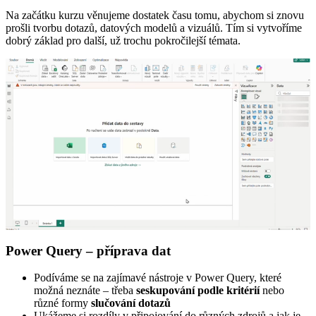
Na začátku kurzu věnujeme dostatek času tomu, abychom si znovu
prošli tvorbu dotazů, datových modelů a vizuálů. Tím si vytvoříme
dobrý základ pro další, už trochu pokročilejší témata.
Power Query – příprava dat
Podíváme se na zajímavé nástroje v Power Query, které
možná neznáte – třeba
seskupování podle kritérií
nebo
různé formy
slučování dotazů
Ukážeme si rozdíly v připojování do různých zdrojů a jak je