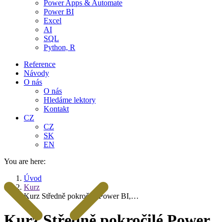
Power Apps & Automate
Power BI
Excel
AI
SQL
Python, R
Reference
Návody
O nás
O nás
Hledáme lektory
Kontakt
CZ
CZ
SK
EN
You are here:
Úvod
Kurz
Kurz Středně pokročilé Power BI,…
Kurz Středně pokročilé Power