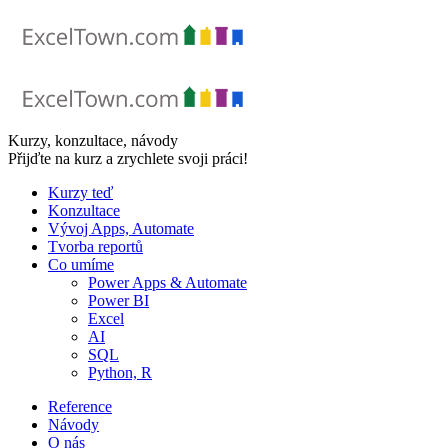
Skip
to
content
Kurzy, konzultace, návody
Přijďte na kurz a zrychlete svoji práci!
Kurzy teď
Konzultace
Vývoj Apps, Automate
Tvorba reportů
Co umíme
Power Apps & Automate
Power BI
Excel
AI
SQL
Python, R
Reference
Návody
O nás