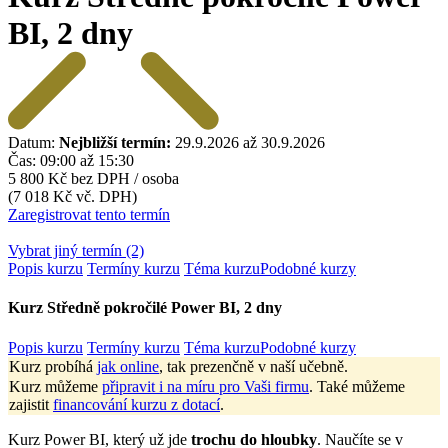
BI, 2 dny
Datum:
Nejbližší termín:
29.9.2026 až 30.9.2026
Čas:
09:00 až 15:30
5 800 Kč
bez DPH / osoba
(7 018 Kč vč. DPH)
Zaregistrovat tento termín
Vybrat jiný termín (2)
Popis kurzu
Termíny kurzu
Téma kurzu
Podobné kurzy
Kurz Středně pokročilé Power BI, 2 dny
Popis kurzu
Termíny kurzu
Téma kurzu
Podobné kurzy
Kurz probíhá
jak online
, tak prezenčně v naší učebně.
Kurz můžeme
připravit i na míru pro Vaši firmu
. Také můžeme
zajistit
financování kurzu z dotací
.
Kurz Power BI, který už jde
trochu do hloubky
. Naučíte se v