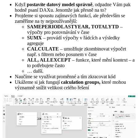
Když
postavíte datový model správně
, odpadne Vám pak
hodně psaní DAXu. Jenomže jak přesně na to?
Projdeme si spoustu zajímavých funkcí, ale především se
zaměříme na ty nejpoužívanější:
SAMEPERIODLASTYEAR, TOTALYTD
–
výpočty pro porovnávání v čase
SUMX
– provádí výpočty v řádcích a výsledky
agreguje
CALCULATE
– umožňuje zkombinovat výpočet
např. s filtrem nebo posunem v čase
ALL, ALLEXCEPT
– funkce, které mění kontext – a
to potřebujete často
… další.
Naučíme se využívat proměnné a tím zkracovat kód
Ukážeme si jak fungují
calculation groups,
které mohou
významně snížit velikost celého řešení