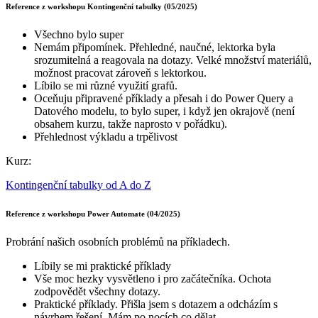
Reference z workshopu Kontingenční tabulky (05/2025)
Všechno bylo super
Nemám připomínek. Přehledné, naučné, lektorka byla
srozumitelná a reagovala na dotazy. Velké množství materiálů,
možnost pracovat zároveň s lektorkou.
Líbilo se mi různé využití grafů.
Oceňuju připravené příklady a přesah i do Power Query a
Datového modelu, to bylo super, i když jen okrajově (není
obsahem kurzu, takže naprosto v pořádku).
Přehlednost výkladu a trpělivost
Kurz:
Kontingenční tabulky od A do Z
Reference z workshopu Power Automate (04/2025)
Probrání našich osobních problémů na příkladech.
Líbily se mi praktické příklady
Vše moc hezky vysvětleno i pro začátečníka. Ochota
zodpovědět všechny dotazy.
Praktické příklady. Přišla jsem s dotazem a odcházím s
návrhem řešení. Mám po nocích co dělat.