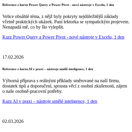
Reference z kurzu Power Query a Power Pivot - nové nástroje v Excelu, 1 den
Velice obsáhlé téma, z nějž byly pokryty nejdůležitější základy
včetně praktických ukázek. Paní lektorka se sympatickým projevem.
Nenapadá mě, co by šlo vylepšit.
Kurz Power Query a Power Pivot - nové nástroje v Excelu, 1 den
17.02.2026
Reference z kurzu AI v praxi – nástroje umělé inteligence, 1 den
Výborná příprava s reálnými příklady směrované na naší firmu,
dostatek tipů a doporučení, spousta věcí z osobní zkušenosti, zájem
o naše osobně-pracovní potřeby.
Kurz AI v praxi – nástroje umělé inteligence, 1 den
02.03.2026