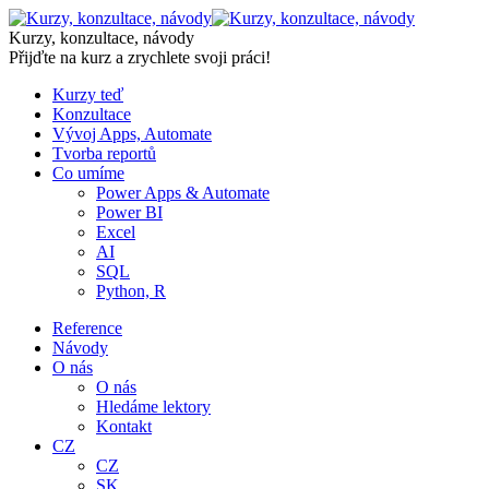
Skip
to
Kurzy, konzultace, návody
content
Přijďte na kurz a zrychlete svoji práci!
Kurzy teď
Konzultace
Vývoj Apps, Automate
Tvorba reportů
Co umíme
Power Apps & Automate
Power BI
Excel
AI
SQL
Python, R
Reference
Návody
O nás
O nás
Hledáme lektory
Kontakt
CZ
CZ
SK