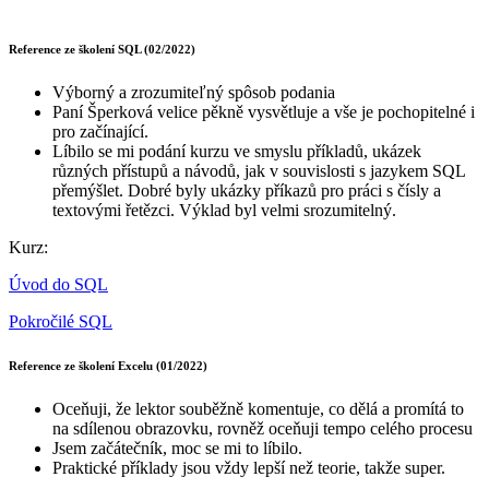
Reference ze školení SQL (02/2022)
Výborný a zrozumiteľný spôsob podania
Paní Šperková velice pěkně vysvětluje a vše je pochopitelné i
pro začínající.
Líbilo se mi podání kurzu ve smyslu příkladů, ukázek
různých přístupů a návodů, jak v souvislosti s jazykem SQL
přemýšlet. Dobré byly ukázky příkazů pro práci s čísly a
textovými řetězci. Výklad byl velmi srozumitelný.
Kurz:
Úvod do SQL
Pokročilé SQL
Reference ze školení Excelu (01/2022)
Oceňuji, že lektor souběžně komentuje, co dělá a promítá to
na sdílenou obrazovku, rovněž oceňuji tempo celého procesu
Jsem začátečník, moc se mi to líbilo.
Praktické příklady jsou vždy lepší než teorie, takže super.