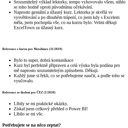
Srozumitelný výklad lektorky, tempo vyhovovalo všem, stihlo
se toho hodně oproti původnímu očekávání.
Naprosto geniální a úžasný kurz. Lektorka je skvělá ve
vysvětlování a po dlouhém trápení, co jsem kdy s Excelem
měla, jsem pochopila vše, co na kurzu bylo. Velmi děkuji
ExcelTown za úžasný kurz.
Reference z kurzu pro Metalimex (11/2019)
Bylo to super, dobrá komunikace
Kurz byl perfektně připraven a celá výuka byla podána pro
mě naprosto srozumitelným způsobem. Děkuji.
Každý jsme si řekli, co se potřebujeme naučit, a podle toho se
vyučovalo.
Reference ze školení pro ČEZ (1/2020)
Líbily se mi praktické ukázky.
Získal jsem celkový přehled o Power BI!
Líbilo se mi vše.
Potřebujete se na něco zeptat?