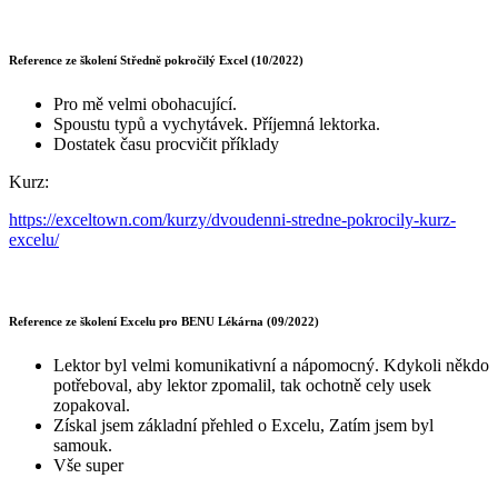
Reference ze školení Středně pokročilý Excel (10/2022)
Pro mě velmi obohacující.
Spoustu typů a vychytávek. Příjemná lektorka.
Dostatek času procvičit příklady
Kurz:
https://exceltown.com/kurzy/dvoudenni-stredne-pokrocily-kurz-
excelu/
Reference ze školení Excelu pro BENU Lékárna (09/2022)
Lektor byl velmi komunikativní a nápomocný. Kdykoli někdo
potřeboval, aby lektor zpomalil, tak ochotně cely usek
zopakoval.
Získal jsem základní přehled o Excelu, Zatím jsem byl
samouk.
Vše super