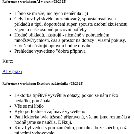
Reference z workshopu AI v praxi (03/2025)
Líbilo se mi vše, nic bych neměnila :-))
Celý kurz byl skvěle prezentovaný, spousta reaálných
příkladů a tipů, doporučení super, spousta osobní zkušenosti,
zájem o naše osobně-pracovní potřeby
Hodně příkladů, nástrojů - nicméně v pobratelném
množství/rychlosti. čas a prostor na dotazy i vlastní pokusy,
zkoušení nástrojů opravdu hodne obsahu
Prehledne vysvetleno "dobrá příprava
Kurz:
AI v praxi
Reference z workshopu Excel pro začátečníky (03/2025)
Lektorka trpělivě vysvětlila dotazy, pokud se nám něco
nedařilo, pomáhala.
Vše se mi líbilo
Bylo perfektně a zajímavé vysvetleno
Paní lektorka byla úžasně připravená, všemu jsme rozuměla a
hodně jsme se naučila. Děkuji.
Kurz byl veden s porozuměním, pomalu a beze spěchu, což
mi velmi vyhovovalo.