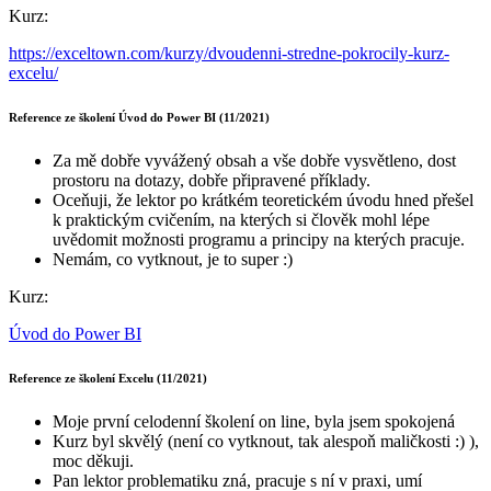
Kurz:
https://exceltown.com/kurzy/dvoudenni-stredne-pokrocily-kurz-
excelu/
Reference ze školení Úvod do Power BI (11/2021)
Za mě dobře vyvážený obsah a vše dobře vysvětleno, dost
prostoru na dotazy, dobře připravené příklady.
Oceňuji, že lektor po krátkém teoretickém úvodu hned přešel
k praktickým cvičením, na kterých si člověk mohl lépe
uvědomit možnosti programu a principy na kterých pracuje.
Nemám, co vytknout, je to super :)
Kurz:
Úvod do Power BI
Reference ze školení Excelu (11/2021)
Moje první celodenní školení on line, byla jsem spokojená
Kurz byl skvělý (není co vytknout, tak alespoň maličkosti :) ),
moc děkuji.
Pan lektor problematiku zná, pracuje s ní v praxi, umí