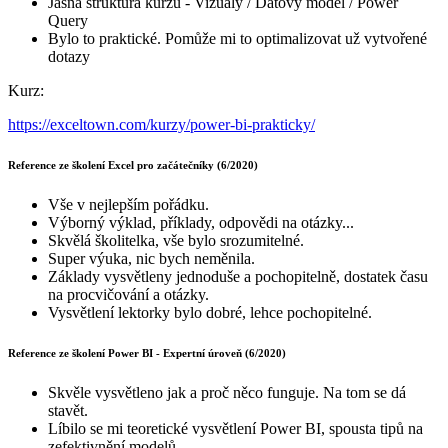
Jasná struktura kurzu - Vizuály / Datový model / Power
Query
Bylo to praktické. Pomůže mi to optimalizovat už vytvořené
dotazy
Kurz:
https://exceltown.com/kurzy/power-bi-prakticky/
Reference ze školení Excel pro začátečníky (6/2020)
Vše v nejlepším pořádku.
Výborný výklad, příklady, odpovědi na otázky...
Skvělá školitelka, vše bylo srozumitelné.
Super výuka, nic bych neměnila.
Základy vysvětleny jednoduše a pochopitelně, dostatek času
na procvičování a otázky.
Vysvětlení lektorky bylo dobré, lehce pochopitelné.
Reference ze školení Power BI - Expertní úroveň (6/2020)
Skvěle vysvětleno jak a proč něco funguje. Na tom se dá
stavět.
Líbilo se mi teoretické vysvětlení Power BI, spousta tipů na
zefektivnění modelů.