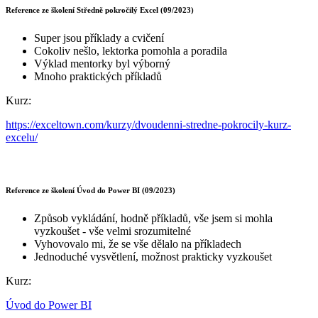
Reference ze školení Středně pokročilý Excel (09/2023)
Super jsou příklady a cvičení
Cokoliv nešlo, lektorka pomohla a poradila
Výklad mentorky byl výborný
Mnoho praktických příkladů
Kurz:
https://exceltown.com/kurzy/dvoudenni-stredne-pokrocily-kurz-
excelu/
Reference ze školení Úvod do Power BI (09/2023)
Způsob vykládání, hodně příkladů, vše jsem si mohla
vyzkoušet - vše velmi srozumitelné
Vyhovovalo mi, že se vše dělalo na příkladech
Jednoduché vysvětlení, možnost prakticky vyzkoušet
Kurz:
Úvod do Power BI