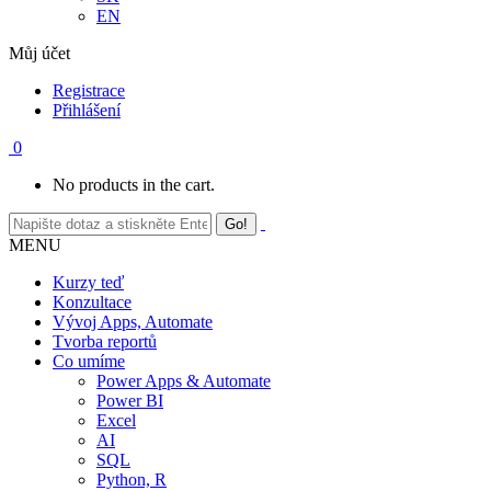
EN
Můj účet
Registrace
Přihlášení
0
No products in the cart.
MENU
Kurzy teď
Konzultace
Vývoj Apps, Automate
Tvorba reportů
Co umíme
Power Apps & Automate
Power BI
Excel
AI
SQL
Python, R