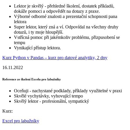
Lektor je skvělý - přehledné školení, dostatek příkladů,
dokáže pomoci a odpovědět na dotazy z praxe.
Výborné odborné znalosti a prezentační schopnosti pana
lektora
Super lektor, který zná a ví. Odpovídal na všechny druhy
dotazů, i ty moje hloupější.
Vstřícná pomoc při jakémkoliv problému, přizpusobení se
tempu
Vynikající přístup lektora.
Kurz Python v Pandas – kurz pro datové analytiky, 2 dny
16.11.2022
Reference ze školení Excelu pro labužníky
Oceňuji - nachystané podklady, příklady využitelné v praxi
Skvělé vychytávky, vyhovující tempo
Skvělý lektor - profesionální, sympatický
Kurz:
Excel pro labužníky