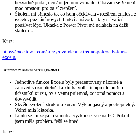
bezvadně podat, nemám jedinou výhradu. Obávám se že není
moc prostoru pro další zlepšení.
Školení mi přineslo to, co jsem očekávala - rozšíření znalostí z
excelu, poznání nových funkcí a návod, jak ty stávající
používat lépe. Ukázka z Power Pivot mě nalákala na další
školení :-)
Kurz:
https://exceltown.com/kurzy/dvoudenni-stredne-pokrocily-kurz-
excelu/
Reference ze školení Excelu (10/2021)
Jednotlivé funkce Excelu byly prezentovány názorně a
zároveň srozumitelně. Lektorka volila tempo dle potřeb
účastníků kurzu, byla velmi příjemná, ochotná pomoci a
dovysvětlit.
Skvěle zvolená struktura kurzu. Výklad jasný a pochopitelný.
Velmi milá lektorka.
Líbilo se mi že jsem si mohla vyzkoušet vše na PC. Pokud
jsem měla problém, řešil se hned.
Kurz: