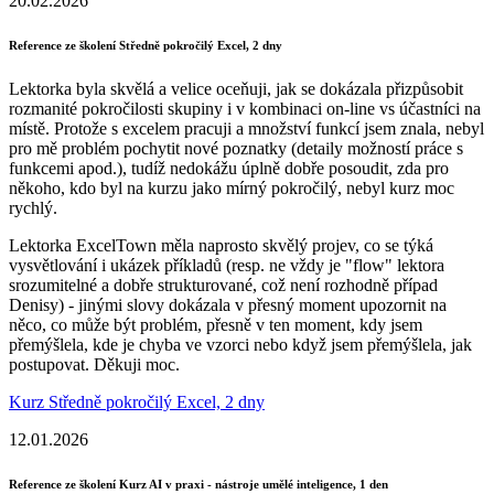
20.02.2026
Reference ze školení Středně pokročilý Excel, 2 dny
Lektorka byla skvělá a velice oceňuji, jak se dokázala přizpůsobit
rozmanité pokročilosti skupiny i v kombinaci on-line vs účastníci na
místě. Protože s excelem pracuji a množství funkcí jsem znala, nebyl
pro mě problém pochytit nové poznatky (detaily možností práce s
funkcemi apod.), tudíž nedokážu úplně dobře posoudit, zda pro
někoho, kdo byl na kurzu jako mírný pokročilý, nebyl kurz moc
rychlý.
Lektorka ExcelTown měla naprosto skvělý projev, co se týká
vysvětlování i ukázek příkladů (resp. ne vždy je "flow" lektora
srozumitelné a dobře strukturované, což není rozhodně případ
Denisy) - jinými slovy dokázala v přesný moment upozornit na
něco, co může být problém, přesně v ten moment, kdy jsem
přemýšlela, kde je chyba ve vzorci nebo když jsem přemýšlela, jak
postupovat. Děkuji moc.
Kurz Středně pokročilý Excel, 2 dny
12.01.2026
Reference ze školení Kurz AI v praxi - nástroje umělé inteligence, 1 den