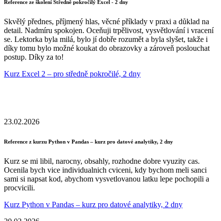
Reference ze školení Středně pokročilý Excel - 2 dny
Skvělý přednes, příjmený hlas, věcné příklady v praxi a důklad na
detail. Nadmíru spokojen. Oceňuji trpělivost, vysvětlování i vracení
se. Lektorka byla milá, bylo jí dobře rozumět a byla slyšet, takže i
díky tomu bylo možné koukat do obrazovky a zároveň poslouchat
postup. Díky za to!
Kurz Excel 2 – pro středně pokročilé, 2 dny
23.02.2026
Reference z kurzu Python v Pandas – kurz pro datové analytiky, 2 dny
Kurz se mi libil, narocny, obsahly, rozhodne dobre vyuzity cas.
Ocenila bych vice individualnich cviceni, kdy bychom meli sanci
sami si napsat kod, abychom vysvetlovanou latku lepe pochopili a
procvicili.
Kurz Python v Pandas – kurz pro datové analytiky, 2 dny