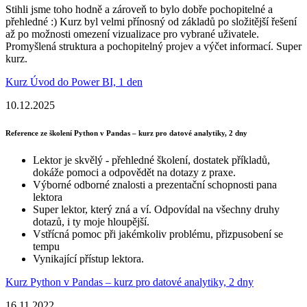
Stihli jsme toho hodně a zároveň to bylo dobře pochopitelné a
přehledné :) Kurz byl velmi přínosný od základů po složitější řešení
až po možnosti omezení vizualizace pro vybrané uživatele.
Promyšlená struktura a pochopitelný projev a výčet informací. Super
kurz.
Kurz Úvod do Power BI, 1 den
10.12.2025
Reference ze školení Python v Pandas – kurz pro datové analytiky, 2 dny
Lektor je skvělý - přehledné školení, dostatek příkladů,
dokáže pomoci a odpovědět na dotazy z praxe.
Výborné odborné znalosti a prezentační schopnosti pana
lektora
Super lektor, který zná a ví. Odpovídal na všechny druhy
dotazů, i ty moje hloupější.
Vstřícná pomoc při jakémkoliv problému, přizpusobení se
tempu
Vynikající přístup lektora.
Kurz Python v Pandas – kurz pro datové analytiky, 2 dny
16.11.2022