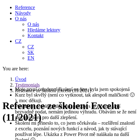
Reference
Návody
O nás
O nás
Hledáme lektory
Kontakt
CZ
CZ
SK
EN
You are here:
Úvod
Testimonials
Moje první celodenní školení on line, byla jsem spokojená
Reference ze školení Excelu (11/2021)
Kurz byl skvělý (není co vytknout, tak alespoň maličkosti 🙂
), moc děkuji.
Reference ze školení Excelu
Pan lektor problematiku zná, pracuje s ní v praxi, umí
bezvadně podat, nemám jedinou výhradu. Obávám se že není
(11/2021)
moc prostoru pro další zlepšení.
Školení mi přineslo to, co jsem očekávala – rozšíření znalostí
z excelu, poznání nových funkcí a návod, jak ty stávající
používat lépe. Ukázka z Power Pivot mě nalákala na další
školení 🙂