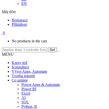
EN
Můj účet
Registrace
Přihlášení
0
No products in the cart.
MENU
Kurzy teď
Konzultace
Vývoj Apps, Automate
Tvorba reportů
Co umíme
Power Apps & Automate
Power BI
Excel
AI
SQL
Python, R