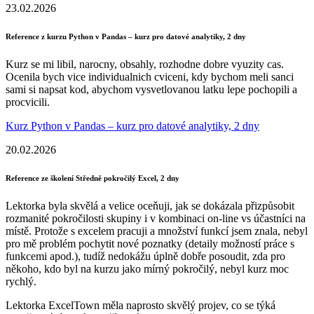
23.02.2026
Reference z kurzu Python v Pandas – kurz pro datové analytiky, 2 dny
Kurz se mi libil, narocny, obsahly, rozhodne dobre vyuzity cas.
Ocenila bych vice individualnich cviceni, kdy bychom meli sanci
sami si napsat kod, abychom vysvetlovanou latku lepe pochopili a
procvicili.
Kurz Python v Pandas – kurz pro datové analytiky, 2 dny
20.02.2026
Reference ze školení Středně pokročilý Excel, 2 dny
Lektorka byla skvělá a velice oceňuji, jak se dokázala přizpůsobit
rozmanité pokročilosti skupiny i v kombinaci on-line vs účastníci na
místě. Protože s excelem pracuji a množství funkcí jsem znala, nebyl
pro mě problém pochytit nové poznatky (detaily možností práce s
funkcemi apod.), tudíž nedokážu úplně dobře posoudit, zda pro
někoho, kdo byl na kurzu jako mírný pokročilý, nebyl kurz moc
rychlý.
Lektorka ExcelTown měla naprosto skvělý projev, co se týká