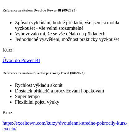
Reference ze školení Úvod do Power BI (09/2023)
Způsob vykládání, hodně příkladů, vše jsem si mohla
vyzkoušet - vše velmi srozumitelné
Vyhovovalo mi, že se vše dělalo na příkladech
Jednoduché vysvětlení, možnost prakticky vyzkoušet
Kurz:
Úvod do Power BI
Reference ze školení Středně pokročilý Excel (08/2023)
Rychlost výkladu akorát
Dostatek příkladů a procvičování i opakování
Super tempo
Flexibilní pojetí výuky
Kurz:
https://exceltown.com/kurzy/dvoudenni-stredne-pokrocily-kurz-
excelu/