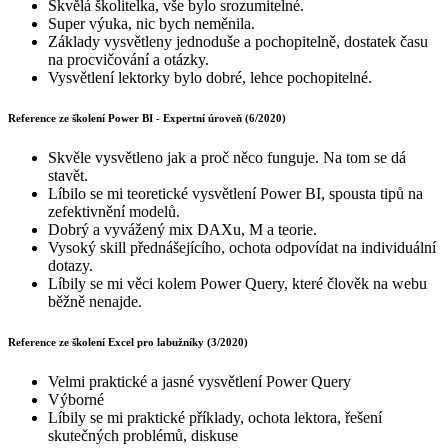
Skvělá školitelka, vše bylo srozumitelné.
Super výuka, nic bych neměnila.
Základy vysvětleny jednoduše a pochopitelně, dostatek času
na procvičování a otázky.
Vysvětlení lektorky bylo dobré, lehce pochopitelné.
Reference ze školení Power BI - Expertní úroveň (6/2020)
Skvěle vysvětleno jak a proč něco funguje. Na tom se dá
stavět.
Líbilo se mi teoretické vysvětlení Power BI, spousta tipů na
zefektivnění modelů.
Dobrý a vyvážený mix DAXu, M a teorie.
Vysoký skill přednášejícího, ochota odpovídat na individuální
dotazy.
Líbily se mi věci kolem Power Query, které člověk na webu
běžně nenajde.
Reference ze školení Excel pro labužníky (3/2020)
Velmi praktické a jasné vysvětlení Power Query
Výborné
Líbily se mi praktické příklady, ochota lektora, řešení
skutečných problémů, diskuse