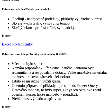
Reference ze školení Excelu pro labužníky
Oceňuji - nachystané podklady, příklady využitelné v praxi
Skvělé vychytávky, vyhovující tempo
Skvělý lektor - profesionální, sympatický
Kurz:
Excel pro labužníky
Reference z workshopu Kontingenční tabulky (05/2025)
Všechno bylo super
Nemám připomínek. Přehledné, naučné, lektorka byla
srozumitelná a reagovala na dotazy. Velké množství materiálů,
možnost pracovat zároveň s lektorkou.
Líbilo se mi různé využití grafů.
Oceňuju připravené příklady a přesah i do Power Query a
Datového modelu, to bylo super, i když jen okrajově (není
obsahem kurzu, takže naprosto v pořádku).
Přehlednost výkladu a trpělivost
Kurz: