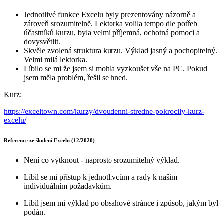
Jednotlivé funkce Excelu byly prezentovány názorně a
zároveň srozumitelně. Lektorka volila tempo dle potřeb
účastníků kurzu, byla velmi příjemná, ochotná pomoci a
dovysvětlit.
Skvěle zvolená struktura kurzu. Výklad jasný a pochopitelný.
Velmi milá lektorka.
Líbilo se mi že jsem si mohla vyzkoušet vše na PC. Pokud
jsem měla problém, řešil se hned.
Kurz:
https://exceltown.com/kurzy/dvoudenni-stredne-pokrocily-kurz-
excelu/
Reference ze školení Excelu (12/2020)
Není co vytknout - naprosto srozumitelný výklad.
Líbil se mi přístup k jednotlivcům a rady k našim
individuálním požadavkům.
Líbil jsem mi výklad po obsahové stránce i způsob, jakým byl
podán.