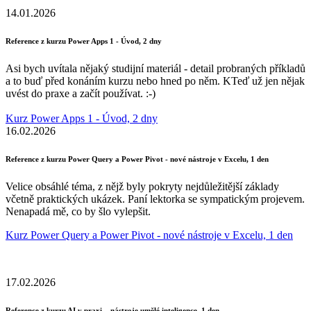
14.01.2026
Reference z kurzu Power Apps 1 - Úvod, 2 dny
Asi bych uvítala nějaký studijní materiál - detail probraných příkladů
a to buď před konáním kurzu nebo hned po něm. KTeď už jen nějak
uvést do praxe a začít používat. :-)
Kurz Power Apps 1 - Úvod, 2 dny
16.02.2026
Reference z kurzu Power Query a Power Pivot - nové nástroje v Excelu, 1 den
Velice obsáhlé téma, z nějž byly pokryty nejdůležitější základy
včetně praktických ukázek. Paní lektorka se sympatickým projevem.
Nenapadá mě, co by šlo vylepšit.
Kurz Power Query a Power Pivot - nové nástroje v Excelu, 1 den
17.02.2026
Reference z kurzu AI v praxi – nástroje umělé inteligence, 1 den