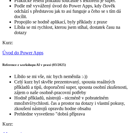
Praktické řešení příkladů současně s lektorem je super.
Podle mě vyvážený úvod do Power Apps, kdy člověk
odchází s představou jak to asi funguje a čeho se s tím dá
docílit.
Propojilo se hodně aplikací, byly příklady z praxe
Líbila se mi rychlost, kterou jsem stíhal, dostatek času na
dotazy
Kurz:
Úvod do Power Apps
Reference z workshopu AI v praxi (03/2025)
Líbilo se mi vše, nic bych neměnila :-))
Celý kurz byl skvěle prezentovaný, spousta reaálných
příkladů a tipů, doporučení super, spousta osobní zkušenosti,
zájem o naše osobně-pracovní potřeby
Hodně příkladů, nástrojů - nicméně v pobratelném
množství/rychlosti. čas a prostor na dotazy i vlastní pokusy,
zkoušení nástrojů opravdu hodne obsahu
Prehledne vysvetleno "dobrá příprava
Kurz: