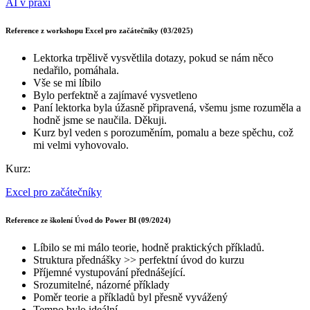
AI v praxi
Reference z workshopu Excel pro začátečníky (03/2025)
Lektorka trpělivě vysvětlila dotazy, pokud se nám něco
nedařilo, pomáhala.
Vše se mi líbilo
Bylo perfektně a zajímavé vysvetleno
Paní lektorka byla úžasně připravená, všemu jsme rozuměla a
hodně jsme se naučila. Děkuji.
Kurz byl veden s porozuměním, pomalu a beze spěchu, což
mi velmi vyhovovalo.
Kurz:
Excel pro začátečníky
Reference ze školení Úvod do Power BI (09/2024)
Líbilo se mi málo teorie, hodně praktických příkladů.
Struktura přednášky >> perfektní úvod do kurzu
Příjemné vystupování přednášející.
Srozumitelné, názorné příklady
Poměr teorie a příkladů byl přesně vyvážený
Tempo bylo ideální