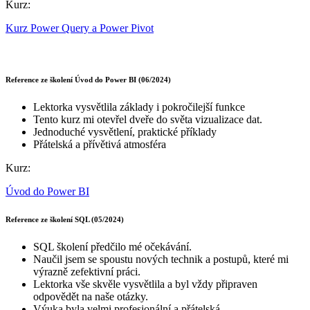
Kurz:
Kurz Power Query a Power Pivot
Reference ze školení Úvod do Power BI (06/2024)
Lektorka vysvětlila základy i pokročilejší funkce
Tento kurz mi otevřel dveře do světa vizualizace dat.
Jednoduché vysvětlení, praktické příklady
Přátelská a přívětivá atmosféra
Kurz:
Úvod do Power BI
Reference ze školení SQL (05/2024)
SQL školení předčilo mé očekávání.
Naučil jsem se spoustu nových technik a postupů, které mi
výrazně zefektivní práci.
Lektorka vše skvěle vysvětlila a byl vždy připraven
odpovědět na naše otázky.
Výuka byla velmi profesionální a přátelská.