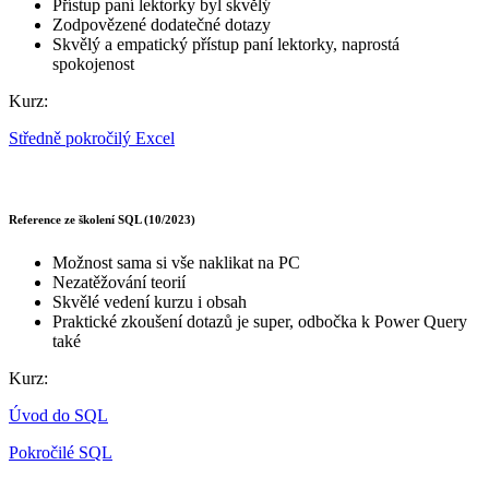
Přístup paní lektorky byl skvělý
Zodpovězené dodatečné dotazy
Skvělý a empatický přístup paní lektorky, naprostá
spokojenost
Kurz:
Středně pokročilý Excel
Reference ze školení SQL (10/2023)
Možnost sama si vše naklikat na PC
Nezatěžování teorií
Skvělé vedení kurzu i obsah
Praktické zkoušení dotazů je super, odbočka k Power Query
také
Kurz:
Úvod do SQL
Pokročilé SQL