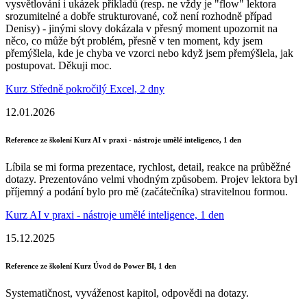
vysvětlování i ukázek příkladů (resp. ne vždy je "flow" lektora
srozumitelné a dobře strukturované, což není rozhodně případ
Denisy) - jinými slovy dokázala v přesný moment upozornit na
něco, co může být problém, přesně v ten moment, kdy jsem
přemýšlela, kde je chyba ve vzorci nebo když jsem přemýšlela, jak
postupovat. Děkuji moc.
Kurz Středně pokročilý Excel, 2 dny
12.01.2026
Reference ze školení Kurz AI v praxi - nástroje umělé inteligence, 1 den
Líbila se mi forma prezentace, rychlost, detail, reakce na průběžné
dotazy. Prezentováno velmi vhodným způsobem. Projev lektora byl
příjemný a podání bylo pro mě (začátečníka) stravitelnou formou.
Kurz AI v praxi - nástroje umělé inteligence, 1 den
15.12.2025
Reference ze školení Kurz Úvod do Power BI, 1 den
Systematičnost, vyváženost kapitol, odpovědi na dotazy.