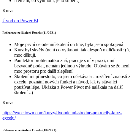
Nemám, co vytknout, je to super :)
Kurz:
Úvod do Power BI
Reference ze školení Excelu (11/2021)
Moje první celodenní školení on line, byla jsem spokojená
Kurz byl skvělý (není co vytknout, tak alespoň maličkosti :) ),
moc děkuji.
Pan lektor problematiku zná, pracuje s ní v praxi, umí
bezvadně podat, nemám jedinou výhradu. Obávám se že není
moc prostoru pro další zlepšení.
Školení mi přineslo to, co jsem očekávala - rozšíření znalostí z
excelu, poznání nových funkcí a návod, jak ty stávající
používat lépe. Ukázka z Power Pivot mě nalákala na další
školení :-)
Kurz:
https://exceltown.com/kurzy/dvoudenni-stredne-pokrocily-kurz-
excelu/
Reference ze školení Excelu (10/2021)