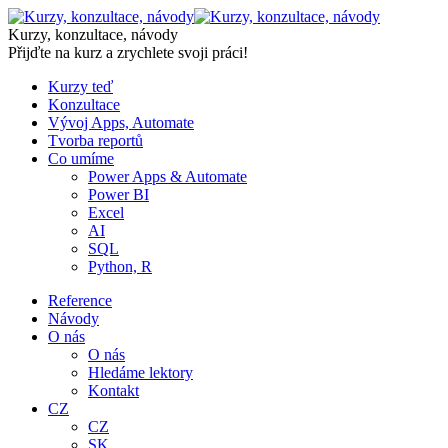
Skip
to
Kurzy, konzultace, návody
content
Přijďte na kurz a zrychlete svoji práci!
Kurzy teď
Konzultace
Vývoj Apps, Automate
Tvorba reportů
Co umíme
Power Apps & Automate
Power BI
Excel
AI
SQL
Python, R
Reference
Návody
O nás
O nás
Hledáme lektory
Kontakt
CZ
CZ
SK