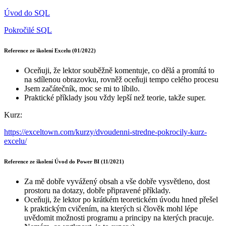
Úvod do SQL
Pokročilé SQL
Reference ze školení Excelu (01/2022)
Oceňuji, že lektor souběžně komentuje, co dělá a promítá to
na sdílenou obrazovku, rovněž oceňuji tempo celého procesu
Jsem začátečník, moc se mi to líbilo.
Praktické příklady jsou vždy lepší než teorie, takže super.
Kurz:
https://exceltown.com/kurzy/dvoudenni-stredne-pokrocily-kurz-
excelu/
Reference ze školení Úvod do Power BI (11/2021)
Za mě dobře vyvážený obsah a vše dobře vysvětleno, dost
prostoru na dotazy, dobře připravené příklady.
Oceňuji, že lektor po krátkém teoretickém úvodu hned přešel
k praktickým cvičením, na kterých si člověk mohl lépe
uvědomit možnosti programu a principy na kterých pracuje.