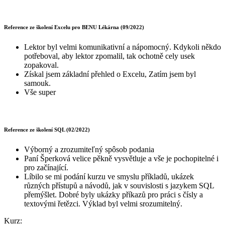
Reference ze školení Excelu pro BENU Lékárna (09/2022)
Lektor byl velmi komunikativní a nápomocný. Kdykoli někdo
potřeboval, aby lektor zpomalil, tak ochotně cely usek
zopakoval.
Získal jsem základní přehled o Excelu, Zatím jsem byl
samouk.
Vše super
Reference ze školení SQL (02/2022)
Výborný a zrozumiteľný spôsob podania
Paní Šperková velice pěkně vysvětluje a vše je pochopitelné i
pro začínající.
Líbilo se mi podání kurzu ve smyslu příkladů, ukázek
různých přístupů a návodů, jak v souvislosti s jazykem SQL
přemýšlet. Dobré byly ukázky příkazů pro práci s čísly a
textovými řetězci. Výklad byl velmi srozumitelný.
Kurz: