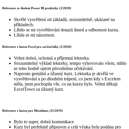
Reference ze školení Power BI prakticky (2/2020)
Skvělé vysvětlení od základů, srozumitelně, ukázané na
příkladech.
Líbilo se mi vysvětlování dotazů ihned a odbornost kurzu.
Líbila se mi názornost.
Reference z kurzu Excel pro začátečníky (1/2020)
Velmi dobrá, ochotná a příjemná lektorka.
Srozumitelný výklad lektorky, tempo vyhovovalo všem, stihlo
se toho hodně oproti původnímu očekávání.
Naprosto geniální a úžasný kurz. Lektorka je skvělá ve
vysvětlování a po dlouhém trápení, co jsem kdy s Excelem
měla, jsem pochopila vše, co na kurzu bylo. Velmi děkuji
ExcelTown za úžasný kurz.
Reference z kurzu pro Metalimex (11/2019)
Bylo to super, dobrá komunikace
Kurz byl perfektně připraven a celá výuka byla podána pro