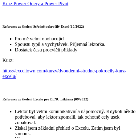
Kurz Power Query a Power Pivot
Reference ze školení Středně pokročilý Excel (10/2022)
Pro mě velmi obohacující.
Spoustu typů a vychytávek. Příjemná lektorka.
Dostatek času procvičit příklady
Kurz:
https://exceltown.com/kurzy/dvoudenni-stredne-pokrocily-kurz-
excelu/
Reference ze školení Excelu pro BENU Lékárna (09/2022)
Lektor byl velmi komunikativní a nápomocný. Kdykoli někdo
potřeboval, aby lektor zpomalil, tak ochotně cely usek
zopakoval.
Získal jsem základní přehled o Excelu, Zatím jsem byl
samouk.