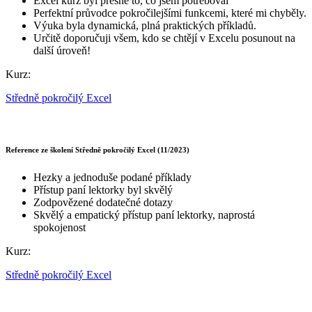
Excel kurz byl přesně to, co jsem potřeboval
Perfektní průvodce pokročilejšími funkcemi, které mi chyběly.
Výuka byla dynamická, plná praktických příkladů.
Určitě doporučuji všem, kdo se chtějí v Excelu posunout na
další úroveň!
Kurz:
Středně pokročilý Excel
Reference ze školení Středně pokročilý Excel (11/2023)
Hezky a jednoduše podané příklady
Přístup paní lektorky byl skvělý
Zodpovězené dodatečné dotazy
Skvělý a empatický přístup paní lektorky, naprostá
spokojenost
Kurz:
Středně pokročilý Excel