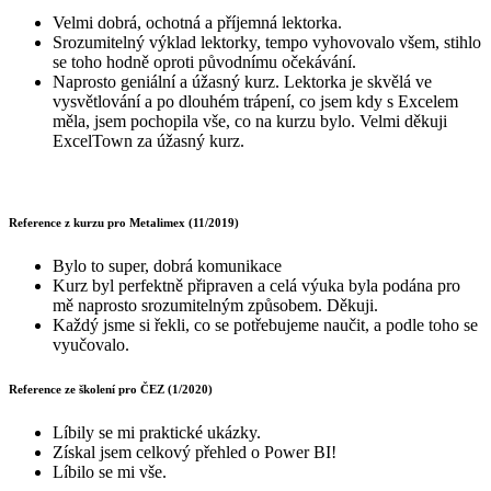
Velmi dobrá, ochotná a příjemná lektorka.
Srozumitelný výklad lektorky, tempo vyhovovalo všem, stihlo
se toho hodně oproti původnímu očekávání.
Naprosto geniální a úžasný kurz. Lektorka je skvělá ve
vysvětlování a po dlouhém trápení, co jsem kdy s Excelem
měla, jsem pochopila vše, co na kurzu bylo. Velmi děkuji
ExcelTown za úžasný kurz.
Reference z kurzu pro Metalimex (11/2019)
Bylo to super, dobrá komunikace
Kurz byl perfektně připraven a celá výuka byla podána pro
mě naprosto srozumitelným způsobem. Děkuji.
Každý jsme si řekli, co se potřebujeme naučit, a podle toho se
vyučovalo.
Reference ze školení pro ČEZ (1/2020)
Líbily se mi praktické ukázky.
Získal jsem celkový přehled o Power BI!
Líbilo se mi vše.