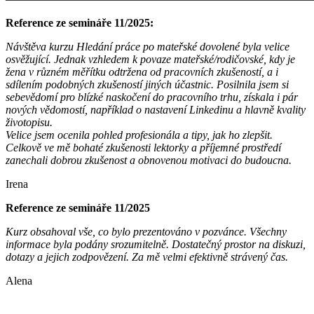
Reference ze semináře 11/2025:
Návštěva kurzu Hledání práce po mateřské dovolené byla velice
osvěžující. Jednak vzhledem k povaze mateřské/rodičovské, kdy je
žena v různém měřítku odtržena od pracovních zkušeností, a i
sdílením podobných zkušeností jiných účastnic. Posilnila jsem si
sebevědomí pro blízké naskočení do pracovního trhu, získala i pár
nových vědomostí, například o nastavení Linkedinu a hlavně kvality
životopisu.
Velice jsem ocenila pohled profesionála a tipy, jak ho zlepšit.
Celkově ve mě bohaté zkušenosti lektorky a příjemné prostředí
zanechali dobrou zkušenost a obnovenou motivaci do budoucna.
Irena
Reference ze semináře 11/2025
Kurz obsahoval vše, co bylo prezentováno v pozvánce. Všechny
informace byla podány srozumitelně. Dostatečný prostor na diskuzi,
dotazy a jejich zodpovězení. Za mě velmi efektivně strávený čas.
Alena