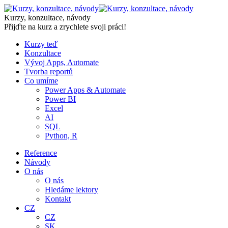
Skip
to
Kurzy, konzultace, návody
content
Přijďte na kurz a zrychlete svoji práci!
Kurzy teď
Konzultace
Vývoj Apps, Automate
Tvorba reportů
Co umíme
Power Apps & Automate
Power BI
Excel
AI
SQL
Python, R
Reference
Návody
O nás
O nás
Hledáme lektory
Kontakt
CZ
CZ
SK