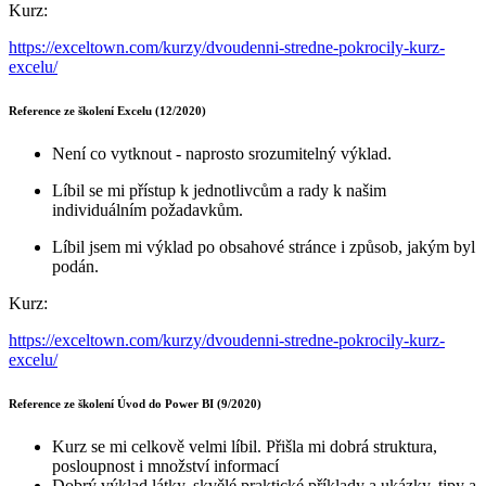
Kurz:
https://exceltown.com/kurzy/dvoudenni-stredne-pokrocily-kurz-
excelu/
Reference ze školení Excelu (12/2020)
Není co vytknout - naprosto srozumitelný výklad.
Líbil se mi přístup k jednotlivcům a rady k našim
individuálním požadavkům.
Líbil jsem mi výklad po obsahové stránce i způsob, jakým byl
podán.
Kurz:
https://exceltown.com/kurzy/dvoudenni-stredne-pokrocily-kurz-
excelu/
Reference ze školení Úvod do Power BI (9/2020)
Kurz se mi celkově velmi líbil. Přišla mi dobrá struktura,
posloupnost i množství informací
Dobrý výklad látky, skvělé praktické příklady a ukázky, tipy a