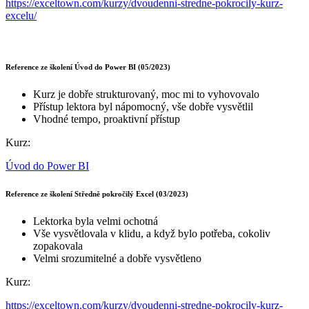
https://exceltown.com/kurzy/dvoudenni-stredne-pokrocily-kurz-
excelu/
Reference ze školení Úvod do Power BI (05/2023)
Kurz je dobře strukturovaný, moc mi to vyhovovalo
Přístup lektora byl nápomocný, vše dobře vysvětlil
Vhodné tempo, proaktivní přístup
Kurz:
Úvod do Power BI
Reference ze školení Středně pokročilý Excel (03/2023)
Lektorka byla velmi ochotná
Vše vysvětlovala v klidu, a když bylo potřeba, cokoliv
zopakovala
Velmi srozumitelné a dobře vysvětleno
Kurz:
https://exceltown.com/kurzy/dvoudenni-stredne-pokrocily-kurz-