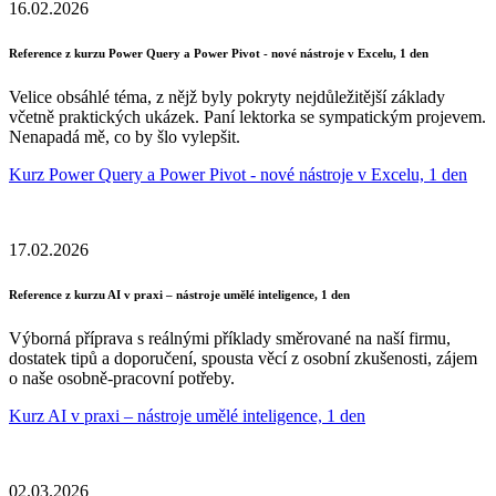
16.02.2026
Reference z kurzu Power Query a Power Pivot - nové nástroje v Excelu, 1 den
Velice obsáhlé téma, z nějž byly pokryty nejdůležitější základy
včetně praktických ukázek. Paní lektorka se sympatickým projevem.
Nenapadá mě, co by šlo vylepšit.
Kurz Power Query a Power Pivot - nové nástroje v Excelu, 1 den
17.02.2026
Reference z kurzu AI v praxi – nástroje umělé inteligence, 1 den
Výborná příprava s reálnými příklady směrované na naší firmu,
dostatek tipů a doporučení, spousta věcí z osobní zkušenosti, zájem
o naše osobně-pracovní potřeby.
Kurz AI v praxi – nástroje umělé inteligence, 1 den
02.03.2026