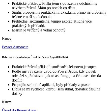
Praktické příklady. Přišla jsem s dotazem a odcházím s
návrhem řešení. Mám po nocích co dělat.
Snaha propojení s praktickými ukázkami přímo na problémy
řešené v naší společnosti.
Přehledné, srozumitelné, tempo akorát. Klidně více
praktických příkladů.
Martin je vstřícný a velmi ochotný.
Kurz:
Power Automate
Reference z workshopu Úvod do Power Apps (04/2025)
Praktické řešení příkladů současně s lektorem je super.
Podle mě vyvážený úvod do Power Apps, kdy člověk
odchází s představou jak to asi funguje a čeho se s tím dá
docílit.
Propojilo se hodně aplikací, byly příklady z praxe
Líbila se mi rychlost, kterou jsem stíhal, dostatek času na
dotazy
Kurz:
Úvod do Power Apps