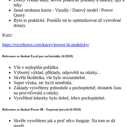
triky
Jasná struktura kurzu - Vizuály / Datový model / Power
Query
Bylo to praktické. Pomůže mi to optimalizovat už vytvořené
dotazy
Kurz:
https://exceltown.com/kurzy/power-bi-prakticky/
Reference ze školení Excel pro začátečníky (6/2020)
Vše v nejlepším pořádku.
Výborný výklad, příklady, odpovědi na otázky...
Skvělá školitelka, vše bylo srozumitelné.
Super výuka, nic bych neměnila.
Základy vysvětleny jednoduše a pochopitelně, dostatek času
na procvičování a otázky.
Vysvětlení lektorky bylo dobré, lehce pochopitelné.
Reference ze školení Power BI - Expertní úroveň (6/2020)
Skvěle vysvětleno jak a proč něco funguje. Na tom se dá
stavět.