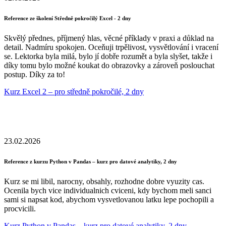
Reference ze školení Středně pokročilý Excel - 2 dny
Skvělý přednes, příjmený hlas, věcné příklady v praxi a důklad na
detail. Nadmíru spokojen. Oceňuji trpělivost, vysvětlování i vracení
se. Lektorka byla milá, bylo jí dobře rozumět a byla slyšet, takže i
díky tomu bylo možné koukat do obrazovky a zároveň poslouchat
postup. Díky za to!
Kurz Excel 2 – pro středně pokročilé, 2 dny
23.02.2026
Reference z kurzu Python v Pandas – kurz pro datové analytiky, 2 dny
Kurz se mi libil, narocny, obsahly, rozhodne dobre vyuzity cas.
Ocenila bych vice individualnich cviceni, kdy bychom meli sanci
sami si napsat kod, abychom vysvetlovanou latku lepe pochopili a
procvicili.
Kurz Python v Pandas – kurz pro datové analytiky, 2 dny