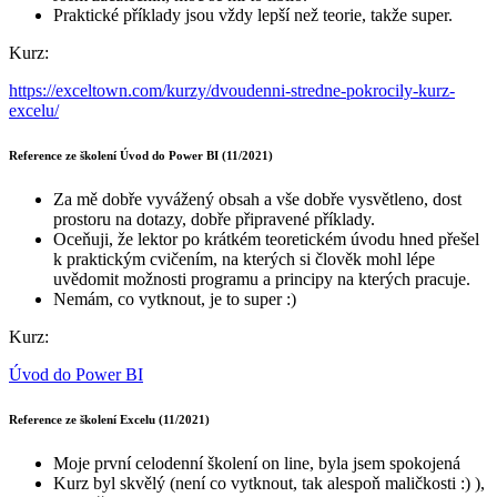
Praktické příklady jsou vždy lepší než teorie, takže super.
Kurz:
https://exceltown.com/kurzy/dvoudenni-stredne-pokrocily-kurz-
excelu/
Reference ze školení Úvod do Power BI (11/2021)
Za mě dobře vyvážený obsah a vše dobře vysvětleno, dost
prostoru na dotazy, dobře připravené příklady.
Oceňuji, že lektor po krátkém teoretickém úvodu hned přešel
k praktickým cvičením, na kterých si člověk mohl lépe
uvědomit možnosti programu a principy na kterých pracuje.
Nemám, co vytknout, je to super :)
Kurz:
Úvod do Power BI
Reference ze školení Excelu (11/2021)
Moje první celodenní školení on line, byla jsem spokojená
Kurz byl skvělý (není co vytknout, tak alespoň maličkosti :) ),