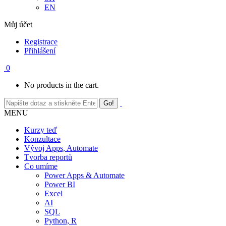
EN
Můj účet
Registrace
Přihlášení
0
No products in the cart.
MENU
Kurzy teď
Konzultace
Vývoj Apps, Automate
Tvorba reportů
Co umíme
Power Apps & Automate
Power BI
Excel
AI
SQL
Python, R