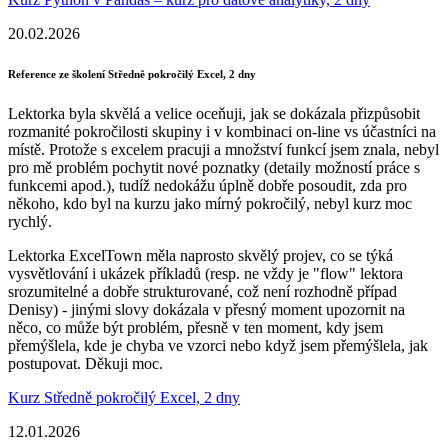
20.02.2026
Reference ze školení Středně pokročilý Excel, 2 dny
Lektorka byla skvělá a velice oceňuji, jak se dokázala přizpůsobit
rozmanité pokročilosti skupiny i v kombinaci on-line vs účastníci na
místě. Protože s excelem pracuji a množství funkcí jsem znala, nebyl
pro mě problém pochytit nové poznatky (detaily možností práce s
funkcemi apod.), tudíž nedokážu úplně dobře posoudit, zda pro
někoho, kdo byl na kurzu jako mírný pokročilý, nebyl kurz moc
rychlý.
Lektorka ExcelTown měla naprosto skvělý projev, co se týká
vysvětlování i ukázek příkladů (resp. ne vždy je "flow" lektora
srozumitelné a dobře strukturované, což není rozhodně případ
Denisy) - jinými slovy dokázala v přesný moment upozornit na
něco, co může být problém, přesně v ten moment, kdy jsem
přemýšlela, kde je chyba ve vzorci nebo když jsem přemýšlela, jak
postupovat. Děkuji moc.
Kurz Středně pokročilý Excel, 2 dny
12.01.2026