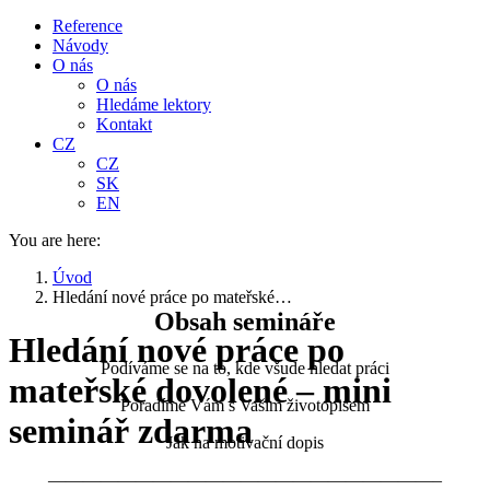
Reference
Návody
O nás
O nás
Hledáme lektory
Kontakt
CZ
CZ
SK
EN
You are here:
Úvod
Hledání nové práce po mateřské…
Obsah semináře
Hledání nové práce po
Podíváme se na to, kde všude hledat práci
mateřské dovolené – mini
Poradíme Vám s Vaším životopisem
seminář zdarma
Jak na motivační dopis
——————————————————————–