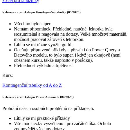
Excel pro labužníky
Reference z workshopu Kontingenční tabulky (05/2025)
Všechno bylo super
Nemám připomínek. Přehledné, naučné, lektorka byla
srozumitelná a reagovala na dotazy. Velké množství materiálů,
možnost pracovat zároveň s lektorkou.
Líbilo se mi různé využití grafů.
Oceňuju připravené příklady a přesah i do Power Query a
Datového modelu, to bylo super, i když jen okrajově (není
obsahem kurzu, takže naprosto v pořádku).
Přehlednost výkladu a trpělivost
Kurz:
Kontingenční tabulky od A do Z
Reference z workshopu Power Automate (04/2025)
Probrání našich osobních problémů na příkladech.
Líbily se mi praktické příklady
Vše moc hezky vysvětleno i pro začátečníka. Ochota
zodpovědět všechny dotazy.