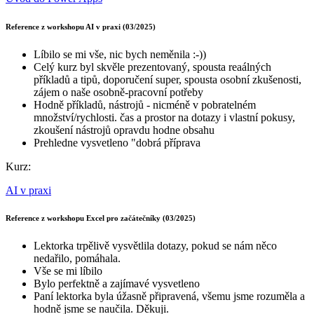
Reference z workshopu AI v praxi (03/2025)
Líbilo se mi vše, nic bych neměnila :-))
Celý kurz byl skvěle prezentovaný, spousta reaálných
příkladů a tipů, doporučení super, spousta osobní zkušenosti,
zájem o naše osobně-pracovní potřeby
Hodně příkladů, nástrojů - nicméně v pobratelném
množství/rychlosti. čas a prostor na dotazy i vlastní pokusy,
zkoušení nástrojů opravdu hodne obsahu
Prehledne vysvetleno "dobrá příprava
Kurz:
AI v praxi
Reference z workshopu Excel pro začátečníky (03/2025)
Lektorka trpělivě vysvětlila dotazy, pokud se nám něco
nedařilo, pomáhala.
Vše se mi líbilo
Bylo perfektně a zajímavé vysvetleno
Paní lektorka byla úžasně připravená, všemu jsme rozuměla a
hodně jsme se naučila. Děkuji.