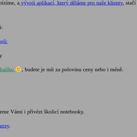
abízíme, a
vývoji aplikací, který děláme pro naše klienty
, stačí
ů:
y
 balíku
, budete je mít za polovinu ceny nebo i méně.
eme Vámi i přivézt školicí notebooky.
urzy
.