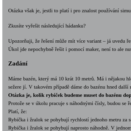
Otázka však je, jestli to platí i pro znalost používání sim
Zkusíte vyřešit následující hádanku?
Upozorňuji, že řešení může mít více variant – já uvedu ře
Úkol jde nepochybně řešit i pomocí maker, není to ale nu
Zadání
Máme bazén, který má 10 krát 10 metrů. Má i nějakou hlo
sežere jí. V takovém případě dáme do bazénu hned další 
Otázka je, kolik rybiček budeme muset do bazénu dopl
Protože se v úkolu pracuje s náhodnými čísly, budou se ře
Platí, že:
Rybička i žralok se pohybují rychlostí jednoho metru za 
Rybička i žralok se pohybují naprosto náhodně. V jednom