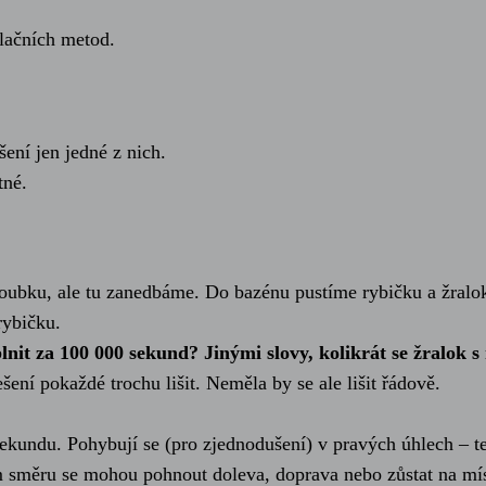
ulačních metod.
šení jen jedné z nich.
tné.
ubku, ale tu zanedbáme. Do bazénu pustíme rybičku a žralok
rybičku.
nit za 100 000 sekund? Jinými slovy, kolikrát se žralok s
šení pokaždé trochu lišit. Neměla by se ale lišit řádově.
sekundu. Pohybují se (pro zjednodušení) v pravých úhlech – 
 směru se mohou pohnout doleva, doprava nebo zůstat na míst