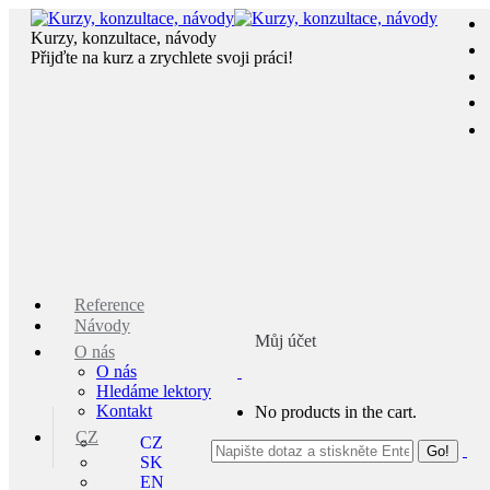
Skip
to
Kurzy, konzultace, návody
content
Přijďte na kurz a zrychlete svoji práci!
Reference
Návody
Můj účet
O nás
O nás
Hledáme lektory
Kontakt
No products in the cart.
CZ
CZ
SK
EN