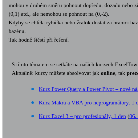
mohou v druhém směru pohnout dopředu, dozadu nebo zůsta
(0,1) atd., ale nemohou se pohnout na (0,-2).
Kdyby se chtěla rybička nebo žralok dostat za hranici ba
bazénu.
Tak hodně štěstí při řešení.
S tímto tématem se setkáte na našich kurzech ExcelTow
Aktuálně: kurzy můžete absolvovat jak
online
, tak
prez
Kurz Power Query a Power Pivot – nové nás
Kurz Makra a VBA pro neprogramátory, 1 
Kurz Excel 3 – pro profesionály, 1 den
(
06.