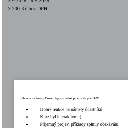
3.9.2026 - 4.9.2026
3 200 Kč
bez DPH
Reference z kurzu Power Apps středně pokročilé pro OZP
Dobré reakce na náměty účastníků
Kurz byl interaktivní :)
Příjemný projev, příklady splnily očekávání.