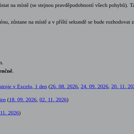
t na místě (se stejnou pravděpodobností všech pohybů). Takž
zénu, zůstane na místě a v příští sekundě se bude rozhodovat
n.
enčně
.
troje v Excelu, 1 den
(
26. 08. 2026
,
24. 09. 2026
,
20. 11. 20
den
(
18. 09. 2026
,
02. 11. 2026
)
 11. 2026
)