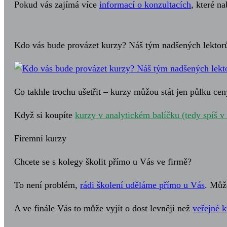
Pokud vás zajímá více
informací o konzultacích
, které n
Kdo vás bude provázet kurzy? Náš tým nadšených lektor
Co takhle trochu ušetřit – kurzy můžou stát jen půlku cen
Když si koupíte
kurzy v analytickém balíčku (tedy spíš v
Firemní kurzy
Chcete se s kolegy školit přímo u Vás ve firmě?
To není problém,
rádi školení uděláme přímo u Vás
. Můž
A ve finále Vás to může vyjít o dost levněji než
veřejné k