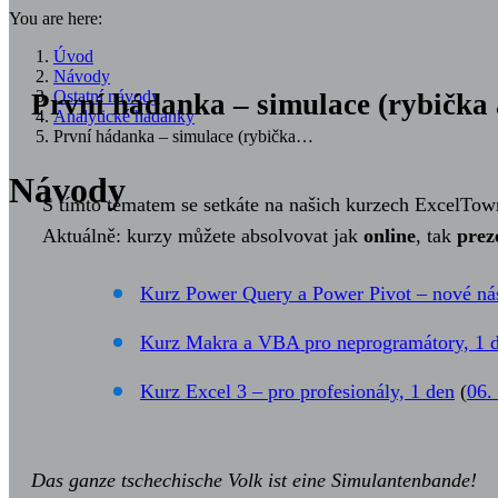
You are here:
Úvod
Návody
Ostatní návody
První hádanka – simulace (rybička 
Analytické hádanky
První hádanka – simulace (rybička…
Návody
S tímto tématem se setkáte na našich kurzech ExcelTow
Aktuálně: kurzy můžete absolvovat jak
online
, tak
prez
Kurz Power Query a Power Pivot – nové nás
Kurz Makra a VBA pro neprogramátory, 1 
Kurz Excel 3 – pro profesionály, 1 den
(
06.
Das ganze tschechische Volk ist eine Simulantenbande!