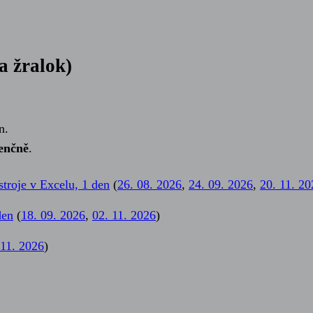
a žralok)
n.
enčně
.
troje v Excelu, 1 den
(
26. 08. 2026
,
24. 09. 2026
,
20. 11. 20
den
(
18. 09. 2026
,
02. 11. 2026
)
 11. 2026
)