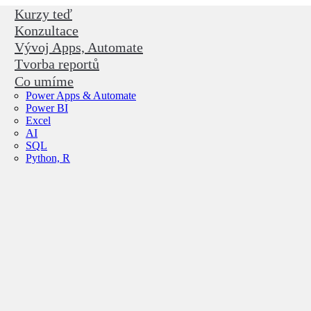
Kurzy teď
Konzultace
Vývoj Apps, Automate
Tvorba reportů
Co umíme
Power Apps & Automate
Power BI
Excel
AI
SQL
Python, R