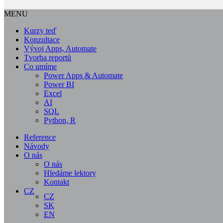
MENU
Kurzy teď
Konzultace
Vývoj Apps, Automate
Tvorba reportů
Co umíme
Power Apps & Automate
Power BI
Excel
AI
SQL
Python, R
Reference
Návody
O nás
O nás
Hledáme lektory
Kontakt
CZ
CZ
SK
EN