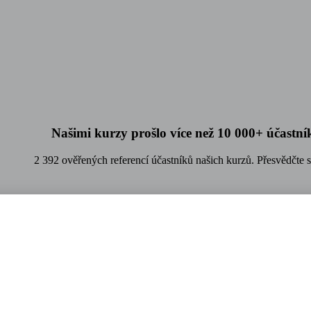
Našimi kurzy prošlo více než 10 000+ účastní
2 392 ověřených referencí účastníků našich kurzů. Přesvědčte 