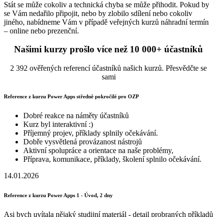
Stát se může cokoliv a technická chyba se může přihodit. Pokud by
se Vám nedařilo připojit, nebo by zlobilo sdílení nebo cokoliv
jiného, nabídneme Vám v případě veřejných kurzů náhradní termín
– online nebo prezenční.
Našimi kurzy prošlo více než 10 000+ účastníků
2 392 ověřených referencí účastníků našich kurzů. Přesvědčte se
sami
Reference z kurzu Power Apps středně pokročilé pro OZP
Dobré reakce na náměty účastníků
Kurz byl interaktivní :)
Příjemný projev, příklady splnily očekávání.
Dobře vysvětlená provázanost nástrojů
Aktivní spolupráce a orientace na naše problémy,
Příprava, komunikace, příklady, školení splnilo očekávání.
14.01.2026
Reference z kurzu Power Apps 1 - Úvod, 2 dny
Asi bych uvítala nějaký studijní materiál - detail probraných příkladů