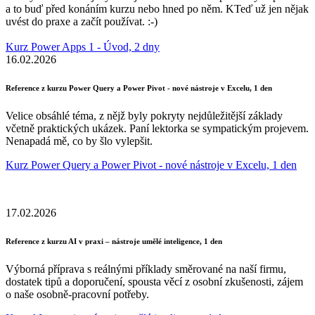
a to buď před konáním kurzu nebo hned po něm. KTeď už jen nějak
uvést do praxe a začít používat. :-)
Kurz Power Apps 1 - Úvod, 2 dny
16.02.2026
Reference z kurzu Power Query a Power Pivot - nové nástroje v Excelu, 1 den
Velice obsáhlé téma, z nějž byly pokryty nejdůležitější základy
včetně praktických ukázek. Paní lektorka se sympatickým projevem.
Nenapadá mě, co by šlo vylepšit.
Kurz Power Query a Power Pivot - nové nástroje v Excelu, 1 den
17.02.2026
Reference z kurzu AI v praxi – nástroje umělé inteligence, 1 den
Výborná příprava s reálnými příklady směrované na naší firmu,
dostatek tipů a doporučení, spousta věcí z osobní zkušenosti, zájem
o naše osobně-pracovní potřeby.