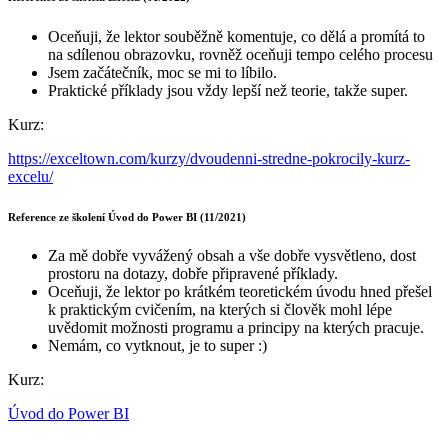
Oceňuji, že lektor souběžně komentuje, co dělá a promítá to
na sdílenou obrazovku, rovněž oceňuji tempo celého procesu
Jsem začátečník, moc se mi to líbilo.
Praktické příklady jsou vždy lepší než teorie, takže super.
Kurz:
https://exceltown.com/kurzy/dvoudenni-stredne-pokrocily-kurz-
excelu/
Reference ze školení Úvod do Power BI (11/2021)
Za mě dobře vyvážený obsah a vše dobře vysvětleno, dost
prostoru na dotazy, dobře připravené příklady.
Oceňuji, že lektor po krátkém teoretickém úvodu hned přešel
k praktickým cvičením, na kterých si člověk mohl lépe
uvědomit možnosti programu a principy na kterých pracuje.
Nemám, co vytknout, je to super :)
Kurz:
Úvod do Power BI