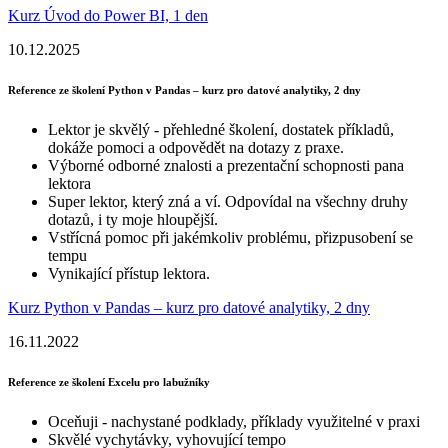
Kurz Úvod do Power BI, 1 den
10.12.2025
Reference ze školení Python v Pandas – kurz pro datové analytiky, 2 dny
Lektor je skvělý - přehledné školení, dostatek příkladů,
dokáže pomoci a odpovědět na dotazy z praxe.
Výborné odborné znalosti a prezentační schopnosti pana
lektora
Super lektor, který zná a ví. Odpovídal na všechny druhy
dotazů, i ty moje hloupější.
Vstřícná pomoc při jakémkoliv problému, přizpusobení se
tempu
Vynikající přístup lektora.
Kurz Python v Pandas – kurz pro datové analytiky, 2 dny
16.11.2022
Reference ze školení Excelu pro labužníky
Oceňuji - nachystané podklady, příklady využitelné v praxi
Skvělé vychytávky, vyhovující tempo