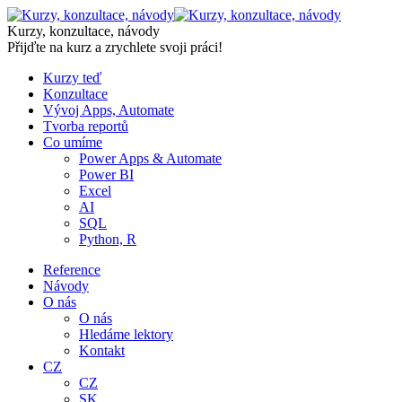
Skip
to
Kurzy, konzultace, návody
content
Přijďte na kurz a zrychlete svoji práci!
Kurzy teď
Konzultace
Vývoj Apps, Automate
Tvorba reportů
Co umíme
Power Apps & Automate
Power BI
Excel
AI
SQL
Python, R
Reference
Návody
O nás
O nás
Hledáme lektory
Kontakt
CZ
CZ
SK