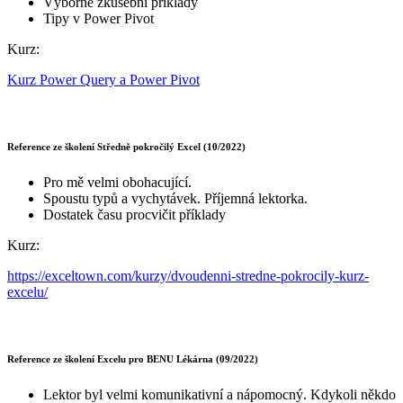
Výborné zkušební příklady
Tipy v Power Pivot
Kurz:
Kurz Power Query a Power Pivot
Reference ze školení Středně pokročilý Excel (10/2022)
Pro mě velmi obohacující.
Spoustu typů a vychytávek. Příjemná lektorka.
Dostatek času procvičit příklady
Kurz:
https://exceltown.com/kurzy/dvoudenni-stredne-pokrocily-kurz-
excelu/
Reference ze školení Excelu pro BENU Lékárna (09/2022)
Lektor byl velmi komunikativní a nápomocný. Kdykoli někdo