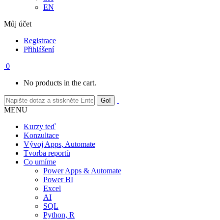
EN
Můj účet
Registrace
Přihlášení
0
No products in the cart.
MENU
Kurzy teď
Konzultace
Vývoj Apps, Automate
Tvorba reportů
Co umíme
Power Apps & Automate
Power BI
Excel
AI
SQL
Python, R