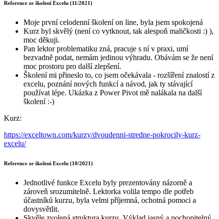
Reference ze školení Excelu (11/2021)
Moje první celodenní školení on line, byla jsem spokojená
Kurz byl skvělý (není co vytknout, tak alespoň maličkosti :) ),
moc děkuji.
Pan lektor problematiku zná, pracuje s ní v praxi, umí
bezvadně podat, nemám jedinou výhradu. Obávám se že není
moc prostoru pro další zlepšení.
Školení mi přineslo to, co jsem očekávala - rozšíření znalostí z
excelu, poznání nových funkcí a návod, jak ty stávající
používat lépe. Ukázka z Power Pivot mě nalákala na další
školení :-)
Kurz:
https://exceltown.com/kurzy/dvoudenni-stredne-pokrocily-kurz-
excelu/
Reference ze školení Excelu (10/2021)
Jednotlivé funkce Excelu byly prezentovány názorně a
zároveň srozumitelně. Lektorka volila tempo dle potřeb
účastníků kurzu, byla velmi příjemná, ochotná pomoci a
dovysvětlit.
Skvěle zvolená struktura kurzu. Výklad jasný a pochopitelný.