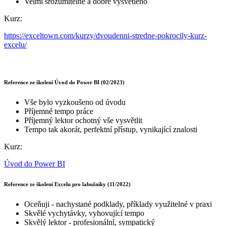
Velmi srozumitelné a dobře vysvětleno
Kurz:
https://exceltown.com/kurzy/dvoudenni-stredne-pokrocily-kurz-
excelu/
Reference ze školení Úvod do Power BI (02/2023)
Vše bylo vyzkoušeno od úvodu
Příjemné tempo práce
Příjemný lektor ochotný vše vysvětlit
Tempo tak akorát, perfektní přístup, vynikající znalosti
Kurz:
Úvod do Power BI
Reference ze školení Excelu pro labužníky (11/2022)
Oceňuji - nachystané podklady, příklady využitelné v praxi
Skvělé vychytávky, vyhovující tempo
Skvělý lektor - profesionální, sympatický