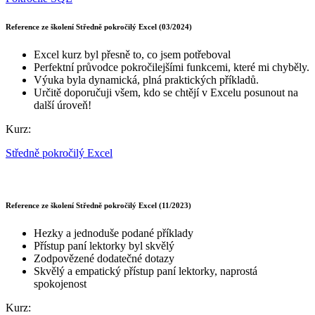
Reference ze školení Středně pokročilý Excel (03/2024)
Excel kurz byl přesně to, co jsem potřeboval
Perfektní průvodce pokročilejšími funkcemi, které mi chyběly.
Výuka byla dynamická, plná praktických příkladů.
Určitě doporučuji všem, kdo se chtějí v Excelu posunout na
další úroveň!
Kurz:
Středně pokročilý Excel
Reference ze školení Středně pokročilý Excel (11/2023)
Hezky a jednoduše podané příklady
Přístup paní lektorky byl skvělý
Zodpovězené dodatečné dotazy
Skvělý a empatický přístup paní lektorky, naprostá
spokojenost
Kurz: