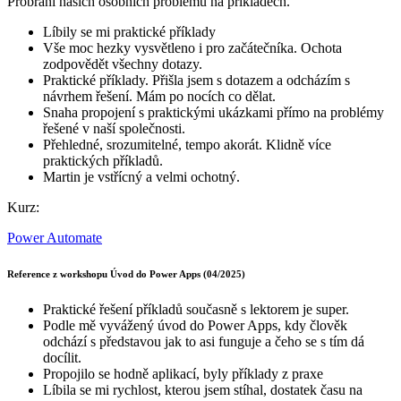
Probrání našich osobních problémů na příkladech.
Líbily se mi praktické příklady
Vše moc hezky vysvětleno i pro začátečníka. Ochota
zodpovědět všechny dotazy.
Praktické příklady. Přišla jsem s dotazem a odcházím s
návrhem řešení. Mám po nocích co dělat.
Snaha propojení s praktickými ukázkami přímo na problémy
řešené v naší společnosti.
Přehledné, srozumitelné, tempo akorát. Klidně více
praktických příkladů.
Martin je vstřícný a velmi ochotný.
Kurz:
Power Automate
Reference z workshopu Úvod do Power Apps (04/2025)
Praktické řešení příkladů současně s lektorem je super.
Podle mě vyvážený úvod do Power Apps, kdy člověk
odchází s představou jak to asi funguje a čeho se s tím dá
docílit.
Propojilo se hodně aplikací, byly příklady z praxe
Líbila se mi rychlost, kterou jsem stíhal, dostatek času na