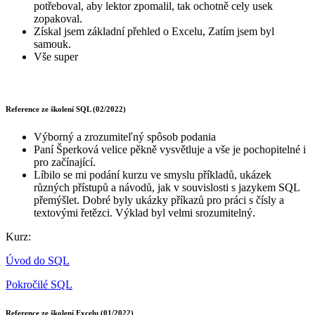
potřeboval, aby lektor zpomalil, tak ochotně cely usek
zopakoval.
Získal jsem základní přehled o Excelu, Zatím jsem byl
samouk.
Vše super
Reference ze školení SQL (02/2022)
Výborný a zrozumiteľný spôsob podania
Paní Šperková velice pěkně vysvětluje a vše je pochopitelné i
pro začínající.
Líbilo se mi podání kurzu ve smyslu příkladů, ukázek
různých přístupů a návodů, jak v souvislosti s jazykem SQL
přemýšlet. Dobré byly ukázky příkazů pro práci s čísly a
textovými řetězci. Výklad byl velmi srozumitelný.
Kurz:
Úvod do SQL
Pokročilé SQL
Reference ze školení Excelu (01/2022)