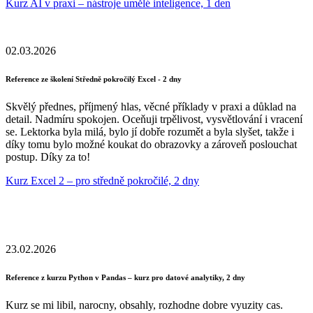
Kurz AI v praxi – nástroje umělé inteligence, 1 den
02.03.2026
Reference ze školení Středně pokročilý Excel - 2 dny
Skvělý přednes, příjmený hlas, věcné příklady v praxi a důklad na
detail. Nadmíru spokojen. Oceňuji trpělivost, vysvětlování i vracení
se. Lektorka byla milá, bylo jí dobře rozumět a byla slyšet, takže i
díky tomu bylo možné koukat do obrazovky a zároveň poslouchat
postup. Díky za to!
Kurz Excel 2 – pro středně pokročilé, 2 dny
23.02.2026
Reference z kurzu Python v Pandas – kurz pro datové analytiky, 2 dny
Kurz se mi libil, narocny, obsahly, rozhodne dobre vyuzity cas.