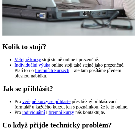
Kolik to stojí?
Veřejné kurzy
stojí stejně online i prezenčně.
Individuální výuka
online stojí také stejně jako prezenčně.
Platí to i o
firemních kurzech
– ale tam posíláme předem
přesnou nabídku.
Jak se přihlásit?
Pro
veřejné kurzy se přihlaste
přes běžný přihlašovací
formulář u každého kurzu, jen s poznámkou, že je to online.
Pro
individuální
i
firemní kurzy
nás kontaktujte.
Co když přijde technický problém?