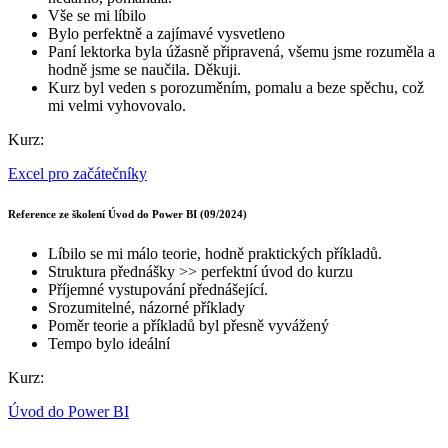
Vše se mi líbilo
Bylo perfektně a zajímavé vysvetleno
Paní lektorka byla úžasně připravená, všemu jsme rozuměla a
hodně jsme se naučila. Děkuji.
Kurz byl veden s porozuměním, pomalu a beze spěchu, což
mi velmi vyhovovalo.
Kurz:
Excel pro začátečníky
Reference ze školení Úvod do Power BI (09/2024)
Líbilo se mi málo teorie, hodně praktických příkladů.
Struktura přednášky >> perfektní úvod do kurzu
Příjemné vystupování přednášející.
Srozumitelné, názorné příklady
Poměr teorie a příkladů byl přesně vyvážený
Tempo bylo ideální
Kurz:
Úvod do Power BI