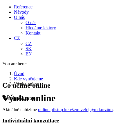
Reference
Návody
O nás
O nás
Hledáme lektory
Kontakt
CZ
CZ
SK
EN
You are here:
Úvod
Kde vyučujeme
Co učíme online
Výuka online
Výuka online
Veřejné kurzy
Aktuálně nabízíme
online přístup ke všem veřejným kurzům
.
Individuální konzultace