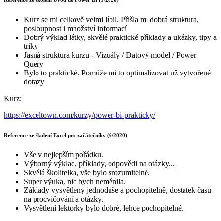
Reference ze školení Úvod do Power BI (9/2020)
Kurz se mi celkově velmi líbil. Přišla mi dobrá struktura,
posloupnost i množství informací
Dobrý výklad látky, skvělé praktické příklady a ukázky, tipy a
triky
Jasná struktura kurzu - Vizuály / Datový model / Power
Query
Bylo to praktické. Pomůže mi to optimalizovat už vytvořené
dotazy
Kurz:
https://exceltown.com/kurzy/power-bi-prakticky/
Reference ze školení Excel pro začátečníky (6/2020)
Vše v nejlepším pořádku.
Výborný výklad, příklady, odpovědi na otázky...
Skvělá školitelka, vše bylo srozumitelné.
Super výuka, nic bych neměnila.
Základy vysvětleny jednoduše a pochopitelně, dostatek času
na procvičování a otázky.
Vysvětlení lektorky bylo dobré, lehce pochopitelné.