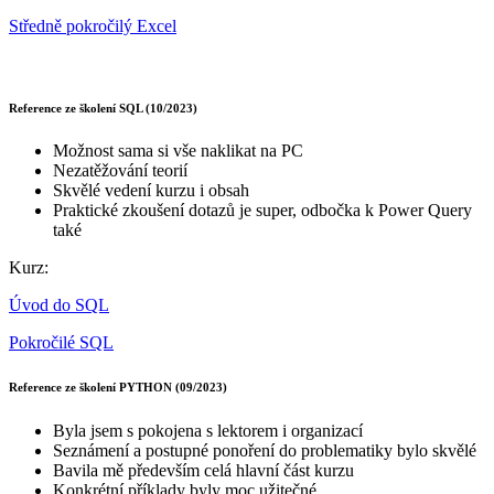
Středně pokročilý Excel
Reference ze školení SQL (10/2023)
Možnost sama si vše naklikat na PC
Nezatěžování teorií
Skvělé vedení kurzu i obsah
Praktické zkoušení dotazů je super, odbočka k Power Query
také
Kurz:
Úvod do SQL
Pokročilé SQL
Reference ze školení PYTHON (09/2023)
Byla jsem s pokojena s lektorem i organizací
Seznámení a postupné ponoření do problematiky bylo skvělé
Bavila mě především celá hlavní část kurzu
Konkrétní příklady byly moc užitečné