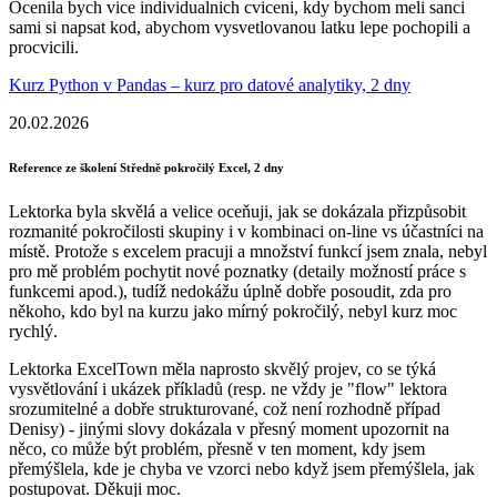
Ocenila bych vice individualnich cviceni, kdy bychom meli sanci
sami si napsat kod, abychom vysvetlovanou latku lepe pochopili a
procvicili.
Kurz Python v Pandas – kurz pro datové analytiky, 2 dny
20.02.2026
Reference ze školení Středně pokročilý Excel, 2 dny
Lektorka byla skvělá a velice oceňuji, jak se dokázala přizpůsobit
rozmanité pokročilosti skupiny i v kombinaci on-line vs účastníci na
místě. Protože s excelem pracuji a množství funkcí jsem znala, nebyl
pro mě problém pochytit nové poznatky (detaily možností práce s
funkcemi apod.), tudíž nedokážu úplně dobře posoudit, zda pro
někoho, kdo byl na kurzu jako mírný pokročilý, nebyl kurz moc
rychlý.
Lektorka ExcelTown měla naprosto skvělý projev, co se týká
vysvětlování i ukázek příkladů (resp. ne vždy je "flow" lektora
srozumitelné a dobře strukturované, což není rozhodně případ
Denisy) - jinými slovy dokázala v přesný moment upozornit na
něco, co může být problém, přesně v ten moment, kdy jsem
přemýšlela, kde je chyba ve vzorci nebo když jsem přemýšlela, jak
postupovat. Děkuji moc.