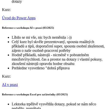
dotazy
Kurz:
Úvod do Power Apps
Reference z workshopu AI v praxi (03/2025)
Líbilo se mi vše, nic bych neměnila :-))
Celý kurz byl skvěle prezentovaný, spousta reaálných
příkladů a tipů, doporučení super, spousta osobní zkušenosti,
zájem o naše osobně-pracovní potřeby
Hodně příkladů, nástrojů - nicméně v pobratelném
množství/rychlosti. čas a prostor na dotazy i vlastní pokusy,
zkoušení nástrojů opravdu hodne obsahu
Prehledne vysvetleno "dobrá příprava
Kurz:
AI v praxi
Reference z workshopu Excel pro začátečníky (03/2025)
Lektorka trpělivě vysvětlila dotazy, pokud se nám něco
nedařilo, pomáhala.