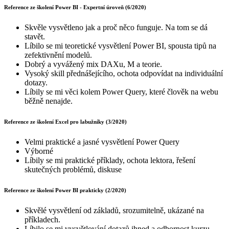
Reference ze školení Power BI - Expertní úroveň (6/2020)
Skvěle vysvětleno jak a proč něco funguje. Na tom se dá
stavět.
Líbilo se mi teoretické vysvětlení Power BI, spousta tipů na
zefektivnění modelů.
Dobrý a vyvážený mix DAXu, M a teorie.
Vysoký skill přednášejícího, ochota odpovídat na individuální
dotazy.
Líbily se mi věci kolem Power Query, které člověk na webu
běžně nenajde.
Reference ze školení Excel pro labužníky (3/2020)
Velmi praktické a jasné vysvětlení Power Query
Výborné
Líbily se mi praktické příklady, ochota lektora, řešení
skutečných problémů, diskuse
Reference ze školení Power BI prakticky (2/2020)
Skvělé vysvětlení od základů, srozumitelně, ukázané na
příkladech.
Líbilo se mi vysvětlování dotazů ihned a odbornost kurzu.