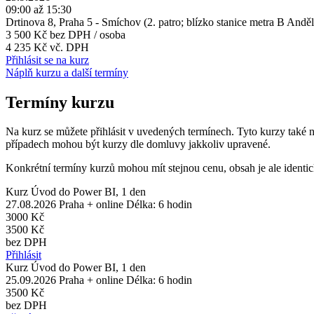
09:00 až 15:30
Drtinova 8, Praha 5 - Smíchov (2. patro; blízko stanice metra B And
3 500 Kč
bez DPH / osoba
4 235 Kč vč. DPH
Přihlásit se na kurz
Náplň kurzu a další termíny
Termíny kurzu
Na kurz se můžete přihlásit v uvedených termínech. Tyto kurzy také 
případech mohou být kurzy dle domluvy jakkoliv upravené.
Konkrétní termíny kurzů mohou mít stejnou cenu, obsah je ale identic
Kurz Úvod do Power BI, 1 den
27.08.2026
Praha + online
Délka: 6 hodin
3000 Kč
3500 Kč
bez DPH
Přihlásit
Kurz Úvod do Power BI, 1 den
25.09.2026
Praha + online
Délka: 6 hodin
3500 Kč
bez DPH