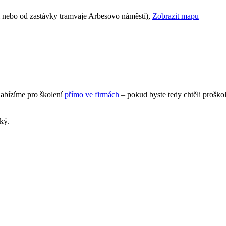
ěl nebo od zastávky tramvaje Arbesovo náměstí),
Zobrazit mapu
nabízíme pro školení
přímo ve firmách
– pokud byste tedy chtěli proško
ký.