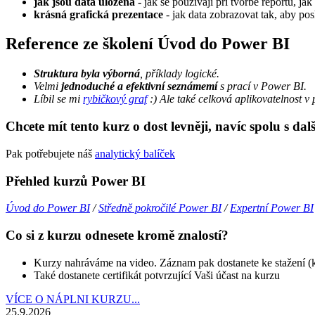
jak jsou data uložená -
jak se používají při tvorbě reportů, jak 
krásná grafická prezentace
- jak data zobrazovat tak, aby pos
Reference ze školení Úvod do Power BI
Struktura byla výborná
, příklady logické.
Velmi
jednoduché a efektivní seznámemí
s prací v Power BI.
Líbil se mi
rybičkový graf
:) Ale také celková aplikovatelnost v 
Chcete mít tento kurz o dost levněji, navíc spolu s da
Pak potřebujete náš
analytický balíček
Přehled kurzů Power BI
Úvod do Power BI
/
Středně pokročilé Power BI
/
Expertní Power BI
Co si z kurzu odnesete kromě znalostí?
Kurzy nahráváme na video. Záznam pak dostanete ke stažení (kd
Také dostanete certifikát potvrzující Vaši účast na kurzu
VÍCE O NÁPLNI KURZU...
25.9.2026