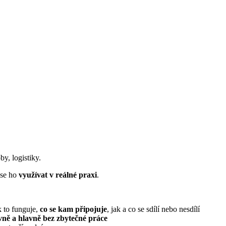
y, logistiky.
 se ho
využívat v reálné praxi
.
ak to funguje,
co se kam připojuje
, jak a co se sdílí nebo nesdílí
vně a hlavně bez zbytečné práce