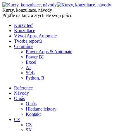
Skip
to
Kurzy, konzultace, návody
content
Přijďte na kurz a zrychlete svoji práci!
Kurzy teď
Konzultace
Vývoj Apps, Automate
Tvorba reportů
Co umíme
Power Apps & Automate
Power BI
Excel
AI
SQL
Python, R
Reference
Návody
O nás
O nás
Hledáme lektory
Kontakt
CZ
CZ
SK