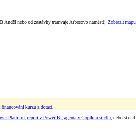
ra B Anděl nebo od zastávky tramvaje Arbesovo náměstí),
Zobrazit mapu
t
financování kurzu z dotací
.
ower Platform
,
report v Power BI
,
agenta v Copilotu studiu
, nebo si nad