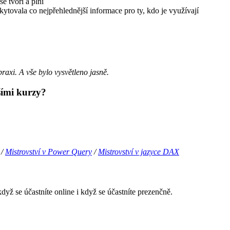
se tvoří a plní
kytovala co nejpřehlednější informace pro ty, kdo je využívají
praxi. A vše bylo vysvětleno jasně.
lšími kurzy?
/
Mistrovství v Power Query
/
Mistrovství v jazyce DAX
yž se účastníte online i když se účastníte prezenčně.