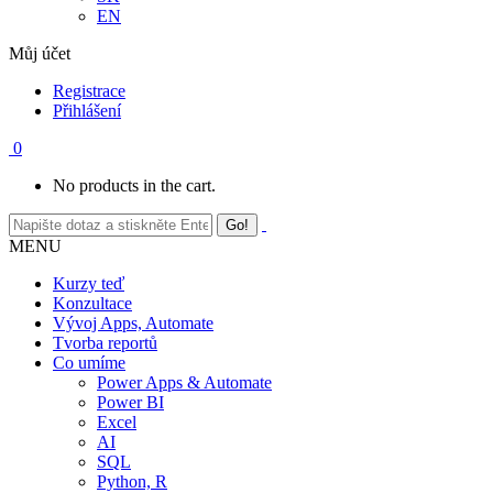
EN
Můj účet
Registrace
Přihlášení
0
No products in the cart.
MENU
Kurzy teď
Konzultace
Vývoj Apps, Automate
Tvorba reportů
Co umíme
Power Apps & Automate
Power BI
Excel
AI
SQL
Python, R