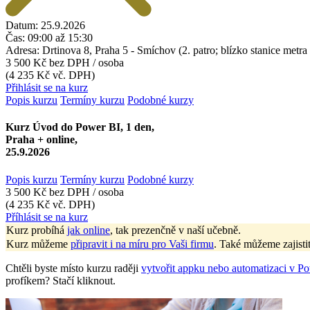
Datum:
25.9.2026
Čas:
09:00 až 15:30
Adresa:
Drtinova 8, Praha 5 - Smíchov (2. patro; blízko stanice met
3 500 Kč
bez DPH / osoba
(4 235 Kč vč. DPH)
Přihlásit se na kurz
Popis kurzu
Termíny kurzu
Podobné kurzy
Kurz Úvod do Power BI, 1 den,
Praha + online,
25.9.2026
Popis kurzu
Termíny kurzu
Podobné kurzy
3 500 Kč
bez DPH / osoba
(4 235 Kč vč. DPH)
Příhlásit se na kurz
Kurz probíhá
jak online
, tak prezenčně v naší učebně.
Kurz můžeme
připravit i na míru pro Vaši firmu
. Také můžeme zajisti
Chtěli byste místo kurzu raději
vytvořit appku nebo automatizaci v P
profíkem? Stačí kliknout.