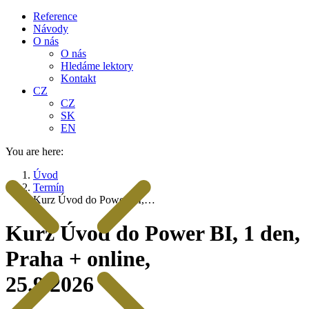
Reference
Návody
O nás
O nás
Hledáme lektory
Kontakt
CZ
CZ
SK
EN
You are here:
Úvod
Termín
Kurz Úvod do Power BI,…
Kurz Úvod do Power BI, 1 den,
Praha + online,
25.9.2026