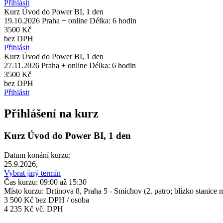
Přihlásit
Kurz Úvod do Power BI, 1 den
19.10.2026
Praha + online
Délka: 6 hodin
3500 Kč
bez DPH
Přihlásit
Kurz Úvod do Power BI, 1 den
27.11.2026
Praha + online
Délka: 6 hodin
3500 Kč
bez DPH
Přihlásit
Přihlášení na kurz
Kurz Úvod do Power BI, 1 den
Datum konání kurzu:
25.9.2026,
Vybrat jiný termín
Čas kurzu: 09:00 až 15:30
Místo kurzu: Drtinova 8, Praha 5 - Smíchov (2. patro; blízko stanic
3 500 Kč
bez DPH / osoba
4 235 Kč vč. DPH