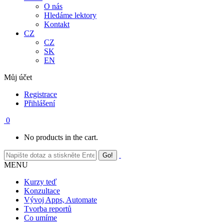
O nás
Hledáme lektory
Kontakt
CZ
CZ
SK
EN
Můj účet
Registrace
Přihlášení
0
No products in the cart.
MENU
Kurzy teď
Konzultace
Vývoj Apps, Automate
Tvorba reportů
Co umíme