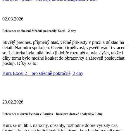
02.03.2026
Reference ze školení Středně pokročilý Excel - 2 dny
Skvělý přednes, příjmený hlas, věcné příklady v praxi a důklad na
detail. Nadmíru spokojen. Oceňuji trpělivost, vysvětlování i vracení
se. Lektorka byla milá, bylo jí dobře rozumět a byla slyšet, takže i
díky tomu bylo možné koukat do obrazovky a zároveň poslouchat
postup. Díky za to!
Kurz Excel 2 – pro středně pokročilé, 2 dny
23.02.2026
Reference z kurzu Python v Pandas – kurz pro datové analytiky, 2 dny
Kurz se mi libil, narocny, obsahly, rozhodne dobre vyuzity cas.
Ocenila bych vice individualnich cviceni, kdy bychom meli sanci