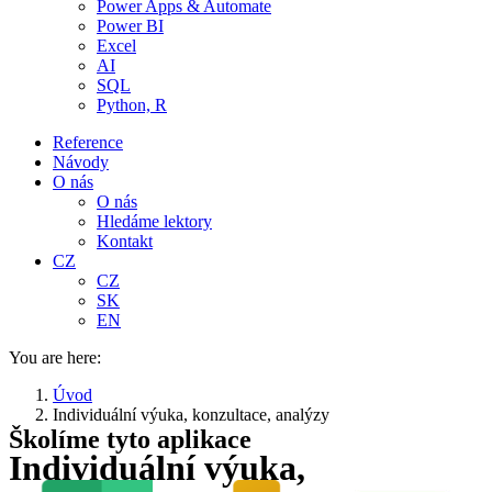
Power Apps & Automate
Power BI
Excel
AI
SQL
Python, R
Reference
Návody
O nás
O nás
Hledáme lektory
Kontakt
CZ
CZ
SK
EN
You are here:
Úvod
Individuální výuka, konzultace, analýzy
Školíme tyto aplikace
Individuální výuka,