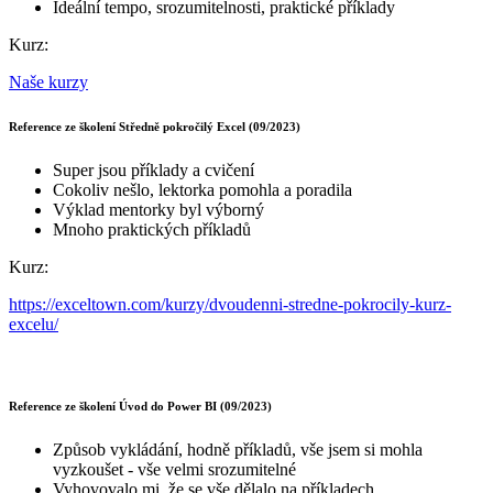
Ideální tempo, srozumitelnosti, praktické příklady
Kurz:
Naše kurzy
Reference ze školení Středně pokročilý Excel (09/2023)
Super jsou příklady a cvičení
Cokoliv nešlo, lektorka pomohla a poradila
Výklad mentorky byl výborný
Mnoho praktických příkladů
Kurz:
https://exceltown.com/kurzy/dvoudenni-stredne-pokrocily-kurz-
excelu/
Reference ze školení Úvod do Power BI (09/2023)
Způsob vykládání, hodně příkladů, vše jsem si mohla
vyzkoušet - vše velmi srozumitelné
Vyhovovalo mi, že se vše dělalo na příkladech