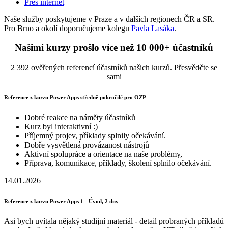
Přes internet
Naše služby poskytujeme v Praze a v dalších regionech ČR a SR.
Pro Brno a okolí doporučujeme kolegu
Pavla Lasáka
.
Našimi kurzy prošlo více než 10 000+ účastníků
2 392 ověřených referencí účastníků našich kurzů. Přesvědčte se
sami
Reference z kurzu Power Apps středně pokročilé pro OZP
Dobré reakce na náměty účastníků
Kurz byl interaktivní :)
Příjemný projev, příklady splnily očekávání.
Dobře vysvětlená provázanost nástrojů
Aktivní spolupráce a orientace na naše problémy,
Příprava, komunikace, příklady, školení splnilo očekávání.
14.01.2026
Reference z kurzu Power Apps 1 - Úvod, 2 dny
Asi bych uvítala nějaký studijní materiál - detail probraných příkladů