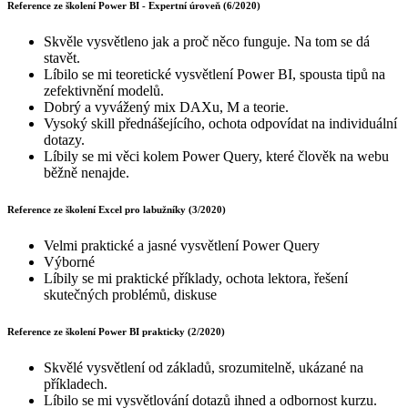
Reference ze školení Power BI - Expertní úroveň (6/2020)
Skvěle vysvětleno jak a proč něco funguje. Na tom se dá
stavět.
Líbilo se mi teoretické vysvětlení Power BI, spousta tipů na
zefektivnění modelů.
Dobrý a vyvážený mix DAXu, M a teorie.
Vysoký skill přednášejícího, ochota odpovídat na individuální
dotazy.
Líbily se mi věci kolem Power Query, které člověk na webu
běžně nenajde.
Reference ze školení Excel pro labužníky (3/2020)
Velmi praktické a jasné vysvětlení Power Query
Výborné
Líbily se mi praktické příklady, ochota lektora, řešení
skutečných problémů, diskuse
Reference ze školení Power BI prakticky (2/2020)
Skvělé vysvětlení od základů, srozumitelně, ukázané na
příkladech.
Líbilo se mi vysvětlování dotazů ihned a odbornost kurzu.