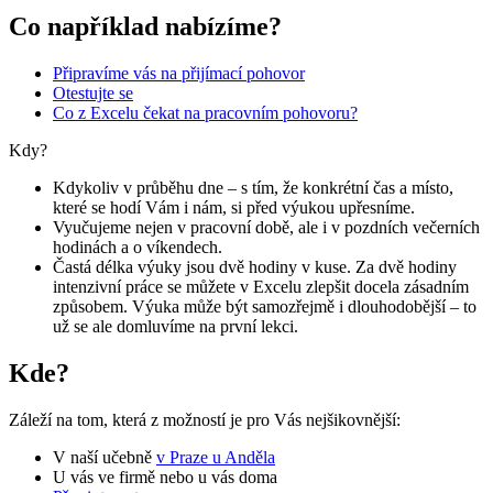
Co například nabízíme?
Připravíme vás na přijímací pohovor
Otestujte se
Co z Excelu čekat na pracovním pohovoru?
Kdy?
Kdykoliv v průběhu dne – s tím, že konkrétní čas a místo,
které se hodí Vám i nám, si před výukou upřesníme.
Vyučujeme nejen v pracovní době, ale i v pozdních večerních
hodinách a o víkendech.
Častá délka výuky jsou dvě hodiny v kuse. Za dvě hodiny
intenzivní práce se můžete v Excelu zlepšit docela zásadním
způsobem. Výuka může být samozřejmě i dlouhodobější – to
už se ale domluvíme na první lekci.
Kde?
Záleží na tom, která z možností je pro Vás nejšikovnější:
V naší učebně
v Praze u Anděla
U vás ve firmě nebo u vás doma