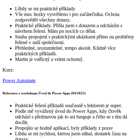
Líbily se mi praktické příklady
Vše moc hezky vysvětleno i pro začátečníka. Ochota
zodpovědět všechny dotazy.
Praktické příklady. Přišla jsem s dotazem a odcházím s
návrhem řešení. Mám po nocích co dělat.
Snaha propojení s praktickými ukázkami přímo na problémy
řešené v naší společnosti.
Přehledné, srozumitelné, tempo akorát. Klidně více
praktických příkladů.
Martin je vstřícný a velmi ochotný.
Kurz:
Power Automate
Reference z workshopu Úvod do Power Apps (04/2025)
Praktické řešení příkladů současně s lektorem je super.
Podle mě vyvážený úvod do Power Apps, kdy člověk
odchází s představou jak to asi funguje a čeho se s tím dá
docílit.
Propojilo se hodně aplikací, byly příklady z praxe
Líbila se mi rychlost, kterou jsem stíhal, dostatek času na
dotazy