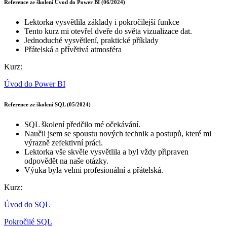
Reference ze školení Úvod do Power BI (06/2024)
Lektorka vysvětlila základy i pokročilejší funkce
Tento kurz mi otevřel dveře do světa vizualizace dat.
Jednoduché vysvětlení, praktické příklady
Přátelská a přívětivá atmosféra
Kurz:
Úvod do Power BI
Reference ze školení SQL (05/2024)
SQL školení předčilo mé očekávání.
Naučil jsem se spoustu nových technik a postupů, které mi
výrazně zefektivní práci.
Lektorka vše skvěle vysvětlila a byl vždy připraven
odpovědět na naše otázky.
Výuka byla velmi profesionální a přátelská.
Kurz:
Úvod do SQL
Pokročilé SQL