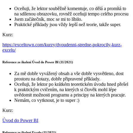
Oceňuji, že lektor souběžně komentuje, co dělá a promítá to
na sdílenou obrazovku, rovněž oceňuji tempo celého procesu
Jsem začátečník, moc se mi to líbilo.
Praktické příklady jsou vždy lepší než teorie, takže super.
Kurz:
https://exceltown.com/kurzy/dvoudenni-stredne-pokrocily-kurz-
excelu/
Reference ze školení Úvod do Power BI (11/2021)
Za mě dobře vyvážený obsah a vše dobře vysvětleno, dost
prostoru na dotazy, dobře připravené příklady.
Oceňuji, že lektor po krátkém teoretickém úvodu hned přešel
k praktickým cvičením, na kterých si člověk mohl lépe
uvědomit možnosti programu a principy na kterých pracuje.
Nemám, co vytknout, je to super :)
Kurz:
Úvod do Power BI
Reference ze školení Excelu (11/2021)