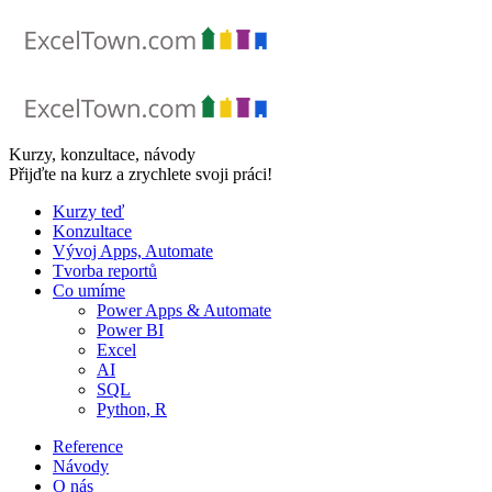
Skip
to
content
Kurzy, konzultace, návody
Přijďte na kurz a zrychlete svoji práci!
Kurzy teď
Konzultace
Vývoj Apps, Automate
Tvorba reportů
Co umíme
Power Apps & Automate
Power BI
Excel
AI
SQL
Python, R
Reference
Návody
O nás