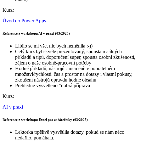
Kurz:
Úvod do Power Apps
Reference z workshopu AI v praxi (03/2025)
Líbilo se mi vše, nic bych neměnila :-))
Celý kurz byl skvěle prezentovaný, spousta reaálných
příkladů a tipů, doporučení super, spousta osobní zkušenosti,
zájem o naše osobně-pracovní potřeby
Hodně příkladů, nástrojů - nicméně v pobratelném
množství/rychlosti. čas a prostor na dotazy i vlastní pokusy,
zkoušení nástrojů opravdu hodne obsahu
Prehledne vysvetleno "dobrá příprava
Kurz:
AI v praxi
Reference z workshopu Excel pro začátečníky (03/2025)
Lektorka trpělivě vysvětlila dotazy, pokud se nám něco
nedařilo, pomáhala.