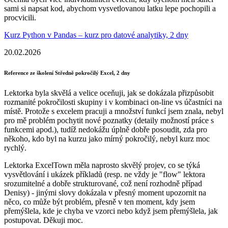
sami si napsat kod, abychom vysvetlovanou latku lepe pochopili a
procvicili.
Kurz Python v Pandas – kurz pro datové analytiky, 2 dny
20.02.2026
Reference ze školení Středně pokročilý Excel, 2 dny
Lektorka byla skvělá a velice oceňuji, jak se dokázala přizpůsobit
rozmanité pokročilosti skupiny i v kombinaci on-line vs účastníci na
místě. Protože s excelem pracuji a množství funkcí jsem znala, nebyl
pro mě problém pochytit nové poznatky (detaily možností práce s
funkcemi apod.), tudíž nedokážu úplně dobře posoudit, zda pro
někoho, kdo byl na kurzu jako mírný pokročilý, nebyl kurz moc
rychlý.
Lektorka ExcelTown měla naprosto skvělý projev, co se týká
vysvětlování i ukázek příkladů (resp. ne vždy je "flow" lektora
srozumitelné a dobře strukturované, což není rozhodně případ
Denisy) - jinými slovy dokázala v přesný moment upozornit na
něco, co může být problém, přesně v ten moment, kdy jsem
přemýšlela, kde je chyba ve vzorci nebo když jsem přemýšlela, jak
postupovat. Děkuji moc.