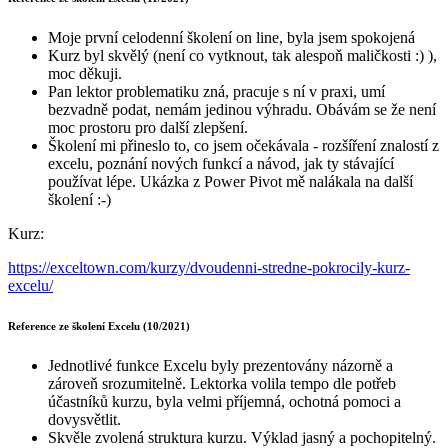
Moje první celodenní školení on line, byla jsem spokojená
Kurz byl skvělý (není co vytknout, tak alespoň maličkosti :) ),
moc děkuji.
Pan lektor problematiku zná, pracuje s ní v praxi, umí
bezvadně podat, nemám jedinou výhradu. Obávám se že není
moc prostoru pro další zlepšení.
Školení mi přineslo to, co jsem očekávala - rozšíření znalostí z
excelu, poznání nových funkcí a návod, jak ty stávající
používat lépe. Ukázka z Power Pivot mě nalákala na další
školení :-)
Kurz:
https://exceltown.com/kurzy/dvoudenni-stredne-pokrocily-kurz-
excelu/
Reference ze školení Excelu (10/2021)
Jednotlivé funkce Excelu byly prezentovány názorně a
zároveň srozumitelně. Lektorka volila tempo dle potřeb
účastníků kurzu, byla velmi příjemná, ochotná pomoci a
dovysvětlit.
Skvěle zvolená struktura kurzu. Výklad jasný a pochopitelný.