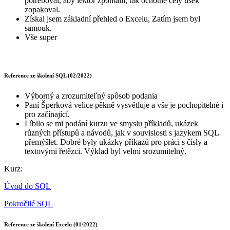
potřeboval, aby lektor zpomalil, tak ochotně cely usek
zopakoval.
Získal jsem základní přehled o Excelu, Zatím jsem byl
samouk.
Vše super
Reference ze školení SQL (02/2022)
Výborný a zrozumiteľný spôsob podania
Paní Šperková velice pěkně vysvětluje a vše je pochopitelné i
pro začínající.
Líbilo se mi podání kurzu ve smyslu příkladů, ukázek
různých přístupů a návodů, jak v souvislosti s jazykem SQL
přemýšlet. Dobré byly ukázky příkazů pro práci s čísly a
textovými řetězci. Výklad byl velmi srozumitelný.
Kurz:
Úvod do SQL
Pokročilé SQL
Reference ze školení Excelu (01/2022)