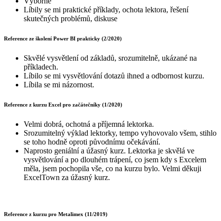
Výborné
Líbily se mi praktické příklady, ochota lektora, řešení
skutečných problémů, diskuse
Reference ze školení Power BI prakticky (2/2020)
Skvělé vysvětlení od základů, srozumitelně, ukázané na
příkladech.
Líbilo se mi vysvětlování dotazů ihned a odbornost kurzu.
Líbila se mi názornost.
Reference z kurzu Excel pro začátečníky (1/2020)
Velmi dobrá, ochotná a příjemná lektorka.
Srozumitelný výklad lektorky, tempo vyhovovalo všem, stihlo
se toho hodně oproti původnímu očekávání.
Naprosto geniální a úžasný kurz. Lektorka je skvělá ve
vysvětlování a po dlouhém trápení, co jsem kdy s Excelem
měla, jsem pochopila vše, co na kurzu bylo. Velmi děkuji
ExcelTown za úžasný kurz.
Reference z kurzu pro Metalimex (11/2019)