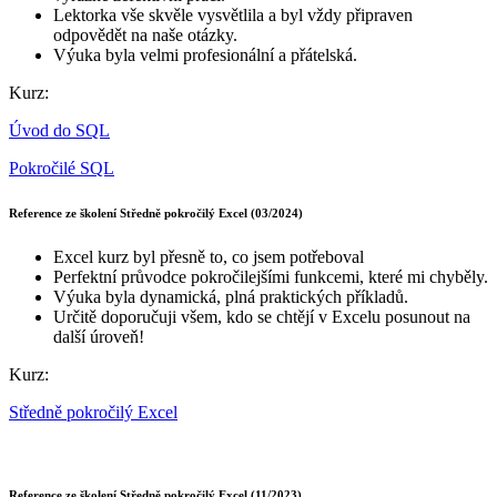
Lektorka vše skvěle vysvětlila a byl vždy připraven
odpovědět na naše otázky.
Výuka byla velmi profesionální a přátelská.
Kurz:
Úvod do SQL
Pokročilé SQL
Reference ze školení Středně pokročilý Excel (03/2024)
Excel kurz byl přesně to, co jsem potřeboval
Perfektní průvodce pokročilejšími funkcemi, které mi chyběly.
Výuka byla dynamická, plná praktických příkladů.
Určitě doporučuji všem, kdo se chtějí v Excelu posunout na
další úroveň!
Kurz:
Středně pokročilý Excel
Reference ze školení Středně pokročilý Excel (11/2023)