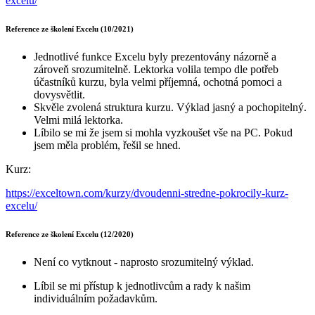
excelu/
Reference ze školení Excelu (10/2021)
Jednotlivé funkce Excelu byly prezentovány názorně a
zároveň srozumitelně. Lektorka volila tempo dle potřeb
účastníků kurzu, byla velmi příjemná, ochotná pomoci a
dovysvětlit.
Skvěle zvolená struktura kurzu. Výklad jasný a pochopitelný.
Velmi milá lektorka.
Líbilo se mi že jsem si mohla vyzkoušet vše na PC. Pokud
jsem měla problém, řešil se hned.
Kurz:
https://exceltown.com/kurzy/dvoudenni-stredne-pokrocily-kurz-
excelu/
Reference ze školení Excelu (12/2020)
Není co vytknout - naprosto srozumitelný výklad.
Líbil se mi přístup k jednotlivcům a rady k našim
individuálním požadavkům.