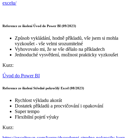
excelu/
Reference ze školení Úvod do Power BI (09/2023)
Způsob vykládání, hodně příkladů, vše jsem si mohla
vyzkoušet - vše velmi srozumitelné
Vyhovovalo mi, že se vše dělalo na příkladech
Jednoduché vysvětlení, možnost prakticky vyzkoušet
Kurz:
Úvod do Power BI
Reference ze školení Středně pokročilý Excel (08/2023)
Rychlost výkladu akorát
Dostatek příkladů a procvičování i opakování
Super tempo
Flexibilní pojetí výuky
Kurz:
https://exceltown.com/kurzy/dvoudenni-stredne-pokrocily-kurz-