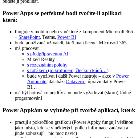
budete ji proklínat.
Power Apps se perfektně hodí tvoříte-li aplikaci
která:
funguje v mobilu nebo v některé z komponent Microsoft 365
–
SharePoint
, Teams,
Power BI
bude používaná uživateli, kteří mají licenci MIcrosoft 365
má pracovat
s předpřipravenou AI
Mixed Reality
s rozeznáním polohy
s foťákem (mikrofonem, čtečkou kódů…)
bude využívat i další Power nástroje – akce v
Power
Automate
, databázi
Dataverse
, úpravu dat v Power
BI…
má být hotová co nejdřív a nebude vyžadovat (skoro) žádné
programování
Power Appkám se vyhněte při tvorbě aplikací, které:
pracují s pokročilou grafikou (Power Appky fungují většinou
jako místo, kde se v některých polích informace zadávají a
jinde zobrazují – nic moc navíc)