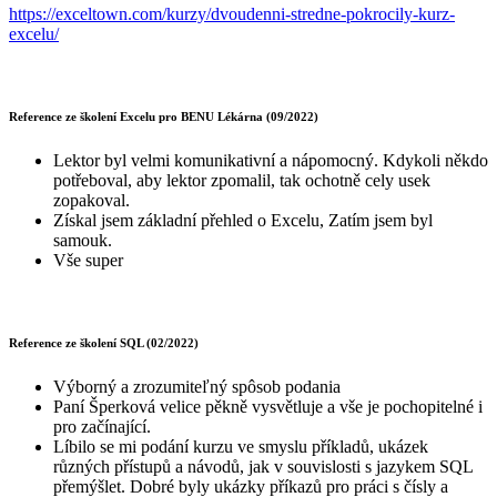
https://exceltown.com/kurzy/dvoudenni-stredne-pokrocily-kurz-
excelu/
Reference ze školení Excelu pro BENU Lékárna (09/2022)
Lektor byl velmi komunikativní a nápomocný. Kdykoli někdo
potřeboval, aby lektor zpomalil, tak ochotně cely usek
zopakoval.
Získal jsem základní přehled o Excelu, Zatím jsem byl
samouk.
Vše super
Reference ze školení SQL (02/2022)
Výborný a zrozumiteľný spôsob podania
Paní Šperková velice pěkně vysvětluje a vše je pochopitelné i
pro začínající.
Líbilo se mi podání kurzu ve smyslu příkladů, ukázek
různých přístupů a návodů, jak v souvislosti s jazykem SQL
přemýšlet. Dobré byly ukázky příkazů pro práci s čísly a