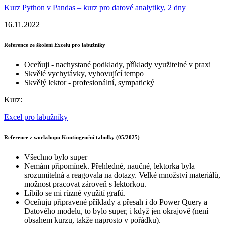
Kurz Python v Pandas – kurz pro datové analytiky, 2 dny
16.11.2022
Reference ze školení Excelu pro labužníky
Oceňuji - nachystané podklady, příklady využitelné v praxi
Skvělé vychytávky, vyhovující tempo
Skvělý lektor - profesionální, sympatický
Kurz:
Excel pro labužníky
Reference z workshopu Kontingenční tabulky (05/2025)
Všechno bylo super
Nemám připomínek. Přehledné, naučné, lektorka byla
srozumitelná a reagovala na dotazy. Velké množství materiálů,
možnost pracovat zároveň s lektorkou.
Líbilo se mi různé využití grafů.
Oceňuju připravené příklady a přesah i do Power Query a
Datového modelu, to bylo super, i když jen okrajově (není
obsahem kurzu, takže naprosto v pořádku).