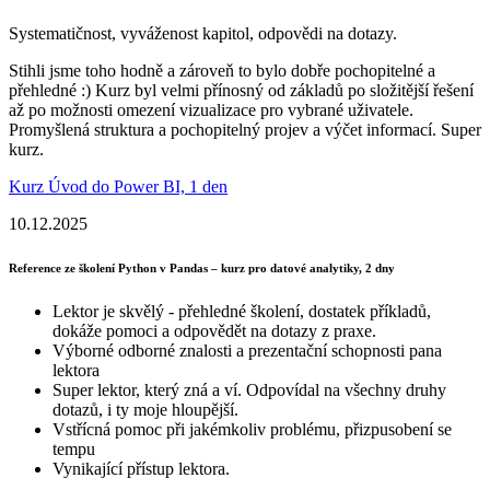
Systematičnost, vyváženost kapitol, odpovědi na dotazy.
Stihli jsme toho hodně a zároveň to bylo dobře pochopitelné a
přehledné :) Kurz byl velmi přínosný od základů po složitější řešení
až po možnosti omezení vizualizace pro vybrané uživatele.
Promyšlená struktura a pochopitelný projev a výčet informací. Super
kurz.
Kurz Úvod do Power BI, 1 den
10.12.2025
Reference ze školení Python v Pandas – kurz pro datové analytiky, 2 dny
Lektor je skvělý - přehledné školení, dostatek příkladů,
dokáže pomoci a odpovědět na dotazy z praxe.
Výborné odborné znalosti a prezentační schopnosti pana
lektora
Super lektor, který zná a ví. Odpovídal na všechny druhy
dotazů, i ty moje hloupější.
Vstřícná pomoc při jakémkoliv problému, přizpusobení se
tempu
Vynikající přístup lektora.