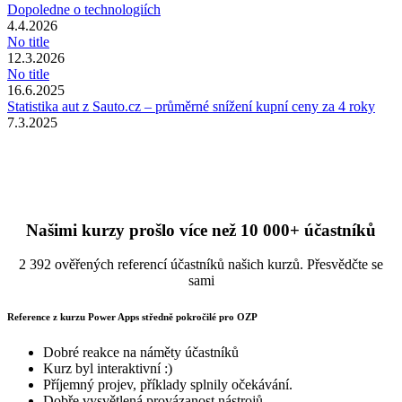
Dopoledne o technologiích
4.4.2026
No title
12.3.2026
No title
16.6.2025
Statistika aut z Sauto.cz – průměrné snížení kupní ceny za 4 roky
7.3.2025
Našimi kurzy prošlo více než 10 000+ účastníků
2 392 ověřených referencí účastníků našich kurzů. Přesvědčte se
sami
Reference z kurzu Power Apps středně pokročilé pro OZP
Dobré reakce na náměty účastníků
Kurz byl interaktivní :)
Příjemný projev, příklady splnily očekávání.
Dobře vysvětlená provázanost nástrojů