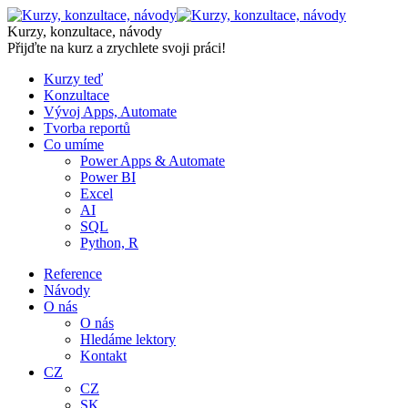
Skip
to
Kurzy, konzultace, návody
content
Přijďte na kurz a zrychlete svoji práci!
Kurzy teď
Konzultace
Vývoj Apps, Automate
Tvorba reportů
Co umíme
Power Apps & Automate
Power BI
Excel
AI
SQL
Python, R
Reference
Návody
O nás
O nás
Hledáme lektory
Kontakt
CZ
CZ
SK