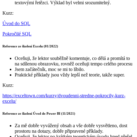
textovými řetězci. Výklad byl velmi srozumitelný.
Kurz:
Úvod do SQL
Pokročilé SQL
Reference ze školení Excelu (01/2022)
Oceňuji, že lektor souběžně komentuje, co dělá a promítá to
na sdílenou obrazovku, rovněž oceňuji tempo celého procesu
Jsem začátečník, moc se mi to líbilo.
Praktické příklady jsou vždy lepší než teorie, takže super.
Kurz:
https://exceltown.com/kurzy/dvoudenni-stredne-pokrocily-kurz-
excelu/
Reference ze školení Úvod do Power BI (11/2021)
Za mě dobře vyvážený obsah a vše dobře vysvětleno, dost
prostoru na dotazy, dobře připravené příklady.
Oceňuji, že lektor po krátkém teoretickém úvodu hned přešel