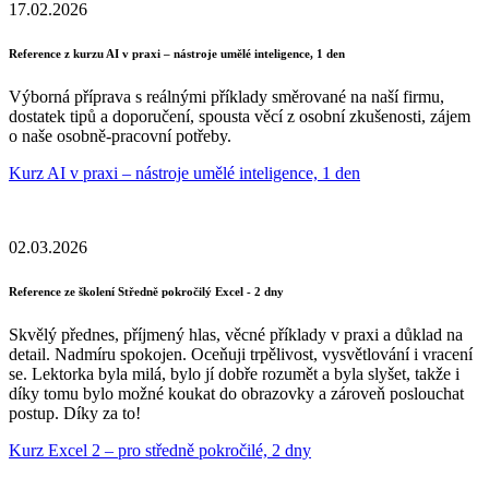
17.02.2026
Reference z kurzu AI v praxi – nástroje umělé inteligence, 1 den
Výborná příprava s reálnými příklady směrované na naší firmu,
dostatek tipů a doporučení, spousta věcí z osobní zkušenosti, zájem
o naše osobně-pracovní potřeby.
Kurz AI v praxi – nástroje umělé inteligence, 1 den
02.03.2026
Reference ze školení Středně pokročilý Excel - 2 dny
Skvělý přednes, příjmený hlas, věcné příklady v praxi a důklad na
detail. Nadmíru spokojen. Oceňuji trpělivost, vysvětlování i vracení
se. Lektorka byla milá, bylo jí dobře rozumět a byla slyšet, takže i
díky tomu bylo možné koukat do obrazovky a zároveň poslouchat
postup. Díky za to!
Kurz Excel 2 – pro středně pokročilé, 2 dny