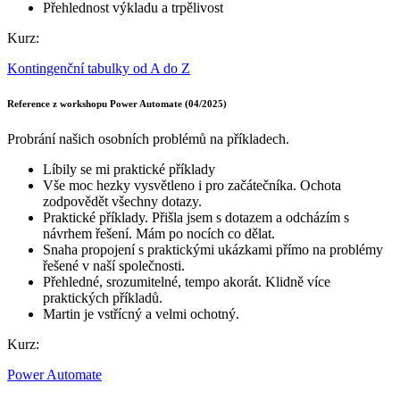
Přehlednost výkladu a trpělivost
Kurz:
Kontingenční tabulky od A do Z
Reference z workshopu Power Automate (04/2025)
Probrání našich osobních problémů na příkladech.
Líbily se mi praktické příklady
Vše moc hezky vysvětleno i pro začátečníka. Ochota
zodpovědět všechny dotazy.
Praktické příklady. Přišla jsem s dotazem a odcházím s
návrhem řešení. Mám po nocích co dělat.
Snaha propojení s praktickými ukázkami přímo na problémy
řešené v naší společnosti.
Přehledné, srozumitelné, tempo akorát. Klidně více
praktických příkladů.
Martin je vstřícný a velmi ochotný.
Kurz:
Power Automate