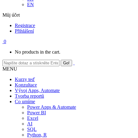
EN
Můj účet
Registrace
Přihlášení
0
No products in the cart.
MENU
Kurzy teď
Konzultace
Vývoj Apps, Automate
Tvorba reportů
Co umíme
Power Apps & Automate
Power BI
Excel
AI
SQL
Python, R