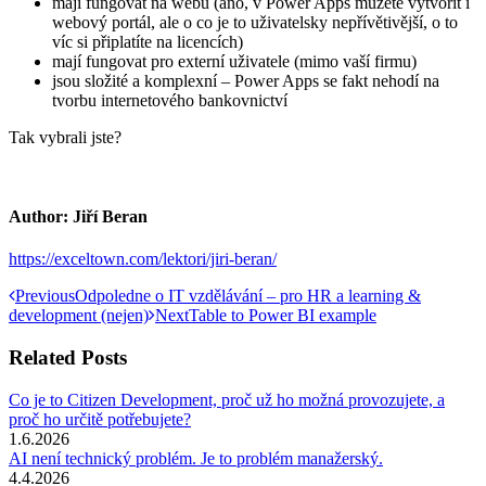
mají fungovat na webu (ano, v Power Apps můžete vytvořit i
webový portál, ale o co je to uživatelsky nepřívětivější, o to
víc si připlatíte na licencích)
mají fungovat pro externí uživatele (mimo vaší firmu)
jsou složité a komplexní – Power Apps se fakt nehodí na
tvorbu internetového bankovnictví
Tak vybrali jste?
Author:
Jiří Beran
https://exceltown.com/lektori/jiri-beran/
Post
Previous
Previous
Odpoledne o IT vzdělávání – pro HR a learning &
post:
Next
development (nejen)
Next
Table to Power BI example
navigation
post:
Related Posts
Co je to Citizen Development, proč už ho možná provozujete, a
proč ho určitě potřebujete?
1.6.2026
AI není technický problém. Je to problém manažerský.
4.4.2026