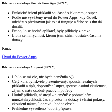
Reference z workshopu Úvod do Power Apps (04/2025)
Praktické řešení příkladů současně s lektorem je super.
Podle mě vyvážený úvod do Power Apps, kdy člověk
odchází s představou jak to asi funguje a čeho se s tím dá
docílit.
Propojilo se hodně aplikací, byly příklady z praxe
Líbila se mi rychlost, kterou jsem stíhal, dostatek času na
dotazy
Kurz:
Úvod do Power Apps
Reference z workshopu AI v praxi (03/2025)
Líbilo se mi vše, nic bych neměnila :-))
Celý kurz byl skvěle prezentovaný, spousta reaálných
příkladů a tipů, doporučení super, spousta osobní zkušenosti,
zájem o naše osobně-pracovní potřeby
Hodně příkladů, nástrojů - nicméně v pobratelném
množství/rychlosti. čas a prostor na dotazy i vlastní pokusy,
zkoušení nástrojů opravdu hodne obsahu
Prehledne vysvetleno "dobrá příprava