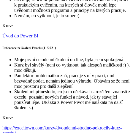
k praktickým cvičením, na kterých si člověk mohl lépe
uvědomit možnosti programu a principy na kterých pracuje.
Nemám, co vytknout, je to super :)
Kurz:
Úvod do Power BI
Reference ze školení Excelu (11/2021)
Moje první celodenní školení on line, byla jsem spokojená
Kurz byl skvělý (není co vytknout, tak alespoň maličkosti :) ),
moc děkuji.
Pan lektor problematiku zná, pracuje s ní v praxi, umí
bezvadně podat, nemám jedinou výhradu. Obávám se že není
moc prostoru pro další zlepšení.
Školení mi přineslo to, co jsem očekávala - rozšíření znalostí z
excelu, poznání nových funkcí a návod, jak ty stávající
používat lépe. Ukázka z Power Pivot mě nalákala na další
školení :-)
Kurz:
https://exceltown.com/kurzy/dvoudenni-stredne-pokrocily-kurz-