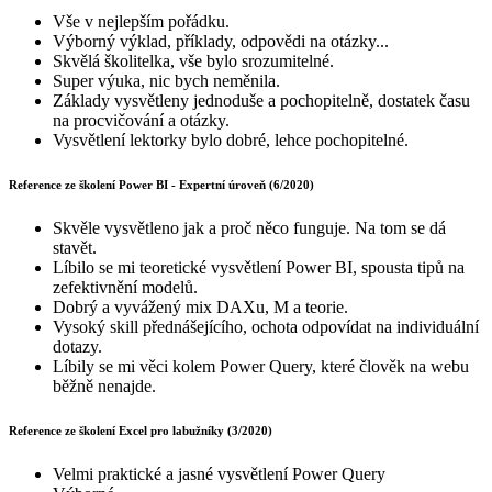
Vše v nejlepším pořádku.
Výborný výklad, příklady, odpovědi na otázky...
Skvělá školitelka, vše bylo srozumitelné.
Super výuka, nic bych neměnila.
Základy vysvětleny jednoduše a pochopitelně, dostatek času
na procvičování a otázky.
Vysvětlení lektorky bylo dobré, lehce pochopitelné.
Reference ze školení Power BI - Expertní úroveň (6/2020)
Skvěle vysvětleno jak a proč něco funguje. Na tom se dá
stavět.
Líbilo se mi teoretické vysvětlení Power BI, spousta tipů na
zefektivnění modelů.
Dobrý a vyvážený mix DAXu, M a teorie.
Vysoký skill přednášejícího, ochota odpovídat na individuální
dotazy.
Líbily se mi věci kolem Power Query, které člověk na webu
běžně nenajde.
Reference ze školení Excel pro labužníky (3/2020)
Velmi praktické a jasné vysvětlení Power Query