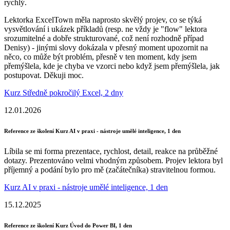
rychlý.
Lektorka ExcelTown měla naprosto skvělý projev, co se týká
vysvětlování i ukázek příkladů (resp. ne vždy je "flow" lektora
srozumitelné a dobře strukturované, což není rozhodně případ
Denisy) - jinými slovy dokázala v přesný moment upozornit na
něco, co může být problém, přesně v ten moment, kdy jsem
přemýšlela, kde je chyba ve vzorci nebo když jsem přemýšlela, jak
postupovat. Děkuji moc.
Kurz Středně pokročilý Excel, 2 dny
12.01.2026
Reference ze školení Kurz AI v praxi - nástroje umělé inteligence, 1 den
Líbila se mi forma prezentace, rychlost, detail, reakce na průběžné
dotazy. Prezentováno velmi vhodným způsobem. Projev lektora byl
příjemný a podání bylo pro mě (začátečníka) stravitelnou formou.
Kurz AI v praxi - nástroje umělé inteligence, 1 den
15.12.2025
Reference ze školení Kurz Úvod do Power BI, 1 den