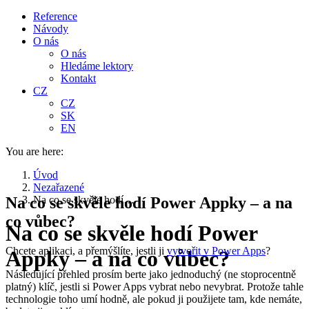
Reference
Návody
O nás
O nás
Hledáme lektory
Kontakt
CZ
CZ
SK
EN
You are here:
Úvod
Nezařazené
Na co se skvěle hodí Power Appky – a na
Na co se skvěle hodí…
co vůbec?
Na co se skvěle hodí Power
Chcete aplikaci, a přemýšlíte, jestli ji
vytvořit v Power Apps
?
Appky – a na co vůbec?
Následující přehled prosím berte jako jednoduchý (ne stoprocentně
platný) klíč, jestli si Power Apps vybrat nebo nevybrat. Protože tahle
technologie toho umí hodně, ale pokud ji použijete tam, kde nemáte,