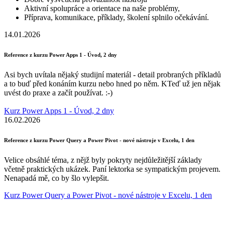
Aktivní spolupráce a orientace na naše problémy,
Příprava, komunikace, příklady, školení splnilo očekávání.
14.01.2026
Reference z kurzu Power Apps 1 - Úvod, 2 dny
Asi bych uvítala nějaký studijní materiál - detail probraných příkladů
a to buď před konáním kurzu nebo hned po něm. KTeď už jen nějak
uvést do praxe a začít používat. :-)
Kurz Power Apps 1 - Úvod, 2 dny
16.02.2026
Reference z kurzu Power Query a Power Pivot - nové nástroje v Excelu, 1 den
Velice obsáhlé téma, z nějž byly pokryty nejdůležitější základy
včetně praktických ukázek. Paní lektorka se sympatickým projevem.
Nenapadá mě, co by šlo vylepšit.
Kurz Power Query a Power Pivot - nové nástroje v Excelu, 1 den