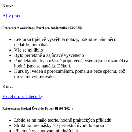
Kurz:
AI v praxi
Reference z workshopu Excel pro začátečníky (03/2025)
Lektorka trpělivě vysvětlila dotazy, pokud se nám něco
nedařilo, pomáhala.
Vše se mi líbilo
Bylo perfektně a zajímavé vysvetleno
Paní lektorka byla úžasně připravená, všemu jsme rozuměla a
hodně jsme se naučila. Děkuji.
Kurz byl veden s porozuměním, pomalu a beze spěchu, což
mi velmi vyhovovalo.
Kurz:
Excel pro začátečníky
Reference ze školení Úvod do Power BI (09/2024)
Líbilo se mi málo teorie, hodně praktických příkladů.
Struktura přednášky >> perfektní úvod do kurzu
Příjemné vystupování přednášející.