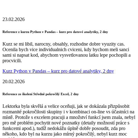
23.02.2026
Reference z kurzu Python v Pandas – kurz pro datové analytiky, 2 dny
Kurz se mi libil, narocny, obsahly, rozhodne dobre vyuzity cas.
Ocenila bych vice individualnich cviceni, kdy bychom meli sanci
sami si napsat kod, abychom vysvetlovanou latku lepe pochopili a
procvicili.
Kurz Python v Pandas – kurz pro datové analytiky, 2 dny
20.02.2026
Reference ze školení Středně pokročilý Excel, 2 dny
Lektorka byla skvělá a velice oceňuji, jak se dokázala přizpůsobit
rozmanité pokročilosti skupiny i v kombinaci on-line vs účastníci na
místě. Protože s excelem pracuji a množství funkcí jsem znala, nebyl
pro mě problém pochytit nové poznatky (detaily možností práce s
funkcemi apod.), tudíž nedokážu úplně dobře posoudit, zda pro
někoho, kdo byl na kurzu jako mírný pokročilý, nebyl kurz moc