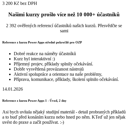
3 200 Kč
bez DPH
Našimi kurzy prošlo více než 10 000+ účastníků
2 392 ověřených referencí účastníků našich kurzů. Přesvědčte se
sami
Reference z kurzu Power Apps středně pokročilé pro OZP
Dobré reakce na náměty účastníků
Kurz byl interaktivní :)
Příjemný projev, příklady splnily očekávání.
Dobře vysvětlená provázanost nástrojů
Aktivní spolupráce a orientace na naše problémy,
Příprava, komunikace, příklady, školení splnilo očekávání.
14.01.2026
Reference z kurzu Power Apps 1 - Úvod, 2 dny
Asi bych uvítala nějaký studijní materiál - detail probraných příkladů
a to buď před konáním kurzu nebo hned po něm. KTeď už jen nějak
uvést do praxe a začít používat. :-)