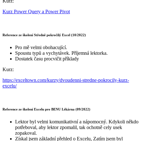
Kurz:
Kurz Power Query a Power Pivot
Reference ze školení Středně pokročilý Excel (10/2022)
Pro mě velmi obohacující.
Spoustu typů a vychytávek. Příjemná lektorka.
Dostatek času procvičit příklady
Kurz:
https://exceltown.com/kurzy/dvoudenni-stredne-pokrocily-kurz-
excelu/
Reference ze školení Excelu pro BENU Lékárna (09/2022)
Lektor byl velmi komunikativní a nápomocný. Kdykoli někdo
potřeboval, aby lektor zpomalil, tak ochotně cely usek
zopakoval.
Získal jsem základní přehled o Excelu, Zatím jsem byl