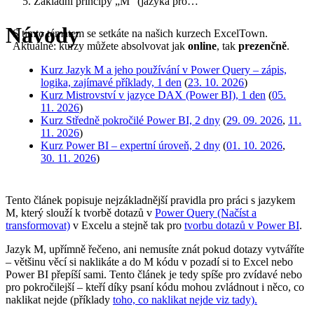
Základní principy „M“ (jazyka pro…
Návody
S tímto tématem se setkáte na našich kurzech ExcelTown.
Aktuálně: kurzy můžete absolvovat jak
online
, tak
prezenčně
.
Kurz Jazyk M a jeho používání v Power Query – zápis,
logika, zajímavé příklady, 1 den
(
23. 10. 2026
)
Kurz Mistrovství v jazyce DAX (Power BI), 1 den
(
05.
11. 2026
)
Kurz Středně pokročilé Power BI, 2 dny
(
29. 09. 2026
,
11.
11. 2026
)
Kurz Power BI – expertní úroveň, 2 dny
(
01. 10. 2026
,
30. 11. 2026
)
Tento článek popisuje nejzákladnější pravidla pro práci s jazykem
M, který slouží k tvorbě dotazů v
Power Query (Načíst a
transformovat)
v Excelu a stejně tak pro
tvorbu dotazů v Power BI
.
Jazyk M, upřímně řečeno, ani nemusíte znát pokud dotazy vytváříte
– většinu věcí si naklikáte a do M kódu v pozadí si to Excel nebo
Power BI přepíší sami. Tento článek je tedy spíše pro zvídavé nebo
pro pokročilejší – kteří díky psaní kódu mohou zvládnout i něco, co
naklikat nejde (příklady
toho, co naklikat nejde viz tady).