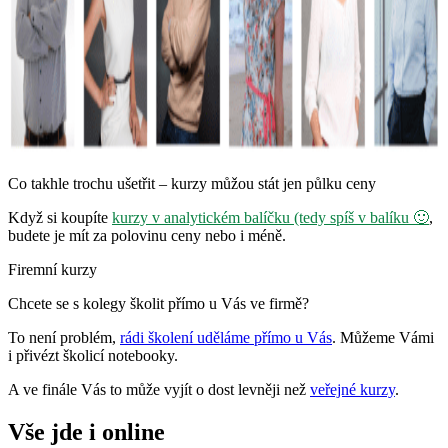
Co takhle trochu ušetřit – kurzy můžou stát jen půlku ceny
Když si koupíte
kurzy v analytickém balíčku (tedy spíš v balíku 🙂
,
budete je mít za polovinu ceny nebo i méně.
Firemní kurzy
Chcete se s kolegy školit přímo u Vás ve firmě?
To není problém,
rádi školení uděláme přímo u Vás
. Můžeme Vámi
i přivézt školicí notebooky.
A ve finále Vás to může vyjít o dost levněji než
veřejné kurzy
.
Vše jde i online