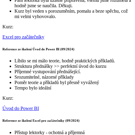
Paní lektorka byla úžasně připravená, všemu jsme rozuměla a
hodně jsme se naučila. Děkuji.
Kurz byl veden s porozuměním, pomalu a beze spěchu, což
mi velmi vyhovovalo.
Kurz:
Excel pro začátečníky
Reference ze školení Úvod do Power BI (09/2024)
Líbilo se mi málo teorie, hodně praktických příkladů.
Struktura přednášky >> perfektní úvod do kurzu
Příjemné vystupování přednášející.
Srozumitelné, názorné příklady
Poměr teorie a příkladů byl přesně vyvážený
Tempo bylo ideální
Kurz:
Úvod do Power BI
Reference ze školení Excel pro začátečníky (09/2024)
Přístup lektorky - ochotná a příjemná