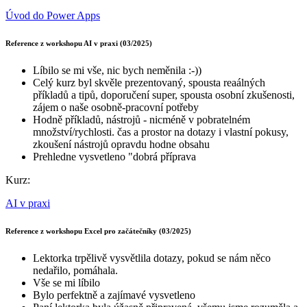
Úvod do Power Apps
Reference z workshopu AI v praxi (03/2025)
Líbilo se mi vše, nic bych neměnila :-))
Celý kurz byl skvěle prezentovaný, spousta reaálných
příkladů a tipů, doporučení super, spousta osobní zkušenosti,
zájem o naše osobně-pracovní potřeby
Hodně příkladů, nástrojů - nicméně v pobratelném
množství/rychlosti. čas a prostor na dotazy i vlastní pokusy,
zkoušení nástrojů opravdu hodne obsahu
Prehledne vysvetleno "dobrá příprava
Kurz:
AI v praxi
Reference z workshopu Excel pro začátečníky (03/2025)
Lektorka trpělivě vysvětlila dotazy, pokud se nám něco
nedařilo, pomáhala.
Vše se mi líbilo
Bylo perfektně a zajímavé vysvetleno