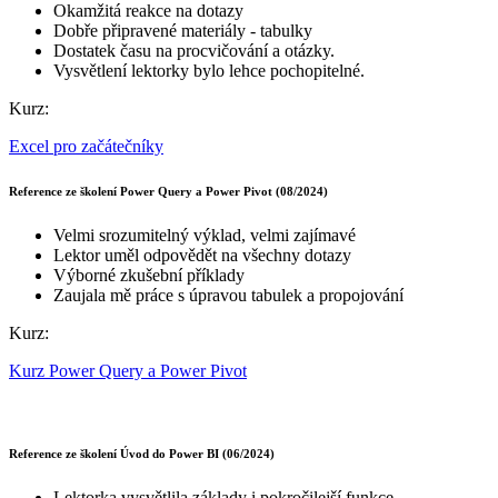
Okamžitá reakce na dotazy
Dobře připravené materiály - tabulky
Dostatek času na procvičování a otázky.
Vysvětlení lektorky bylo lehce pochopitelné.
Kurz:
Excel pro začátečníky
Reference ze školení Power Query a Power Pivot (08/2024)
Velmi srozumitelný výklad, velmi zajímavé
Lektor uměl odpovědět na všechny dotazy
Výborné zkušební příklady
Zaujala mě práce s úpravou tabulek a propojování
Kurz:
Kurz Power Query a Power Pivot
Reference ze školení Úvod do Power BI (06/2024)
Lektorka vysvětlila základy i pokročilejší funkce