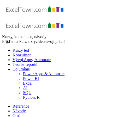
Skip
to
content
Kurzy, konzultace, návody
Přijďte na kurz a zrychlete svoji práci!
Kurzy teď
Konzultace
Vývoj Apps, Automate
Tvorba reportů
Co umíme
Power Apps & Automate
Power BI
Excel
AI
SQL
Python, R
Reference
Návody
O nás