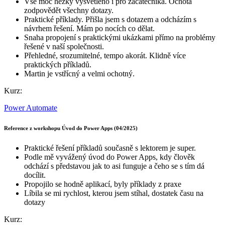
Vše moc hezky vysvětleno i pro začátečníka. Ochota
zodpovědět všechny dotazy.
Praktické příklady. Přišla jsem s dotazem a odcházím s
návrhem řešení. Mám po nocích co dělat.
Snaha propojení s praktickými ukázkami přímo na problémy
řešené v naší společnosti.
Přehledné, srozumitelné, tempo akorát. Klidně více
praktických příkladů.
Martin je vstřícný a velmi ochotný.
Kurz:
Power Automate
Reference z workshopu Úvod do Power Apps (04/2025)
Praktické řešení příkladů současně s lektorem je super.
Podle mě vyvážený úvod do Power Apps, kdy člověk
odchází s představou jak to asi funguje a čeho se s tím dá
docílit.
Propojilo se hodně aplikací, byly příklady z praxe
Líbila se mi rychlost, kterou jsem stíhal, dostatek času na
dotazy
Kurz: