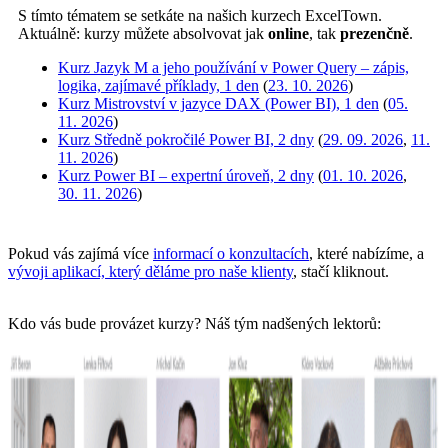
S tímto tématem se setkáte na našich kurzech ExcelTown.
Aktuálně: kurzy můžete absolvovat jak
online
, tak
prezenčně
.
Kurz Jazyk M a jeho používání v Power Query – zápis,
logika, zajímavé příklady, 1 den
(
23. 10. 2026
)
Kurz Mistrovství v jazyce DAX (Power BI), 1 den
(
05.
11. 2026
)
Kurz Středně pokročilé Power BI, 2 dny
(
29. 09. 2026
,
11.
11. 2026
)
Kurz Power BI – expertní úroveň, 2 dny
(
01. 10. 2026
,
30. 11. 2026
)
Pokud vás zajímá více
informací o konzultacích
, které nabízíme, a
vývoji aplikací, který děláme pro naše klienty
, stačí kliknout.
Kdo vás bude provázet kurzy? Náš tým nadšených lektorů: