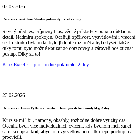
02.03.2026
Reference ze školení Středně pokročilý Excel - 2 dny
Skvělý přednes, příjmený hlas, věcné příklady v praxi a důklad na
detail. Nadmíru spokojen. Oceňuji trpělivost, vysvětlování i vracení
se. Lektorka byla milá, bylo jí dobře rozumět a byla slyšet, takže i
díky tomu bylo možné koukat do obrazovky a zároveň poslouchat
postup. Díky za to!
Kurz Excel 2 – pro středně pokročilé, 2 dny
23.02.2026
Reference z kurzu Python v Pandas – kurz pro datové analytiky, 2 dny
Kurz se mi libil, narocny, obsahly, rozhodne dobre vyuzity cas.
Ocenila bych vice individualnich cviceni, kdy bychom meli sanci
sami si napsat kod, abychom vysvetlovanou latku lepe pochopili a
procvicili.