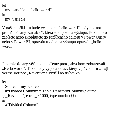
let
my_variable = „hello world“
in
my_variable
V našem příkladu bude výstupem „hello world“, tedy hodnota
proměnné „my_variable“, která se objeví na výstupu. Pokud toto
zapíšete nebo zkopírujete do rozšířeného editoru v Power Query
nebo v Power BI, opravdu uvidíte na výstupu opravdu „hello
wordl“.
Jenomže dotazy většinou nepíšeme proto, abychom zobrazovali
„Hello world“. Takto tedy vypadá dotaz, který v původním zdroji
vezme sloupec „Revenue“ a vydělí ho tisícovkou.
let
Source = my_source,
#“Divided Column“ = Table.TransformColumns(Source,
{{„Revenue“, each _ / 1000, type number}})
in
#“Divided Column“