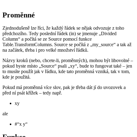
Proměnné
Zjednodušeně lze říci, že každý řádek se nějak odvozuje z toho
předchozího. Tedy poslední řádek (in) se jmenuje „Divided
Column“ a počítá se ze Source pomocí funkce
Table.TransformColumns. Source se počítá z „my_source“ a tak až
na začátek, třeba i pro velké množství řádků.
Názvy kroků (nebo, chcete-li, proměnných), mohou být libovolné –
pokud byste místo „Source“ psali „xy“, bude to fungovat také – jen
to musíte použít jak v řádku, kde tato proměnná vzniká, tak v tom,
kde je použitá.
Pokud má proměnná více slov, pak je třeba dát jí do uvozovek a
před ní psát křížek – tedy např.
xy
ale
#“x y“