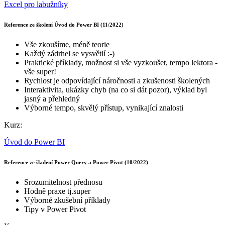
Excel pro labužníky
Reference ze školení Úvod do Power BI (11/2022)
Vše zkoušíme, méně teorie
Každý zádrhel se vysvětlí :-)
Praktické příklady, možnost si vše vyzkoušet, tempo lektora -
vše super!
Rychlost je odpovídající náročnosti a zkušenosti školených
Interaktivita, ukázky chyb (na co si dát pozor), výklad byl
jasný a přehledný
Výborné tempo, skvělý přístup, vynikající znalosti
Kurz:
Úvod do Power BI
Reference ze školení Power Query a Power Pivot (10/2022)
Srozumitelnost přednosu
Hodně praxe tj.super
Výborné zkušební příklady
Tipy v Power Pivot