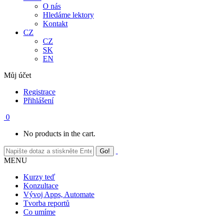
O nás
Hledáme lektory
Kontakt
CZ
CZ
SK
EN
Můj účet
Registrace
Přihlášení
0
No products in the cart.
MENU
Kurzy teď
Konzultace
Vývoj Apps, Automate
Tvorba reportů
Co umíme