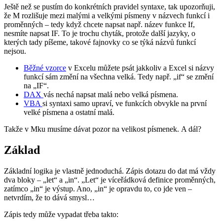
Ještě než se pustím do konkrétních pravidel syntaxe, tak upozorňuji,
že M rozlišuje mezi malými a velkými písmeny v názvech funkcí i
proměnných – tedy když chcete napsat např. název funkce If,
nesmíte napsat IF. To je trochu chyták, protože další jazyky, o
kterých tady píšeme, takové fajnovky co se týká názvů funkcí
nejsou.
Běžné vzorce
v Excelu můžete psát jakkoliv a Excel si názvy
funkcí sám změní na všechna velká. Tedy např. „if“ se změní
na „IF“.
DAX
vás nechá napsat malá nebo velká písmena.
VBA
si syntaxi samo upraví, ve funkcích obvykle na první
velké písmena a ostatní malá.
Takže v Mku musíme dávat pozor na velikost písmenek. A dál?
Základ
Základní logika je vlastně jednoduchá. Zápis dotazu do dat má vždy
dva bloky – „let“ a „in“. „Let“ je víceřádková definice proměnných,
zatímco „in“ je výstup. Ano, „in“ je opravdu to, co jde ven –
netvrdím, že to dává smysl…
Zápis tedy může vypadat třeba takto: