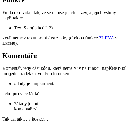
Funkce
Funkce se volají tak, že se napíše jejich název, a jejich vstupy –
např. takto:
Text.Start(„abcd“, 2)
vytáhneme z textu první dva znaky (obdoba funkce
ZLEVA
v
Excelu).
Komentáře
Komentář, tedy část kódu, která nemá vliv na funkci, napíšete buď
pro jeden řádek s dvojitým lomítkem:
// tady je můj komentář
nebo pro více řádků
*/ tady je můj
komentář */
Tak asi tak… v kostce…