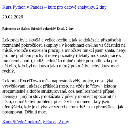
Kurz Python v Pandas – kurz pro datové analytiky, 2 dny
20.02.2026
Reference ze školení Středně pokročilý Excel, 2 dny
Lektorka byla skvělá a velice oceňuji, jak se dokázala přizpůsobit
rozmanité pokročilosti skupiny i v kombinaci on-line vs účastníci na
místě. Protože s excelem pracuji a množství funkcí jsem znala, nebyl
pro mě problém pochytit nové poznatky (detaily možností práce s
funkcemi apod.), tudíž nedokážu úplně dobře posoudit, zda pro
někoho, kdo byl na kurzu jako mírný pokročilý, nebyl kurz moc
rychlý.
Lektorka ExcelTown měla naprosto skvělý projev, co se týká
vysvětlování i ukázek příkladů (resp. ne vždy je "flow" lektora
srozumitelné a dobře strukturované, což není rozhodně případ
Denisy) - jinými slovy dokázala v přesný moment upozornit na
něco, co může být problém, přesně v ten moment, kdy jsem
přemýšlela, kde je chyba ve vzorci nebo když jsem přemýšlela, jak
postupovat. Děkuji moc.
Kurz Středně pokročilý Excel, 2 dny