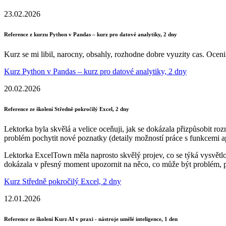
23.02.2026
Reference z kurzu Python v Pandas – kurz pro datové analytiky, 2 dny
Kurz se mi libil, narocny, obsahly, rozhodne dobre vyuzity cas. Oceni
Kurz Python v Pandas – kurz pro datové analytiky, 2 dny
20.02.2026
Reference ze školení Středně pokročilý Excel, 2 dny
Lektorka byla skvělá a velice oceňuji, jak se dokázala přizpůsobit ro
problém pochytit nové poznatky (detaily možností práce s funkcemi a
Lektorka ExcelTown měla naprosto skvělý projev, co se týká vysvětlov
dokázala v přesný moment upozornit na něco, co může být problém, p
Kurz Středně pokročilý Excel, 2 dny
12.01.2026
Reference ze školení Kurz AI v praxi - nástroje umělé inteligence, 1 den