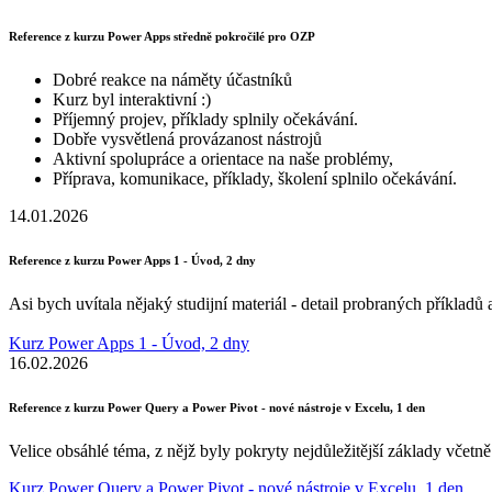
Reference z kurzu Power Apps středně pokročilé pro OZP
Dobré reakce na náměty účastníků
Kurz byl interaktivní :)
Příjemný projev, příklady splnily očekávání.
Dobře vysvětlená provázanost nástrojů
Aktivní spolupráce a orientace na naše problémy,
Příprava, komunikace, příklady, školení splnilo očekávání.
14.01.2026
Reference z kurzu Power Apps 1 - Úvod, 2 dny
Asi bych uvítala nějaký studijní materiál - detail probraných příklad
Kurz Power Apps 1 - Úvod, 2 dny
16.02.2026
Reference z kurzu Power Query a Power Pivot - nové nástroje v Excelu, 1 den
Velice obsáhlé téma, z nějž byly pokryty nejdůležitější základy včet
Kurz Power Query a Power Pivot - nové nástroje v Excelu, 1 den