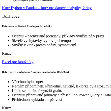
Kurz Python v Pandas – kurz pro datové analytiky, 2 dny
16.11.2022
Reference ze školení Excelu pro labužníky
Oceňuji - nachystané podklady, příklady využitelné v praxi
Skvělé vychytávky, vyhovující tempo
Skvělý lektor - profesionální, sympatický
Kurz:
Excel pro labužníky
Reference z workshopu Kontingenční tabulky (05/2025)
Všechno bylo super
Nemám připomínek. Přehledné, naučné, lektorka byla srozumitel
Líbilo se mi různé využití grafů.
Oceňuju připravené příklady a přesah i do Power Query a Datov
Přehlednost výkladu a trpělivost
Kurz: