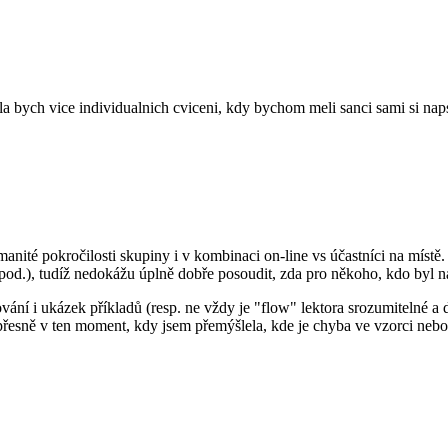
la bych vice individualnich cviceni, kdy bychom meli sanci sami si nap
zmanité pokročilosti skupiny i v kombinaci on-line vs účastníci na místě
pod.), tudíž nedokážu úplně dobře posoudit, zda pro někoho, kdo byl n
ání i ukázek příkladů (resp. ne vždy je "flow" lektora srozumitelné a 
řesně v ten moment, kdy jsem přemýšlela, kde je chyba ve vzorci nebo