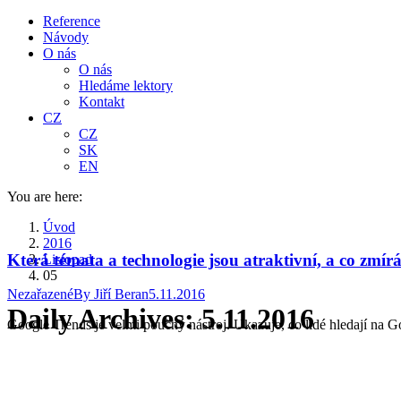
Reference
Návody
O nás
O nás
Hledáme lektory
Kontakt
CZ
CZ
SK
EN
You are here:
Úvod
2016
Která témata a technologie jsou atraktivní, a co zmír
Listopad
05
Nezařazené
By
Jiří Beran
5.11.2016
Daily Archives:
5.11.2016
Google Trends je velmi poučný nástroj. Ukazuje, co lidé hledají na G