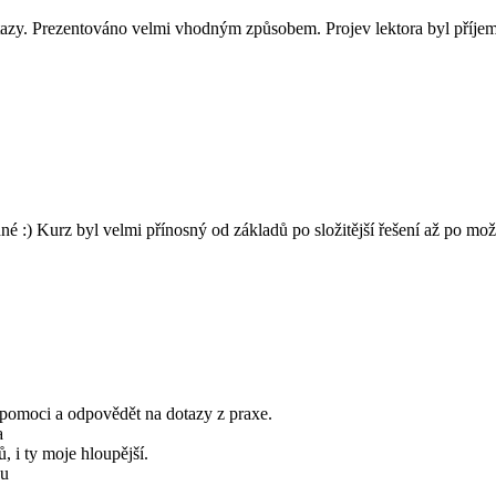
dotazy. Prezentováno velmi vhodným způsobem. Projev lektora byl příje
dné :) Kurz byl velmi přínosný od základů po složitější řešení až po mo
e pomoci a odpovědět na dotazy z praxe.
a
, i ty moje hloupější.
pu