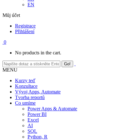
EN
Můj účet
Registrace
Přihlášení
0
No products in the cart.
MENU
Kurzy teď
Konzultace
Vývoj Apps, Automate
Tvorba reportů
Co umíme
Power Apps & Automate
Power BI
Excel
AI
SQL
Python, R