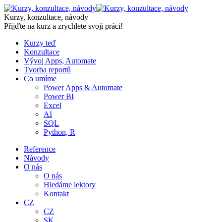
Skip
to
Kurzy, konzultace, návody
content
Přijďte na kurz a zrychlete svoji práci!
Kurzy teď
Konzultace
Vývoj Apps, Automate
Tvorba reportů
Co umíme
Power Apps & Automate
Power BI
Excel
AI
SQL
Python, R
Reference
Návody
O nás
O nás
Hledáme lektory
Kontakt
CZ
CZ
SK