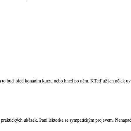
ů a to buď před konáním kurzu nebo hned po něm. KTeď už jen nějak uvés
ně praktických ukázek. Paní lektorka se sympatickým projevem. Nenapadá