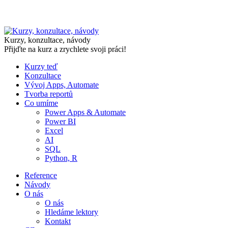
Skip
to
Kurzy, konzultace, návody
content
Přijďte na kurz a zrychlete svoji práci!
Kurzy teď
Konzultace
Vývoj Apps, Automate
Tvorba reportů
Co umíme
Power Apps & Automate
Power BI
Excel
AI
SQL
Python, R
Reference
Návody
O nás
O nás
Hledáme lektory
Kontakt
CZ
CZ
SK