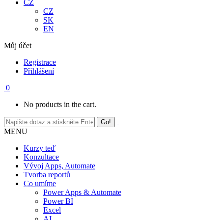
EN
Můj účet
Registrace
Přihlášení
0
No products in the cart.
MENU
Kurzy teď
Konzultace
Vývoj Apps, Automate
Tvorba reportů
Co umíme
Power Apps & Automate
Power BI
Excel
AI
SQL
Python, R