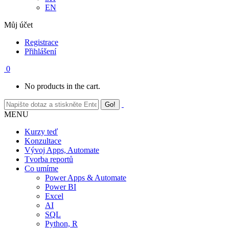
EN
Můj účet
Registrace
Přihlášení
0
No products in the cart.
MENU
Kurzy teď
Konzultace
Vývoj Apps, Automate
Tvorba reportů
Co umíme
Power Apps & Automate
Power BI
Excel
AI
SQL
Python, R