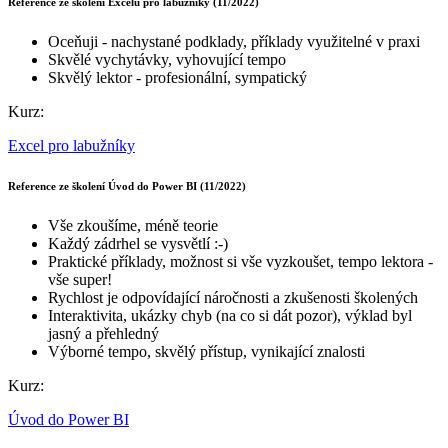
Reference ze školení Excelu pro labužníky (11/2022)
Oceňuji - nachystané podklady, příklady využitelné v praxi
Skvělé vychytávky, vyhovující tempo
Skvělý lektor - profesionální, sympatický
Kurz:
Excel pro labužníky
Reference ze školení Úvod do Power BI (11/2022)
Vše zkoušíme, méně teorie
Každý zádrhel se vysvětlí :-)
Praktické příklady, možnost si vše vyzkoušet, tempo lektora -
vše super!
Rychlost je odpovídající náročnosti a zkušenosti školených
Interaktivita, ukázky chyb (na co si dát pozor), výklad byl
jasný a přehledný
Výborné tempo, skvělý přístup, vynikající znalosti
Kurz:
Úvod do Power BI