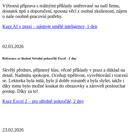
Výborná příprava s reálnými příklady směrované na naší firmu,
dostatek tipů a doporučení, spousta věcí z osobní zkušenosti, zájem
o naše osobně-pracovní potřeby.
Kurz AI v praxi – nástroje umělé inteligence, 1 den
02.03.2026
Reference ze školení Středně pokročilý Excel - 2 dny
Skvělý přednes, příjmený hlas, věcné příklady v praxi a důklad na
detail. Nadmíru spokojen. Oceňuji trpělivost, vysvětlování i vracení
se. Lektorka byla milá, bylo jí dobře rozumět a byla slyšet, takže i
díky tomu bylo možné koukat do obrazovky a zároveň poslouchat
postup. Díky za to!
Kurz Excel 2 – pro středně pokročilé, 2 dny
23.02.2026