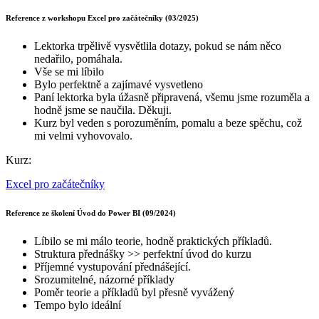
Reference z workshopu Excel pro začátečníky (03/2025)
Lektorka trpělivě vysvětlila dotazy, pokud se nám něco
nedařilo, pomáhala.
Vše se mi líbilo
Bylo perfektně a zajímavé vysvetleno
Paní lektorka byla úžasně připravená, všemu jsme rozuměla a
hodně jsme se naučila. Děkuji.
Kurz byl veden s porozuměním, pomalu a beze spěchu, což
mi velmi vyhovovalo.
Kurz:
Excel pro začátečníky
Reference ze školení Úvod do Power BI (09/2024)
Líbilo se mi málo teorie, hodně praktických příkladů.
Struktura přednášky >> perfektní úvod do kurzu
Příjemné vystupování přednášející.
Srozumitelné, názorné příklady
Poměr teorie a příkladů byl přesně vyvážený
Tempo bylo ideální