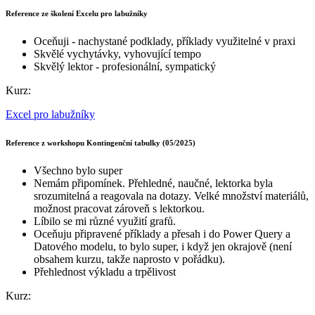
Reference ze školení Excelu pro labužníky
Oceňuji - nachystané podklady, příklady využitelné v praxi
Skvělé vychytávky, vyhovující tempo
Skvělý lektor - profesionální, sympatický
Kurz:
Excel pro labužníky
Reference z workshopu Kontingenční tabulky (05/2025)
Všechno bylo super
Nemám připomínek. Přehledné, naučné, lektorka byla
srozumitelná a reagovala na dotazy. Velké množství materiálů,
možnost pracovat zároveň s lektorkou.
Líbilo se mi různé využití grafů.
Oceňuju připravené příklady a přesah i do Power Query a
Datového modelu, to bylo super, i když jen okrajově (není
obsahem kurzu, takže naprosto v pořádku).
Přehlednost výkladu a trpělivost
Kurz: