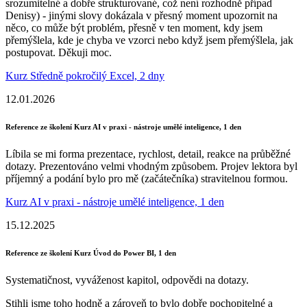
srozumitelné a dobře strukturované, což není rozhodně případ
Denisy) - jinými slovy dokázala v přesný moment upozornit na
něco, co může být problém, přesně v ten moment, kdy jsem
přemýšlela, kde je chyba ve vzorci nebo když jsem přemýšlela, jak
postupovat. Děkuji moc.
Kurz Středně pokročilý Excel, 2 dny
12.01.2026
Reference ze školení Kurz AI v praxi - nástroje umělé inteligence, 1 den
Líbila se mi forma prezentace, rychlost, detail, reakce na průběžné
dotazy. Prezentováno velmi vhodným způsobem. Projev lektora byl
příjemný a podání bylo pro mě (začátečníka) stravitelnou formou.
Kurz AI v praxi - nástroje umělé inteligence, 1 den
15.12.2025
Reference ze školení Kurz Úvod do Power BI, 1 den
Systematičnost, vyváženost kapitol, odpovědi na dotazy.
Stihli jsme toho hodně a zároveň to bylo dobře pochopitelné a