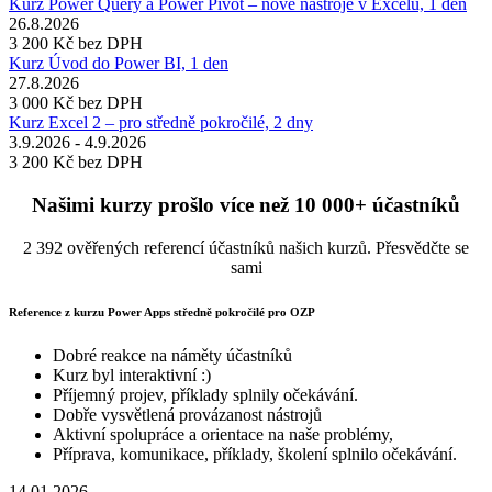
Kurz Power Query a Power Pivot – nové nástroje v Excelu, 1 den
26.8.2026
3 200 Kč
bez DPH
Kurz Úvod do Power BI, 1 den
27.8.2026
3 000 Kč
bez DPH
Kurz Excel 2 – pro středně pokročilé, 2 dny
3.9.2026 - 4.9.2026
3 200 Kč
bez DPH
Našimi kurzy prošlo více než 10 000+ účastníků
2 392 ověřených referencí účastníků našich kurzů. Přesvědčte se
sami
Reference z kurzu Power Apps středně pokročilé pro OZP
Dobré reakce na náměty účastníků
Kurz byl interaktivní :)
Příjemný projev, příklady splnily očekávání.
Dobře vysvětlená provázanost nástrojů
Aktivní spolupráce a orientace na naše problémy,
Příprava, komunikace, příklady, školení splnilo očekávání.
14.01.2026