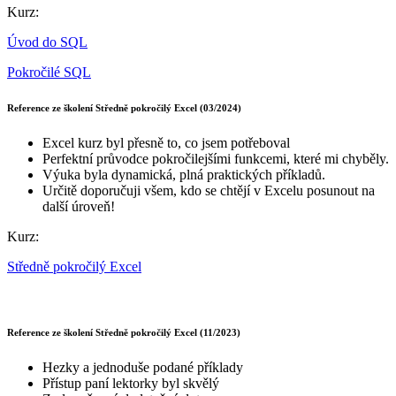
Kurz:
Úvod do SQL
Pokročilé SQL
Reference ze školení Středně pokročilý Excel (03/2024)
Excel kurz byl přesně to, co jsem potřeboval
Perfektní průvodce pokročilejšími funkcemi, které mi chyběly.
Výuka byla dynamická, plná praktických příkladů.
Určitě doporučuji všem, kdo se chtějí v Excelu posunout na
další úroveň!
Kurz:
Středně pokročilý Excel
Reference ze školení Středně pokročilý Excel (11/2023)
Hezky a jednoduše podané příklady
Přístup paní lektorky byl skvělý