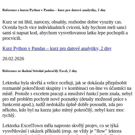
Reference z kurzu Python v Pandas – kurz pro datové analytiky, 2 dny
Kurz se mi libil, narocny, obsahly, rozhodne dobre vyuzity cas.
Ocenila bych vice individualnich cviceni, kdy bychom meli sanci
sami si napsat kod, abychom vysvetlovanou latku lepe pochopili a
procvicili.
Kurz Python v Pandas – kurz pro datové analytiky, 2 dny
20.02.2026
Reference ze školení Středně pokročilý Excel, 2 dny
Lektorka byla skvělá a velice oceňuji, jak se dokázala přizpůsobit
rozmanité pokročilosti skupiny i v kombinaci on-line vs účastníci na
místě. Protože s excelem pracuji a množství funkcí jsem znala, nebyl
pro mě problém pochytit nové poznatky (detaily možností práce s
funkcemi apod.), tudíž nedokážu úplně dobře posoudit, zda pro
někoho, kdo byl na kurzu jako mírný pokročilý, nebyl kurz moc
rychlý.
Lektorka ExcelTown měla naprosto skvělý projev, co se týká
vysvětlování i ukázek příkladů (resp. ne vždy je "flow" lektora