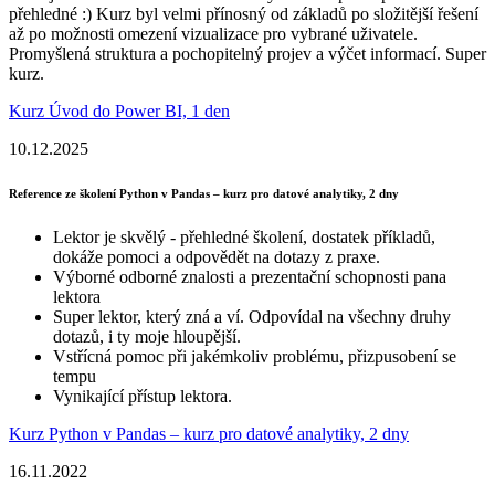
přehledné :) Kurz byl velmi přínosný od základů po složitější řešení
až po možnosti omezení vizualizace pro vybrané uživatele.
Promyšlená struktura a pochopitelný projev a výčet informací. Super
kurz.
Kurz Úvod do Power BI, 1 den
10.12.2025
Reference ze školení Python v Pandas – kurz pro datové analytiky, 2 dny
Lektor je skvělý - přehledné školení, dostatek příkladů,
dokáže pomoci a odpovědět na dotazy z praxe.
Výborné odborné znalosti a prezentační schopnosti pana
lektora
Super lektor, který zná a ví. Odpovídal na všechny druhy
dotazů, i ty moje hloupější.
Vstřícná pomoc při jakémkoliv problému, přizpusobení se
tempu
Vynikající přístup lektora.
Kurz Python v Pandas – kurz pro datové analytiky, 2 dny
16.11.2022