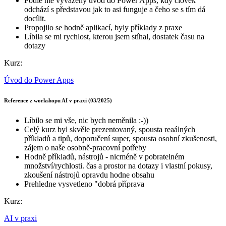
Podle mě vyvážený úvod do Power Apps, kdy člověk
odchází s představou jak to asi funguje a čeho se s tím dá
docílit.
Propojilo se hodně aplikací, byly příklady z praxe
Líbila se mi rychlost, kterou jsem stíhal, dostatek času na
dotazy
Kurz:
Úvod do Power Apps
Reference z workshopu AI v praxi (03/2025)
Líbilo se mi vše, nic bych neměnila :-))
Celý kurz byl skvěle prezentovaný, spousta reaálných
příkladů a tipů, doporučení super, spousta osobní zkušenosti,
zájem o naše osobně-pracovní potřeby
Hodně příkladů, nástrojů - nicméně v pobratelném
množství/rychlosti. čas a prostor na dotazy i vlastní pokusy,
zkoušení nástrojů opravdu hodne obsahu
Prehledne vysvetleno "dobrá příprava
Kurz:
AI v praxi