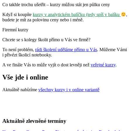
Co takhle trochu ušetřit – kurzy můžou stát jen půlku ceny
Když si koupíte
kurzy v analytickém balíčku (tedy spíš v balíku
,
budete je mít za polovinu ceny nebo i méně.
Firemní kurzy
Chcete se s kolegy školit přímo u Vás ve firmě?
To není problém,
rádi školení uděláme přímo u Vás
. Můžeme Vámi
i přivézt školicí notebooky.
A ve finále Vás to může vyjít o dost levněji než
veřejné kurzy
.
Vše jde i online
Aktuálně nabízíme
všechny kurzy i v online variantě
Aktuálně zlevněné termíny