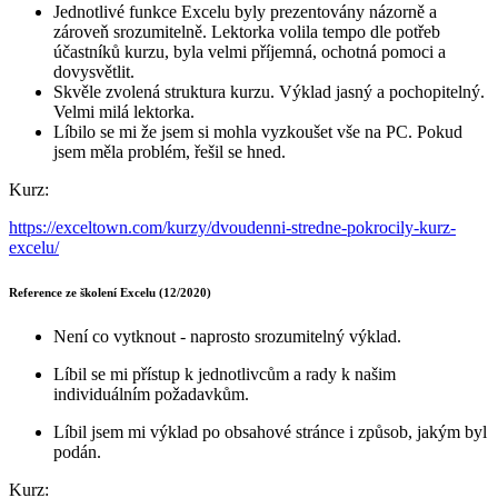
Jednotlivé funkce Excelu byly prezentovány názorně a
zároveň srozumitelně. Lektorka volila tempo dle potřeb
účastníků kurzu, byla velmi příjemná, ochotná pomoci a
dovysvětlit.
Skvěle zvolená struktura kurzu. Výklad jasný a pochopitelný.
Velmi milá lektorka.
Líbilo se mi že jsem si mohla vyzkoušet vše na PC. Pokud
jsem měla problém, řešil se hned.
Kurz:
https://exceltown.com/kurzy/dvoudenni-stredne-pokrocily-kurz-
excelu/
Reference ze školení Excelu (12/2020)
Není co vytknout - naprosto srozumitelný výklad.
Líbil se mi přístup k jednotlivcům a rady k našim
individuálním požadavkům.
Líbil jsem mi výklad po obsahové stránce i způsob, jakým byl
podán.
Kurz: