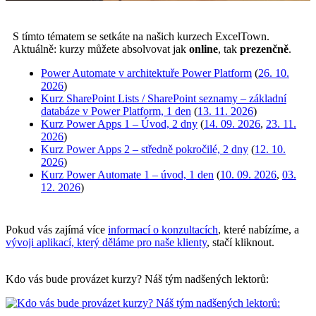
S tímto tématem se setkáte na našich kurzech ExcelTown.
Aktuálně: kurzy můžete absolvovat jak
online
, tak
prezenčně
.
Power Automate v architektuře Power Platform
(
26. 10.
2026
)
Kurz SharePoint Lists / SharePoint seznamy – základní
databáze v Power Platform, 1 den
(
13. 11. 2026
)
Kurz Power Apps 1 – Úvod, 2 dny
(
14. 09. 2026
,
23. 11.
2026
)
Kurz Power Apps 2 – středně pokročilé, 2 dny
(
12. 10.
2026
)
Kurz Power Automate 1 – úvod, 1 den
(
10. 09. 2026
,
03.
12. 2026
)
Pokud vás zajímá více
informací o konzultacích
, které nabízíme, a
vývoji aplikací, který děláme pro naše klienty
, stačí kliknout.
Kdo vás bude provázet kurzy? Náš tým nadšených lektorů: