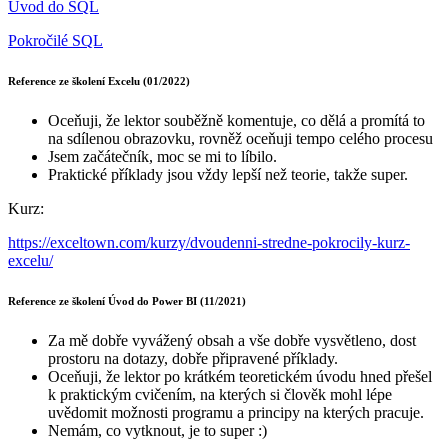
Úvod do SQL
Pokročilé SQL
Reference ze školení Excelu (01/2022)
Oceňuji, že lektor souběžně komentuje, co dělá a promítá to
na sdílenou obrazovku, rovněž oceňuji tempo celého procesu
Jsem začátečník, moc se mi to líbilo.
Praktické příklady jsou vždy lepší než teorie, takže super.
Kurz:
https://exceltown.com/kurzy/dvoudenni-stredne-pokrocily-kurz-
excelu/
Reference ze školení Úvod do Power BI (11/2021)
Za mě dobře vyvážený obsah a vše dobře vysvětleno, dost
prostoru na dotazy, dobře připravené příklady.
Oceňuji, že lektor po krátkém teoretickém úvodu hned přešel
k praktickým cvičením, na kterých si člověk mohl lépe
uvědomit možnosti programu a principy na kterých pracuje.
Nemám, co vytknout, je to super :)