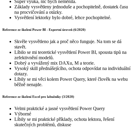
Super výuka, nic bych neměnila.
Základy vysvětleny jednoduše a pochopitelně, dostatek času
na procvičování a otázky.
Vysvětlení lektorky bylo dobré, lehce pochopitelné.
Reference ze školení Power BI - Expertní úroveň (6/2020)
Skvěle vysvětleno jak a proč něco funguje. Na tom se dá
stavět.
Líbilo se mi teoretické vysvětlení Power BI, spousta tipů na
zefektivnění modelů.
Dobrý a vyvážený mix DAXu, M a teorie.
Vysoký skill přednášejícího, ochota odpovídat na individuální
dotazy.
Líbily se mi věci kolem Power Query, které člověk na webu
běžně nenajde.
Reference ze školení Excel pro labužníky (3/2020)
Velmi praktické a jasné vysvětlení Power Query
Výborné
Líbily se mi praktické příklady, ochota lektora, řešení
skutečných problémů, diskuse