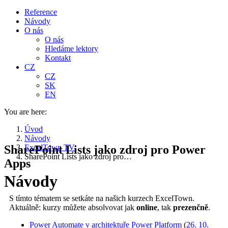
Reference
Návody
O nás
O nás
Hledáme lektory
Kontakt
CZ
CZ
SK
EN
You are here:
Úvod
Návody
SharePoint Lists jako zdroj pro Power
ExcelTown TV
SharePoint Lists jako zdroj pro…
Apps
Návody
S tímto tématem se setkáte na našich kurzech ExcelTown.
Aktuálně: kurzy můžete absolvovat jak
online
, tak
prezenčně
.
Power Automate v architektuře Power Platform
(
26. 10.