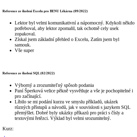
Reference ze školení Excelu pro BENU Lékárna (09/2022)
Lektor byl velmi komunikativní a nápomocný. Kdykoli někdo
potřeboval, aby lektor zpomalil, tak ochotně cely usek
zopakoval.
Získal jsem základní přehled o Excelu, Zatím jsem byl
samouk.
Vše super
Reference ze školení SQL (02/2022)
Výborný a zrozumiteľný spôsob podania
Paní Šperková velice pěkně vysvětluje a vše je pochopitelné i
pro začínající.
Líbilo se mi podání kurzu ve smyslu příkladů, ukázek
různých přístupů a návodů, jak v souvislosti s jazykem SQL
přemýšlet. Dobré byly ukázky příkazů pro práci s čísly a
textovými řetězci. Výklad byl velmi srozumitelný.
Kurz: