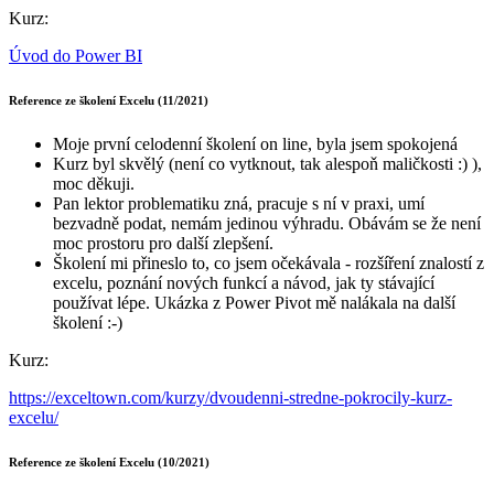
Kurz:
Úvod do Power BI
Reference ze školení Excelu (11/2021)
Moje první celodenní školení on line, byla jsem spokojená
Kurz byl skvělý (není co vytknout, tak alespoň maličkosti :) ),
moc děkuji.
Pan lektor problematiku zná, pracuje s ní v praxi, umí
bezvadně podat, nemám jedinou výhradu. Obávám se že není
moc prostoru pro další zlepšení.
Školení mi přineslo to, co jsem očekávala - rozšíření znalostí z
excelu, poznání nových funkcí a návod, jak ty stávající
používat lépe. Ukázka z Power Pivot mě nalákala na další
školení :-)
Kurz:
https://exceltown.com/kurzy/dvoudenni-stredne-pokrocily-kurz-
excelu/
Reference ze školení Excelu (10/2021)