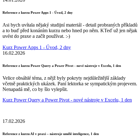
Reference z kurzu Power Apps 1 - Úvod, 2 dny
Asi bych uvítala nějaký studijní materiál - detail probraných příkladů
a to buď před konáním kurzu nebo hned po něm. KTeď už jen nějak
uvést do praxe a začít používat. :-)
Kurz Power Apps 1 - Úvod, 2 dny
16.02.2026
Reference z kurzu Power Query a Power Pivot - nové nástroje v Excelu, 1 den
Velice obsáhlé téma, z nějž byly pokryty nejdůležitější základy
včetně praktických ukázek. Paní lektorka se sympatickým projevem.
Nenapadá mě, co by šlo vylepšit.
Kurz Power Query a Power Pivot - nové nástroje v Excelu, 1 den
17.02.2026
Reference z kurzu AI v praxi – nástroje umělé inteligence, 1 den