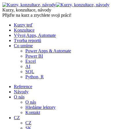
Skip
to
Kurzy, konzultace, návody
content
Přijďte na kurz a zrychlete svoji práci!
Kurzy teď
Konzultace
Vývoj Apps, Automate
Tvorba reportů
Co umíme
Power Apps & Automate
Power BI
Excel
AI
SQL
Python, R
Reference
Návody
O nás
O nás
Hledáme lektory
Kontakt
CZ
CZ
SK