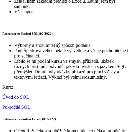
Získal jsem základní přehled o Excelu, Zatím jsem byl
samouk.
Vše super
Reference ze školení SQL (02/2022)
Výborný a zrozumiteľný spôsob podania
Paní Šperková velice pěkně vysvětluje a vše je pochopitelné i
pro začínající.
Líbilo se mi podání kurzu ve smyslu příkladů, ukázek
různých přístupů a návodů, jak v souvislosti s jazykem SQL
přemýšlet. Dobré byly ukázky příkazů pro práci s čísly a
textovými řetězci. Výklad byl velmi srozumitelný.
Kurz:
Úvod do SQL
Pokročilé SQL
Reference ze školení Excelu (01/2022)
Oceňuji, že lektor souběžně komentuje, co dělá a promítá to