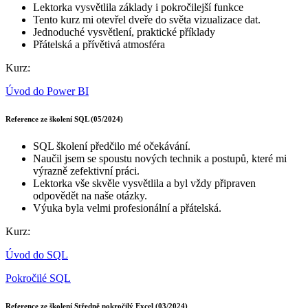
Lektorka vysvětlila základy i pokročilejší funkce
Tento kurz mi otevřel dveře do světa vizualizace dat.
Jednoduché vysvětlení, praktické příklady
Přátelská a přívětivá atmosféra
Kurz:
Úvod do Power BI
Reference ze školení SQL (05/2024)
SQL školení předčilo mé očekávání.
Naučil jsem se spoustu nových technik a postupů, které mi
výrazně zefektivní práci.
Lektorka vše skvěle vysvětlila a byl vždy připraven
odpovědět na naše otázky.
Výuka byla velmi profesionální a přátelská.
Kurz:
Úvod do SQL
Pokročilé SQL
Reference ze školení Středně pokročilý Excel (03/2024)