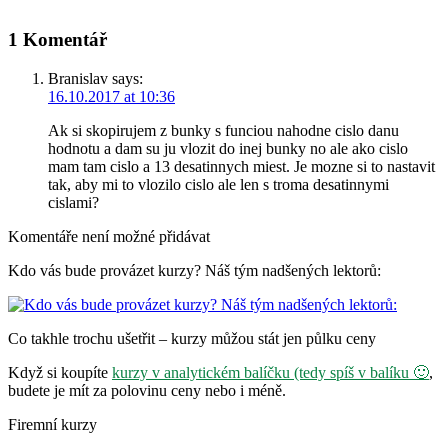
1 Komentář
Branislav
says:
16.10.2017 at 10:36
Ak si skopirujem z bunky s funciou nahodne cislo danu
hodnotu a dam su ju vlozit do inej bunky no ale ako cislo
mam tam cislo a 13 desatinnych miest. Je mozne si to nastavit
tak, aby mi to vlozilo cislo ale len s troma desatinnymi
cislami?
Komentáře není možné přidávat
Kdo vás bude provázet kurzy? Náš tým nadšených lektorů:
Co takhle trochu ušetřit – kurzy můžou stát jen půlku ceny
Když si koupíte
kurzy v analytickém balíčku (tedy spíš v balíku 🙂
,
budete je mít za polovinu ceny nebo i méně.
Firemní kurzy