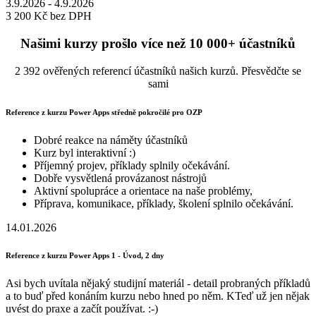
3.9.2026 - 4.9.2026
3 200 Kč
bez DPH
Našimi kurzy prošlo více než 10 000+ účastníků
2 392 ověřených referencí účastníků našich kurzů. Přesvědčte se
sami
Reference z kurzu Power Apps středně pokročilé pro OZP
Dobré reakce na náměty účastníků
Kurz byl interaktivní :)
Příjemný projev, příklady splnily očekávání.
Dobře vysvětlená provázanost nástrojů
Aktivní spolupráce a orientace na naše problémy,
Příprava, komunikace, příklady, školení splnilo očekávání.
14.01.2026
Reference z kurzu Power Apps 1 - Úvod, 2 dny
Asi bych uvítala nějaký studijní materiál - detail probraných příkladů
a to buď před konáním kurzu nebo hned po něm. KTeď už jen nějak
uvést do praxe a začít používat. :-)