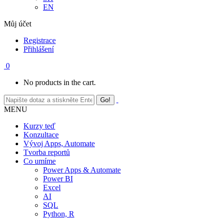
EN
Můj účet
Registrace
Přihlášení
0
No products in the cart.
MENU
Kurzy teď
Konzultace
Vývoj Apps, Automate
Tvorba reportů
Co umíme
Power Apps & Automate
Power BI
Excel
AI
SQL
Python, R