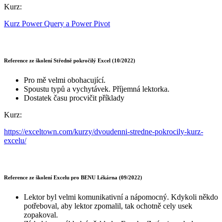
Kurz:
Kurz Power Query a Power Pivot
Reference ze školení Středně pokročilý Excel (10/2022)
Pro mě velmi obohacující.
Spoustu typů a vychytávek. Příjemná lektorka.
Dostatek času procvičit příklady
Kurz:
https://exceltown.com/kurzy/dvoudenni-stredne-pokrocily-kurz-
excelu/
Reference ze školení Excelu pro BENU Lékárna (09/2022)
Lektor byl velmi komunikativní a nápomocný. Kdykoli někdo
potřeboval, aby lektor zpomalil, tak ochotně cely usek
zopakoval.