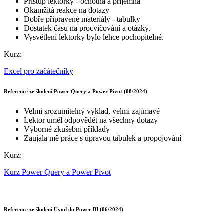
Přístup lektorky - ochotná a příjemná
Okamžitá reakce na dotazy
Dobře připravené materiály - tabulky
Dostatek času na procvičování a otázky.
Vysvětlení lektorky bylo lehce pochopitelné.
Kurz:
Excel pro začátečníky
Reference ze školení Power Query a Power Pivot (08/2024)
Velmi srozumitelný výklad, velmi zajímavé
Lektor uměl odpovědět na všechny dotazy
Výborné zkušební příklady
Zaujala mě práce s úpravou tabulek a propojování
Kurz:
Kurz Power Query a Power Pivot
Reference ze školení Úvod do Power BI (06/2024)