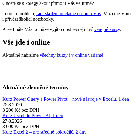
Chcete se s kolegy školit přímo u Vás ve firmě?
To není problém,
rádi školení uděláme přímo u Vás
. Můžeme Vámi
i přivézt školicí notebooky.
A ve finále Vás to může vyjít o dost levněji než
veřejné kurzy
.
Vše jde i online
Aktuálně nabízíme
všechny kurzy i v online variantě
Aktuálně zlevněné termíny
Kurz Power Query a Power Pivot – nové nástroje v Excelu, 1 den
26.8.2026
3 200 Kč
bez DPH
Kurz Úvod do Power BI, 1 den
27.8.2026
3 000 Kč
bez DPH
Kurz Excel 2 – pro středně pokročilé, 2 dny