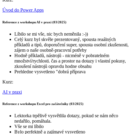
Úvod do Power Apps
Reference z workshopu AI v praxi (03/2025)
Líbilo se mi vše, nic bych neměnila :-))
Celý kurz byl skvěle prezentovaný, spousta reaálných
příkladů a tipů, doporučení super, spousta osobní zkušenosti,
zájem o naše osobně-pracovní potřeby
Hodně příkladů, nástrojů - nicméně v pobratelném
množství/rychlosti. čas a prostor na dotazy i vlastní pokusy,
zkoušení nástrojů opravdu hodne obsahu
Prehledne vysvetleno "dobrá příprava
Kurz:
AI v praxi
Reference z workshopu Excel pro začátečníky (03/2025)
Lektorka trpělivě vysvětlila dotazy, pokud se nám něco
nedařilo, pomáhala.
Vše se mi líbilo
Bylo perfektně a zajímavé vysvetleno