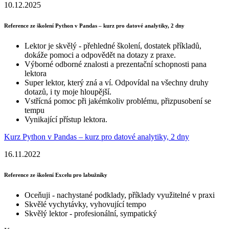
10.12.2025
Reference ze školení Python v Pandas – kurz pro datové analytiky, 2 dny
Lektor je skvělý - přehledné školení, dostatek příkladů,
dokáže pomoci a odpovědět na dotazy z praxe.
Výborné odborné znalosti a prezentační schopnosti pana
lektora
Super lektor, který zná a ví. Odpovídal na všechny druhy
dotazů, i ty moje hloupější.
Vstřícná pomoc při jakémkoliv problému, přizpusobení se
tempu
Vynikající přístup lektora.
Kurz Python v Pandas – kurz pro datové analytiky, 2 dny
16.11.2022
Reference ze školení Excelu pro labužníky
Oceňuji - nachystané podklady, příklady využitelné v praxi
Skvělé vychytávky, vyhovující tempo
Skvělý lektor - profesionální, sympatický