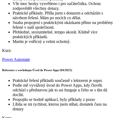
Vše moc hezky vysvětleno i pro začátečníka. Ochota
zodpovědět všechny dotazy.
Praktické příklady. Přišla jsem s dotazem a odcházím s
návrhem řešení. Mám po nocích co dělat.
Snaha propojení s praktickými ukázkami přímo na problémy
řešené v naší společnosti.
Přehledné, srozumitelné, tempo akorát. Klidně více
praktických příkladů.
Martin je vstřícný a velmi ochotný.
Kurz:
Power Automate
Reference z workshopu Úvod do Power Apps (04/2025)
Praktické řešení příkladů současně s lektorem je super.
Podle mě vyvážený úvod do Power Apps, kdy člověk
odchází s představou jak to asi funguje a čeho se s tím dá
docílit.
Propojilo se hodně aplikací, byly příklady z praxe
Líbila se mi rychlost, kterou jsem stíhal, dostatek času na
dotazy
Kurz: