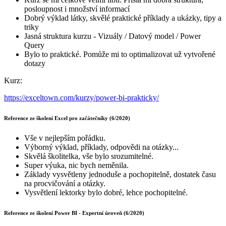
posloupnost i množství informací
Dobrý výklad látky, skvělé praktické příklady a ukázky, tipy a
triky
Jasná struktura kurzu - Vizuály / Datový model / Power
Query
Bylo to praktické. Pomůže mi to optimalizovat už vytvořené
dotazy
Kurz:
https://exceltown.com/kurzy/power-bi-prakticky/
Reference ze školení Excel pro začátečníky (6/2020)
Vše v nejlepším pořádku.
Výborný výklad, příklady, odpovědi na otázky...
Skvělá školitelka, vše bylo srozumitelné.
Super výuka, nic bych neměnila.
Základy vysvětleny jednoduše a pochopitelně, dostatek času
na procvičování a otázky.
Vysvětlení lektorky bylo dobré, lehce pochopitelné.
Reference ze školení Power BI - Expertní úroveň (6/2020)