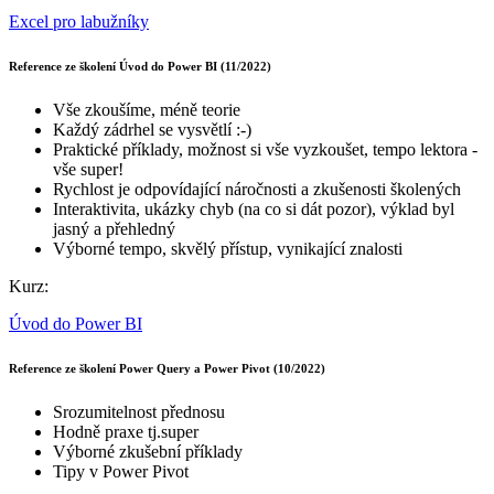
Excel pro labužníky
Reference ze školení Úvod do Power BI (11/2022)
Vše zkoušíme, méně teorie
Každý zádrhel se vysvětlí :-)
Praktické příklady, možnost si vše vyzkoušet, tempo lektora -
vše super!
Rychlost je odpovídající náročnosti a zkušenosti školených
Interaktivita, ukázky chyb (na co si dát pozor), výklad byl
jasný a přehledný
Výborné tempo, skvělý přístup, vynikající znalosti
Kurz:
Úvod do Power BI
Reference ze školení Power Query a Power Pivot (10/2022)
Srozumitelnost přednosu
Hodně praxe tj.super
Výborné zkušební příklady
Tipy v Power Pivot