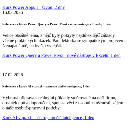
Kurz Power Apps 1 - Úvod, 2 dny
16.02.2026
Reference z kurzu Power Query a Power Pivot - nové nástroje v Excelu, 1 den
Velice obsáhlé téma, z nějž byly pokryty nejdůležitější základy
včetně praktických ukázek. Paní lektorka se sympatickým projevem.
Nenapadá mě, co by šlo vylepšit.
Kurz Power Query a Power Pivot - nové nástroje v Excelu, 1 den
17.02.2026
Reference z kurzu AI v praxi – nástroje umělé inteligence, 1 den
Výborná příprava s reálnými příklady směrované na naší firmu,
dostatek tipů a doporučení, spousta věcí z osobní zkušenosti, zájem
o naše osobně-pracovní potřeby.
Kurz AI v praxi – nástroje umělé inteligence, 1 den