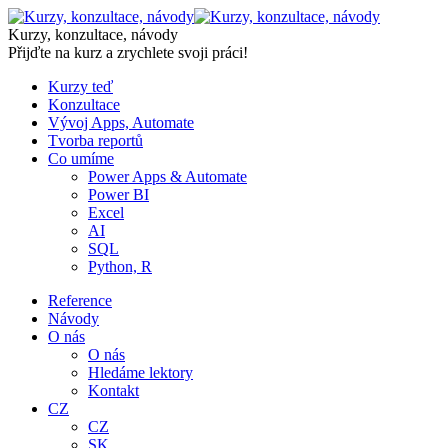
Skip
to
Kurzy, konzultace, návody
content
Přijďte na kurz a zrychlete svoji práci!
Kurzy teď
Konzultace
Vývoj Apps, Automate
Tvorba reportů
Co umíme
Power Apps & Automate
Power BI
Excel
AI
SQL
Python, R
Reference
Návody
O nás
O nás
Hledáme lektory
Kontakt
CZ
CZ
SK