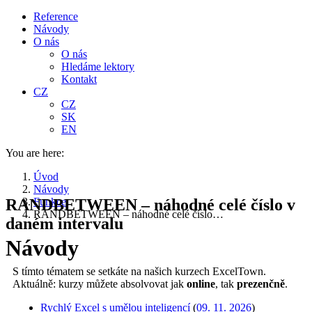
Reference
Návody
O nás
O nás
Hledáme lektory
Kontakt
CZ
CZ
SK
EN
You are here:
Úvod
Návody
RANDBETWEEN – náhodné celé číslo v
Funkce
RANDBETWEEN – náhodné celé číslo…
daném intervalu
Návody
S tímto tématem se setkáte na našich kurzech ExcelTown.
Aktuálně: kurzy můžete absolvovat jak
online
, tak
prezenčně
.
Rychlý Excel s umělou inteligencí
(
09. 11. 2026
)