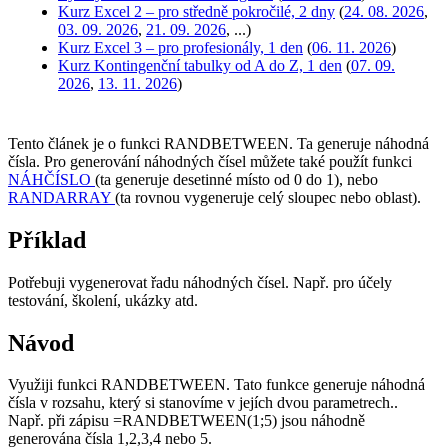
Kurz Excel 2 – pro středně pokročilé, 2 dny
(
24. 08. 2026
,
03. 09. 2026
,
21. 09. 2026
, ...)
Kurz Excel 3 – pro profesionály, 1 den
(
06. 11. 2026
)
Kurz Kontingenční tabulky od A do Z, 1 den
(
07. 09.
2026
,
13. 11. 2026
)
Tento článek je o funkci RANDBETWEEN. Ta generuje náhodná
čísla. Pro generování náhodných čísel můžete také použít funkci
NÁHČÍSLO
(ta generuje desetinné místo od 0 do 1), nebo
RANDARRAY
(ta rovnou vygeneruje celý sloupec nebo oblast).
Příklad
Potřebuji vygenerovat řadu náhodných čísel. Např. pro účely
testování, školení, ukázky atd.
Návod
Využiji funkci RANDBETWEEN. Tato funkce generuje náhodná
čísla v rozsahu, který si stanovíme v jejích dvou parametrech..
Např. při zápisu =RANDBETWEEN(1;5) jsou náhodně
generována čísla 1,2,3,4 nebo 5.