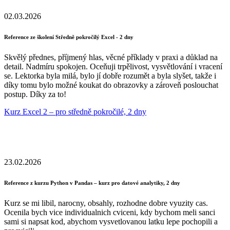
02.03.2026
Reference ze školení Středně pokročilý Excel - 2 dny
Skvělý přednes, příjmený hlas, věcné příklady v praxi a důklad na
detail. Nadmíru spokojen. Oceňuji trpělivost, vysvětlování i vracení
se. Lektorka byla milá, bylo jí dobře rozumět a byla slyšet, takže i
díky tomu bylo možné koukat do obrazovky a zároveň poslouchat
postup. Díky za to!
Kurz Excel 2 – pro středně pokročilé, 2 dny
23.02.2026
Reference z kurzu Python v Pandas – kurz pro datové analytiky, 2 dny
Kurz se mi libil, narocny, obsahly, rozhodne dobre vyuzity cas.
Ocenila bych vice individualnich cviceni, kdy bychom meli sanci
sami si napsat kod, abychom vysvetlovanou latku lepe pochopili a