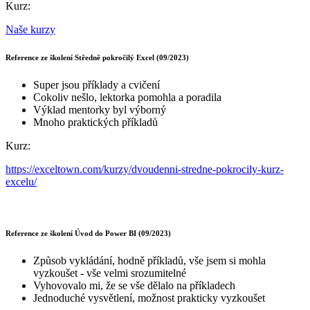
Kurz:
Naše kurzy
Reference ze školení Středně pokročilý Excel (09/2023)
Super jsou příklady a cvičení
Cokoliv nešlo, lektorka pomohla a poradila
Výklad mentorky byl výborný
Mnoho praktických příkladů
Kurz:
https://exceltown.com/kurzy/dvoudenni-stredne-pokrocily-kurz-
excelu/
Reference ze školení Úvod do Power BI (09/2023)
Způsob vykládání, hodně příkladů, vše jsem si mohla
vyzkoušet - vše velmi srozumitelné
Vyhovovalo mi, že se vše dělalo na příkladech
Jednoduché vysvětlení, možnost prakticky vyzkoušet