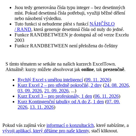
Jsou tedy generována čísla typu integer – bez desetinných
míst. Pokud desetinná čísla potřebuji, využiji běžné dělení
nebo násobení výsledku.
Tuto funkci si nebudeme plést s funkcí
NÁHČÍSLO
/ RAND
, která generuje desetinná čísla od nuly do jedné.
Funkce RANDBETWEEN je dostupná až od verze Excelu
2003
Funkce RANDBETWEEN není přeložena do češtiny
S tímto tématem se setkáte na našich kurzech ExcelTown.
Aktuálně: kurzy můžete absolvovat jak
online
, tak
prezenčně
.
Rychlý Excel s umělou inteligencí
(
09. 11. 2026
)
Kurz Excel 2 – pro středně pokročilé, 2 dny
(
24. 08. 2026
,
03. 09. 2026
,
21. 09. 2026
, ...)
Kurz Excel 3 – pro profesionály, 1 den
(
06. 11. 2026
)
Kurz Kontingenční tabulky od A do Z, 1 den
(
07. 09.
2026
,
13. 11. 2026
)
Pokud vás zajímá více
informací o konzultacích
, které nabízíme, a
vývoji aplikací, který děláme pro naše klienty
, stačí kliknout.