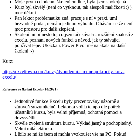
Moje první celodenní školení on line, byla jsem spokojená
Kurz byl skvělý (není co vytknout, tak alespoň maličkosti :) ),
moc děkuji.
Pan lektor problematiku zná, pracuje s ní v praxi, umí
bezvadně podat, nemám jedinou výhradu. Obávám se že není
moc prostoru pro další zlepšení.
Školení mi přineslo to, co jsem očekávala - rozšíření znalostí z
excelu, poznání nových funkcí a návod, jak ty stávající
používat lépe. Ukázka z Power Pivot mě nalákala na další
školení :-)
Kurz:
https://exceltown.com/kurzy/dvoudenni-stredne-pokrocily-kurz-
excelu/
Reference ze školení Excelu (10/2021)
Jednotlivé funkce Excelu byly prezentovány názorně a
zároveň srozumitelně. Lektorka volila tempo dle potřeb
účastníků kurzu, byla velmi příjemná, ochotná pomoci a
dovysvětlit.
Skvěle zvolená struktura kurzu. Výklad jasný a pochopitelný.
Velmi milá lektorka.
Líbilo se mi že jsem si mohla vyzkoušet vše na PC. Pokud