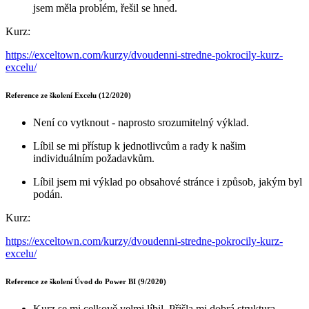
jsem měla problém, řešil se hned.
Kurz:
https://exceltown.com/kurzy/dvoudenni-stredne-pokrocily-kurz-
excelu/
Reference ze školení Excelu (12/2020)
Není co vytknout - naprosto srozumitelný výklad.
Líbil se mi přístup k jednotlivcům a rady k našim
individuálním požadavkům.
Líbil jsem mi výklad po obsahové stránce i způsob, jakým byl
podán.
Kurz:
https://exceltown.com/kurzy/dvoudenni-stredne-pokrocily-kurz-
excelu/
Reference ze školení Úvod do Power BI (9/2020)
Kurz se mi celkově velmi líbil. Přišla mi dobrá struktura,