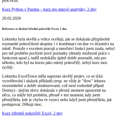
procvicili.
Kurz Python v Pandas – kurz pro datové analytiky, 2 dny
20.02.2026
Reference ze školení Středně pokročilý Excel, 2 dny
Lektorka byla skvělá a velice oceňuji, jak se dokázala přizpůsobit
rozmanité pokročilosti skupiny i v kombinaci on-line vs účastníci na
místě. Protože s excelem pracuji a množství funkcí jsem znala, nebyl
pro mě problém pochytit nové poznatky (detaily možností práce s
funkcemi apod.), tudíž nedokážu úplně dobře posoudit, zda pro
někoho, kdo byl na kurzu jako mírný pokročilý, nebyl kurz moc
rychlý.
Lektorka ExcelTown měla naprosto skvělý projev, co se týká
vysvětlování i ukázek příkladů (resp. ne vždy je "flow" lektora
srozumitelné a dobře strukturované, což není rozhodně případ
Denisy) - jinými slovy dokázala v přesný moment upozornit na
něco, co může být problém, přesně v ten moment, kdy jsem
přemýšlela, kde je chyba ve vzorci nebo když jsem přemýšlela, jak
postupovat. Děkuji moc.
Kurz Středně pokročilý Excel, 2 dny