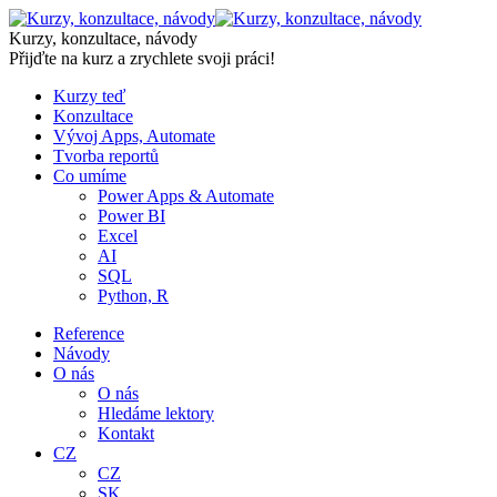
Skip
to
Kurzy, konzultace, návody
content
Přijďte na kurz a zrychlete svoji práci!
Kurzy teď
Konzultace
Vývoj Apps, Automate
Tvorba reportů
Co umíme
Power Apps & Automate
Power BI
Excel
AI
SQL
Python, R
Reference
Návody
O nás
O nás
Hledáme lektory
Kontakt
CZ
CZ
SK