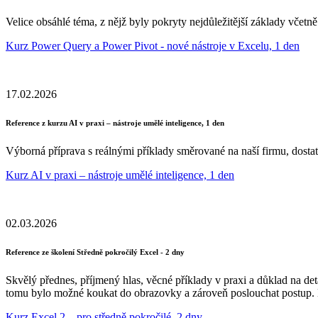
Velice obsáhlé téma, z nějž byly pokryty nejdůležitější základy včet
Kurz Power Query a Power Pivot - nové nástroje v Excelu, 1 den
17.02.2026
Reference z kurzu AI v praxi – nástroje umělé inteligence, 1 den
Výborná příprava s reálnými příklady směrované na naší firmu, dostat
Kurz AI v praxi – nástroje umělé inteligence, 1 den
02.03.2026
Reference ze školení Středně pokročilý Excel - 2 dny
Skvělý přednes, příjmený hlas, věcné příklady v praxi a důklad na deta
tomu bylo možné koukat do obrazovky a zároveň poslouchat postup. 
Kurz Excel 2 – pro středně pokročilé, 2 dny