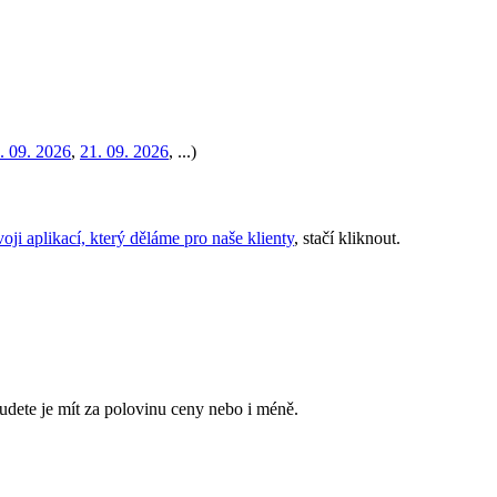
. 09. 2026
,
21. 09. 2026
, ...)
oji aplikací, který děláme pro naše klienty
, stačí kliknout.
budete je mít za polovinu ceny nebo i méně.