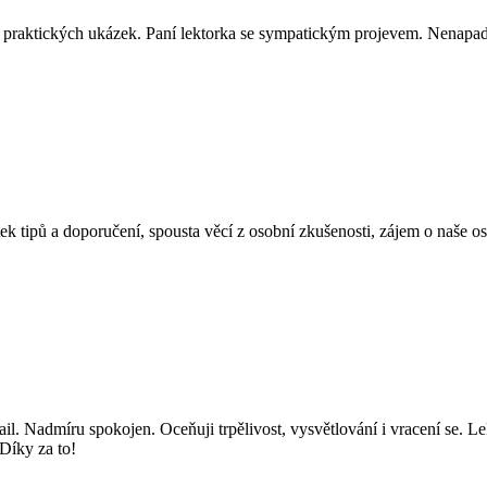
ně praktických ukázek. Paní lektorka se sympatickým projevem. Nenapadá
ek tipů a doporučení, spousta věcí z osobní zkušenosti, zájem o naše o
il. Nadmíru spokojen. Oceňuji trpělivost, vysvětlování i vracení se. Lek
Díky za to!