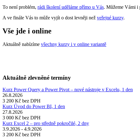
To není problém,
rádi školení uděláme přímo u Vás
. Můžeme Vámi i p
A ve finále Vás to může vyjít o dost levněji než
veřejné kurzy
.
Vše jde i online
Aktuálně nabízíme
všechny kurzy i v online variantě
Aktuálně zlevněné termíny
Kurz Power Query a Power Pivot – nové nástroje v Excelu, 1 den
26.8.2026
3 200 Kč
bez DPH
Kurz Úvod do Power BI, 1 den
27.8.2026
3 000 Kč
bez DPH
Kurz Excel 2 – pro středně pokročilé, 2 dny
3.9.2026 - 4.9.2026
3 200 Kč
bez DPH