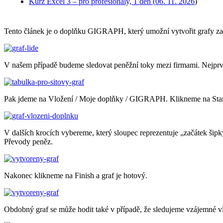
Kurz Excel 3 – pro profesionály, 1 den (
06. 11. 2026
)
Tento článek je o doplňku GIGRAPH, který umožní vytvořit grafy za
V našem případě budeme sledovat peněžní toky mezi firmami. Nejprve
Pak jdeme na Vložení / Moje doplňky / GIGRAPH. Klikneme na Star
V dalších krocích vybereme, který sloupec reprezentuje „začátek šipk
Převody peněz.
Nakonec klikneme na Finish a graf je hotový.
Obdobný graf se může hodit také v případě, že sledujeme vzájemné v