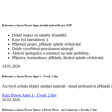
Reference z kurzu Power Apps středně pokročilé pro OZP
Dobré reakce na náměty účastníků
Kurz byl interaktivní :)
Příjemný projev, příklady splnily očekávání.
Dobře vysvětlená provázanost nástrojů
Aktivní spolupráce a orientace na naše problémy,
Příprava, komunikace, příklady, školení splnilo očekávání.
14.01.2026
Reference z kurzu Power Apps 1 - Úvod, 2 dny
Asi bych uvítala nějaký studijní materiál - detail probraných příklad
Kurz Power Apps 1 - Úvod, 2 dny
16.02.2026
Reference z kurzu Power Query a Power Pivot - nové nástroje v Excelu, 1 den