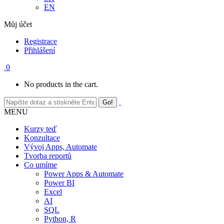
EN
Můj účet
Registrace
Přihlášení
0
No products in the cart.
MENU
Kurzy teď
Konzultace
Vývoj Apps, Automate
Tvorba reportů
Co umíme
Power Apps & Automate
Power BI
Excel
AI
SQL
Python, R