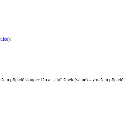
bulce
):
našem případě sloupec Do a „sílu“ šipek (value) – v našem případě