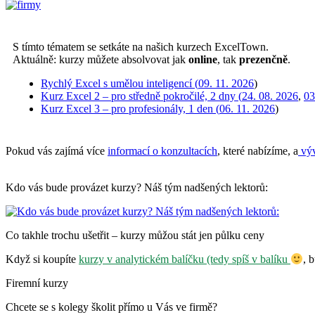
S tímto tématem se setkáte na našich kurzech ExcelTown.
Aktuálně: kurzy můžete absolvovat jak
online
, tak
prezenčně
.
Rychlý Excel s umělou inteligencí (
09. 11. 2026
)
Kurz Excel 2 – pro středně pokročilé, 2 dny (
24. 08. 2026
,
03
Kurz Excel 3 – pro profesionály, 1 den (
06. 11. 2026
)
Pokud vás zajímá více
informací o konzultacích
, které nabízíme, a
výv
Kdo vás bude provázet kurzy? Náš tým nadšených lektorů:
Co takhle trochu ušetřit – kurzy můžou stát jen půlku ceny
Když si koupíte
kurzy v analytickém balíčku (tedy spíš v balíku
, 
Firemní kurzy
Chcete se s kolegy školit přímo u Vás ve firmě?