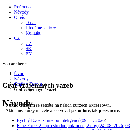
Reference
Návody
O nás
O nás
Hledáme lektory
Kontakt
CZ
CZ
SK
EN
You are here:
Úvod
Návody
Graf vzájemných vazeb
Grafy v Excelu
Graf vzájemných vazeb
Návody
S tímto tématem se setkáte na našich kurzech ExcelTown.
Aktuálně: kurzy můžete absolvovat jak
online
, tak
prezenčně
.
Rychlý Excel s umělou inteligencí (
09. 11. 2026
)
Kurz Excel 2 – pro středně pokročilé, 2 dny (
24. 08. 2026
,
03