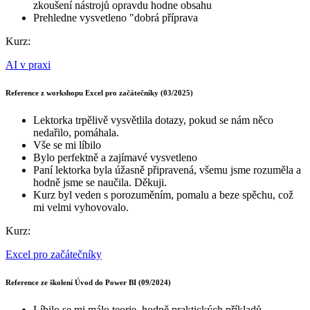
zkoušení nástrojů opravdu hodne obsahu
Prehledne vysvetleno "dobrá příprava
Kurz:
AI v praxi
Reference z workshopu Excel pro začátečníky (03/2025)
Lektorka trpělivě vysvětlila dotazy, pokud se nám něco
nedařilo, pomáhala.
Vše se mi líbilo
Bylo perfektně a zajímavé vysvetleno
Paní lektorka byla úžasně připravená, všemu jsme rozuměla a
hodně jsme se naučila. Děkuji.
Kurz byl veden s porozuměním, pomalu a beze spěchu, což
mi velmi vyhovovalo.
Kurz:
Excel pro začátečníky
Reference ze školení Úvod do Power BI (09/2024)
Líbilo se mi málo teorie, hodně praktických příkladů.