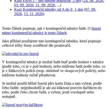
Kurz Excel 2 – pro středně pokročilé, 2 dny
(
24. 08. 2026
,
03. 09. 2026
,
21. 09. 2026
, ...)
Kurz Kontingenční tabulky od A do Z, 1 den
(
07. 09.
2026
,
13. 11. 2026
)
Tento článek popisuje, jak v kontingenční tabulce řadit. O
řazení
mimo kontingenční tabulce je tento článek
.
Jako příklad použijeme tuto kontingenční tabulku, která popisuje
celkové tržby firmy rozdělené dle prodavačů.
V kontingenční tabulce je možné řadit buď podle hodnot v tabulce
(podle toho, co je v poli hodnot), nebo můžeme řadit podle toho, co
je v řádkových polích (resp. obdobně ve sloupcových polích), nebo
můžeme hodnoty ručně přetahovat.
Je možné použít běžné řazení přes kartu Data a tam vybrat, podle
čeho řadíte. nejjednodušší je ale asi kliknout pravým tlačítkem do
toho, podle čeho chcete řadit, a vybrat, jestli vzestupně nebo
sestupně.