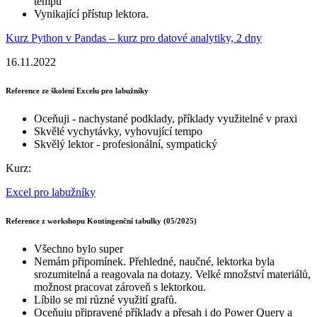
tempu
Vynikající přístup lektora.
Kurz Python v Pandas – kurz pro datové analytiky, 2 dny
16.11.2022
Reference ze školení Excelu pro labužníky
Oceňuji - nachystané podklady, příklady využitelné v praxi
Skvělé vychytávky, vyhovující tempo
Skvělý lektor - profesionální, sympatický
Kurz:
Excel pro labužníky
Reference z workshopu Kontingenční tabulky (05/2025)
Všechno bylo super
Nemám připomínek. Přehledné, naučné, lektorka byla
srozumitelná a reagovala na dotazy. Velké množství materiálů,
možnost pracovat zároveň s lektorkou.
Líbilo se mi různé využití grafů.
Oceňuju připravené příklady a přesah i do Power Query a