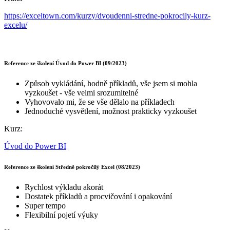
https://exceltown.com/kurzy/dvoudenni-stredne-pokrocily-kurz-
excelu/
Reference ze školení Úvod do Power BI (09/2023)
Způsob vykládání, hodně příkladů, vše jsem si mohla
vyzkoušet - vše velmi srozumitelné
Vyhovovalo mi, že se vše dělalo na příkladech
Jednoduché vysvětlení, možnost prakticky vyzkoušet
Kurz:
Úvod do Power BI
Reference ze školení Středně pokročilý Excel (08/2023)
Rychlost výkladu akorát
Dostatek příkladů a procvičování i opakování
Super tempo
Flexibilní pojetí výuky