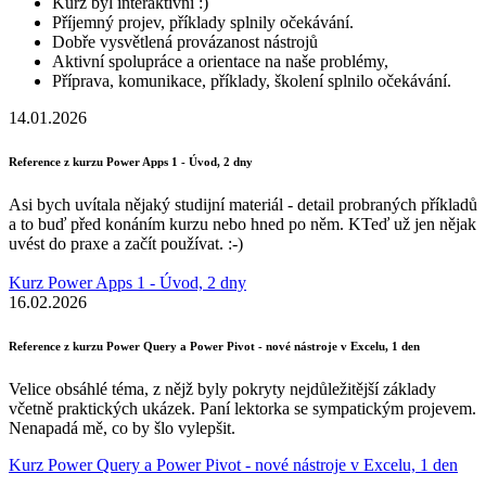
Kurz byl interaktivní :)
Příjemný projev, příklady splnily očekávání.
Dobře vysvětlená provázanost nástrojů
Aktivní spolupráce a orientace na naše problémy,
Příprava, komunikace, příklady, školení splnilo očekávání.
14.01.2026
Reference z kurzu Power Apps 1 - Úvod, 2 dny
Asi bych uvítala nějaký studijní materiál - detail probraných příkladů
a to buď před konáním kurzu nebo hned po něm. KTeď už jen nějak
uvést do praxe a začít používat. :-)
Kurz Power Apps 1 - Úvod, 2 dny
16.02.2026
Reference z kurzu Power Query a Power Pivot - nové nástroje v Excelu, 1 den
Velice obsáhlé téma, z nějž byly pokryty nejdůležitější základy
včetně praktických ukázek. Paní lektorka se sympatickým projevem.
Nenapadá mě, co by šlo vylepšit.
Kurz Power Query a Power Pivot - nové nástroje v Excelu, 1 den