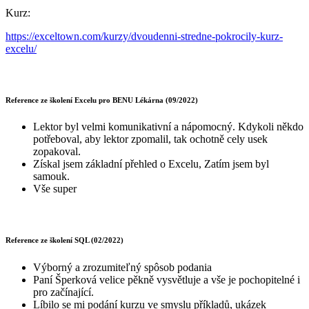
Kurz:
https://exceltown.com/kurzy/dvoudenni-stredne-pokrocily-kurz-
excelu/
Reference ze školení Excelu pro BENU Lékárna (09/2022)
Lektor byl velmi komunikativní a nápomocný. Kdykoli někdo
potřeboval, aby lektor zpomalil, tak ochotně cely usek
zopakoval.
Získal jsem základní přehled o Excelu, Zatím jsem byl
samouk.
Vše super
Reference ze školení SQL (02/2022)
Výborný a zrozumiteľný spôsob podania
Paní Šperková velice pěkně vysvětluje a vše je pochopitelné i
pro začínající.
Líbilo se mi podání kurzu ve smyslu příkladů, ukázek