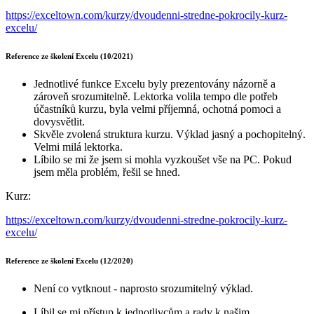
https://exceltown.com/kurzy/dvoudenni-stredne-pokrocily-kurz-
excelu/
Reference ze školení Excelu (10/2021)
Jednotlivé funkce Excelu byly prezentovány názorně a
zároveň srozumitelně. Lektorka volila tempo dle potřeb
účastníků kurzu, byla velmi příjemná, ochotná pomoci a
dovysvětlit.
Skvěle zvolená struktura kurzu. Výklad jasný a pochopitelný.
Velmi milá lektorka.
Líbilo se mi že jsem si mohla vyzkoušet vše na PC. Pokud
jsem měla problém, řešil se hned.
Kurz:
https://exceltown.com/kurzy/dvoudenni-stredne-pokrocily-kurz-
excelu/
Reference ze školení Excelu (12/2020)
Není co vytknout - naprosto srozumitelný výklad.
Líbil se mi přístup k jednotlivcům a rady k našim