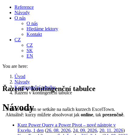
Reference
Návody
O nás
O nás
Hledáme lektory
Kontakt
CZ
CZ
SK
EN
You are here:
Úvod
Návody
Řazení v kontingenční tabulce
Kontingenční tabulky
Řazení v kontingenční tabulce
Návody
S tímto tématem se setkáte na našich kurzech ExcelTown.
Aktuálně: kurzy můžete absolvovat jak
online
, tak
prezenčně
.
Kurz Power Query a Power Pivot – nové nástroje v
Excelu, 1 den
(
26. 08. 2026
,
24. 09. 2026
,
20. 11. 2026
)