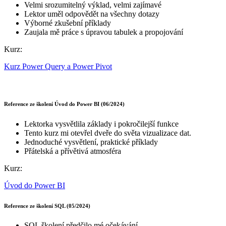
Velmi srozumitelný výklad, velmi zajímavé
Lektor uměl odpovědět na všechny dotazy
Výborné zkušební příklady
Zaujala mě práce s úpravou tabulek a propojování
Kurz:
Kurz Power Query a Power Pivot
Reference ze školení Úvod do Power BI (06/2024)
Lektorka vysvětlila základy i pokročilejší funkce
Tento kurz mi otevřel dveře do světa vizualizace dat.
Jednoduché vysvětlení, praktické příklady
Přátelská a přívětivá atmosféra
Kurz:
Úvod do Power BI
Reference ze školení SQL (05/2024)
SQL školení předčilo mé očekávání.