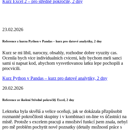
Kurz Excel 2 – pro středně pokročilé, 2 dny
23.02.2026
Reference z kurzu Python v Pandas – kurz pro datové analytiky, 2 dny
Kurz se mi libil, narocny, obsahly, rozhodne dobre vyuzity cas.
Ocenila bych vice individualnich cviceni, kdy bychom meli sanci
sami si napsat kod, abychom vysvetlovanou latku lepe pochopili a
procvicili.
Kurz Python v Pandas – kurz pro datové analytiky, 2 dny
20.02.2026
Reference ze školení Středně pokročilý Excel, 2 dny
Lektorka byla skvělá a velice oceňuji, jak se dokázala přizpůsobit
rozmanité pokročilosti skupiny i v kombinaci on-line vs účastníci na
místě. Protože s excelem pracuji a množství funkcí jsem znala, nebyl
pro mě problém pochytit nové poznatky (detaily možností práce s