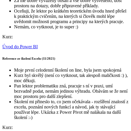
Za mě dobře vyvážený obsah a vše dobře vysvětleno, dost
prostoru na dotazy, dobře připravené příklady.
Oceňuji, že lektor po krátkém teoretickém úvodu hned přešel
k praktickým cvičením, na kterých si člověk mohl lépe
uvědomit možnosti programu a principy na kterých pracuje.
Nemám, co vytknout, je to super :)
Kurz:
Úvod do Power BI
Reference ze školení Excelu (11/2021)
Moje první celodenní školení on line, byla jsem spokojená
Kurz byl skvělý (není co vytknout, tak alespoň maličkosti :) ),
moc děkuji.
Pan lektor problematiku zná, pracuje s ní v praxi, umí
bezvadně podat, nemám jedinou výhradu. Obávám se že není
moc prostoru pro další zlepšení.
Školení mi přineslo to, co jsem očekávala - rozšíření znalostí z
excelu, poznání nových funkcí a návod, jak ty stávající
používat lépe. Ukázka z Power Pivot mě nalákala na další
školení :-)
Kurz: