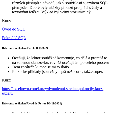
různých přístupů a návodů, jak v souvislosti s jazykem SQL
přemýšlet. Dobré byly ukázky příkazů pro práci s čísly a
textovými řetězci. Výklad byl velmi srozumitelný.
Kurz:
Úvod do SQL
Pokročilé SQL
Reference ze školení Excelu (01/2022)
Oceňuji, že lektor souběžně komentuje, co dělá a promítá to
na sdílenou obrazovku, rovněž oceňuji tempo celého procesu
Jsem začátečník, moc se mi to líbilo.
Praktické příklady jsou vždy lepší než teorie, takže super.
Kurz:
https://exceltown.com/kurzy/dvoudenni-stredne-pokrocily-kurz-
excelu/
Reference ze školení Úvod do Power BI (11/2021)