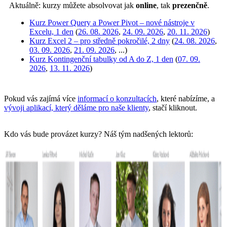
Aktuálně: kurzy můžete absolvovat jak
online
, tak
prezenčně
.
Kurz Power Query a Power Pivot – nové nástroje v
Excelu, 1 den
(
26. 08. 2026
,
24. 09. 2026
,
20. 11. 2026
)
Kurz Excel 2 – pro středně pokročilé, 2 dny
(
24. 08. 2026
,
03. 09. 2026
,
21. 09. 2026
, ...)
Kurz Kontingenční tabulky od A do Z, 1 den
(
07. 09.
2026
,
13. 11. 2026
)
Pokud vás zajímá více
informací o konzultacích
, které nabízíme, a
vývoji aplikací, který děláme pro naše klienty
, stačí kliknout.
Kdo vás bude provázet kurzy? Náš tým nadšených lektorů: