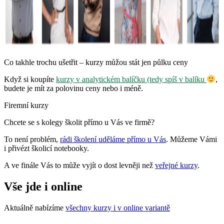
Co takhle trochu ušetřit – kurzy můžou stát jen půlku ceny
Když si koupíte
kurzy v analytickém balíčku (tedy spíš v balíku
,
budete je mít za polovinu ceny nebo i méně.
Firemní kurzy
Chcete se s kolegy školit přímo u Vás ve firmě?
To není problém,
rádi školení uděláme přímo u Vás
. Můžeme Vámi
i přivézt školicí notebooky.
A ve finále Vás to může vyjít o dost levněji než
veřejné kurzy
.
Vše jde i online
Aktuálně nabízíme
všechny kurzy i v online variantě