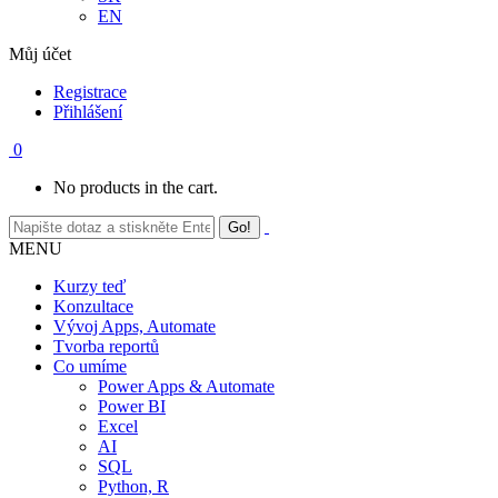
EN
Můj účet
Registrace
Přihlášení
0
No products in the cart.
MENU
Kurzy teď
Konzultace
Vývoj Apps, Automate
Tvorba reportů
Co umíme
Power Apps & Automate
Power BI
Excel
AI
SQL
Python, R