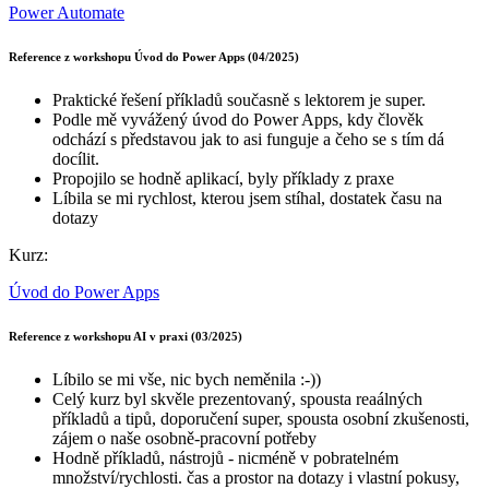
Power Automate
Reference z workshopu Úvod do Power Apps (04/2025)
Praktické řešení příkladů současně s lektorem je super.
Podle mě vyvážený úvod do Power Apps, kdy člověk
odchází s představou jak to asi funguje a čeho se s tím dá
docílit.
Propojilo se hodně aplikací, byly příklady z praxe
Líbila se mi rychlost, kterou jsem stíhal, dostatek času na
dotazy
Kurz:
Úvod do Power Apps
Reference z workshopu AI v praxi (03/2025)
Líbilo se mi vše, nic bych neměnila :-))
Celý kurz byl skvěle prezentovaný, spousta reaálných
příkladů a tipů, doporučení super, spousta osobní zkušenosti,
zájem o naše osobně-pracovní potřeby
Hodně příkladů, nástrojů - nicméně v pobratelném
množství/rychlosti. čas a prostor na dotazy i vlastní pokusy,