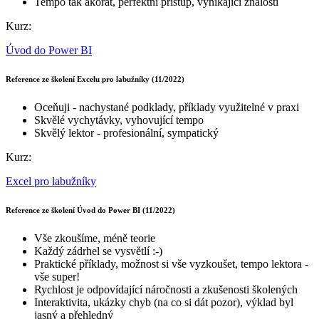
Tempo tak akorát, perfektní přístup, vynikající znalosti
Kurz:
Úvod do Power BI
Reference ze školení Excelu pro labužníky (11/2022)
Oceňuji - nachystané podklady, příklady využitelné v praxi
Skvělé vychytávky, vyhovující tempo
Skvělý lektor - profesionální, sympatický
Kurz:
Excel pro labužníky
Reference ze školení Úvod do Power BI (11/2022)
Vše zkoušíme, méně teorie
Každý zádrhel se vysvětlí :-)
Praktické příklady, možnost si vše vyzkoušet, tempo lektora -
vše super!
Rychlost je odpovídající náročnosti a zkušenosti školených
Interaktivita, ukázky chyb (na co si dát pozor), výklad byl
jasný a přehledný