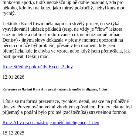
funkcemi apod.), tudíž nedokážu úplně dobře posoudit, zda pro
někoho, kdo byl na kurzu jako mírný pokročilý, nebyl kurz moc
rychlý.
Lektorka ExcelTown měla naprosto skvělý projev, co se týká
vysvětlování i ukázek příkladů (resp. ne vždy je "flow" lektora
srozumitelné a dobře strukturované, což není rozhodně případ
Denisy) - jinými slovy dokázala v přesný moment upozornit na
něco, co může být problém, přesně v ten moment, kdy jsem
přemýšlela, kde je chyba ve vzorci nebo když jsem přemýšlela, jak
postupovat. Děkuji moc.
Kurz Středně pokročilý Excel, 2 dny
12.01.2026
Reference ze školení Kurz AI v praxi - nástroje umělé inteligence, 1 den
Líbila se mi forma prezentace, rychlost, detail, reakce na průběžné
dotazy. Prezentováno velmi vhodným způsobem. Projev lektora byl
příjemný a podání bylo pro mě (začátečníka) stravitelnou formou.
Kurz AI v praxi - nástroje umělé inteligence, 1 den
15.12.2025