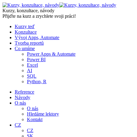
Skip
to
Kurzy, konzultace, návody
content
Přijďte na kurz a zrychlete svoji práci!
Kurzy teď
Konzultace
Vývoj Apps, Automate
Tvorba reportů
Co umíme
Power Apps & Automate
Power BI
Excel
AI
SQL
Python, R
Reference
Návody
O nás
O nás
Hledáme lektory
Kontakt
CZ
CZ
SK