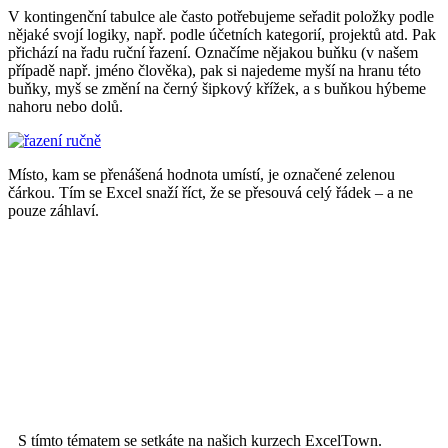
V kontingenční tabulce ale často potřebujeme seřadit položky podle
nějaké svojí logiky, např. podle účetních kategorií, projektů atd. Pak
přichází na řadu ruční řazení. Označíme nějakou buňku (v našem
případě např. jméno člověka), pak si najedeme myší na hranu této
buňky, myš se změní na černý šipkový křížek, a s buňkou hýbeme
nahoru nebo dolů.
Místo, kam se přenášená hodnota umístí, je označené zelenou
čárkou. Tím se Excel snaží říct, že se přesouvá celý řádek – a ne
pouze záhlaví.
S tímto tématem se setkáte na našich kurzech ExcelTown.