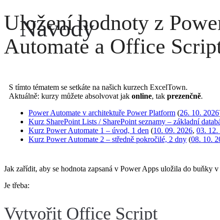
Uložení hodnoty z Powe
Návody
Automate a Office Scrip
S tímto tématem se setkáte na našich kurzech ExcelTown.
Aktuálně: kurzy můžete absolvovat jak
online
, tak
prezenčně
.
Power Automate v architektuře Power Platform
(
26. 10. 2026
Kurz SharePoint Lists / SharePoint seznamy – základní datab
Kurz Power Automate 1 – úvod, 1 den
(
10. 09. 2026
,
03. 12.
Kurz Power Automate 2 – středně pokročilé, 2 dny
(
08. 10. 
Jak zařídit, aby se hodnota zapsaná v Power Apps uložila do buňky v
Je třeba:
Vytvořit Office Script