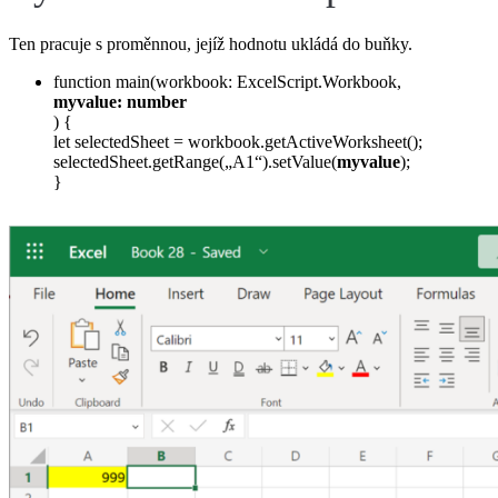
Ten pracuje s proměnnou, jejíž hodnotu ukládá do buňky.
function main(workbook: ExcelScript.Workbook,
myvalue: number
) {
let selectedSheet = workbook.getActiveWorksheet();
selectedSheet.getRange(„A1“).setValue(
myvalue
);
}