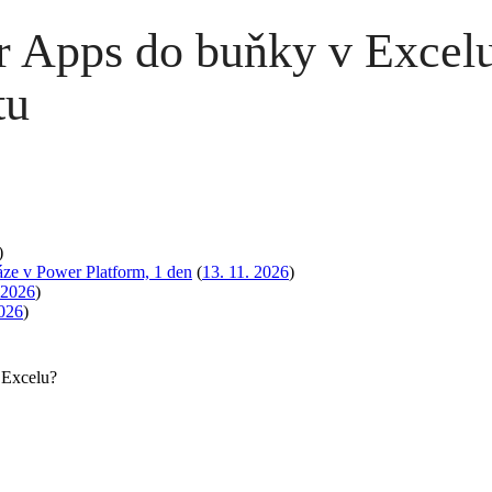
r Apps do buňky v Excel
tu
)
áze v Power Platform, 1 den
(
13. 11. 2026
)
 2026
)
2026
)
 Excelu?