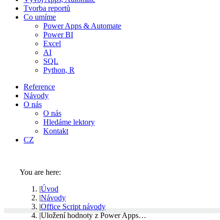
Tvorba reportů
Co umíme
Power Apps & Automate
Power BI
Excel
AI
SQL
Python, R
Reference
Návody
O nás
O nás
Hledáme lektory
Kontakt
CZ
You are here:
Úvod
Návody
Office Script návody
Uložení hodnoty z Power Apps…