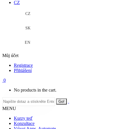
CZ
CZ
SK
EN
Můj účet
Registrace
Přihlášení
0
No products in the cart.
MENU
Kurzy teď
Konzultace
Vývoj Apps, Automate