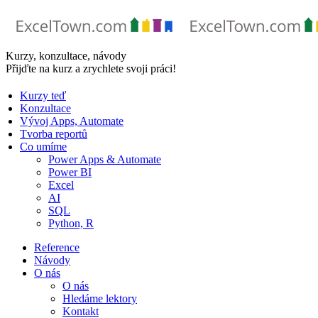
Skip
to
content
Kurzy, konzultace, návody
Přijďte na kurz a zrychlete svoji práci!
Kurzy teď
Konzultace
Vývoj Apps, Automate
Tvorba reportů
Co umíme
Power Apps & Automate
Power BI
Excel
AI
SQL
Python, R
Reference
Návody
O nás
O nás
Hledáme lektory
Kontakt