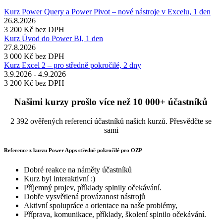
Kurz Power Query a Power Pivot – nové nástroje v Excelu, 1 den
26.8.2026
3 200 Kč
bez DPH
Kurz Úvod do Power BI, 1 den
27.8.2026
3 000 Kč
bez DPH
Kurz Excel 2 – pro středně pokročilé, 2 dny
3.9.2026 - 4.9.2026
3 200 Kč
bez DPH
Našimi kurzy prošlo více než 10 000+ účastníků
2 392 ověřených referencí účastníků našich kurzů. Přesvědčte se
sami
Reference z kurzu Power Apps středně pokročilé pro OZP
Dobré reakce na náměty účastníků
Kurz byl interaktivní :)
Příjemný projev, příklady splnily očekávání.
Dobře vysvětlená provázanost nástrojů
Aktivní spolupráce a orientace na naše problémy,
Příprava, komunikace, příklady, školení splnilo očekávání.