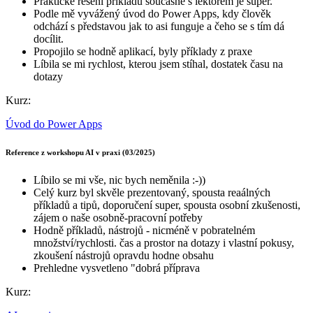
Praktické řešení příkladů současně s lektorem je super.
Podle mě vyvážený úvod do Power Apps, kdy člověk
odchází s představou jak to asi funguje a čeho se s tím dá
docílit.
Propojilo se hodně aplikací, byly příklady z praxe
Líbila se mi rychlost, kterou jsem stíhal, dostatek času na
dotazy
Kurz:
Úvod do Power Apps
Reference z workshopu AI v praxi (03/2025)
Líbilo se mi vše, nic bych neměnila :-))
Celý kurz byl skvěle prezentovaný, spousta reaálných
příkladů a tipů, doporučení super, spousta osobní zkušenosti,
zájem o naše osobně-pracovní potřeby
Hodně příkladů, nástrojů - nicméně v pobratelném
množství/rychlosti. čas a prostor na dotazy i vlastní pokusy,
zkoušení nástrojů opravdu hodne obsahu
Prehledne vysvetleno "dobrá příprava
Kurz: