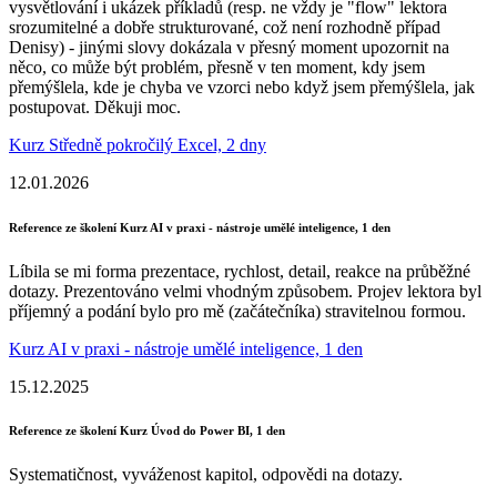
vysvětlování i ukázek příkladů (resp. ne vždy je "flow" lektora
srozumitelné a dobře strukturované, což není rozhodně případ
Denisy) - jinými slovy dokázala v přesný moment upozornit na
něco, co může být problém, přesně v ten moment, kdy jsem
přemýšlela, kde je chyba ve vzorci nebo když jsem přemýšlela, jak
postupovat. Děkuji moc.
Kurz Středně pokročilý Excel, 2 dny
12.01.2026
Reference ze školení Kurz AI v praxi - nástroje umělé inteligence, 1 den
Líbila se mi forma prezentace, rychlost, detail, reakce na průběžné
dotazy. Prezentováno velmi vhodným způsobem. Projev lektora byl
příjemný a podání bylo pro mě (začátečníka) stravitelnou formou.
Kurz AI v praxi - nástroje umělé inteligence, 1 den
15.12.2025
Reference ze školení Kurz Úvod do Power BI, 1 den
Systematičnost, vyváženost kapitol, odpovědi na dotazy.