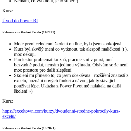
Nemám, co vytknout, je to super :)
Kurz:
Úvod do Power BI
Reference ze školení Excelu (11/2021)
Moje první celodenní školení on line, byla jsem spokojená
Kurz byl skvělý (není co vytknout, tak alespoň maličkosti :) ),
moc děkuji.
Pan lektor problematiku zná, pracuje s ní v praxi, umí
bezvadně podat, nemám jedinou výhradu. Obávám se že není
moc prostoru pro další zlepšení.
Školení mi přineslo to, co jsem očekávala - rozšíření znalostí z
excelu, poznání nových funkcí a návod, jak ty stávající
používat lépe. Ukázka z Power Pivot mě nalákala na další
školení :-)
Kurz:
https://exceltown.com/kurzy/dvoudenni-stredne-pokrocily-kurz-
excelu/
Reference ze školení Excelu (10/2021)