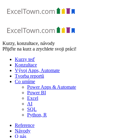
Skip
to
content
Kurzy, konzultace, návody
Přijďte na kurz a zrychlete svoji práci!
Kurzy teď
Konzultace
Vývoj Apps, Automate
Tvorba reportů
Co umíme
Power Apps & Automate
Power BI
Excel
AI
SQL
Python, R
Reference
Návody
O nás