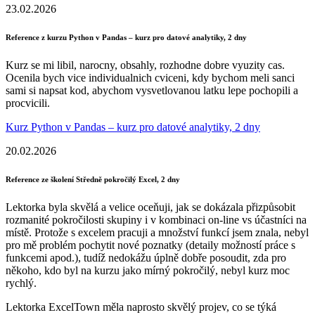
23.02.2026
Reference z kurzu Python v Pandas – kurz pro datové analytiky, 2 dny
Kurz se mi libil, narocny, obsahly, rozhodne dobre vyuzity cas.
Ocenila bych vice individualnich cviceni, kdy bychom meli sanci
sami si napsat kod, abychom vysvetlovanou latku lepe pochopili a
procvicili.
Kurz Python v Pandas – kurz pro datové analytiky, 2 dny
20.02.2026
Reference ze školení Středně pokročilý Excel, 2 dny
Lektorka byla skvělá a velice oceňuji, jak se dokázala přizpůsobit
rozmanité pokročilosti skupiny i v kombinaci on-line vs účastníci na
místě. Protože s excelem pracuji a množství funkcí jsem znala, nebyl
pro mě problém pochytit nové poznatky (detaily možností práce s
funkcemi apod.), tudíž nedokážu úplně dobře posoudit, zda pro
někoho, kdo byl na kurzu jako mírný pokročilý, nebyl kurz moc
rychlý.
Lektorka ExcelTown měla naprosto skvělý projev, co se týká