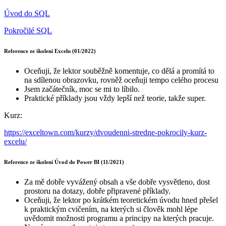
Úvod do SQL
Pokročilé SQL
Reference ze školení Excelu (01/2022)
Oceňuji, že lektor souběžně komentuje, co dělá a promítá to
na sdílenou obrazovku, rovněž oceňuji tempo celého procesu
Jsem začátečník, moc se mi to líbilo.
Praktické příklady jsou vždy lepší než teorie, takže super.
Kurz:
https://exceltown.com/kurzy/dvoudenni-stredne-pokrocily-kurz-
excelu/
Reference ze školení Úvod do Power BI (11/2021)
Za mě dobře vyvážený obsah a vše dobře vysvětleno, dost
prostoru na dotazy, dobře připravené příklady.
Oceňuji, že lektor po krátkém teoretickém úvodu hned přešel
k praktickým cvičením, na kterých si člověk mohl lépe
uvědomit možnosti programu a principy na kterých pracuje.