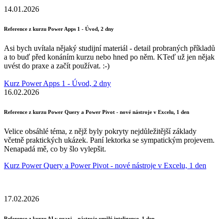
14.01.2026
Reference z kurzu Power Apps 1 - Úvod, 2 dny
Asi bych uvítala nějaký studijní materiál - detail probraných příkladů
a to buď před konáním kurzu nebo hned po něm. KTeď už jen nějak
uvést do praxe a začít používat. :-)
Kurz Power Apps 1 - Úvod, 2 dny
16.02.2026
Reference z kurzu Power Query a Power Pivot - nové nástroje v Excelu, 1 den
Velice obsáhlé téma, z nějž byly pokryty nejdůležitější základy
včetně praktických ukázek. Paní lektorka se sympatickým projevem.
Nenapadá mě, co by šlo vylepšit.
Kurz Power Query a Power Pivot - nové nástroje v Excelu, 1 den
17.02.2026
Reference z kurzu AI v praxi – nástroje umělé inteligence, 1 den