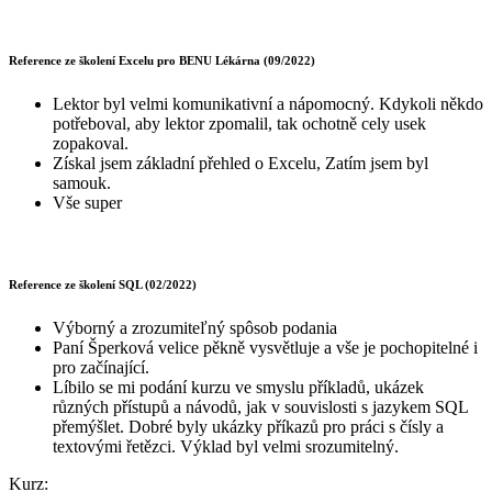
Reference ze školení Excelu pro BENU Lékárna (09/2022)
Lektor byl velmi komunikativní a nápomocný. Kdykoli někdo
potřeboval, aby lektor zpomalil, tak ochotně cely usek
zopakoval.
Získal jsem základní přehled o Excelu, Zatím jsem byl
samouk.
Vše super
Reference ze školení SQL (02/2022)
Výborný a zrozumiteľný spôsob podania
Paní Šperková velice pěkně vysvětluje a vše je pochopitelné i
pro začínající.
Líbilo se mi podání kurzu ve smyslu příkladů, ukázek
různých přístupů a návodů, jak v souvislosti s jazykem SQL
přemýšlet. Dobré byly ukázky příkazů pro práci s čísly a
textovými řetězci. Výklad byl velmi srozumitelný.
Kurz: