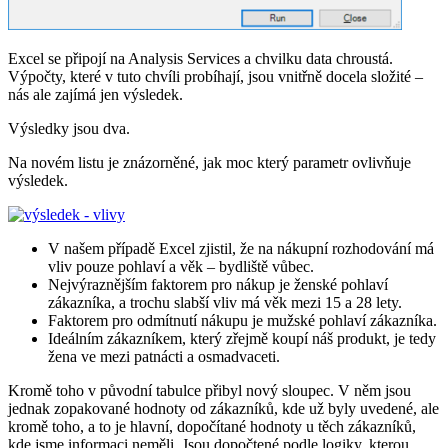
Excel se připojí na Analysis Services a chvilku data chroustá.
Výpočty, které v tuto chvíli probíhají, jsou vnitřně docela složité –
nás ale zajímá jen výsledek.
Výsledky jsou dva.
Na novém listu je znázorněné, jak moc který parametr ovlivňuje
výsledek.
V našem případě Excel zjistil, že na nákupní rozhodování má
vliv pouze pohlaví a věk – bydliště vůbec.
Nejvýraznějším faktorem pro nákup je ženské pohlaví
zákazníka, a trochu slabší vliv má věk mezi 15 a 28 lety.
Faktorem pro odmítnutí nákupu je mužské pohlaví zákazníka.
Ideálním zákazníkem, který zřejmě koupí náš produkt, je tedy
žena ve mezi patnácti a osmadvaceti.
Kromě toho v původní tabulce přibyl nový sloupec. V něm jsou
jednak zopakované hodnoty od zákazníků, kde už byly uvedené, ale
kromě toho, a to je hlavní, dopočítané hodnoty u těch zákazníků,
kde jsme informaci neměli. Jsou dopočtené podle logiky, kterou