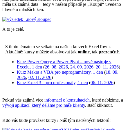
měla už známá data – tedy v našem případě je „Koupil“ uvedeno
hlavně u mladších žen.
A to je celé.
S tímto tématem se setkáte na našich kurzech ExcelTown.
Aktuálně: kurzy můžete absolvovat jak
online
, tak
prezenčně
.
Kurz Power Query a Power Pivot – nové nástroje v
Excelu, 1 den
(
26. 08. 2026
,
24. 09. 2026
,
20. 11. 2026
)
Kurz Makra a VBA pro neprogramátory, 1 den
(
18. 09.
2026
,
02. 11. 2026
)
Kurz Excel 3 – pro profesionály, 1 den
(
06. 11. 2026
)
Pokud vás zajímá více
informací o konzultacích
, které nabízíme, a
vývoji aplikací, který děláme pro naše klienty
, stačí kliknout.
Kdo vás bude provázet kurzy? Náš tým nadšených lektorů: