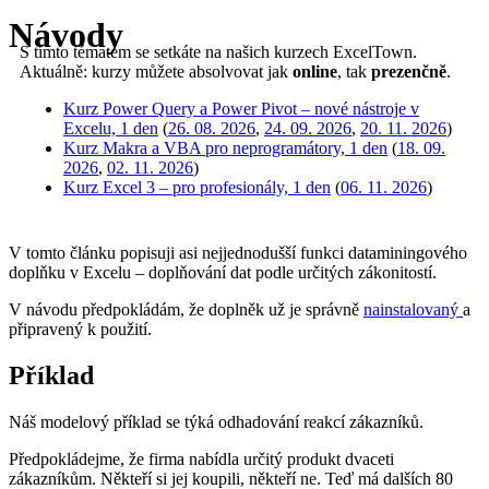
Návody
S tímto tématem se setkáte na našich kurzech ExcelTown.
Aktuálně: kurzy můžete absolvovat jak
online
, tak
prezenčně
.
Kurz Power Query a Power Pivot – nové nástroje v
Excelu, 1 den
(
26. 08. 2026
,
24. 09. 2026
,
20. 11. 2026
)
Kurz Makra a VBA pro neprogramátory, 1 den
(
18. 09.
2026
,
02. 11. 2026
)
Kurz Excel 3 – pro profesionály, 1 den
(
06. 11. 2026
)
V tomto článku popisuji asi nejjednodušší funkci dataminingového
doplňku v Excelu – doplňování dat podle určitých zákonitostí.
V návodu předpokládám, že doplněk už je správně
nainstalovaný
a
připravený k použití.
Příklad
Náš modelový příklad se týká odhadování reakcí zákazníků.
Předpokládejme, že firma nabídla určitý produkt dvaceti
zákazníkům. Někteří si jej koupili, někteří ne. Teď má dalších 80