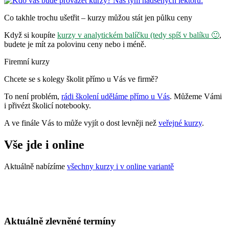
Co takhle trochu ušetřit – kurzy můžou stát jen půlku ceny
Když si koupíte
kurzy v analytickém balíčku (tedy spíš v balíku 🙂
,
budete je mít za polovinu ceny nebo i méně.
Firemní kurzy
Chcete se s kolegy školit přímo u Vás ve firmě?
To není problém,
rádi školení uděláme přímo u Vás
. Můžeme Vámi
i přivézt školicí notebooky.
A ve finále Vás to může vyjít o dost levněji než
veřejné kurzy
.
Vše jde i online
Aktuálně nabízíme
všechny kurzy i v online variantě
Aktuálně zlevněné termíny