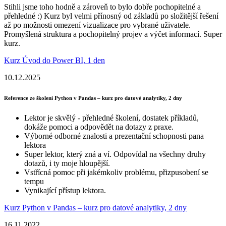
Stihli jsme toho hodně a zároveň to bylo dobře pochopitelné a
přehledné :) Kurz byl velmi přínosný od základů po složitější řešení
až po možnosti omezení vizualizace pro vybrané uživatele.
Promyšlená struktura a pochopitelný projev a výčet informací. Super
kurz.
Kurz Úvod do Power BI, 1 den
10.12.2025
Reference ze školení Python v Pandas – kurz pro datové analytiky, 2 dny
Lektor je skvělý - přehledné školení, dostatek příkladů,
dokáže pomoci a odpovědět na dotazy z praxe.
Výborné odborné znalosti a prezentační schopnosti pana
lektora
Super lektor, který zná a ví. Odpovídal na všechny druhy
dotazů, i ty moje hloupější.
Vstřícná pomoc při jakémkoliv problému, přizpusobení se
tempu
Vynikající přístup lektora.
Kurz Python v Pandas – kurz pro datové analytiky, 2 dny
16.11.2022