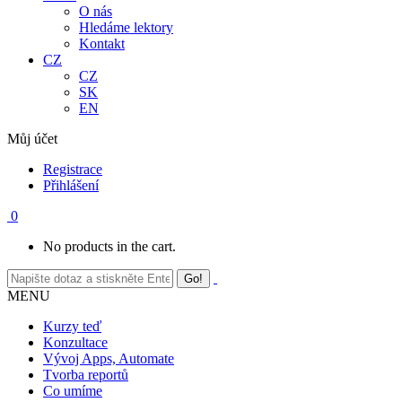
O nás
Hledáme lektory
Kontakt
CZ
CZ
SK
EN
Můj účet
Registrace
Přihlášení
0
No products in the cart.
MENU
Kurzy teď
Konzultace
Vývoj Apps, Automate
Tvorba reportů
Co umíme