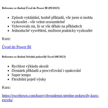
Reference ze školení Úvod do Power BI (09/2023)
Způsob vykládání, hodně příkladů, vše jsem si mohla
vyzkoušet - vše velmi srozumitelné
Vyhovovalo mi, že se vše dělalo na příkladech
Jednoduché vysvětlení, možnost prakticky vyzkoušet
Kurz:
Úvod do Power BI
Reference ze školení Středně pokročilý Excel (08/2023)
Rychlost výkladu akorát
Dostatek příkladů a procvičování i opakování
Super tempo
Flexibilní pojetí výuky
Kurz:
https://exceltown.com/kurzy/dvoudenni-stredne-pokrocily-kurz-
excelu/