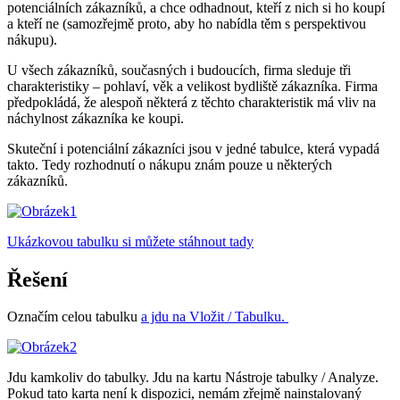
potenciálních zákazníků, a chce odhadnout, kteří z nich si ho koupí
a kteří ne (samozřejmě proto, aby ho nabídla těm s perspektivou
nákupu).
U všech zákazníků, současných i budoucích, firma sleduje tři
charakteristiky – pohlaví, věk a velikost bydliště zákazníka. Firma
předpokládá, že alespoň některá z těchto charakteristik má vliv na
náchylnost zákazníka ke koupi.
Skuteční i potenciální zákazníci jsou v jedné tabulce, která vypadá
takto. Tedy rozhodnutí o nákupu znám pouze u některých
zákazníků.
Ukázkovou tabulku si můžete stáhnout tady
Řešení
Označím celou tabulku
a jdu na Vložit / Tabulku.
Jdu kamkoliv do tabulky. Jdu na kartu Nástroje tabulky / Analyze.
Pokud tato karta není k dispozici, nemám zřejmě nainstalovaný