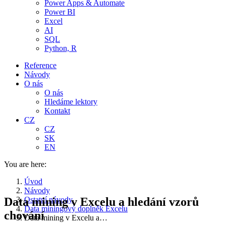
Power Apps & Automate
Power BI
Excel
AI
SQL
Python, R
Reference
Návody
O nás
O nás
Hledáme lektory
Kontakt
CZ
CZ
SK
EN
You are here:
Úvod
Návody
Data mining v Excelu a hledání vzorů
Ostatní návody
Data miningový doplněk Excelu
chování
Data mining v Excelu a…