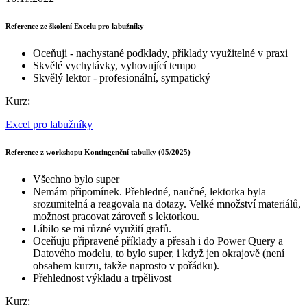
Reference ze školení Excelu pro labužníky
Oceňuji - nachystané podklady, příklady využitelné v praxi
Skvělé vychytávky, vyhovující tempo
Skvělý lektor - profesionální, sympatický
Kurz:
Excel pro labužníky
Reference z workshopu Kontingenční tabulky (05/2025)
Všechno bylo super
Nemám připomínek. Přehledné, naučné, lektorka byla
srozumitelná a reagovala na dotazy. Velké množství materiálů,
možnost pracovat zároveň s lektorkou.
Líbilo se mi různé využití grafů.
Oceňuju připravené příklady a přesah i do Power Query a
Datového modelu, to bylo super, i když jen okrajově (není
obsahem kurzu, takže naprosto v pořádku).
Přehlednost výkladu a trpělivost
Kurz: