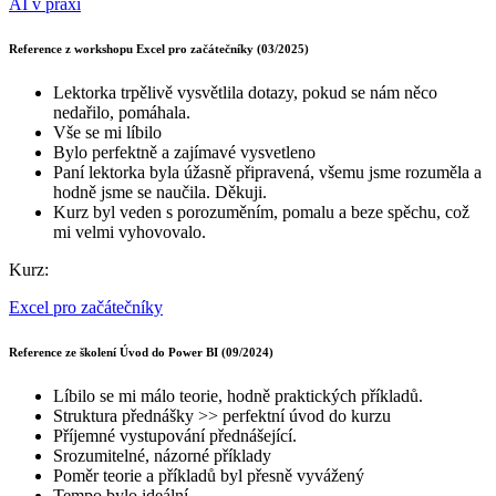
AI v praxi
Reference z workshopu Excel pro začátečníky (03/2025)
Lektorka trpělivě vysvětlila dotazy, pokud se nám něco
nedařilo, pomáhala.
Vše se mi líbilo
Bylo perfektně a zajímavé vysvetleno
Paní lektorka byla úžasně připravená, všemu jsme rozuměla a
hodně jsme se naučila. Děkuji.
Kurz byl veden s porozuměním, pomalu a beze spěchu, což
mi velmi vyhovovalo.
Kurz:
Excel pro začátečníky
Reference ze školení Úvod do Power BI (09/2024)
Líbilo se mi málo teorie, hodně praktických příkladů.
Struktura přednášky >> perfektní úvod do kurzu
Příjemné vystupování přednášející.
Srozumitelné, názorné příklady
Poměr teorie a příkladů byl přesně vyvážený
Tempo bylo ideální