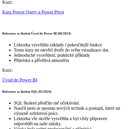
Kurz:
Kurz Power Query a Power Pivot
Reference ze školení Úvod do Power BI (06/2024)
Lektorka vysvětlila základy i pokročilejší funkce
Tento kurz mi otevřel dveře do světa vizualizace dat.
Jednoduché vysvětlení, praktické příklady
Přátelská a přívětivá atmosféra
Kurz:
Úvod do Power BI
Reference ze školení SQL (05/2024)
SQL školení předčilo mé očekávání.
Naučil jsem se spoustu nových technik a postupů, které mi
výrazně zefektivní práci.
Lektorka vše skvěle vysvětlila a byl vždy připraven
odpovědět na naše otázky.
Výuka byla velmi profesionální a přátelská.