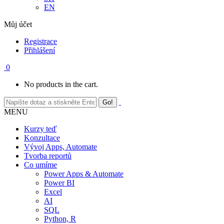
EN
Můj účet
Registrace
Přihlášení
0
No products in the cart.
MENU
Kurzy teď
Konzultace
Vývoj Apps, Automate
Tvorba reportů
Co umíme
Power Apps & Automate
Power BI
Excel
AI
SQL
Python, R