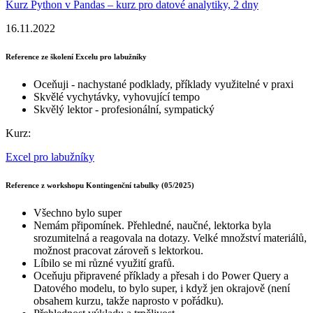
Kurz Python v Pandas – kurz pro datové analytiky, 2 dny
16.11.2022
Reference ze školení Excelu pro labužníky
Oceňuji - nachystané podklady, příklady využitelné v praxi
Skvělé vychytávky, vyhovující tempo
Skvělý lektor - profesionální, sympatický
Kurz:
Excel pro labužníky
Reference z workshopu Kontingenční tabulky (05/2025)
Všechno bylo super
Nemám připomínek. Přehledné, naučné, lektorka byla
srozumitelná a reagovala na dotazy. Velké množství materiálů,
možnost pracovat zároveň s lektorkou.
Líbilo se mi různé využití grafů.
Oceňuju připravené příklady a přesah i do Power Query a
Datového modelu, to bylo super, i když jen okrajově (není
obsahem kurzu, takže naprosto v pořádku).