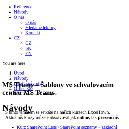
Reference
Návody
O nás
O nás
Hledáme lektory
Kontakt
CZ
CZ
SK
EN
You are here:
Úvod
Návody
MS Teams – Šablony ve schvalovacím
Ostatní návody
Office 365
centru MS Teams
MS Teams – Šablony ve…
Návody
S tímto tématem se setkáte na našich kurzech ExcelTown.
Aktuálně: kurzy můžete absolvovat jak
online
, tak
prezenčně
.
Kurz SharePoint Lists / SharePoint seznamy – základní