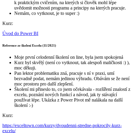
k praktickým cvičením, na kterých si člověk mohl lépe
uvědomit možnosti programu a principy na kterých pracuje.
Nemám, co vytknout, je to super :)
Kurz:
Úvod do Power BI
Reference ze školení Excelu (11/2021)
Moje první celodenní školení on line, byla jsem spokojená
Kurz byl skvělý (není co vytknout, tak alespoň maličkosti :) ),
moc děkuji.
Pan lektor problematiku zná, pracuje s ní v praxi, umí
bezvadně podat, nemám jedinou výhradu. Obávám se že není
moc prostoru pro další zlepšení.
Školení mi přineslo to, co jsem očekávala - rozšíření znalostí z
excelu, poznání nových funkcí a návod, jak ty stávající
používat lépe. Ukázka z Power Pivot mě nalákala na další
školení :-)
Kurz:
https://exceltown.com/kurzy/dvoudenni-stredne-pokrocily-kurz-
excelu/