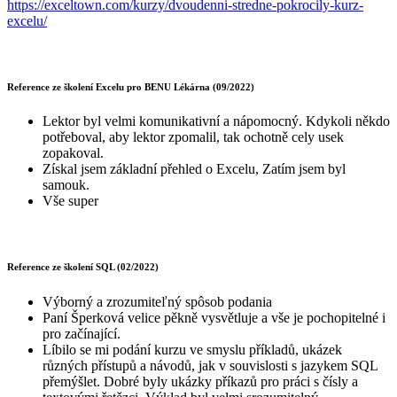
https://exceltown.com/kurzy/dvoudenni-stredne-pokrocily-kurz-
excelu/
Reference ze školení Excelu pro BENU Lékárna (09/2022)
Lektor byl velmi komunikativní a nápomocný. Kdykoli někdo
potřeboval, aby lektor zpomalil, tak ochotně cely usek
zopakoval.
Získal jsem základní přehled o Excelu, Zatím jsem byl
samouk.
Vše super
Reference ze školení SQL (02/2022)
Výborný a zrozumiteľný spôsob podania
Paní Šperková velice pěkně vysvětluje a vše je pochopitelné i
pro začínající.
Líbilo se mi podání kurzu ve smyslu příkladů, ukázek
různých přístupů a návodů, jak v souvislosti s jazykem SQL
přemýšlet. Dobré byly ukázky příkazů pro práci s čísly a