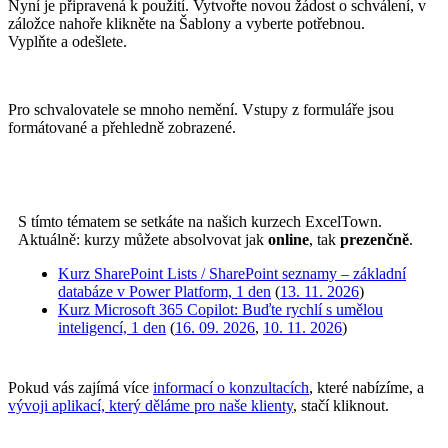
Nyní je připravená k použití. Vytvořte novou žádost o schválení, v
záložce nahoře klikněte na Šablony a vyberte potřebnou.
Vyplňte a odešlete.
Pro schvalovatele se mnoho nemění. Vstupy z formuláře jsou
formátované a přehledně zobrazené.
S tímto tématem se setkáte na našich kurzech ExcelTown.
Aktuálně: kurzy můžete absolvovat jak
online
, tak
prezenčně
.
Kurz SharePoint Lists / SharePoint seznamy – základní
databáze v Power Platform, 1 den
(
13. 11. 2026
)
Kurz Microsoft 365 Copilot: Buďte rychlí s umělou
inteligencí, 1 den
(
16. 09. 2026
,
10. 11. 2026
)
Pokud vás zajímá více
informací o konzultacích
, které nabízíme, a
vývoji aplikací, který děláme pro naše klienty
, stačí kliknout.