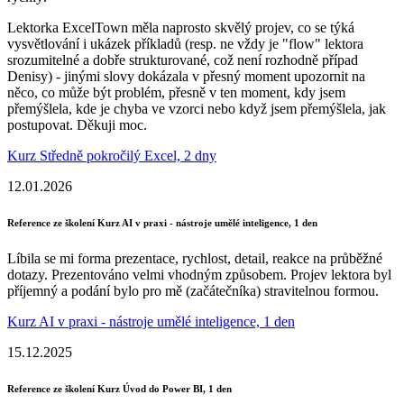
Lektorka ExcelTown měla naprosto skvělý projev, co se týká
vysvětlování i ukázek příkladů (resp. ne vždy je "flow" lektora
srozumitelné a dobře strukturované, což není rozhodně případ
Denisy) - jinými slovy dokázala v přesný moment upozornit na
něco, co může být problém, přesně v ten moment, kdy jsem
přemýšlela, kde je chyba ve vzorci nebo když jsem přemýšlela, jak
postupovat. Děkuji moc.
Kurz Středně pokročilý Excel, 2 dny
12.01.2026
Reference ze školení Kurz AI v praxi - nástroje umělé inteligence, 1 den
Líbila se mi forma prezentace, rychlost, detail, reakce na průběžné
dotazy. Prezentováno velmi vhodným způsobem. Projev lektora byl
příjemný a podání bylo pro mě (začátečníka) stravitelnou formou.
Kurz AI v praxi - nástroje umělé inteligence, 1 den
15.12.2025
Reference ze školení Kurz Úvod do Power BI, 1 den