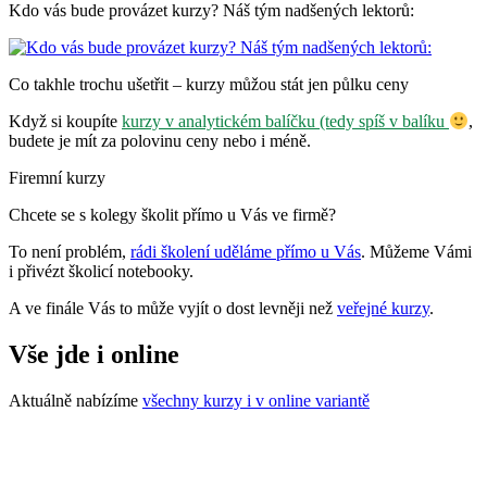
Kdo vás bude provázet kurzy? Náš tým nadšených lektorů:
Co takhle trochu ušetřit – kurzy můžou stát jen půlku ceny
Když si koupíte
kurzy v analytickém balíčku (tedy spíš v balíku
,
budete je mít za polovinu ceny nebo i méně.
Firemní kurzy
Chcete se s kolegy školit přímo u Vás ve firmě?
To není problém,
rádi školení uděláme přímo u Vás
. Můžeme Vámi
i přivézt školicí notebooky.
A ve finále Vás to může vyjít o dost levněji než
veřejné kurzy
.
Vše jde i online
Aktuálně nabízíme
všechny kurzy i v online variantě