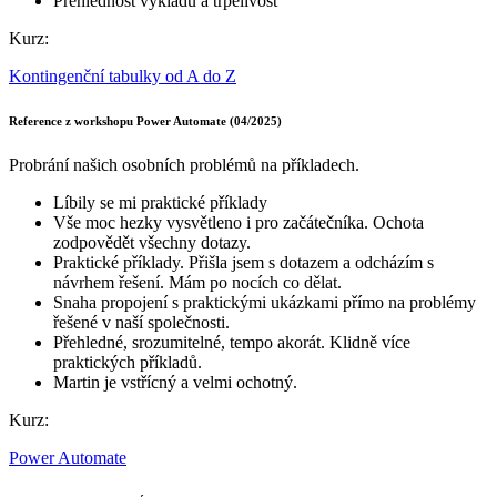
Přehlednost výkladu a trpělivost
Kurz:
Kontingenční tabulky od A do Z
Reference z workshopu Power Automate (04/2025)
Probrání našich osobních problémů na příkladech.
Líbily se mi praktické příklady
Vše moc hezky vysvětleno i pro začátečníka. Ochota
zodpovědět všechny dotazy.
Praktické příklady. Přišla jsem s dotazem a odcházím s
návrhem řešení. Mám po nocích co dělat.
Snaha propojení s praktickými ukázkami přímo na problémy
řešené v naší společnosti.
Přehledné, srozumitelné, tempo akorát. Klidně více
praktických příkladů.
Martin je vstřícný a velmi ochotný.
Kurz:
Power Automate