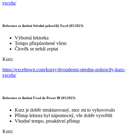
excelu/
Reference ze školení Středně pokročilý Excel (05/2023)
Výborná lektorka
Tempo přizpůsobené všem
Člověk se nebál zeptat
Kurz:
https://exceltown.com/kurzy/dvoudenni-stredne-pokrocily-kurz-
excelu/
Reference ze školení Úvod do Power BI (05/2023)
Kurz je dobře strukturovaný, moc mi to vyhovovalo
Přístup lektora byl nápomocný, vše dobře vysvětlil
Vhodné tempo, proaktivní přístup
Kurz: