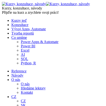
Skip
to
Kurzy, konzultace, návody
content
Přijďte na kurz a zrychlete svoji práci!
Kurzy teď
Konzultace
Vývoj Apps, Automate
Tvorba reportů
Co umíme
Power Apps & Automate
Power BI
Excel
AI
SQL
Python, R
Reference
Návody
O nás
O nás
Hledáme lektory
Kontakt
CZ
CZ
SK