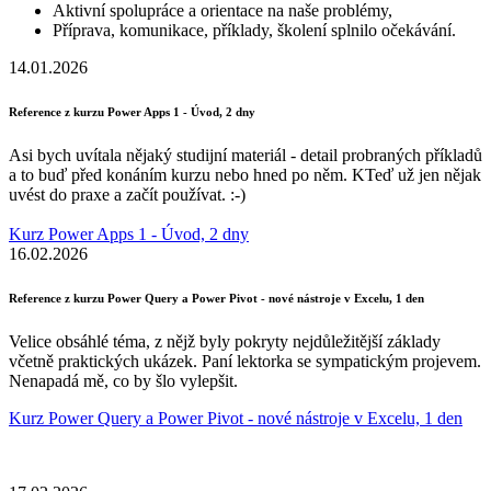
Aktivní spolupráce a orientace na naše problémy,
Příprava, komunikace, příklady, školení splnilo očekávání.
14.01.2026
Reference z kurzu Power Apps 1 - Úvod, 2 dny
Asi bych uvítala nějaký studijní materiál - detail probraných příkladů
a to buď před konáním kurzu nebo hned po něm. KTeď už jen nějak
uvést do praxe a začít používat. :-)
Kurz Power Apps 1 - Úvod, 2 dny
16.02.2026
Reference z kurzu Power Query a Power Pivot - nové nástroje v Excelu, 1 den
Velice obsáhlé téma, z nějž byly pokryty nejdůležitější základy
včetně praktických ukázek. Paní lektorka se sympatickým projevem.
Nenapadá mě, co by šlo vylepšit.
Kurz Power Query a Power Pivot - nové nástroje v Excelu, 1 den