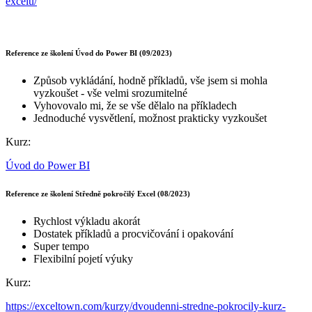
excelu/
Reference ze školení Úvod do Power BI (09/2023)
Způsob vykládání, hodně příkladů, vše jsem si mohla
vyzkoušet - vše velmi srozumitelné
Vyhovovalo mi, že se vše dělalo na příkladech
Jednoduché vysvětlení, možnost prakticky vyzkoušet
Kurz:
Úvod do Power BI
Reference ze školení Středně pokročilý Excel (08/2023)
Rychlost výkladu akorát
Dostatek příkladů a procvičování i opakování
Super tempo
Flexibilní pojetí výuky
Kurz:
https://exceltown.com/kurzy/dvoudenni-stredne-pokrocily-kurz-