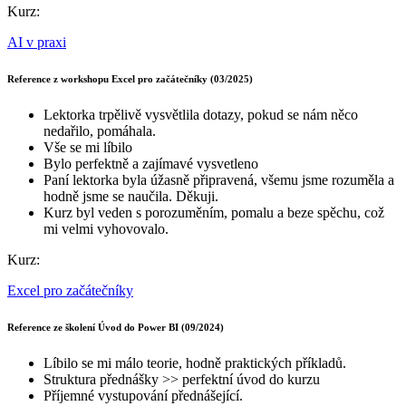
Kurz:
AI v praxi
Reference z workshopu Excel pro začátečníky (03/2025)
Lektorka trpělivě vysvětlila dotazy, pokud se nám něco
nedařilo, pomáhala.
Vše se mi líbilo
Bylo perfektně a zajímavé vysvetleno
Paní lektorka byla úžasně připravená, všemu jsme rozuměla a
hodně jsme se naučila. Děkuji.
Kurz byl veden s porozuměním, pomalu a beze spěchu, což
mi velmi vyhovovalo.
Kurz:
Excel pro začátečníky
Reference ze školení Úvod do Power BI (09/2024)
Líbilo se mi málo teorie, hodně praktických příkladů.
Struktura přednášky >> perfektní úvod do kurzu
Příjemné vystupování přednášející.