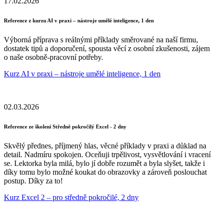
17.02.2026
Reference z kurzu AI v praxi – nástroje umělé inteligence, 1 den
Výborná příprava s reálnými příklady směrované na naší firmu,
dostatek tipů a doporučení, spousta věcí z osobní zkušenosti, zájem
o naše osobně-pracovní potřeby.
Kurz AI v praxi – nástroje umělé inteligence, 1 den
02.03.2026
Reference ze školení Středně pokročilý Excel - 2 dny
Skvělý přednes, příjmený hlas, věcné příklady v praxi a důklad na
detail. Nadmíru spokojen. Oceňuji trpělivost, vysvětlování i vracení
se. Lektorka byla milá, bylo jí dobře rozumět a byla slyšet, takže i
díky tomu bylo možné koukat do obrazovky a zároveň poslouchat
postup. Díky za to!
Kurz Excel 2 – pro středně pokročilé, 2 dny