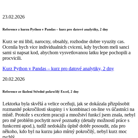
23.02.2026
Reference z kurzu Python v Pandas – kurz pro datové analytiky, 2 dny
Kurz se mi libil, narocny, obsahly, rozhodne dobre vyuzity cas.
Ocenila bych vice individualnich cviceni, kdy bychom meli sanci
sami si napsat kod, abychom vysvetlovanou latku lepe pochopili a
procvicili.
Kurz Python v Pandas – kurz pro datové analytiky, 2 dny
20.02.2026
Reference ze školení Středně pokročilý Excel, 2 dny
Lektorka byla skvělá a velice oceňuji, jak se dokázala přizpůsobit
rozmanité pokročilosti skupiny i v kombinaci on-line vs účastníci na
místě. Protože s excelem pracuji a množství funkcí jsem znala, nebyl
pro mě problém pochytit nové poznatky (detaily možností práce s
funkcemi apod.), tudíž nedokážu úplně dobře posoudit, zda pro
někoho, kdo byl na kurzu jako mírný pokročilý, nebyl kurz moc
rychlý.