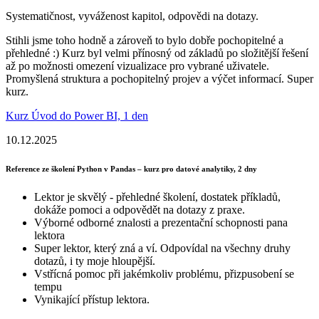
Systematičnost, vyváženost kapitol, odpovědi na dotazy.
Stihli jsme toho hodně a zároveň to bylo dobře pochopitelné a
přehledné :) Kurz byl velmi přínosný od základů po složitější řešení
až po možnosti omezení vizualizace pro vybrané uživatele.
Promyšlená struktura a pochopitelný projev a výčet informací. Super
kurz.
Kurz Úvod do Power BI, 1 den
10.12.2025
Reference ze školení Python v Pandas – kurz pro datové analytiky, 2 dny
Lektor je skvělý - přehledné školení, dostatek příkladů,
dokáže pomoci a odpovědět na dotazy z praxe.
Výborné odborné znalosti a prezentační schopnosti pana
lektora
Super lektor, který zná a ví. Odpovídal na všechny druhy
dotazů, i ty moje hloupější.
Vstřícná pomoc při jakémkoliv problému, přizpusobení se
tempu
Vynikající přístup lektora.