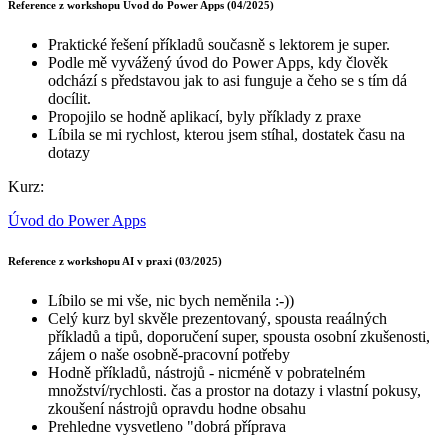
Reference z workshopu Úvod do Power Apps (04/2025)
Praktické řešení příkladů současně s lektorem je super.
Podle mě vyvážený úvod do Power Apps, kdy člověk
odchází s představou jak to asi funguje a čeho se s tím dá
docílit.
Propojilo se hodně aplikací, byly příklady z praxe
Líbila se mi rychlost, kterou jsem stíhal, dostatek času na
dotazy
Kurz:
Úvod do Power Apps
Reference z workshopu AI v praxi (03/2025)
Líbilo se mi vše, nic bych neměnila :-))
Celý kurz byl skvěle prezentovaný, spousta reaálných
příkladů a tipů, doporučení super, spousta osobní zkušenosti,
zájem o naše osobně-pracovní potřeby
Hodně příkladů, nástrojů - nicméně v pobratelném
množství/rychlosti. čas a prostor na dotazy i vlastní pokusy,
zkoušení nástrojů opravdu hodne obsahu
Prehledne vysvetleno "dobrá příprava