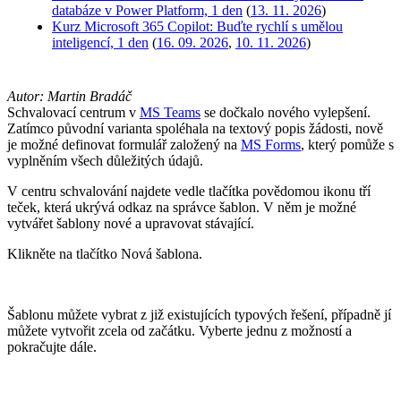
databáze v Power Platform, 1 den
(
13. 11. 2026
)
Kurz Microsoft 365 Copilot: Buďte rychlí s umělou
inteligencí, 1 den
(
16. 09. 2026
,
10. 11. 2026
)
Autor: Martin Bradáč
Schvalovací centrum v
MS Teams
se dočkalo nového vylepšení.
Zatímco původní varianta spoléhala na textový popis žádosti, nově
je možné definovat formulář založený na
MS Forms
, který pomůže s
vyplněním všech důležitých údajů.
V centru schvalování najdete vedle tlačítka povědomou ikonu tří
teček, která ukrývá odkaz na správce šablon. V něm je možné
vytvářet šablony nové a upravovat stávající.
Klikněte na tlačítko Nová šablona.
Šablonu můžete vybrat z již existujících typových řešení, případně jí
můžete vytvořit zcela od začátku. Vyberte jednu z možností a
pokračujte dále.