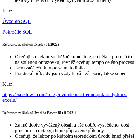
textovými řetězci. Výklad byl velmi srozumitelný.
Kurz:
Úvod do SQL
Pokročilé SQL
Reference ze školení Excelu (01/2022)
Oceňuji, že lektor souběžně komentuje, co dělá a promítá to
na sdílenou obrazovku, rovněž oceňuji tempo celého procesu
Jsem začátečník, moc se mi to líbilo.
Praktické příklady jsou vždy lepší než teorie, takže super.
Kurz:
https://exceltown.com/kurzy/dvoudenni-stredne-pokrocily-kurz-
excelu/
Reference ze školení Úvod do Power BI (11/2021)
Za mě dobře vyvážený obsah a vše dobře vysvětleno, dost
prostoru na dotazy, dobře připravené příklady.
Oceňuji, že lektor po krátkém teoretickém úvodu hned přešel