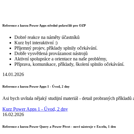
Reference z kurzu Power Apps středně pokročilé pro OZP
Dobré reakce na náměty účastníků
Kurz byl interaktivní :)
Příjemný projev, příklady splnily očekávání.
Dobře vysvětlená provázanost nástrojů
Aktivní spolupráce a orientace na naše problémy,
Příprava, komunikace, příklady, školení splnilo očekávání.
14.01.2026
Reference z kurzu Power Apps 1 - Úvod, 2 dny
Asi bych uvítala nějaký studijní materiál - detail probraných příklad
Kurz Power Apps 1 - Úvod, 2 dny
16.02.2026
Reference z kurzu Power Query a Power Pivot - nové nástroje v Excelu, 1 den