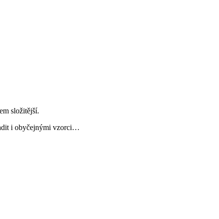
m složitější.
adit i obyčejnými vzorci…