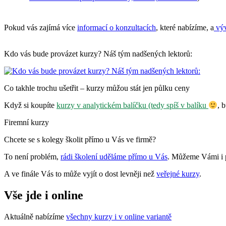
Pokud vás zajímá více
informací o konzultacích
, které nabízíme, a
výv
Kdo vás bude provázet kurzy? Náš tým nadšených lektorů:
Co takhle trochu ušetřit – kurzy můžou stát jen půlku ceny
Když si koupíte
kurzy v analytickém balíčku (tedy spíš v balíku
, 
Firemní kurzy
Chcete se s kolegy školit přímo u Vás ve firmě?
To není problém,
rádi školení uděláme přímo u Vás
. Můžeme Vámi i p
A ve finále Vás to může vyjít o dost levněji než
veřejné kurzy
.
Vše jde i online
Aktuálně nabízíme
všechny kurzy i v online variantě