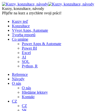
Skip
to
Kurzy, konzultace, návody
content
Přijďte na kurz a zrychlete svoji práci!
Kurzy teď
Konzultace
Vývoj Apps, Automate
Tvorba reportů
Co umíme
Power Apps & Automate
Power BI
Excel
AI
SQL
Python, R
Reference
Návody
O nás
O nás
Hledáme lektory
Kontakt
CZ
CZ
SK