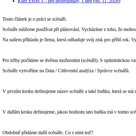
Kurz Excel 3 – pro profesionály, 1 den (
06. 11. 2026
)
Tento článek je o práci se scénáři.
Scénáře můžeme používat při plánování. Vycházíme z toho, že mohou 
Na našem příkladu je firma, která odhaduje svůj zisk pro příští rok. V
Pro tržby počítáme se dvěma možnostmi (scénáři). S optimistickou va
Scénáře vytvoříme na Data / Citlivostní analýza / Správce scénářů.
V prvním kroku definujeme název scénáře a také buňku, která se má mě
V dalším kroku definujeme, jakou hodnotu tato buňka má v tomto scén
Obdobně přidáme další scénáře. Co s nimi teď?