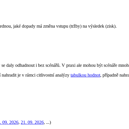
jednou, jaké dopady má změna vstupu (tržby) na výsledek (zisk).
y se daly odhadnout i bez scénářů. V praxi ale mohou být scénáře mnohe
 nahradit je v rámci citlivostní analýzy
tabulkou hodnot
, případně nahr
. 09. 2026
,
21. 09. 2026
, ...)