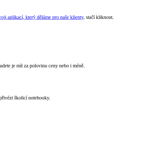
oji aplikací, který děláme pro naše klienty
, stačí kliknout.
budete je mít za polovinu ceny nebo i méně.
řivézt školicí notebooky.