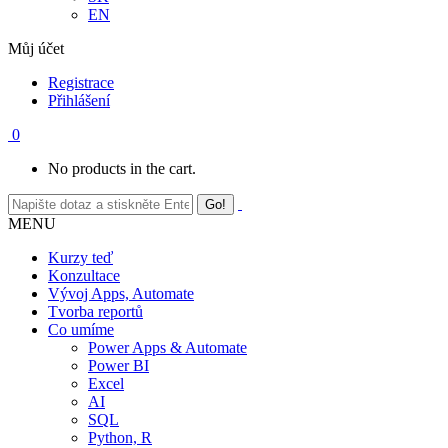
EN
Můj účet
Registrace
Přihlášení
0
No products in the cart.
MENU
Kurzy teď
Konzultace
Vývoj Apps, Automate
Tvorba reportů
Co umíme
Power Apps & Automate
Power BI
Excel
AI
SQL
Python, R