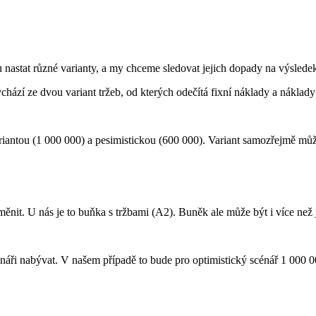
nastat různé varianty, a my chceme sledovat jejich dopady na výslede
ychází ze dvou variant tržeb, od kterých odečítá fixní náklady a náklady
riantou (1 000 000) a pesimistickou (600 000). Variant samozřejmě mů
nit. U nás je to buňka s tržbami (A2). Buněk ale může být i více než 
áři nabývat. V našem případě to bude pro optimistický scénář 1 000 0