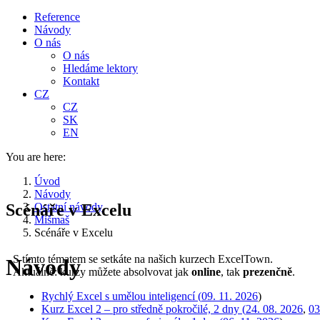
Reference
Návody
O nás
O nás
Hledáme lektory
Kontakt
CZ
CZ
SK
EN
You are here:
Úvod
Návody
Scénáře v Excelu
Ostatní návody
Mišmaš
Scénáře v Excelu
S tímto tématem se setkáte na našich kurzech ExcelTown.
Návody
Aktuálně: kurzy můžete absolvovat jak
online
, tak
prezenčně
.
Rychlý Excel s umělou inteligencí (
09. 11. 2026
)
Kurz Excel 2 – pro středně pokročilé, 2 dny (
24. 08. 2026
,
03