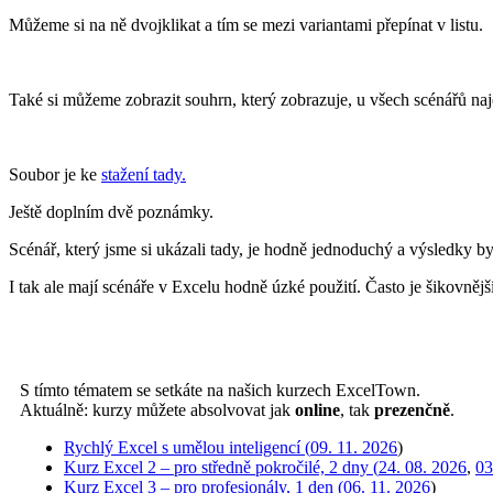
Můžeme si na ně dvojklikat a tím se mezi variantami přepínat v listu.
Také si můžeme zobrazit souhrn, který zobrazuje, u všech scénářů na
Soubor je ke
stažení tady.
Ještě doplním dvě poznámky.
Scénář, který jsme si ukázali tady, je hodně jednoduchý a výsledky b
I tak ale mají scénáře v Excelu hodně úzké použití. Často je šikovnější
S tímto tématem se setkáte na našich kurzech ExcelTown.
Aktuálně: kurzy můžete absolvovat jak
online
, tak
prezenčně
.
Rychlý Excel s umělou inteligencí (
09. 11. 2026
)
Kurz Excel 2 – pro středně pokročilé, 2 dny (
24. 08. 2026
,
03
Kurz Excel 3 – pro profesionály, 1 den (
06. 11. 2026
)