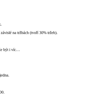
k.
 závislé na tržbách (tvoří 30% tržeb).
že být i víc…
jedna.
00.