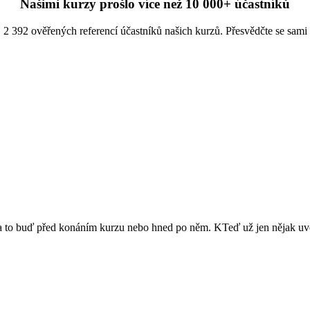
Našimi kurzy prošlo více než 10 000+ účastníků
2 392 ověřených referencí účastníků našich kurzů. Přesvědčte se sami
ů a to buď před konáním kurzu nebo hned po něm. KTeď už jen nějak uvés