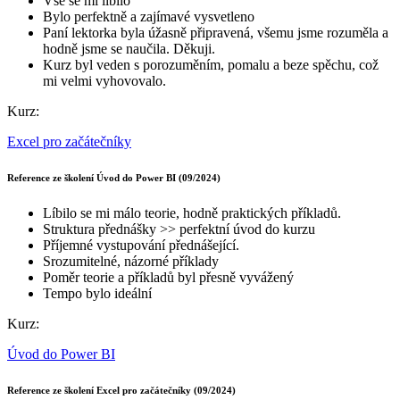
Vše se mi líbilo
Bylo perfektně a zajímavé vysvetleno
Paní lektorka byla úžasně připravená, všemu jsme rozuměla a
hodně jsme se naučila. Děkuji.
Kurz byl veden s porozuměním, pomalu a beze spěchu, což
mi velmi vyhovovalo.
Kurz:
Excel pro začátečníky
Reference ze školení Úvod do Power BI (09/2024)
Líbilo se mi málo teorie, hodně praktických příkladů.
Struktura přednášky >> perfektní úvod do kurzu
Příjemné vystupování přednášející.
Srozumitelné, názorné příklady
Poměr teorie a příkladů byl přesně vyvážený
Tempo bylo ideální
Kurz:
Úvod do Power BI
Reference ze školení Excel pro začátečníky (09/2024)