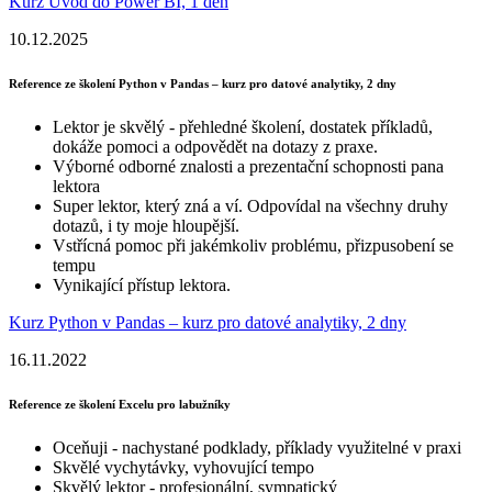
Kurz Úvod do Power BI, 1 den
10.12.2025
Reference ze školení Python v Pandas – kurz pro datové analytiky, 2 dny
Lektor je skvělý - přehledné školení, dostatek příkladů,
dokáže pomoci a odpovědět na dotazy z praxe.
Výborné odborné znalosti a prezentační schopnosti pana
lektora
Super lektor, který zná a ví. Odpovídal na všechny druhy
dotazů, i ty moje hloupější.
Vstřícná pomoc při jakémkoliv problému, přizpusobení se
tempu
Vynikající přístup lektora.
Kurz Python v Pandas – kurz pro datové analytiky, 2 dny
16.11.2022
Reference ze školení Excelu pro labužníky
Oceňuji - nachystané podklady, příklady využitelné v praxi
Skvělé vychytávky, vyhovující tempo
Skvělý lektor - profesionální, sympatický