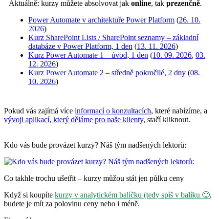
Aktuálně: kurzy můžete absolvovat jak
online
, tak
prezenčně
.
Power Automate v architektuře Power Platform
(
26. 10.
2026
)
Kurz SharePoint Lists / SharePoint seznamy – základní
databáze v Power Platform, 1 den
(
13. 11. 2026
)
Kurz Power Automate 1 – úvod, 1 den
(
10. 09. 2026
,
03.
12. 2026
)
Kurz Power Automate 2 – středně pokročilé, 2 dny
(
08.
10. 2026
)
Pokud vás zajímá více
informací o konzultacích
, které nabízíme, a
vývoji aplikací, který děláme pro naše klienty
, stačí kliknout.
Kdo vás bude provázet kurzy? Náš tým nadšených lektorů:
Co takhle trochu ušetřit – kurzy můžou stát jen půlku ceny
Když si koupíte
kurzy v analytickém balíčku (tedy spíš v balíku 🙂
,
budete je mít za polovinu ceny nebo i méně.