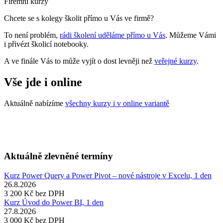
Firemní kurzy
Chcete se s kolegy školit přímo u Vás ve firmě?
To není problém,
rádi školení uděláme přímo u Vás
. Můžeme Vámi
i přivézt školicí notebooky.
A ve finále Vás to může vyjít o dost levněji než
veřejné kurzy
.
Vše jde i online
Aktuálně nabízíme
všechny kurzy i v online variantě
Aktuálně zlevněné termíny
Kurz Power Query a Power Pivot – nové nástroje v Excelu, 1 den
26.8.2026
3 200 Kč
bez DPH
Kurz Úvod do Power BI, 1 den
27.8.2026
3 000 Kč
bez DPH