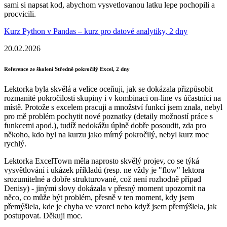
sami si napsat kod, abychom vysvetlovanou latku lepe pochopili a
procvicili.
Kurz Python v Pandas – kurz pro datové analytiky, 2 dny
20.02.2026
Reference ze školení Středně pokročilý Excel, 2 dny
Lektorka byla skvělá a velice oceňuji, jak se dokázala přizpůsobit
rozmanité pokročilosti skupiny i v kombinaci on-line vs účastníci na
místě. Protože s excelem pracuji a množství funkcí jsem znala, nebyl
pro mě problém pochytit nové poznatky (detaily možností práce s
funkcemi apod.), tudíž nedokážu úplně dobře posoudit, zda pro
někoho, kdo byl na kurzu jako mírný pokročilý, nebyl kurz moc
rychlý.
Lektorka ExcelTown měla naprosto skvělý projev, co se týká
vysvětlování i ukázek příkladů (resp. ne vždy je "flow" lektora
srozumitelné a dobře strukturované, což není rozhodně případ
Denisy) - jinými slovy dokázala v přesný moment upozornit na
něco, co může být problém, přesně v ten moment, kdy jsem
přemýšlela, kde je chyba ve vzorci nebo když jsem přemýšlela, jak
postupovat. Děkuji moc.