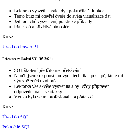
Lektorka vysvětlila základy i pokročilejší funkce
Tento kurz mi otevřel dveře do světa vizualizace dat.
Jednoduché vysvětlení, praktické příklady
Přátelská a přívětivá atmosféra
Kurz:
Úvod do Power BI
Reference ze školení SQL (05/2024)
SQL školení předčilo mé očekávání.
Naučil jsem se spoustu nových technik a postupů, které mi
výrazně zefektivní práci.
Lektorka vše skvěle vysvětlila a byl vždy připraven
odpovědět na naše otázky.
Výuka byla velmi profesionální a přátelská.
Kurz:
Úvod do SQL
Pokročilé SQL