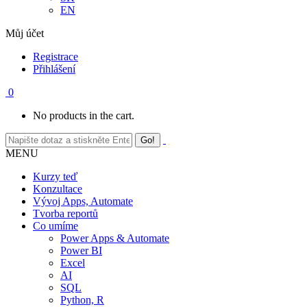
EN
Můj účet
Registrace
Přihlášení
0
No products in the cart.
MENU
Kurzy teď
Konzultace
Vývoj Apps, Automate
Tvorba reportů
Co umíme
Power Apps & Automate
Power BI
Excel
AI
SQL
Python, R