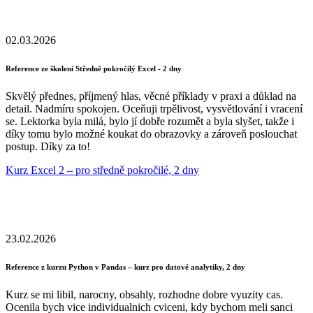
02.03.2026
Reference ze školení Středně pokročilý Excel - 2 dny
Skvělý přednes, příjmený hlas, věcné příklady v praxi a důklad na
detail. Nadmíru spokojen. Oceňuji trpělivost, vysvětlování i vracení
se. Lektorka byla milá, bylo jí dobře rozumět a byla slyšet, takže i
díky tomu bylo možné koukat do obrazovky a zároveň poslouchat
postup. Díky za to!
Kurz Excel 2 – pro středně pokročilé, 2 dny
23.02.2026
Reference z kurzu Python v Pandas – kurz pro datové analytiky, 2 dny
Kurz se mi libil, narocny, obsahly, rozhodne dobre vyuzity cas.
Ocenila bych vice individualnich cviceni, kdy bychom meli sanci