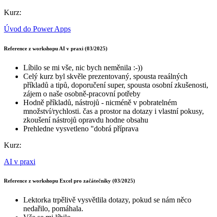
Kurz:
Úvod do Power Apps
Reference z workshopu AI v praxi (03/2025)
Líbilo se mi vše, nic bych neměnila :-))
Celý kurz byl skvěle prezentovaný, spousta reaálných
příkladů a tipů, doporučení super, spousta osobní zkušenosti,
zájem o naše osobně-pracovní potřeby
Hodně příkladů, nástrojů - nicméně v pobratelném
množství/rychlosti. čas a prostor na dotazy i vlastní pokusy,
zkoušení nástrojů opravdu hodne obsahu
Prehledne vysvetleno "dobrá příprava
Kurz:
AI v praxi
Reference z workshopu Excel pro začátečníky (03/2025)
Lektorka trpělivě vysvětlila dotazy, pokud se nám něco
nedařilo, pomáhala.