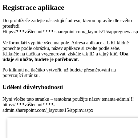
Registrace aplikace
Do prohlížeče zadejte následující adresu, kterou upravíte dle svého
prostředí
Https://!!!!!váštenant!!!!!!!.sharepoint.com/_layouts/15/appregnew.as
Ve formuláři vyplňte všechna pole. Adresa aplikace a URI klidně
ponechte podle obrázku, název aplikace si zvolte podle sebe.
Klikněte na tlačítka vygenerovat, získáte tak ID a tajný klíč.
Oba
údaje si uložte, budete je potřebovat
.
Po kliknutí na tlačítko vytvořit, už budete přesměrováni na
potvrzující stránku.
Udělení důvěryhodnosti
Nyní vložte tuto stránku – tentokrát použijte název tenanta-admin!!!
https:// !!!!!váštenant!!!!!!!-
admin.sharepoint.com/_layouts/15/appinv.aspx