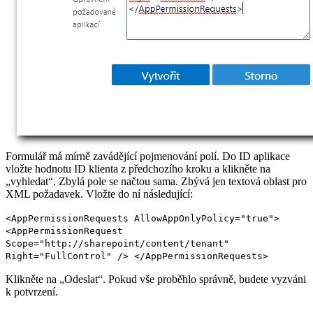
Formulář má mírně zavádějící pojmenování polí. Do ID aplikace
vložte hodnotu ID klienta z předchozího kroku a klikněte na
„vyhledat“. Zbylá pole se načtou sama. Zbývá jen textová oblast pro
XML požadavek. Vložte do ní následující:
<
AppPermissionRequests
AllowAppOnlyPolicy
=
"true"
>
<
AppPermissionRequest
Scope
=
"http://sharepoint/content/tenant"
Right
=
"FullControl"
/>
</
AppPermissionRequests
>
Klikněte na „Odeslat“. Pokud vše proběhlo správně, budete vyzváni
k potvrzení.