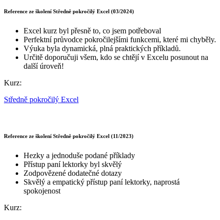
Reference ze školení Středně pokročilý Excel (03/2024)
Excel kurz byl přesně to, co jsem potřeboval
Perfektní průvodce pokročilejšími funkcemi, které mi chyběly.
Výuka byla dynamická, plná praktických příkladů.
Určitě doporučuji všem, kdo se chtějí v Excelu posunout na
další úroveň!
Kurz:
Středně pokročilý Excel
Reference ze školení Středně pokročilý Excel (11/2023)
Hezky a jednoduše podané příklady
Přístup paní lektorky byl skvělý
Zodpovězené dodatečné dotazy
Skvělý a empatický přístup paní lektorky, naprostá
spokojenost
Kurz: