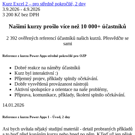
Kurz Excel 2 – pro středně pokročilé, 2 dny
3.9.2026 - 4.9.2026
3 200 Kč
bez DPH
Našimi kurzy prošlo více než 10 000+ účastníků
2 392 ověřených referencí účastníků našich kurzů. Přesvědčte se
sami
Reference z kurzu Power Apps středně pokročilé pro OZP
Dobré reakce na náměty účastníků
Kurz byl interaktivní :)
Příjemný projev, příklady splnily očekávání.
Dobře vysvětlená provázanost nástrojů
Aktivní spolupráce a orientace na naše problémy,
Příprava, komunikace, příklady, školení splnilo očekávání.
14.01.2026
Reference z kurzu Power Apps 1 - Úvod, 2 dny
Asi bych uvítala nějaký studijní materiál - detail probraných příkladů
a to buď před konáním kurzu nebo hned po něm. KTeď už jen nějak