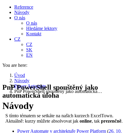
Reference
Návody
O nás
O nás
Hledáme lektory
Kontakt
CZ
CZ
SK
EN
You are here:
Úvod
Návody
PnP PowerShell spouštěný jako
Power Automate
PnP PowerShell spouštěný jako automatická…
automatická úloha
Návody
S tímto tématem se setkáte na našich kurzech ExcelTown.
Aktuálně: kurzy můžete absolvovat jak
online
, tak
prezenčně
.
Power Automate v architektuře Power Platform
(
26. 10.