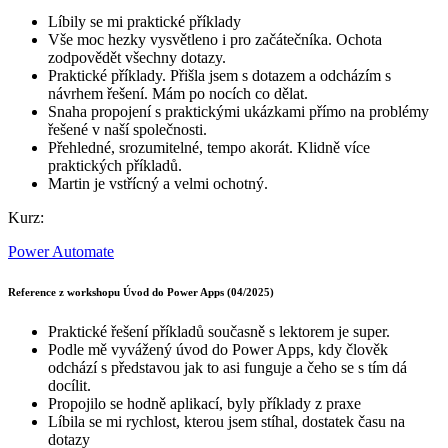
Líbily se mi praktické příklady
Vše moc hezky vysvětleno i pro začátečníka. Ochota
zodpovědět všechny dotazy.
Praktické příklady. Přišla jsem s dotazem a odcházím s
návrhem řešení. Mám po nocích co dělat.
Snaha propojení s praktickými ukázkami přímo na problémy
řešené v naší společnosti.
Přehledné, srozumitelné, tempo akorát. Klidně více
praktických příkladů.
Martin je vstřícný a velmi ochotný.
Kurz:
Power Automate
Reference z workshopu Úvod do Power Apps (04/2025)
Praktické řešení příkladů současně s lektorem je super.
Podle mě vyvážený úvod do Power Apps, kdy člověk
odchází s představou jak to asi funguje a čeho se s tím dá
docílit.
Propojilo se hodně aplikací, byly příklady z praxe
Líbila se mi rychlost, kterou jsem stíhal, dostatek času na
dotazy