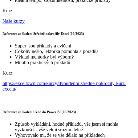
Ideální tempo, srozumitelnosti, praktické příklady
Kurz:
Naše kurzy
Reference ze školení Středně pokročilý Excel (09/2023)
Super jsou příklady a cvičení
Cokoliv nešlo, lektorka pomohla a poradila
Výklad mentorky byl výborný
Mnoho praktických příkladů
Kurz:
https://exceltown.com/kurzy/dvoudenni-stredne-pokrocily-kurz-
excelu/
Reference ze školení Úvod do Power BI (09/2023)
Způsob vykládání, hodně příkladů, vše jsem si mohla
vyzkoušet - vše velmi srozumitelné
Vyhovovalo mi, že se vše dělalo na příkladech