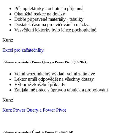
Přístup lektorky - ochotná a příjemná
Okamžitá reakce na dotazy
Dobře připravené materiály - tabulky
Dostatek času na procvičování a otázky.
Vysvětlení lektorky bylo lehce pochopitelné.
Kurz:
Excel pro začátečníky
Reference ze školení Power Query a Power Pivot (08/2024)
Velmi srozumitelný výklad, velmi zajímavé
Lektor uměl odpovědět na všechny dotazy
Výborné zkušební příklady
Zaujala mě práce s úpravou tabulek a propojování
Kurz:
Kurz Power Query a Power Pivot
Reference ze školení Úvod do Power BI (06/2024)