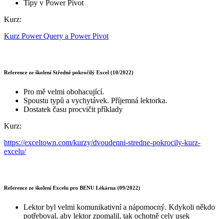
Tipy v Power Pivot
Kurz:
Kurz Power Query a Power Pivot
Reference ze školení Středně pokročilý Excel (10/2022)
Pro mě velmi obohacující.
Spoustu typů a vychytávek. Příjemná lektorka.
Dostatek času procvičit příklady
Kurz:
https://exceltown.com/kurzy/dvoudenni-stredne-pokrocily-kurz-
excelu/
Reference ze školení Excelu pro BENU Lékárna (09/2022)
Lektor byl velmi komunikativní a nápomocný. Kdykoli někdo
potřeboval, aby lektor zpomalil, tak ochotně cely usek