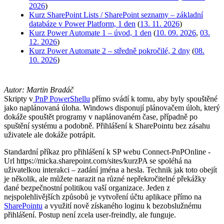
2026
)
Kurz SharePoint Lists / SharePoint seznamy – základní
databáze v Power Platform, 1 den
(
13. 11. 2026
)
Kurz Power Automate 1 – úvod, 1 den
(
10. 09. 2026
,
03.
12. 2026
)
Kurz Power Automate 2 – středně pokročilé, 2 dny
(
08.
10. 2026
)
Autor: Martin Bradáč
Skripty v
PnP PowerShellu
přímo svádí k tomu, aby byly spouštěné
jako naplánovaná úloha. Windows disponují plánovačem úloh, který
dokáže spouštět programy v naplánovaném čase, případně po
spuštění systému a podobně. Přihlášení k SharePointu bez zásahu
uživatele ale dokáže potrápit.
Standardní příkaz pro přihlášení k SP webu Connect-PnPOnline -
Url https://micka.sharepoint.com/sites/kurzPA se spoléhá na
uživatelkou interakci – zadání jména a hesla. Technik jak toto obejít
je několik, ale můžete narazit na různé nepřekročitelné překážky
dané bezpečnostní politikou vaší organizace. Jeden z
nejspolehlivějších způsobů je vytvoření účtu aplikace přímo na
SharePointu
a využití nově získaného loginu k bezobslužnému
přihlášení. Postup není zcela user-freindly, ale funguje.