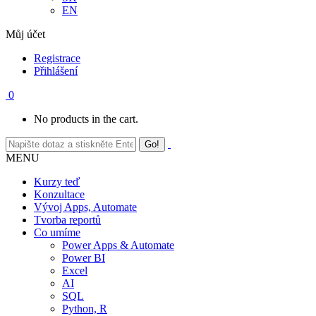
EN
Můj účet
Registrace
Přihlášení
0
No products in the cart.
MENU
Kurzy teď
Konzultace
Vývoj Apps, Automate
Tvorba reportů
Co umíme
Power Apps & Automate
Power BI
Excel
AI
SQL
Python, R