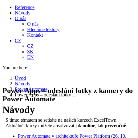
Reference
Návody
O nás
O nás
Hledáme lektory
Kontakt
CZ
CZ
SK
EN
You are here:
Úvod
Návody
Power Apps – odeslání fotky z kamery do
Power Automate
Power Apps – odeslání fotky…
Power Automate
Návody
S tímto tématem se setkáte na našich kurzech ExcelTown.
Aktuálně: kurzy můžete absolvovat jak
online
, tak
prezenčně
.
Power Automate v architektuře Power Platform
(
26. 10.