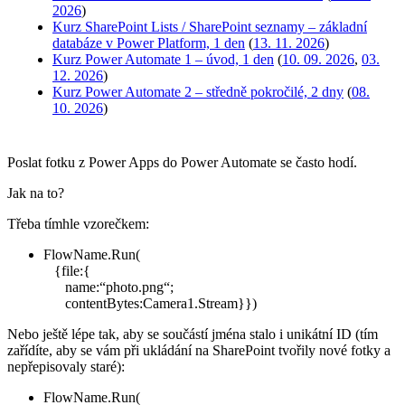
2026
)
Kurz SharePoint Lists / SharePoint seznamy – základní
databáze v Power Platform, 1 den
(
13. 11. 2026
)
Kurz Power Automate 1 – úvod, 1 den
(
10. 09. 2026
,
03.
12. 2026
)
Kurz Power Automate 2 – středně pokročilé, 2 dny
(
08.
10. 2026
)
Poslat fotku z Power Apps do Power Automate se často hodí.
Jak na to?
Třeba tímhle vzorečkem:
FlowName.Run(
{file:{
name:“photo.png“;
contentBytes:Camera1.Stream}})
Nebo ještě lépe tak, aby se součástí jména stalo i unikátní ID (tím
zařídíte, aby se vám při ukládání na SharePoint tvořily nové fotky a
nepřepisovaly staré):
FlowName.Run(