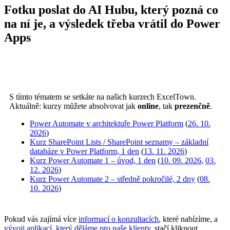
Fotku poslat do AI Hubu, který pozná co
na ní je, a výsledek třeba vrátil do Power
Apps
S tímto tématem se setkáte na našich kurzech ExcelTown.
Aktuálně: kurzy můžete absolvovat jak
online
, tak
prezenčně
.
Power Automate v architektuře Power Platform
(
26. 10.
2026
)
Kurz SharePoint Lists / SharePoint seznamy – základní
databáze v Power Platform, 1 den
(
13. 11. 2026
)
Kurz Power Automate 1 – úvod, 1 den
(
10. 09. 2026
,
03.
12. 2026
)
Kurz Power Automate 2 – středně pokročilé, 2 dny
(
08.
10. 2026
)
Pokud vás zajímá více
informací o konzultacích
, které nabízíme, a
vývoji aplikací, který děláme pro naše klienty
, stačí kliknout.