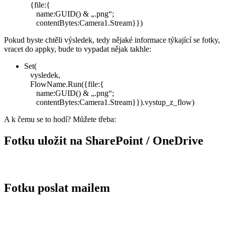
{file:{
name:GUID() & „.png“;
contentBytes:Camera1.Stream}})
Pokud byste chtěli výsledek, tedy nějaké informace týkající se fotky,
vracet do appky, bude to vypadat nějak takhle:
Set(
vysledek,
FlowName.Run({file:{
name:GUID() & „.png“;
contentBytes:Camera1.Stream}}).vystup_z_flow)
A k čemu se to hodí? Můžete třeba:
Fotku uložit na SharePoint / OneDrive
Fotku poslat mailem