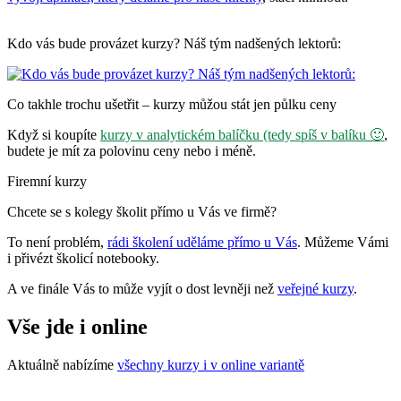
Kdo vás bude provázet kurzy? Náš tým nadšených lektorů:
Co takhle trochu ušetřit – kurzy můžou stát jen půlku ceny
Když si koupíte
kurzy v analytickém balíčku (tedy spíš v balíku 🙂
,
budete je mít za polovinu ceny nebo i méně.
Firemní kurzy
Chcete se s kolegy školit přímo u Vás ve firmě?
To není problém,
rádi školení uděláme přímo u Vás
. Můžeme Vámi
i přivézt školicí notebooky.
A ve finále Vás to může vyjít o dost levněji než
veřejné kurzy
.
Vše jde i online
Aktuálně nabízíme
všechny kurzy i v online variantě