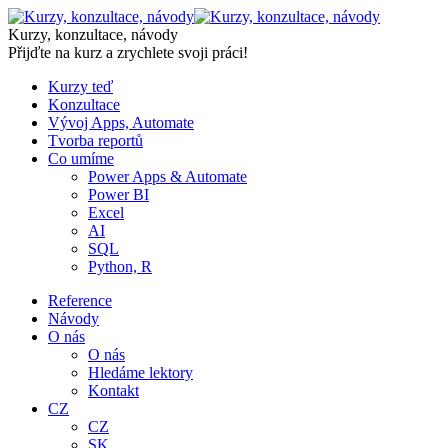
Skip
to
Kurzy, konzultace, návody
content
Přijďte na kurz a zrychlete svoji práci!
Kurzy teď
Konzultace
Vývoj Apps, Automate
Tvorba reportů
Co umíme
Power Apps & Automate
Power BI
Excel
AI
SQL
Python, R
Reference
Návody
O nás
O nás
Hledáme lektory
Kontakt
CZ
CZ
SK