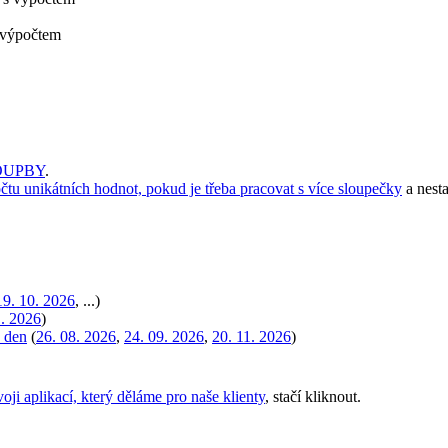
 výpočtem
OUPBY
.
očtu unikátních hodnot, pokud je třeba pracovat s více sloupečky
a nest
19. 10. 2026
, ...)
1. 2026
)
1 den
(
26. 08. 2026
,
24. 09. 2026
,
20. 11. 2026
)
oji aplikací, který děláme pro naše klienty
, stačí kliknout.