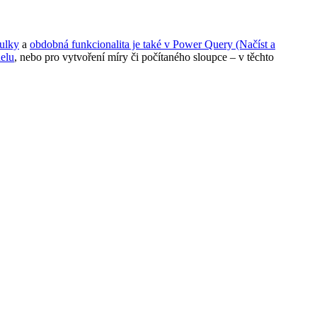
bulky
a
obdobná funkcionalita je také v Power Query (Načíst a
elu
, nebo pro vytvoření míry či počítaného sloupce – v těchto