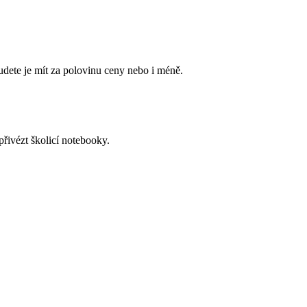
budete je mít za polovinu ceny nebo i méně.
řivézt školicí notebooky.