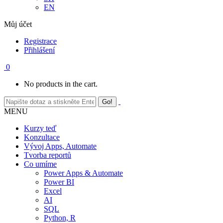
EN
Můj účet
Registrace
Přihlášení
0
No products in the cart.
MENU
Kurzy teď
Konzultace
Vývoj Apps, Automate
Tvorba reportů
Co umíme
Power Apps & Automate
Power BI
Excel
AI
SQL
Python, R