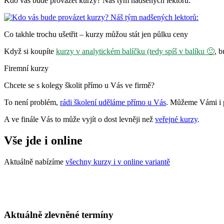
Kdo vás bude provázet kurzy? Náš tým nadšených lektorů:
Co takhle trochu ušetřit – kurzy můžou stát jen půlku ceny
Když si koupíte
kurzy v analytickém balíčku (tedy spíš v balíku 🙂
, 
Firemní kurzy
Chcete se s kolegy školit přímo u Vás ve firmě?
To není problém,
rádi školení uděláme přímo u Vás
. Můžeme Vámi i p
A ve finále Vás to může vyjít o dost levněji než
veřejné kurzy
.
Vše jde i online
Aktuálně nabízíme
všechny kurzy i v online variantě
Aktuálně zlevněné termíny