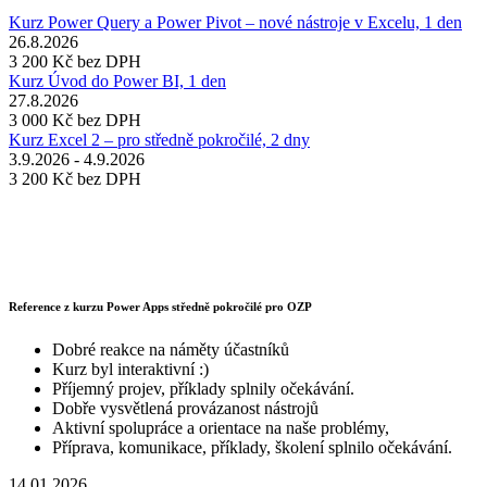
Kurz Power Query a Power Pivot – nové nástroje v Excelu, 1 den
26.8.2026
3 200 Kč
bez DPH
Kurz Úvod do Power BI, 1 den
27.8.2026
3 000 Kč
bez DPH
Kurz Excel 2 – pro středně pokročilé, 2 dny
3.9.2026 - 4.9.2026
3 200 Kč
bez DPH
Reference z kurzu Power Apps středně pokročilé pro OZP
Dobré reakce na náměty účastníků
Kurz byl interaktivní :)
Příjemný projev, příklady splnily očekávání.
Dobře vysvětlená provázanost nástrojů
Aktivní spolupráce a orientace na naše problémy,
Příprava, komunikace, příklady, školení splnilo očekávání.
14.01.2026