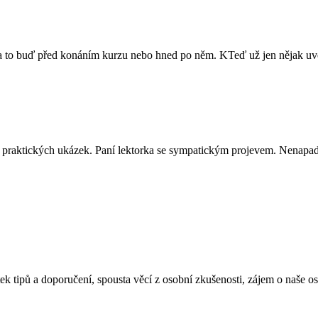
ů a to buď před konáním kurzu nebo hned po něm. KTeď už jen nějak uvés
ně praktických ukázek. Paní lektorka se sympatickým projevem. Nenapadá
ek tipů a doporučení, spousta věcí z osobní zkušenosti, zájem o naše o