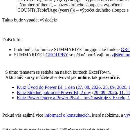
„Number of them“, – název druhého sloupce s výpočtem
COUNT(‚Table'[Age (years)])) – výpočet druhého sloupce s
Takto bude vypadat výsledek:
Další info:
Podobně jako funkce SUMMARIZE funguje také funkce
GR
SUMMARIZE i
GROUPBY
se pěkně používají pro
zjištění p
S tímto tématem se setkáte na našich kurzech ExcelTown.
Aktuálně: kurzy můžete absolvovat jak
online
, tak
prezenčně
.
Kurz Úvod do Power BI, 1 den
(
27. 08. 2026
,
25. 09. 2026
,
Kurz Středně pokročilé Power BI, 2 dny
(
29. 09. 2026
,
11. 1
Kurz Power Query a Power Pivot – nové nástroje v Excelu, 
Pokud vás zajímá více
informací o konzultacích
, které nabízíme, a
výv