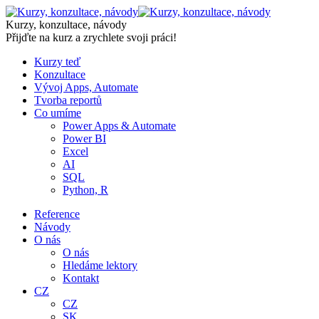
Skip
to
Kurzy, konzultace, návody
content
Přijďte na kurz a zrychlete svoji práci!
Kurzy teď
Konzultace
Vývoj Apps, Automate
Tvorba reportů
Co umíme
Power Apps & Automate
Power BI
Excel
AI
SQL
Python, R
Reference
Návody
O nás
O nás
Hledáme lektory
Kontakt
CZ
CZ
SK