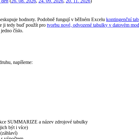
1 den
(
26. 08. 2026
,
24. 09. 2026
,
20. 11. 2026
)
eskupuje hodnoty. Podobně fungují v běžném Excelu
kontingenční ta
ji tedy buď použít pro
tvorbu nové, odvozené tabulky v datovém mod
jedno číslo.
 druhu, napíšeme:
unkce SUMMARIZE a název zdrojové tabulky
ich být i více)
(záhlaví)
 s výpočtem