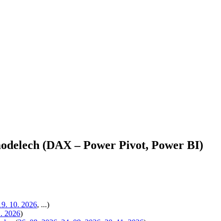
delech (DAX – Power Pivot, Power BI)
19. 10. 2026
, ...)
1. 2026
)