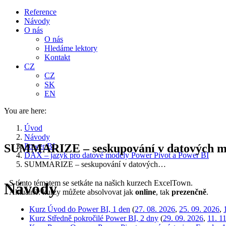
Reference
Návody
O nás
O nás
Hledáme lektory
Kontakt
CZ
CZ
SK
EN
You are here:
Úvod
Návody
SUMMARIZE – seskupování v datových mo
Power BI
DAX – jazyk pro datové modely Power Pivot a Power BI
SUMMARIZE – seskupování v datových…
S tímto tématem se setkáte na našich kurzech ExcelTown.
Návody
Aktuálně: kurzy můžete absolvovat jak
online
, tak
prezenčně
.
Kurz Úvod do Power BI, 1 den
(
27. 08. 2026
,
25. 09. 2026
,
Kurz Středně pokročilé Power BI, 2 dny
(
29. 09. 2026
,
11. 1