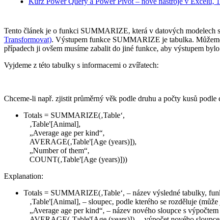
Kurz Power Query a Power Pivot – nové nástroje v Excelu, 
Tento článek je o funkci SUMMARIZE, která v datových modelech s
Transformovat)
. Výstupem funkce SUMMARIZE je tabulka. Můžeme 
případech ji ovšem musíme zabalit do jiné funkce, aby výstupem bylo 
Vyjdeme z této tabulky s informacemi o zvířatech:
Chceme-li např. zjistit průměrný věk podle druhu a počty kusů podle
Totals = SUMMARIZE(‚Table‘,
‚Table'[Animal],
„Average age per kind“,
AVERAGE(‚Table'[Age (years)]),
„Number of them“,
COUNT(‚Table'[Age (years)]))
Explanation:
Totals = SUMMARIZE(‚Table‘, – název výsledné tabulky, f
‚Table'[Animal], – sloupec, podle kterého se rozděluje (může j
„Average age per kind“, – název nového sloupce s výpočtem 
AVERAGE(‚Table'[Age (years)]), – výpočet nového sloupce