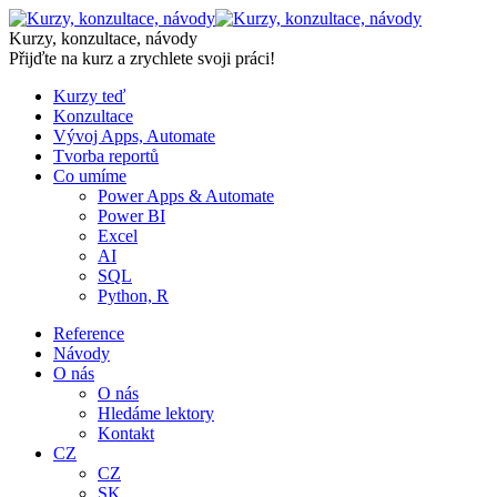
Skip
to
Kurzy, konzultace, návody
content
Přijďte na kurz a zrychlete svoji práci!
Kurzy teď
Konzultace
Vývoj Apps, Automate
Tvorba reportů
Co umíme
Power Apps & Automate
Power BI
Excel
AI
SQL
Python, R
Reference
Návody
O nás
O nás
Hledáme lektory
Kontakt
CZ
CZ
SK