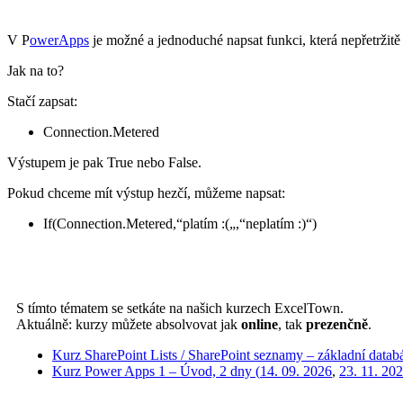
V P
owerApps
je možné a jednoduché napsat funkci, která nepřetržitě u
Jak na to?
Stačí zapsat:
Connection.Metered
Výstupem je pak True nebo False.
Pokud chceme mít výstup hezčí, můžeme napsat:
If(Connection.Metered,“platím :(„,“neplatím :)“)
S tímto tématem se setkáte na našich kurzech ExcelTown.
Aktuálně: kurzy můžete absolvovat jak
online
, tak
prezenčně
.
Kurz SharePoint Lists / SharePoint seznamy – základní datab
Kurz Power Apps 1 – Úvod, 2 dny (
14. 09. 2026
,
23. 11. 20