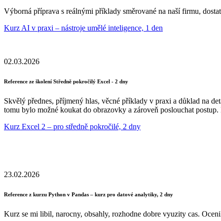
Výborná příprava s reálnými příklady směrované na naší firmu, dostat
Kurz AI v praxi – nástroje umělé inteligence, 1 den
02.03.2026
Reference ze školení Středně pokročilý Excel - 2 dny
Skvělý přednes, příjmený hlas, věcné příklady v praxi a důklad na deta
tomu bylo možné koukat do obrazovky a zároveň poslouchat postup. 
Kurz Excel 2 – pro středně pokročilé, 2 dny
23.02.2026
Reference z kurzu Python v Pandas – kurz pro datové analytiky, 2 dny
Kurz se mi libil, narocny, obsahly, rozhodne dobre vyuzity cas. Oceni