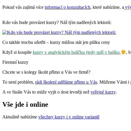
Pokud vás zajímá více
informací o konzultacích
, které nabízíme, a
výv
Kdo vás bude provázet kurzy? Náš tým nadšených lektorů:
Co takhle trochu ušetřit – kurzy můžou stát jen půlku ceny
Když si koupíte
kurzy v analytickém balíčku (tedy spíš v balíku
, 
Firemní kurzy
Chcete se s kolegy školit přímo u Vás ve firmě?
To není problém,
rádi školení uděláme přímo u Vás
. Můžeme Vámi i p
A ve finále Vás to může vyjít o dost levněji než
veřejné kurzy
.
Vše jde i online
Aktuálně nabízíme
všechny kurzy i v online variantě