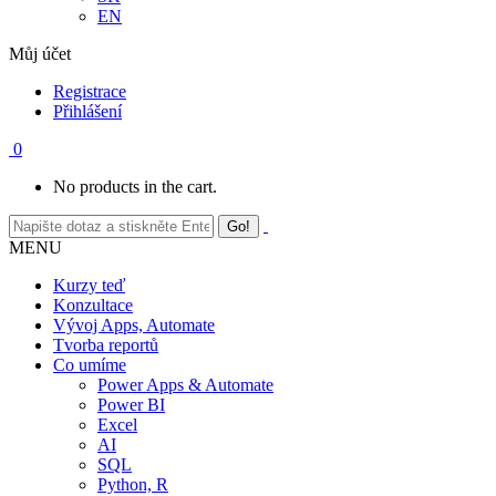
EN
Můj účet
Registrace
Přihlášení
0
No products in the cart.
MENU
Kurzy teď
Konzultace
Vývoj Apps, Automate
Tvorba reportů
Co umíme
Power Apps & Automate
Power BI
Excel
AI
SQL
Python, R