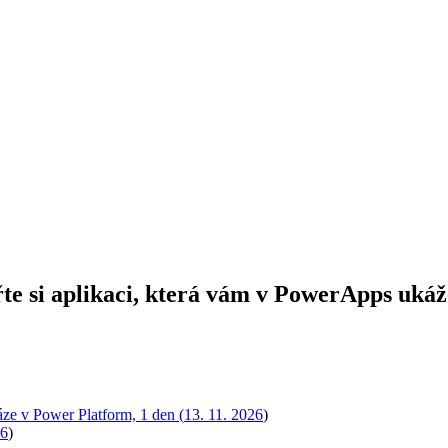
 si aplikaci, která vám v PowerApps ukáže, 
áze v Power Platform, 1 den (
13. 11. 2026
)
26
)