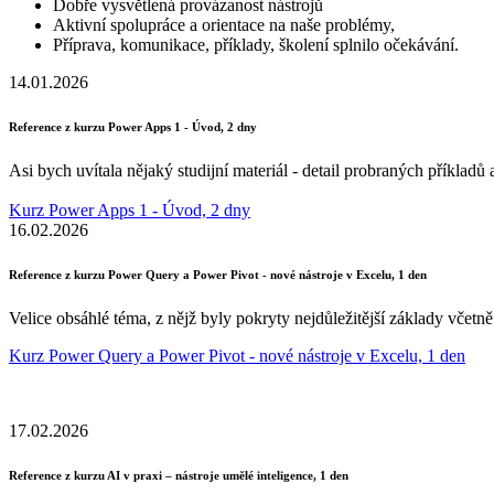
Dobře vysvětlená provázanost nástrojů
Aktivní spolupráce a orientace na naše problémy,
Příprava, komunikace, příklady, školení splnilo očekávání.
14.01.2026
Reference z kurzu Power Apps 1 - Úvod, 2 dny
Asi bych uvítala nějaký studijní materiál - detail probraných příklad
Kurz Power Apps 1 - Úvod, 2 dny
16.02.2026
Reference z kurzu Power Query a Power Pivot - nové nástroje v Excelu, 1 den
Velice obsáhlé téma, z nějž byly pokryty nejdůležitější základy včet
Kurz Power Query a Power Pivot - nové nástroje v Excelu, 1 den
17.02.2026
Reference z kurzu AI v praxi – nástroje umělé inteligence, 1 den