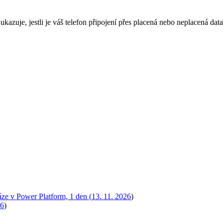
kazuje, jestli je váš telefon připojení přes placená nebo neplacená data
áze v Power Platform, 1 den (
13. 11. 2026
)
26
)