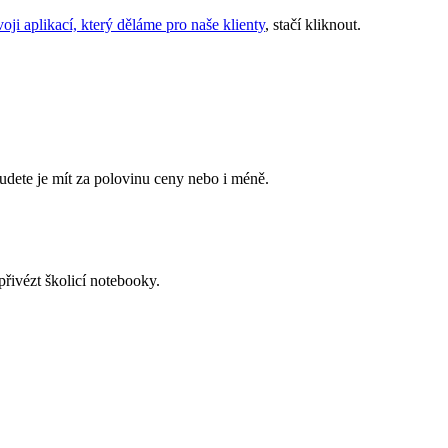
oji aplikací, který děláme pro naše klienty
, stačí kliknout.
budete je mít za polovinu ceny nebo i méně.
řivézt školicí notebooky.