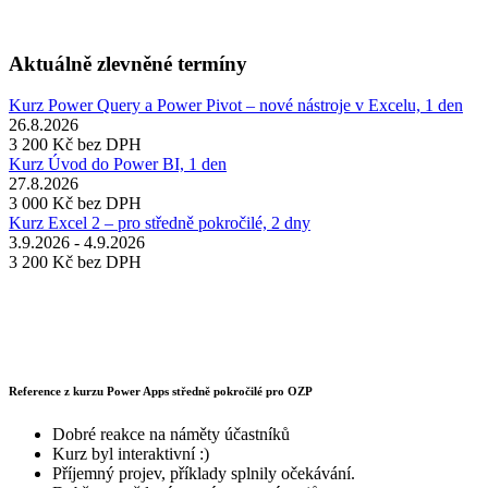
Aktuálně zlevněné termíny
Kurz Power Query a Power Pivot – nové nástroje v Excelu, 1 den
26.8.2026
3 200 Kč
bez DPH
Kurz Úvod do Power BI, 1 den
27.8.2026
3 000 Kč
bez DPH
Kurz Excel 2 – pro středně pokročilé, 2 dny
3.9.2026 - 4.9.2026
3 200 Kč
bez DPH
Reference z kurzu Power Apps středně pokročilé pro OZP
Dobré reakce na náměty účastníků
Kurz byl interaktivní :)
Příjemný projev, příklady splnily očekávání.