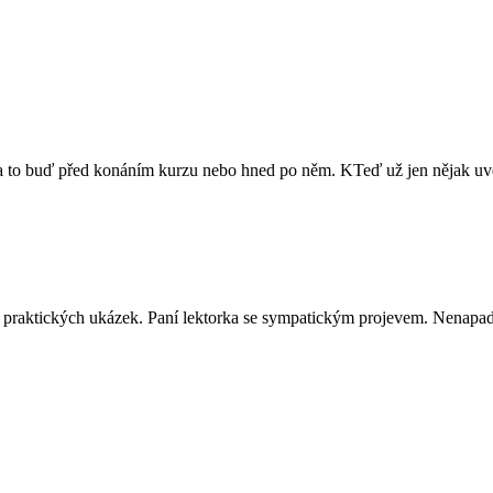
ů a to buď před konáním kurzu nebo hned po něm. KTeď už jen nějak uvés
ně praktických ukázek. Paní lektorka se sympatickým projevem. Nenapadá