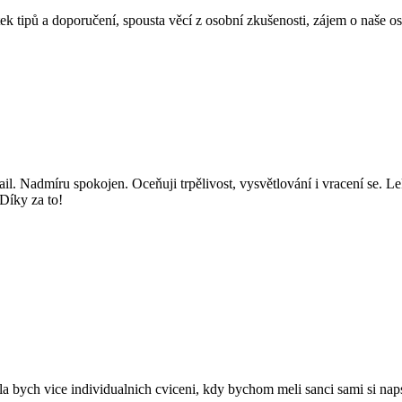
ek tipů a doporučení, spousta věcí z osobní zkušenosti, zájem o naše o
il. Nadmíru spokojen. Oceňuji trpělivost, vysvětlování i vracení se. Lek
Díky za to!
la bych vice individualnich cviceni, kdy bychom meli sanci sami si nap