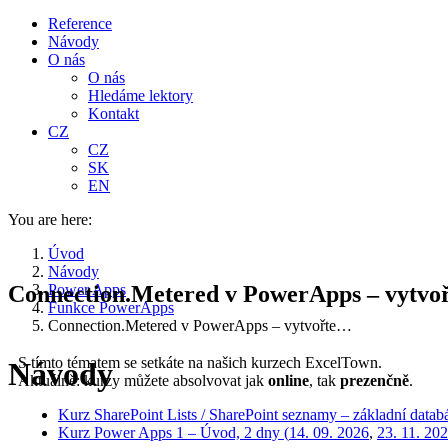
Reference
Návody
O nás
O nás
Hledáme lektory
Kontakt
CZ
CZ
SK
EN
You are here:
Úvod
Návody
Connection.Metered v PowerApps – vytvořte
Power Apps
Funkce PowerApps
Connection.Metered v PowerApps – vytvořte…
S tímto tématem se setkáte na našich kurzech ExcelTown.
Návody
Aktuálně: kurzy můžete absolvovat jak
online
, tak
prezenčně
.
Kurz SharePoint Lists / SharePoint seznamy – základní datab
Kurz Power Apps 1 – Úvod, 2 dny (
14. 09. 2026
,
23. 11. 20