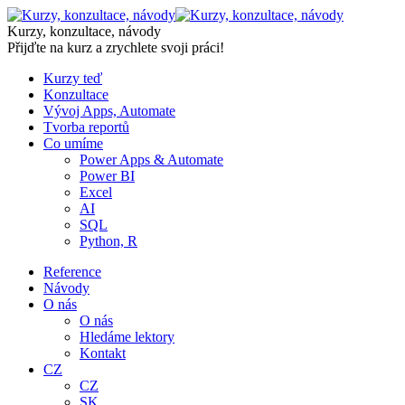
Skip
to
Kurzy, konzultace, návody
content
Přijďte na kurz a zrychlete svoji práci!
Kurzy teď
Konzultace
Vývoj Apps, Automate
Tvorba reportů
Co umíme
Power Apps & Automate
Power BI
Excel
AI
SQL
Python, R
Reference
Návody
O nás
O nás
Hledáme lektory
Kontakt
CZ
CZ
SK