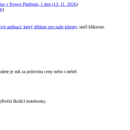
áze v Power Platform, 1 den (
13. 11. 2026
)
26
)
oji aplikací, který děláme pro naše klienty
, stačí kliknout.
budete je mít za polovinu ceny nebo i méně.
řivézt školicí notebooky.