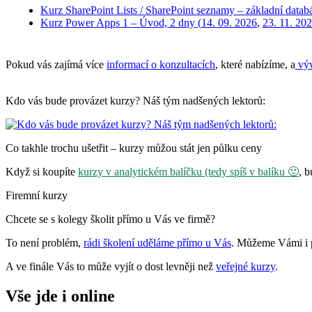
Kurz SharePoint Lists / SharePoint seznamy – základní datab
Kurz Power Apps 1 – Úvod, 2 dny (
14. 09. 2026
,
23. 11. 20
Pokud vás zajímá více
informací o konzultacích
, které nabízíme, a
výv
Kdo vás bude provázet kurzy? Náš tým nadšených lektorů:
Co takhle trochu ušetřit – kurzy můžou stát jen půlku ceny
Když si koupíte
kurzy v analytickém balíčku (tedy spíš v balíku 🙂
, 
Firemní kurzy
Chcete se s kolegy školit přímo u Vás ve firmě?
To není problém,
rádi školení uděláme přímo u Vás
. Můžeme Vámi i p
A ve finále Vás to může vyjít o dost levněji než
veřejné kurzy
.
Vše jde i online