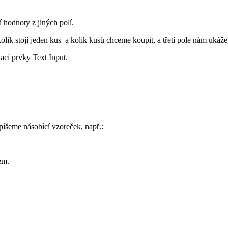
í hodnoty z jiných polí.
lik stojí jeden kus a kolik kusů chceme koupit, a třetí pole nám ukáže
ací prvky Text Input.
píšeme násobící vzoreček, např.:
em.