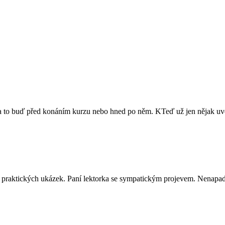
ů a to buď před konáním kurzu nebo hned po něm. KTeď už jen nějak uvés
ně praktických ukázek. Paní lektorka se sympatickým projevem. Nenapadá