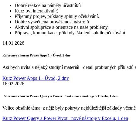
Dobré reakce na náměty účastníků
Kurz byl interaktivní :)
Příjemný projev, příklady splnily očekávání.
Dobře vysvětlená provázanost nástrojů
Aktivní spolupráce a orientace na naše problémy,
Příprava, komunikace, příklady, školení splnilo očekávání.
14.01.2026
Reference z kurzu Power Apps 1 - Úvod, 2 dny
Asi bych uvítala nějaký studijní materiál - detail probraných příklad
Kurz Power Apps 1 - Úvod, 2 dny
16.02.2026
Reference z kurzu Power Query a Power Pivot - nové nástroje v Excelu, 1 den
Velice obsáhlé téma, z nějž byly pokryty nejdůležitější základy včet
Kurz Power Query a Power Pivot - nové nástroje v Excelu, 1 den