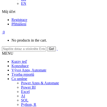
EN
Můj účet
Registrace
Přihlášení
0
No products in the cart.
MENU
Kurzy teď
Konzultace
Vývoj Apps, Automate
Tvorba reportů
Co umíme
Power Apps & Automate
Power BI
Excel
AI
SQL
Python, R