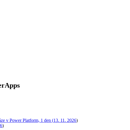
werApps
áze v Power Platform, 1 den (
13. 11. 2026
)
26
)