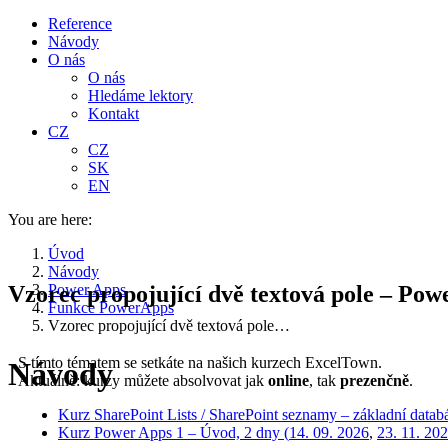
Reference
Návody
O nás
O nás
Hledáme lektory
Kontakt
CZ
CZ
SK
EN
You are here:
Úvod
Návody
Vzorec propojující dvě textová pole – Po
Power Apps
Funkce PowerApps
Vzorec propojující dvě textová pole…
S tímto tématem se setkáte na našich kurzech ExcelTown.
Návody
Aktuálně: kurzy můžete absolvovat jak
online
, tak
prezenčně
.
Kurz SharePoint Lists / SharePoint seznamy – základní datab
Kurz Power Apps 1 – Úvod, 2 dny (
14. 09. 2026
,
23. 11. 20