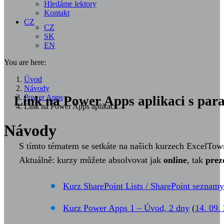
Hledáme lektory
Kontakt
CZ
CZ
SK
EN
You are here:
Úvod
Návody
Power Apps
Link na Power Apps aplikaci s pa
Link na Power Apps aplikaci…
Návody
S tímto tématem se setkáte na našich kurzech ExcelTow
Aktuálně: kurzy můžete absolvovat jak
online
, tak
prez
Kurz SharePoint Lists / SharePoint seznamy
Kurz Power Apps 1 – Úvod, 2 dny
(
14. 09.