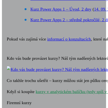
Kurz Power Apps 1 – Úvod, 2 dny
(
14. 09.
Kurz Power Apps 2 – středně pokročilé, 2 
Pokud vás zajímá více
informací o konzultacích
, které n
Kdo vás bude provázet kurzy? Náš tým nadšených lektor
Co takhle trochu ušetřit – kurzy můžou stát jen půlku cen
Když si koupíte
kurzy v analytickém balíčku (tedy spíš v
Firemní kurzy