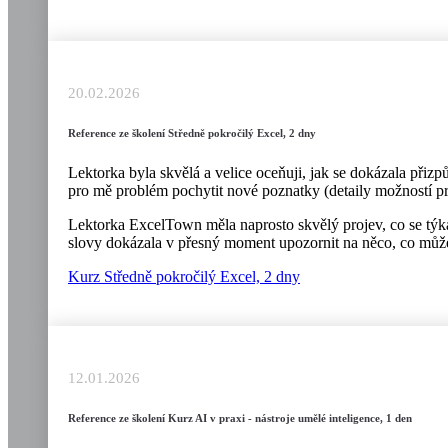
20.02.2026
Reference ze školení Středně pokročilý Excel, 2 dny
Lektorka byla skvělá a velice oceňuji, jak se dokázala přizp
pro mě problém pochytit nové poznatky (detaily možností pr
Lektorka ExcelTown měla naprosto skvělý projev, co se týká 
slovy dokázala v přesný moment upozornit na něco, co může
Kurz Středně pokročilý Excel, 2 dny
12.01.2026
Reference ze školení Kurz AI v praxi - nástroje umělé inteligence, 1 den