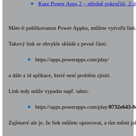
Kurz Power Apps 2 – středně pokročilé, 2 
Máte-li publikovanou Power Appku, můžete vytvořit link, 
Takový link se obvykle skládá z pevné části:
https://apps.powerapps.com/play/
a dále z id aplikace, které není problém zjistit.
Link tedy může vypadat např. takto:
https://apps.powerapps.com/play/
0732e643-8
Zajímavé ale je, že link můžete upravovat, a tím měnit ja