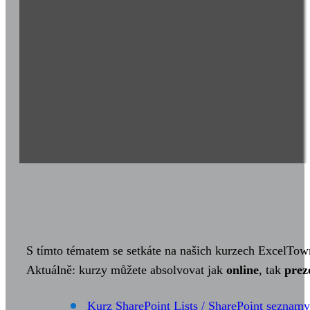
S tímto tématem se setkáte na našich kurzech ExcelTow
Aktuálně: kurzy můžete absolvovat jak
online
, tak
prez
Kurz SharePoint Lists / SharePoint seznamy