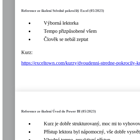
Reference ze školení Středně pokročilý Excel (05/2023)
Výborná lektorka
Tempo přizpůsobené všem
Člověk se nebál zeptat
Kurz:
https://exceltown.com/kurzy/dvoudenni-stredne-pokrocily-k
Reference ze školení Úvod do Power BI (05/2023)
Kurz je dobře strukturovaný, moc mi to vyhovov
Přístup lektora byl nápomocný, vše dobře vysvětl
Vhodné tempo, proaktivní přístup