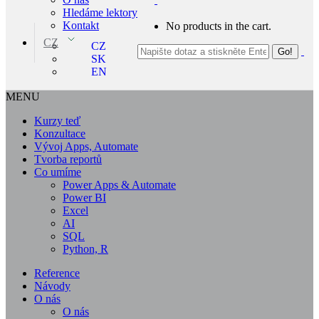
Hledáme lektory
Kontakt
No products in the cart.
CZ
CZ
SK
EN
MENU
Kurzy teď
Konzultace
Vývoj Apps, Automate
Tvorba reportů
Co umíme
Power Apps & Automate
Power BI
Excel
AI
SQL
Python, R
Reference
Návody
O nás
O nás