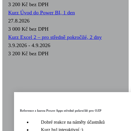
3 200 Kč
bez DPH
Kurz Úvod do Power BI, 1 den
27.8.2026
3 000 Kč
bez DPH
Kurz Excel 2 – pro středně pokročilé, 2 dny
3.9.2026 - 4.9.2026
3 200 Kč
bez DPH
Reference z kurzu Power Apps středně pokročilé pro OZP
Dobré reakce na náměty účastníků
Kurz byl interaktivní :)