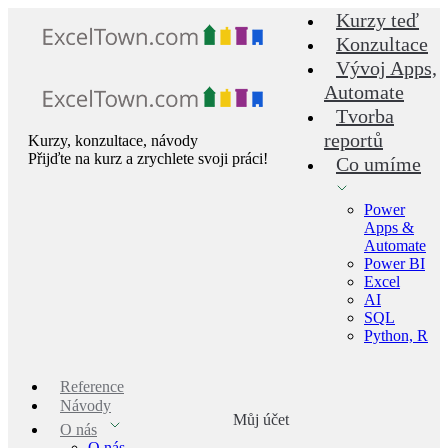
Skip
Kurzy teď
to
Konzultace
content
Vývoj Apps,
Automate
Tvorba
reportů
Kurzy, konzultace, návody
Přijďte na kurz a zrychlete svoji práci!
Co umíme
Power
Apps &
Automate
Power BI
Excel
AI
SQL
Python, R
Reference
Návody
Můj účet
O nás
O nás