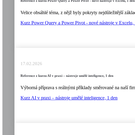
Reference z kurzu Power Query a Power Pivot - nové nástroje v Excelu, 1 den
Velice obsáhlé téma, z nějž byly pokryty nejdůležitější zák
Kurz Power Query a Power Pivot - nové nástroje v Excelu,
17.02.2026
Reference z kurzu AI v praxi – nástroje umělé inteligence, 1 den
Výborná příprava s reálnými příklady směrované na naší firm
Kurz AI v praxi – nástroje umělé inteligence, 1 den