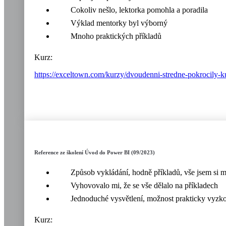
Cokoliv nešlo, lektorka pomohla a poradila
Výklad mentorky byl výborný
Mnoho praktických příkladů
Kurz:
https://exceltown.com/kurzy/dvoudenni-stredne-pokrocily-k
Reference ze školení Úvod do Power BI (09/2023)
Způsob vykládání, hodně příkladů, vše jsem si m
Vyhovovalo mi, že se vše dělalo na příkladech
Jednoduché vysvětlení, možnost prakticky vyzk
Kurz: