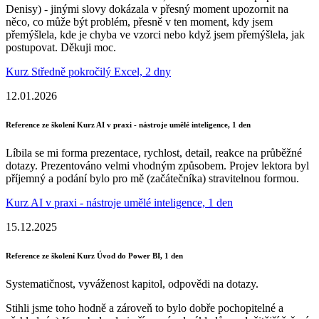
Denisy) - jinými slovy dokázala v přesný moment upozornit na
něco, co může být problém, přesně v ten moment, kdy jsem
přemýšlela, kde je chyba ve vzorci nebo když jsem přemýšlela, jak
postupovat. Děkuji moc.
Kurz Středně pokročilý Excel, 2 dny
12.01.2026
Reference ze školení Kurz AI v praxi - nástroje umělé inteligence, 1 den
Líbila se mi forma prezentace, rychlost, detail, reakce na průběžné
dotazy. Prezentováno velmi vhodným způsobem. Projev lektora byl
příjemný a podání bylo pro mě (začátečníka) stravitelnou formou.
Kurz AI v praxi - nástroje umělé inteligence, 1 den
15.12.2025
Reference ze školení Kurz Úvod do Power BI, 1 den
Systematičnost, vyváženost kapitol, odpovědi na dotazy.
Stihli jsme toho hodně a zároveň to bylo dobře pochopitelné a