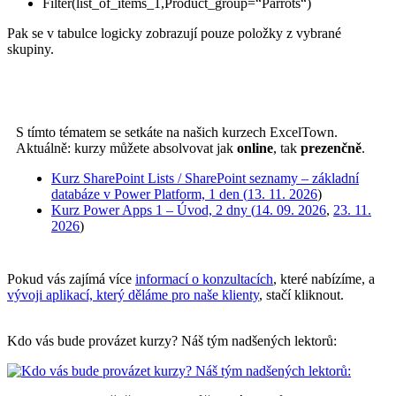
Filter(list_of_items_1,Product_group=“Parrots“)
Pak se v tabulce logicky zobrazují pouze položky z vybrané
skupiny.
S tímto tématem se setkáte na našich kurzech ExcelTown.
Aktuálně: kurzy můžete absolvovat jak
online
, tak
prezenčně
.
Kurz SharePoint Lists / SharePoint seznamy – základní
databáze v Power Platform, 1 den (
13. 11. 2026
)
Kurz Power Apps 1 – Úvod, 2 dny (
14. 09. 2026
,
23. 11.
2026
)
Pokud vás zajímá více
informací o konzultacích
, které nabízíme, a
vývoji aplikací, který děláme pro naše klienty
, stačí kliknout.
Kdo vás bude provázet kurzy? Náš tým nadšených lektorů: