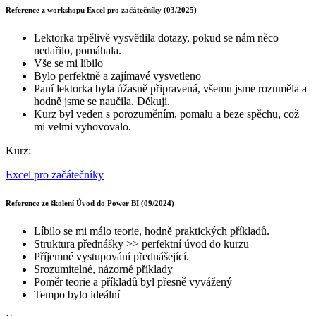
Reference z workshopu Excel pro začátečníky (03/2025)
Lektorka trpělivě vysvětlila dotazy, pokud se nám něco
nedařilo, pomáhala.
Vše se mi líbilo
Bylo perfektně a zajímavé vysvetleno
Paní lektorka byla úžasně připravená, všemu jsme rozuměla a
hodně jsme se naučila. Děkuji.
Kurz byl veden s porozuměním, pomalu a beze spěchu, což
mi velmi vyhovovalo.
Kurz:
Excel pro začátečníky
Reference ze školení Úvod do Power BI (09/2024)
Líbilo se mi málo teorie, hodně praktických příkladů.
Struktura přednášky >> perfektní úvod do kurzu
Příjemné vystupování přednášející.
Srozumitelné, názorné příklady
Poměr teorie a příkladů byl přesně vyvážený
Tempo bylo ideální