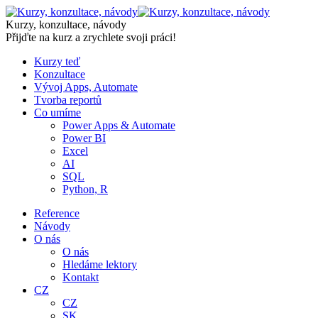
Skip
to
Kurzy, konzultace, návody
content
Přijďte na kurz a zrychlete svoji práci!
Kurzy teď
Konzultace
Vývoj Apps, Automate
Tvorba reportů
Co umíme
Power Apps & Automate
Power BI
Excel
AI
SQL
Python, R
Reference
Návody
O nás
O nás
Hledáme lektory
Kontakt
CZ
CZ
SK