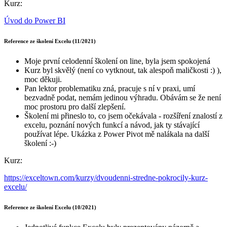
Kurz:
Úvod do Power BI
Reference ze školení Excelu (11/2021)
Moje první celodenní školení on line, byla jsem spokojená
Kurz byl skvělý (není co vytknout, tak alespoň maličkosti :) ),
moc děkuji.
Pan lektor problematiku zná, pracuje s ní v praxi, umí
bezvadně podat, nemám jedinou výhradu. Obávám se že není
moc prostoru pro další zlepšení.
Školení mi přineslo to, co jsem očekávala - rozšíření znalostí z
excelu, poznání nových funkcí a návod, jak ty stávající
používat lépe. Ukázka z Power Pivot mě nalákala na další
školení :-)
Kurz:
https://exceltown.com/kurzy/dvoudenni-stredne-pokrocily-kurz-
excelu/
Reference ze školení Excelu (10/2021)