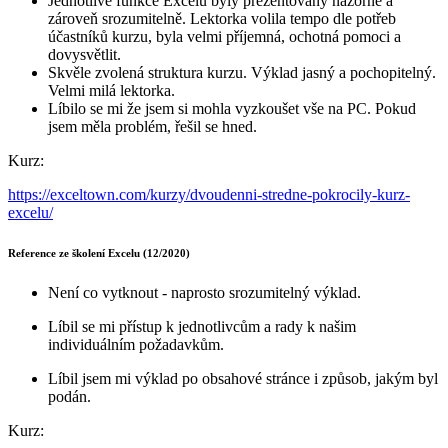
Jednotlivé funkce Excelu byly prezentovány názorně a
zároveň srozumitelně. Lektorka volila tempo dle potřeb
účastníků kurzu, byla velmi příjemná, ochotná pomoci a
dovysvětlit.
Skvěle zvolená struktura kurzu. Výklad jasný a pochopitelný.
Velmi milá lektorka.
Líbilo se mi že jsem si mohla vyzkoušet vše na PC. Pokud
jsem měla problém, řešil se hned.
Kurz:
https://exceltown.com/kurzy/dvoudenni-stredne-pokrocily-kurz-
excelu/
Reference ze školení Excelu (12/2020)
Není co vytknout - naprosto srozumitelný výklad.
Líbil se mi přístup k jednotlivcům a rady k našim
individuálním požadavkům.
Líbil jsem mi výklad po obsahové stránce i způsob, jakým byl
podán.
Kurz: