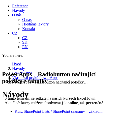
Reference
Návody
O nás
O nás
Hledáme lektory
Kontakt
CZ
CZ
SK
EN
You are here:
Úvod
Návody
PowerApps – Radiobutton načítající
Power Apps
Vlastnosti prvků PowerApps
položky z tabulky
PowerApps – Radiobutton načítající položky…
Návody
S tímto tématem se setkáte na našich kurzech ExcelTown.
Aktuálně: kurzy můžete absolvovat jak
online
, tak
prezenčně
.
Kurz SharePoint Lists / SharePoint seznamy – základní