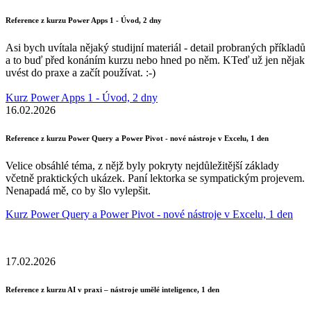
Reference z kurzu Power Apps 1 - Úvod, 2 dny
Asi bych uvítala nějaký studijní materiál - detail probraných příkladů
a to buď před konáním kurzu nebo hned po něm. KTeď už jen nějak
uvést do praxe a začít používat. :-)
Kurz Power Apps 1 - Úvod, 2 dny
16.02.2026
Reference z kurzu Power Query a Power Pivot - nové nástroje v Excelu, 1 den
Velice obsáhlé téma, z nějž byly pokryty nejdůležitější základy
včetně praktických ukázek. Paní lektorka se sympatickým projevem.
Nenapadá mě, co by šlo vylepšit.
Kurz Power Query a Power Pivot - nové nástroje v Excelu, 1 den
17.02.2026
Reference z kurzu AI v praxi – nástroje umělé inteligence, 1 den