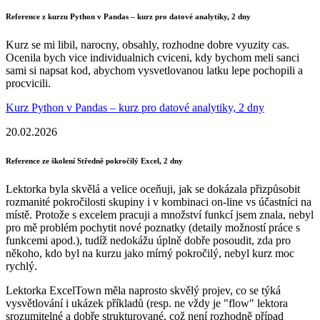
Reference z kurzu Python v Pandas – kurz pro datové analytiky, 2 dny
Kurz se mi libil, narocny, obsahly, rozhodne dobre vyuzity cas.
Ocenila bych vice individualnich cviceni, kdy bychom meli sanci
sami si napsat kod, abychom vysvetlovanou latku lepe pochopili a
procvicili.
Kurz Python v Pandas – kurz pro datové analytiky, 2 dny
20.02.2026
Reference ze školení Středně pokročilý Excel, 2 dny
Lektorka byla skvělá a velice oceňuji, jak se dokázala přizpůsobit
rozmanité pokročilosti skupiny i v kombinaci on-line vs účastníci na
místě. Protože s excelem pracuji a množství funkcí jsem znala, nebyl
pro mě problém pochytit nové poznatky (detaily možností práce s
funkcemi apod.), tudíž nedokážu úplně dobře posoudit, zda pro
někoho, kdo byl na kurzu jako mírný pokročilý, nebyl kurz moc
rychlý.
Lektorka ExcelTown měla naprosto skvělý projev, co se týká
vysvětlování i ukázek příkladů (resp. ne vždy je "flow" lektora
srozumitelné a dobře strukturované, což není rozhodně případ