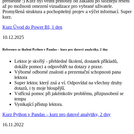
přehledné :) Kurz byl velmi přínosný od základů po složitější řešení
až po možnosti omezení vizualizace pro vybrané uživatele.
Promyšlená struktura a pochopitelný projev a výčet informací. Super
kurz.
Kurz Úvod do Power BI, 1 den
10.12.2025
Reference ze školení Python v Pandas – kurz pro datové analytiky, 2 dny
Lektor je skvělý - přehledné školení, dostatek příkladů,
dokáže pomoci a odpovědět na dotazy z praxe.
Výborné odborné znalosti a prezentační schopnosti pana
lektora
Super lektor, který zná a ví. Odpovídal na všechny druhy
dotazů, i ty moje hloupější.
Vstřícná pomoc při jakémkoliv problému, přizpusobení se
tempu
Vynikající přístup lektora.
Kurz Python v Pandas – kurz pro datové analytiky, 2 dny
16.11.2022