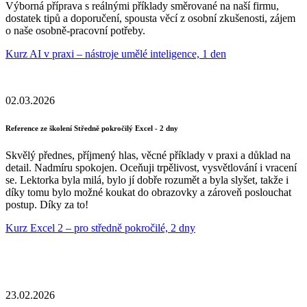
Výborná příprava s reálnými příklady směrované na naší firmu,
dostatek tipů a doporučení, spousta věcí z osobní zkušenosti, zájem
o naše osobně-pracovní potřeby.
Kurz AI v praxi – nástroje umělé inteligence, 1 den
02.03.2026
Reference ze školení Středně pokročilý Excel - 2 dny
Skvělý přednes, příjmený hlas, věcné příklady v praxi a důklad na
detail. Nadmíru spokojen. Oceňuji trpělivost, vysvětlování i vracení
se. Lektorka byla milá, bylo jí dobře rozumět a byla slyšet, takže i
díky tomu bylo možné koukat do obrazovky a zároveň poslouchat
postup. Díky za to!
Kurz Excel 2 – pro středně pokročilé, 2 dny
23.02.2026