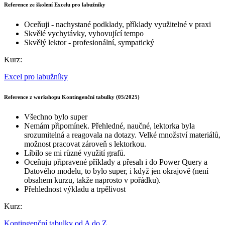
Reference ze školení Excelu pro labužníky
Oceňuji - nachystané podklady, příklady využitelné v praxi
Skvělé vychytávky, vyhovující tempo
Skvělý lektor - profesionální, sympatický
Kurz:
Excel pro labužníky
Reference z workshopu Kontingenční tabulky (05/2025)
Všechno bylo super
Nemám připomínek. Přehledné, naučné, lektorka byla
srozumitelná a reagovala na dotazy. Velké množství materiálů,
možnost pracovat zároveň s lektorkou.
Líbilo se mi různé využití grafů.
Oceňuju připravené příklady a přesah i do Power Query a
Datového modelu, to bylo super, i když jen okrajově (není
obsahem kurzu, takže naprosto v pořádku).
Přehlednost výkladu a trpělivost
Kurz:
Kontingenční tabulky od A do Z