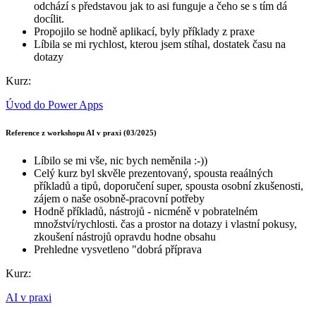
odchází s představou jak to asi funguje a čeho se s tím dá
docílit.
Propojilo se hodně aplikací, byly příklady z praxe
Líbila se mi rychlost, kterou jsem stíhal, dostatek času na
dotazy
Kurz:
Úvod do Power Apps
Reference z workshopu AI v praxi (03/2025)
Líbilo se mi vše, nic bych neměnila :-))
Celý kurz byl skvěle prezentovaný, spousta reaálných
příkladů a tipů, doporučení super, spousta osobní zkušenosti,
zájem o naše osobně-pracovní potřeby
Hodně příkladů, nástrojů - nicméně v pobratelném
množství/rychlosti. čas a prostor na dotazy i vlastní pokusy,
zkoušení nástrojů opravdu hodne obsahu
Prehledne vysvetleno "dobrá příprava
Kurz:
AI v praxi