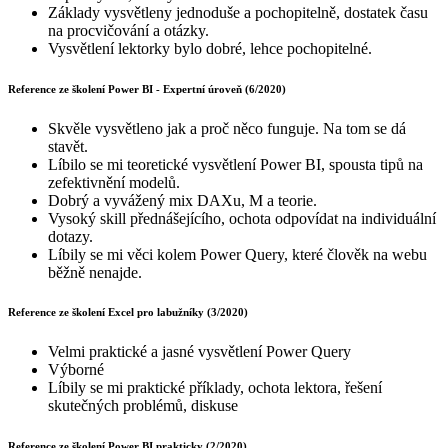
Základy vysvětleny jednoduše a pochopitelně, dostatek času
na procvičování a otázky.
Vysvětlení lektorky bylo dobré, lehce pochopitelné.
Reference ze školení Power BI - Expertní úroveň (6/2020)
Skvěle vysvětleno jak a proč něco funguje. Na tom se dá
stavět.
Líbilo se mi teoretické vysvětlení Power BI, spousta tipů na
zefektivnění modelů.
Dobrý a vyvážený mix DAXu, M a teorie.
Vysoký skill přednášejícího, ochota odpovídat na individuální
dotazy.
Líbily se mi věci kolem Power Query, které člověk na webu
běžně nenajde.
Reference ze školení Excel pro labužníky (3/2020)
Velmi praktické a jasné vysvětlení Power Query
Výborné
Líbily se mi praktické příklady, ochota lektora, řešení
skutečných problémů, diskuse
Reference ze školení Power BI prakticky (2/2020)