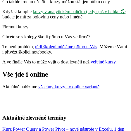
Co takhle trochu ušetřit – kurzy můžou stát jen půlku ceny
Když si koupíte
kurzy v analytickém balíčku (tedy spíš v balíku 🙂
,
budete je mít za polovinu ceny nebo i méně.
Firemní kurzy
Chcete se s kolegy školit přímo u Vás ve firmě?
To není problém,
rádi školení uděláme přímo u Vás
. Můžeme Vámi
i přivézt školicí notebooky.
A ve finále Vás to může vyjít o dost levněji než
veřejné kurzy
.
Vše jde i online
Aktuálně nabízíme
všechny kurzy i v online variantě
Aktuálně zlevněné termíny
Kurz Power Query a Power Pivot – nové nástroje v Excelu, 1 den