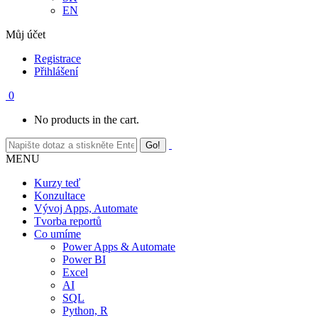
EN
Můj účet
Registrace
Přihlášení
0
No products in the cart.
MENU
Kurzy teď
Konzultace
Vývoj Apps, Automate
Tvorba reportů
Co umíme
Power Apps & Automate
Power BI
Excel
AI
SQL
Python, R