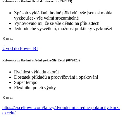
Reference ze školení Úvod do Power BI (09/2023)
Způsob vykládání, hodně příkladů, vše jsem si mohla
vyzkoušet - vše velmi srozumitelné
Vyhovovalo mi, že se vše dělalo na příkladech
Jednoduché vysvětlení, možnost prakticky vyzkoušet
Kurz:
Úvod do Power BI
Reference ze školení Středně pokročilý Excel (08/2023)
Rychlost výkladu akorát
Dostatek příkladů a procvičování i opakování
Super tempo
Flexibilní pojetí výuky
Kurz:
https://exceltown.com/kurzy/dvoudenni-stredne-pokrocily-kurz-
excelu/