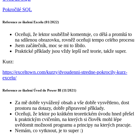
Pokročilé SQL
Reference ze školení Excelu (01/2022)
Oceňuji, že lektor souběžně komentuje, co dělá a promítá to
na sdílenou obrazovku, rovněž oceňuji tempo celého procesu
Jsem začátečník, moc se mi to líbilo.
Praktické příklady jsou vždy lepší než teorie, takže super.
Kurz:
https://exceltown.com/kurzy/dvoudenni-stredne-pokrocily-kurz-
excelu/
Reference ze školení Úvod do Power BI (11/2021)
Za mě dobře vyvážený obsah a vše dobře vysvětleno, dost
prostoru na dotazy, dobře připravené příklady.
Oceňuji, že lektor po krátkém teoretickém úvodu hned přešel
k praktickým cvičením, na kterých si člověk mohl lépe
uvědomit možnosti programu a principy na kterých pracuje.
Nemám, co vytknout, je to super :)