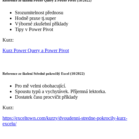
Reference ze školení Power Query a Power Pivot (10/2022)
Srozumitelnost přednosu
Hodně praxe tj.super
Výborné zkušební příklady
Tipy v Power Pivot
Kurz:
Kurz Power Query a Power Pivot
Reference ze školení Středně pokročilý Excel (10/2022)
Pro mě velmi obohacující.
Spoustu typů a vychytávek. Příjemná lektorka.
Dostatek času procvičit příklady
Kurz:
https://exceltown.com/kurzy/dvoudenni-stredne-pokrocily-kurz-
excelu/