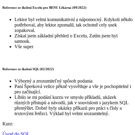
Reference ze školení Excelu pro BENU Lékárna (09/2022)
Lektor byl velmi komunikativní a nápomocný. Kdykoli někdo
potřeboval, aby lektor zpomalil, tak ochotně cely usek
zopakoval.
Získal jsem základní přehled o Excelu, Zatím jsem byl
samouk.
Vše super
Reference ze školení SQL (02/2022)
Výborný a zrozumiteľný spôsob podania
Paní Šperková velice pěkně vysvětluje a vše je pochopitelné i
pro začínající.
Líbilo se mi podání kurzu ve smyslu příkladů, ukázek
různých přístupů a návodů, jak v souvislosti s jazykem SQL
přemýšlet. Dobré byly ukázky příkazů pro práci s čísly a
textovými řetězci. Výklad byl velmi srozumitelný.
Kurz:
Úvod do SQL