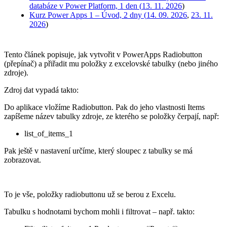
databáze v Power Platform, 1 den (
13. 11. 2026
)
Kurz Power Apps 1 – Úvod, 2 dny (
14. 09. 2026
,
23. 11.
2026
)
Tento článek popisuje, jak vytvořit v PowerApps Radiobutton
(přepínač) a přiřadit mu položky z excelovské tabulky (nebo jiného
zdroje).
Zdroj dat vypadá takto:
Do aplikace vložíme Radiobutton. Pak do jeho vlastnosti Items
zapíšeme název tabulky zdroje, ze kterého se položky čerpají, např:
list_of_items_1
Pak ještě v nastavení určíme, který sloupec z tabulky se má
zobrazovat.
To je vše, položky radiobuttonu už se berou z Excelu.
Tabulku s hodnotami bychom mohli i filtrovat – např. takto: