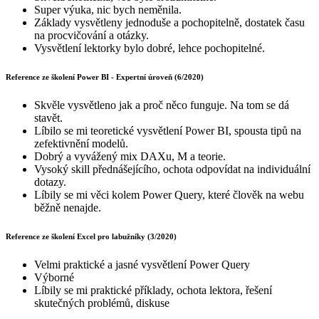
Super výuka, nic bych neměnila.
Základy vysvětleny jednoduše a pochopitelně, dostatek času
na procvičování a otázky.
Vysvětlení lektorky bylo dobré, lehce pochopitelné.
Reference ze školení Power BI - Expertní úroveň (6/2020)
Skvěle vysvětleno jak a proč něco funguje. Na tom se dá
stavět.
Líbilo se mi teoretické vysvětlení Power BI, spousta tipů na
zefektivnění modelů.
Dobrý a vyvážený mix DAXu, M a teorie.
Vysoký skill přednášejícího, ochota odpovídat na individuální
dotazy.
Líbily se mi věci kolem Power Query, které člověk na webu
běžně nenajde.
Reference ze školení Excel pro labužníky (3/2020)
Velmi praktické a jasné vysvětlení Power Query
Výborné
Líbily se mi praktické příklady, ochota lektora, řešení
skutečných problémů, diskuse