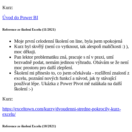
Kurz:
Úvod do Power BI
Reference ze školení Excelu (11/2021)
Moje první celodenní školení on line, byla jsem spokojená
Kurz byl skvělý (není co vytknout, tak alespoň maličkosti :) ),
moc děkuji.
Pan lektor problematiku zná, pracuje s ní v praxi, umí
bezvadně podat, nemám jedinou výhradu. Obávám se že není
moc prostoru pro další zlepšení.
Školení mi přineslo to, co jsem očekávala - rozšíření znalostí z
excelu, poznání nových funkcí a návod, jak ty stávající
používat lépe. Ukázka z Power Pivot mě nalákala na další
školení :-)
Kurz:
https://exceltown.com/kurzy/dvoudenni-stredne-pokrocily-kurz-
excelu/
Reference ze školení Excelu (10/2021)