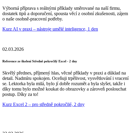
Výborná příprava s reálnými příklady směrované na naší firmu,
dostatek tipů a doporučení, spousta věcí z osobní zkušenosti, zájem
o naše osobně-pracovní potřeby.
Kurz AI v praxi – nástroje umělé inteligence, 1 den
02.03.2026
Reference ze školení Středně pokročilý Excel - 2 dny
Skvělý přednes, příjmený hlas, věcné příklady v praxi a důklad na
detail. Nadmíru spokojen. Oceňuji trpělivost, vysvětlování i vracení
se. Lektorka byla milá, bylo jí dobře rozumět a byla slyšet, takže i
díky tomu bylo možné koukat do obrazovky a zároveň poslouchat
postup. Díky za to!
Kurz Excel 2 – pro středně pokročilé, 2 dny