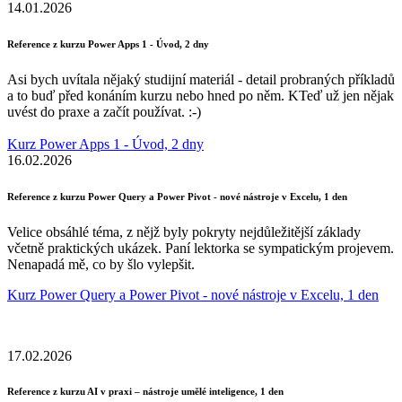
14.01.2026
Reference z kurzu Power Apps 1 - Úvod, 2 dny
Asi bych uvítala nějaký studijní materiál - detail probraných příkladů
a to buď před konáním kurzu nebo hned po něm. KTeď už jen nějak
uvést do praxe a začít používat. :-)
Kurz Power Apps 1 - Úvod, 2 dny
16.02.2026
Reference z kurzu Power Query a Power Pivot - nové nástroje v Excelu, 1 den
Velice obsáhlé téma, z nějž byly pokryty nejdůležitější základy
včetně praktických ukázek. Paní lektorka se sympatickým projevem.
Nenapadá mě, co by šlo vylepšit.
Kurz Power Query a Power Pivot - nové nástroje v Excelu, 1 den
17.02.2026
Reference z kurzu AI v praxi – nástroje umělé inteligence, 1 den