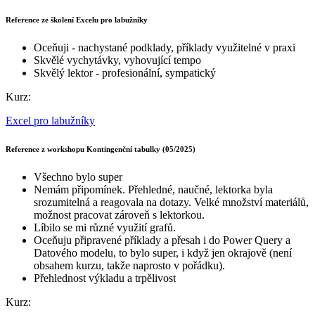
Reference ze školení Excelu pro labužníky
Oceňuji - nachystané podklady, příklady využitelné v praxi
Skvělé vychytávky, vyhovující tempo
Skvělý lektor - profesionální, sympatický
Kurz:
Excel pro labužníky
Reference z workshopu Kontingenční tabulky (05/2025)
Všechno bylo super
Nemám připomínek. Přehledné, naučné, lektorka byla
srozumitelná a reagovala na dotazy. Velké množství materiálů,
možnost pracovat zároveň s lektorkou.
Líbilo se mi různé využití grafů.
Oceňuju připravené příklady a přesah i do Power Query a
Datového modelu, to bylo super, i když jen okrajově (není
obsahem kurzu, takže naprosto v pořádku).
Přehlednost výkladu a trpělivost
Kurz: