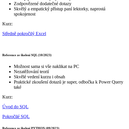
Zodpovězené dodatečné dotazy
Skvělý a empatický přístup paní lektorky, naprostá
spokojenost
Kurz:
Středně pokročilý Excel
Reference ze školení SQL (10/2023)
Možnost sama si vše naklikat na PC
Nezatěžování teorií
Skvělé vedení kurzu i obsah
Praktické zkoušení dotazů je super, odbočka k Power Query
také
Kurz:
Úvod do SQL
Pokročilé SQL
Reference ze školení PYTHON (09/2023)