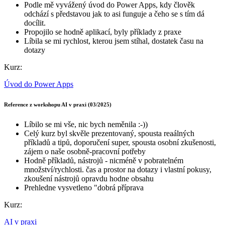
Podle mě vyvážený úvod do Power Apps, kdy člověk
odchází s představou jak to asi funguje a čeho se s tím dá
docílit.
Propojilo se hodně aplikací, byly příklady z praxe
Líbila se mi rychlost, kterou jsem stíhal, dostatek času na
dotazy
Kurz:
Úvod do Power Apps
Reference z workshopu AI v praxi (03/2025)
Líbilo se mi vše, nic bych neměnila :-))
Celý kurz byl skvěle prezentovaný, spousta reaálných
příkladů a tipů, doporučení super, spousta osobní zkušenosti,
zájem o naše osobně-pracovní potřeby
Hodně příkladů, nástrojů - nicméně v pobratelném
množství/rychlosti. čas a prostor na dotazy i vlastní pokusy,
zkoušení nástrojů opravdu hodne obsahu
Prehledne vysvetleno "dobrá příprava
Kurz:
AI v praxi