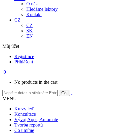
O nás
Hledáme lektory
Kontakt
CZ
CZ
SK
EN
Můj účet
Registrace
Přihlášení
0
No products in the cart.
MENU
Kurzy teď
Konzultace
Vývoj Apps, Automate
Tvorba reportů
Co umíme