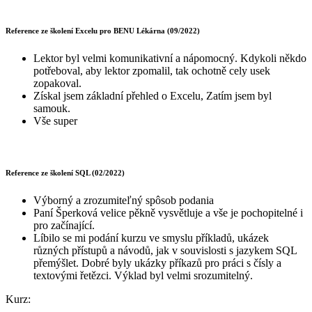
Reference ze školení Excelu pro BENU Lékárna (09/2022)
Lektor byl velmi komunikativní a nápomocný. Kdykoli někdo
potřeboval, aby lektor zpomalil, tak ochotně cely usek
zopakoval.
Získal jsem základní přehled o Excelu, Zatím jsem byl
samouk.
Vše super
Reference ze školení SQL (02/2022)
Výborný a zrozumiteľný spôsob podania
Paní Šperková velice pěkně vysvětluje a vše je pochopitelné i
pro začínající.
Líbilo se mi podání kurzu ve smyslu příkladů, ukázek
různých přístupů a návodů, jak v souvislosti s jazykem SQL
přemýšlet. Dobré byly ukázky příkazů pro práci s čísly a
textovými řetězci. Výklad byl velmi srozumitelný.
Kurz: