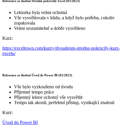
Reference ze školení Středně pokročilý Excel (03/2023)
Lektorka byla velmi ochotná
Vše vysvětlovala v klidu, a když bylo potřeba, cokoliv
zopakovala
Velmi srozumitelné a dobře vysvětleno
Kurz:
https://exceltown.com/kurzy/dvoudenni-stredne-pokrocily-kurz-
excelu/
Reference ze školení Úvod do Power BI (02/2023)
Vše bylo vyzkoušeno od úvodu
Příjemné tempo práce
Příjemný lektor ochotný vše vysvětlit
Tempo tak akorát, perfektní přístup, vynikající znalosti
Kurz:
Úvod do Power BI