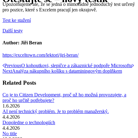
Upozorňujeme ale, že se jedná o mimořádně jednoduchý test určený
pro pozice, které s Excelem pracují jen okrajově.
Test ke stažení
Další testy
Author:
Jiří Beran
https://exceltown.com/lektori/jiri-beran/
Post
Previous
Previous
O kohoutkovi, slepičce a zákaznické podpoře Microsoftu
Next
post:
Next
Analýza nákupního košíku s dataminingovým doplňkem
navigation
post:
Related Posts
Co je to Citizen Development, proč už ho možná provozujete, a
proč ho určitě potřebujete?
1.6.2026
AI není technický problém. Je to problém manažerský.
4.4.2026
Dopoledne o technologiích
4.4.2026
No title