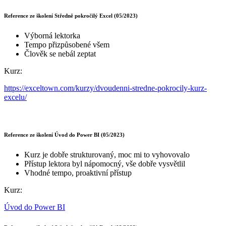
Reference ze školení Středně pokročilý Excel (05/2023)
Výborná lektorka
Tempo přizpůsobené všem
Člověk se nebál zeptat
Kurz:
https://exceltown.com/kurzy/dvoudenni-stredne-pokrocily-kurz-
excelu/
Reference ze školení Úvod do Power BI (05/2023)
Kurz je dobře strukturovaný, moc mi to vyhovovalo
Přístup lektora byl nápomocný, vše dobře vysvětlil
Vhodné tempo, proaktivní přístup
Kurz:
Úvod do Power BI