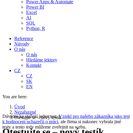
Power Apps & Automate
Power BI
Excel
AI
SQL
Python, R
Reference
Návody
O nás
O nás
Hledáme lektory
Kontakt
CZ
CZ
SK
EN
You are here:
Úvod
Nezařazené
Dáváme ke stažení jeden test.
Vznikl pro našeho zákazníka jako test
Otestujte se – nový testík
k hodnocení uchazečů o práci
, ale firma si nakonec vybrala jiné
testy a tento tedy můžeme zveřejnit na webu.
Otestujte se – nový testík