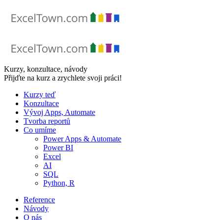
Skip
to
content
Kurzy, konzultace, návody
Přijďte na kurz a zrychlete svoji práci!
Kurzy teď
Konzultace
Vývoj Apps, Automate
Tvorba reportů
Co umíme
Power Apps & Automate
Power BI
Excel
AI
SQL
Python, R
Reference
Návody
O nás