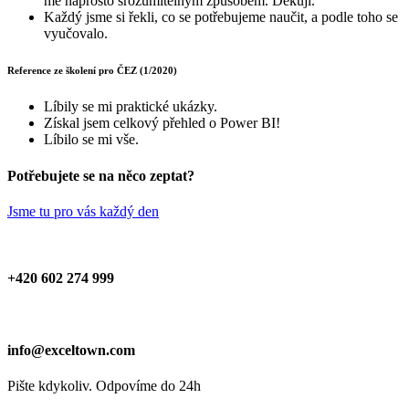
mě naprosto srozumitelným způsobem. Děkuji.
Každý jsme si řekli, co se potřebujeme naučit, a podle toho se
vyučovalo.
Reference ze školení pro ČEZ (1/2020)
Líbily se mi praktické ukázky.
Získal jsem celkový přehled o Power BI!
Líbilo se mi vše.
Potřebujete se na něco zeptat?
Jsme tu pro vás každý den
+420 602 274 999
info@exceltown.com
Pište kdykoliv. Odpovíme do 24h