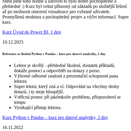
Stihli jsme toho hodně a zároveň to bylo dobře pochopitelné a
přehledné :) Kurz byl velmi přínosný od základů po složitější řešení
až po možnosti omezení vizualizace pro vybrané uživatele.
Promyšlená struktura a pochopitelný projev a výčet informací. Super
kurz.
Kurz Úvod do Power BI, 1 den
10.12.2025
Reference ze školení Python v Pandas – kurz pro datové analytiky, 2 dny
Lektor je skvělý - přehledné školení, dostatek příkladů,
dokáže pomoci a odpovědět na dotazy z praxe.
Výborné odborné znalosti a prezentační schopnosti pana
lektora
Super lektor, který zná a ví. Odpovídal na všechny druhy
dotazů, i ty moje hloupější.
Vstřícná pomoc při jakémkoliv problému, přizpusobení se
tempu
Vynikající přístup lektora.
Kurz Python v Pandas – kurz pro datové analytiky, 2 dny
16.11.2022