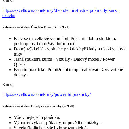
Kurz:
https://exceltown.com/kurzy/dvoudenni-stredne-pokrocily-kurz-
excelu/
Reference ze školení Úvod do Power BI (9/2020)
Kurz se mi celkově velmi líbil. Přišla mi dobrá struktura,
posloupnost i množství informací
Dobrý výklad látky, skvělé praktické příklady a ukázky, tipy a
triky
Jasná struktura kurzu - Vizuály / Datový model / Power
Query
Bylo to praktické. Pomůže mi to optimalizovat už vytvořené
dotazy
Kurz:
https://exceltown.com/kurzy/power-bi-prakticky/
Reference ze školení Excel pro začátečníky (6/2020)
Vše v nejlepším pořádku.
Výborný výklad, příklady, odpovědi na otázky...
Skvělá školitelka, vše bylo srozumitelné.