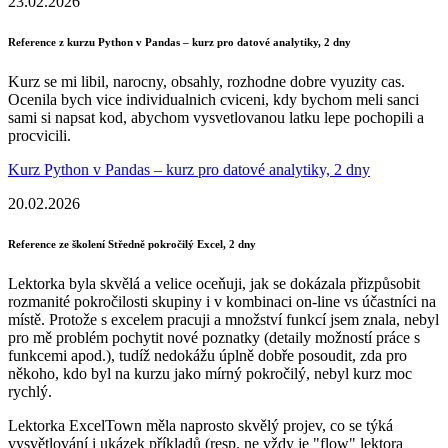
23.02.2026
Reference z kurzu Python v Pandas – kurz pro datové analytiky, 2 dny
Kurz se mi libil, narocny, obsahly, rozhodne dobre vyuzity cas.
Ocenila bych vice individualnich cviceni, kdy bychom meli sanci
sami si napsat kod, abychom vysvetlovanou latku lepe pochopili a
procvicili.
Kurz Python v Pandas – kurz pro datové analytiky, 2 dny
20.02.2026
Reference ze školení Středně pokročilý Excel, 2 dny
Lektorka byla skvělá a velice oceňuji, jak se dokázala přizpůsobit
rozmanité pokročilosti skupiny i v kombinaci on-line vs účastníci na
místě. Protože s excelem pracuji a množství funkcí jsem znala, nebyl
pro mě problém pochytit nové poznatky (detaily možností práce s
funkcemi apod.), tudíž nedokážu úplně dobře posoudit, zda pro
někoho, kdo byl na kurzu jako mírný pokročilý, nebyl kurz moc
rychlý.
Lektorka ExcelTown měla naprosto skvělý projev, co se týká
vysvětlování i ukázek příkladů (resp. ne vždy je "flow" lektora