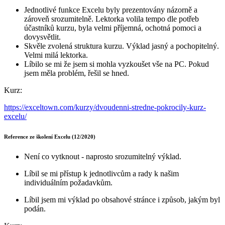
Jednotlivé funkce Excelu byly prezentovány názorně a
zároveň srozumitelně. Lektorka volila tempo dle potřeb
účastníků kurzu, byla velmi příjemná, ochotná pomoci a
dovysvětlit.
Skvěle zvolená struktura kurzu. Výklad jasný a pochopitelný.
Velmi milá lektorka.
Líbilo se mi že jsem si mohla vyzkoušet vše na PC. Pokud
jsem měla problém, řešil se hned.
Kurz:
https://exceltown.com/kurzy/dvoudenni-stredne-pokrocily-kurz-
excelu/
Reference ze školení Excelu (12/2020)
Není co vytknout - naprosto srozumitelný výklad.
Líbil se mi přístup k jednotlivcům a rady k našim
individuálním požadavkům.
Líbil jsem mi výklad po obsahové stránce i způsob, jakým byl
podán.