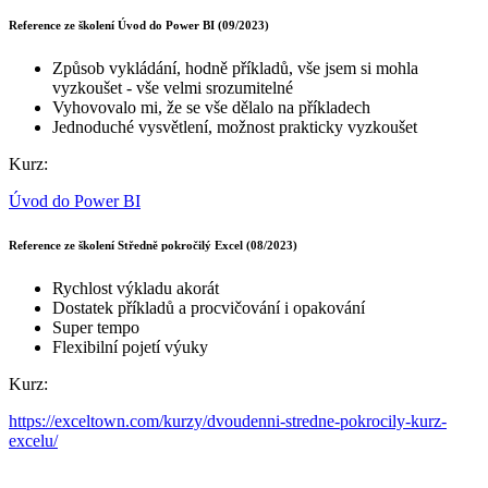
Reference ze školení Úvod do Power BI (09/2023)
Způsob vykládání, hodně příkladů, vše jsem si mohla
vyzkoušet - vše velmi srozumitelné
Vyhovovalo mi, že se vše dělalo na příkladech
Jednoduché vysvětlení, možnost prakticky vyzkoušet
Kurz:
Úvod do Power BI
Reference ze školení Středně pokročilý Excel (08/2023)
Rychlost výkladu akorát
Dostatek příkladů a procvičování i opakování
Super tempo
Flexibilní pojetí výuky
Kurz:
https://exceltown.com/kurzy/dvoudenni-stredne-pokrocily-kurz-
excelu/