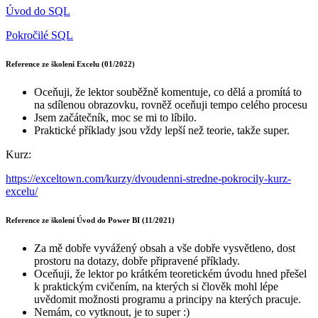
Úvod do SQL
Pokročilé SQL
Reference ze školení Excelu (01/2022)
Oceňuji, že lektor souběžně komentuje, co dělá a promítá to
na sdílenou obrazovku, rovněž oceňuji tempo celého procesu
Jsem začátečník, moc se mi to líbilo.
Praktické příklady jsou vždy lepší než teorie, takže super.
Kurz:
https://exceltown.com/kurzy/dvoudenni-stredne-pokrocily-kurz-
excelu/
Reference ze školení Úvod do Power BI (11/2021)
Za mě dobře vyvážený obsah a vše dobře vysvětleno, dost
prostoru na dotazy, dobře připravené příklady.
Oceňuji, že lektor po krátkém teoretickém úvodu hned přešel
k praktickým cvičením, na kterých si člověk mohl lépe
uvědomit možnosti programu a principy na kterých pracuje.
Nemám, co vytknout, je to super :)