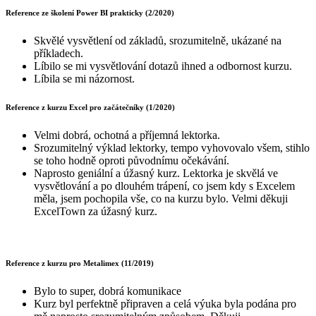
Reference ze školení Power BI prakticky (2/2020)
Skvělé vysvětlení od základů, srozumitelně, ukázané na
příkladech.
Líbilo se mi vysvětlování dotazů ihned a odbornost kurzu.
Líbila se mi názornost.
Reference z kurzu Excel pro začátečníky (1/2020)
Velmi dobrá, ochotná a příjemná lektorka.
Srozumitelný výklad lektorky, tempo vyhovovalo všem, stihlo
se toho hodně oproti původnímu očekávání.
Naprosto geniální a úžasný kurz. Lektorka je skvělá ve
vysvětlování a po dlouhém trápení, co jsem kdy s Excelem
měla, jsem pochopila vše, co na kurzu bylo. Velmi děkuji
ExcelTown za úžasný kurz.
Reference z kurzu pro Metalimex (11/2019)
Bylo to super, dobrá komunikace
Kurz byl perfektně připraven a celá výuka byla podána pro