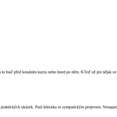
ů a to buď před konáním kurzu nebo hned po něm. KTeď už jen nějak uvés
ně praktických ukázek. Paní lektorka se sympatickým projevem. Nenapadá