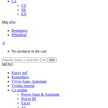
CZ
CZ
SK
EN
Můj účet
Registrace
Přihlášení
0
No products in the cart.
MENU
Kurzy teď
Konzultace
Vývoj Apps, Automate
Tvorba reportů
Co umíme
Power Apps & Automate
Power BI
Excel
AI