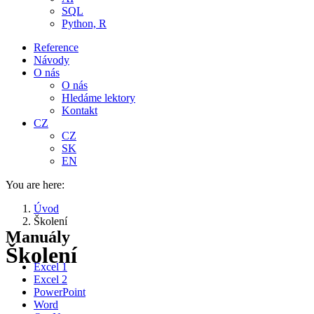
SQL
Python, R
Reference
Návody
O nás
O nás
Hledáme lektory
Kontakt
CZ
CZ
SK
EN
You are here:
Úvod
Školení
Manuály
Školení
Excel 1
Excel 2
PowerPoint
Word