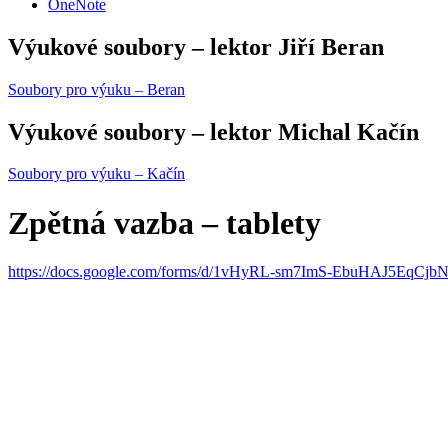
OneNote
Výukové soubory – lektor Jiří Beran
Soubory pro výuku – Beran
Výukové soubory – lektor Michal Kačín
Soubory pro výuku – Kačín
Zpětná vazba – tablety
https://docs.google.com/forms/d/1vHyRL-sm7ImS-EbuHAJ5EqC