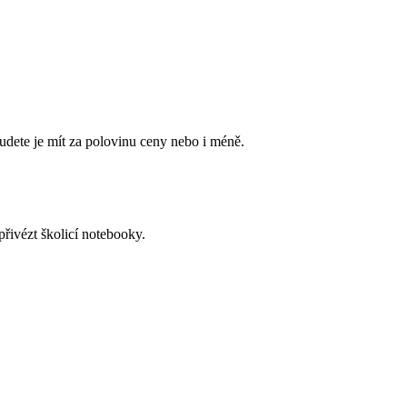
budete je mít za polovinu ceny nebo i méně.
řivézt školicí notebooky.