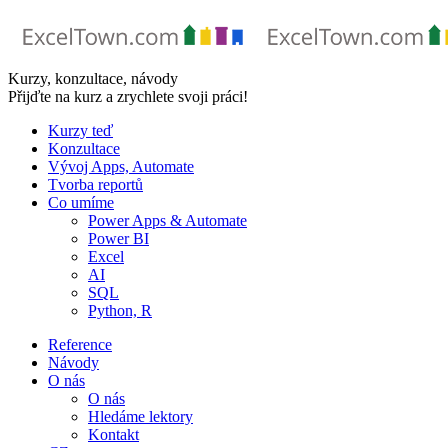
Skip
to
content
Kurzy, konzultace, návody
Přijďte na kurz a zrychlete svoji práci!
Kurzy teď
Konzultace
Vývoj Apps, Automate
Tvorba reportů
Co umíme
Power Apps & Automate
Power BI
Excel
AI
SQL
Python, R
Reference
Návody
O nás
O nás
Hledáme lektory
Kontakt