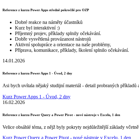
Reference z kurzu Power Apps středně pokročilé pro OZP
Dobré reakce na náměty účastníků
Kurz byl interaktivní :)
Příjemný projev, příklady splnily očekávání.
Dobře vysvětlená provázanost nástrojů
Aktivní spolupráce a orientace na naše problémy,
Příprava, komunikace, příklady, školení splnilo očekávání.
14.01.2026
Reference z kurzu Power Apps 1 - Úvod, 2 dny
Asi bych uvítala nějaký studijní materiál - detail probraných příklad
Kurz Power Apps 1 - Úvod, 2 dny
16.02.2026
Reference z kurzu Power Query a Power Pivot - nové nástroje v Excelu, 1 den
Velice obsáhlé téma, z nějž byly pokryty nejdůležitější základy včet
Kurz Power Query a Power Pivot - nové nástroje v Excelu, 1 den