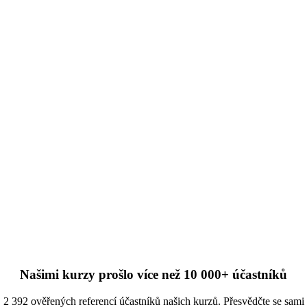
Našimi kurzy prošlo více než 10 000+ účastníků
2 392 ověřených referencí účastníků našich kurzů. Přesvědčte se sami