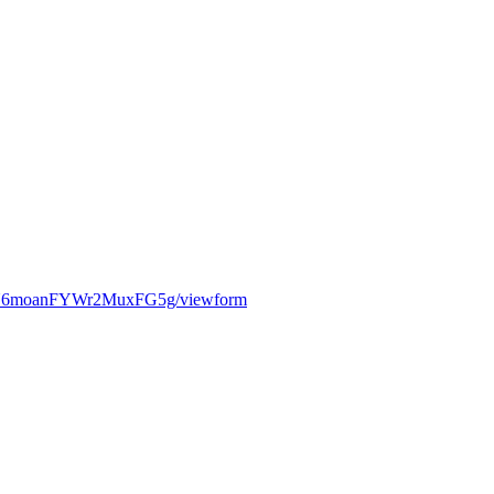
jbN6moanFYWr2MuxFG5g/viewform