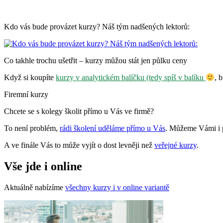
Kdo vás bude provázet kurzy? Náš tým nadšených lektorů:
Co takhle trochu ušetřit – kurzy můžou stát jen půlku ceny
Když si koupíte
kurzy v analytickém balíčku (tedy spíš v balíku
, 
Firemní kurzy
Chcete se s kolegy školit přímo u Vás ve firmě?
To není problém,
rádi školení uděláme přímo u Vás
. Můžeme Vámi i p
A ve finále Vás to může vyjít o dost levněji než
veřejné kurzy
.
Vše jde i online
Aktuálně nabízíme
všechny kurzy i v online variantě