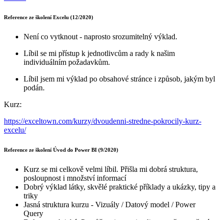
Reference ze školení Excelu (12/2020)
Není co vytknout - naprosto srozumitelný výklad.
Líbil se mi přístup k jednotlivcům a rady k našim
individuálním požadavkům.
Líbil jsem mi výklad po obsahové stránce i způsob, jakým byl
podán.
Kurz:
https://exceltown.com/kurzy/dvoudenni-stredne-pokrocily-kurz-
excelu/
Reference ze školení Úvod do Power BI (9/2020)
Kurz se mi celkově velmi líbil. Přišla mi dobrá struktura,
posloupnost i množství informací
Dobrý výklad látky, skvělé praktické příklady a ukázky, tipy a
triky
Jasná struktura kurzu - Vizuály / Datový model / Power
Query