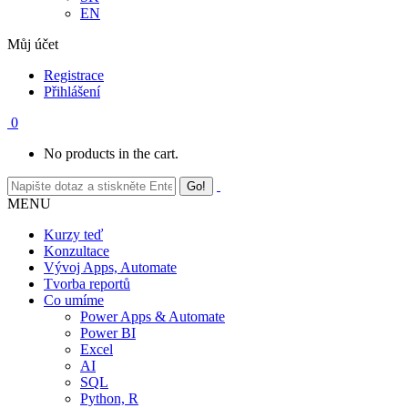
EN
Můj účet
Registrace
Přihlášení
0
No products in the cart.
MENU
Kurzy teď
Konzultace
Vývoj Apps, Automate
Tvorba reportů
Co umíme
Power Apps & Automate
Power BI
Excel
AI
SQL
Python, R