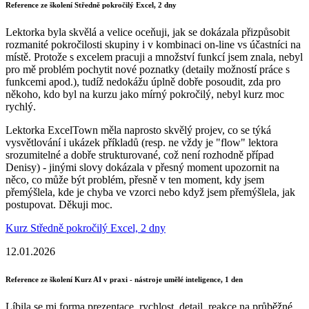
Reference ze školení Středně pokročilý Excel, 2 dny
Lektorka byla skvělá a velice oceňuji, jak se dokázala přizpůsobit
rozmanité pokročilosti skupiny i v kombinaci on-line vs účastníci na
místě. Protože s excelem pracuji a množství funkcí jsem znala, nebyl
pro mě problém pochytit nové poznatky (detaily možností práce s
funkcemi apod.), tudíž nedokážu úplně dobře posoudit, zda pro
někoho, kdo byl na kurzu jako mírný pokročilý, nebyl kurz moc
rychlý.
Lektorka ExcelTown měla naprosto skvělý projev, co se týká
vysvětlování i ukázek příkladů (resp. ne vždy je "flow" lektora
srozumitelné a dobře strukturované, což není rozhodně případ
Denisy) - jinými slovy dokázala v přesný moment upozornit na
něco, co může být problém, přesně v ten moment, kdy jsem
přemýšlela, kde je chyba ve vzorci nebo když jsem přemýšlela, jak
postupovat. Děkuji moc.
Kurz Středně pokročilý Excel, 2 dny
12.01.2026
Reference ze školení Kurz AI v praxi - nástroje umělé inteligence, 1 den
Líbila se mi forma prezentace, rychlost, detail, reakce na průběžné