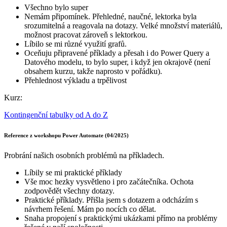
Všechno bylo super
Nemám připomínek. Přehledné, naučné, lektorka byla
srozumitelná a reagovala na dotazy. Velké množství materiálů,
možnost pracovat zároveň s lektorkou.
Líbilo se mi různé využití grafů.
Oceňuju připravené příklady a přesah i do Power Query a
Datového modelu, to bylo super, i když jen okrajově (není
obsahem kurzu, takže naprosto v pořádku).
Přehlednost výkladu a trpělivost
Kurz:
Kontingenční tabulky od A do Z
Reference z workshopu Power Automate (04/2025)
Probrání našich osobních problémů na příkladech.
Líbily se mi praktické příklady
Vše moc hezky vysvětleno i pro začátečníka. Ochota
zodpovědět všechny dotazy.
Praktické příklady. Přišla jsem s dotazem a odcházím s
návrhem řešení. Mám po nocích co dělat.
Snaha propojení s praktickými ukázkami přímo na problémy