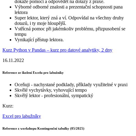
dokáže pomoci a odpovědět na dotazy z praxe.
Výborné odborné znalosti a prezentační schopnosti pana
lektora
Super lektor, který zná a ví. Odpovídal na všechny druhy
dotazů, i ty moje hloupější.
Vstřícná pomoc při jakémkoliv problému, přizpusobení se
tempu
Vynikající přístup lektora.
Kurz Python v Pandas – kurz pro datové analytiky, 2 dny
16.11.2022
Reference ze školení Excelu pro labužníky
Oceňuji - nachystané podklady, příklady využitelné v praxi
Skvělé vychytávky, vyhovující tempo
Skvělý lektor - profesionální, sympatický
Kurz:
Excel pro labužníky
Reference z workshopu Kontingenční tabulky (05/2025)