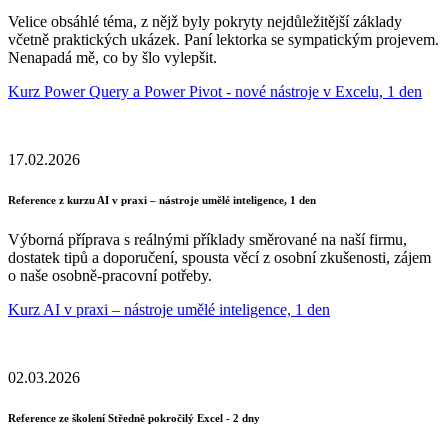
Velice obsáhlé téma, z nějž byly pokryty nejdůležitější základy
včetně praktických ukázek. Paní lektorka se sympatickým projevem.
Nenapadá mě, co by šlo vylepšit.
Kurz Power Query a Power Pivot - nové nástroje v Excelu, 1 den
17.02.2026
Reference z kurzu AI v praxi – nástroje umělé inteligence, 1 den
Výborná příprava s reálnými příklady směrované na naší firmu,
dostatek tipů a doporučení, spousta věcí z osobní zkušenosti, zájem
o naše osobně-pracovní potřeby.
Kurz AI v praxi – nástroje umělé inteligence, 1 den
02.03.2026
Reference ze školení Středně pokročilý Excel - 2 dny