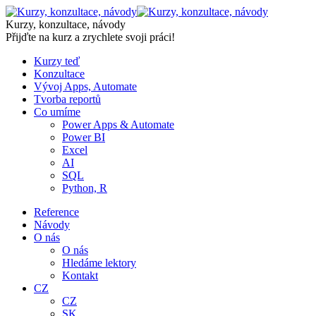
Skip
to
Kurzy, konzultace, návody
content
Přijďte na kurz a zrychlete svoji práci!
Kurzy teď
Konzultace
Vývoj Apps, Automate
Tvorba reportů
Co umíme
Power Apps & Automate
Power BI
Excel
AI
SQL
Python, R
Reference
Návody
O nás
O nás
Hledáme lektory
Kontakt
CZ
CZ
SK