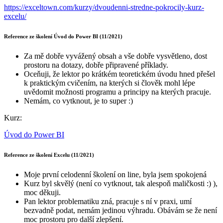
https://exceltown.com/kurzy/dvoudenni-stredne-pokrocily-kurz-
excelu/
Reference ze školení Úvod do Power BI (11/2021)
Za mě dobře vyvážený obsah a vše dobře vysvětleno, dost
prostoru na dotazy, dobře připravené příklady.
Oceňuji, že lektor po krátkém teoretickém úvodu hned přešel
k praktickým cvičením, na kterých si člověk mohl lépe
uvědomit možnosti programu a principy na kterých pracuje.
Nemám, co vytknout, je to super :)
Kurz:
Úvod do Power BI
Reference ze školení Excelu (11/2021)
Moje první celodenní školení on line, byla jsem spokojená
Kurz byl skvělý (není co vytknout, tak alespoň maličkosti :) ),
moc děkuji.
Pan lektor problematiku zná, pracuje s ní v praxi, umí
bezvadně podat, nemám jedinou výhradu. Obávám se že není
moc prostoru pro další zlepšení.