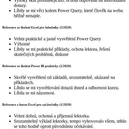
Vysoký skill přednášejícího, ochota odpovídat na individuální
dotazy.
Líbily se mi věci kolem Power Query, které člověk na webu
běžně nenajde.
Reference ze školení Excel pro labužníky (3/2020)
Velmi praktické a jasné vysvětlení Power Query
Výborné
Líbily se mi praktické příklady, ochota lektora, řešení
skutečných problémů, diskuse
Reference ze školení Power BI prakticky (2/2020)
Skvělé vysvětlení od základů, srozumitelně, ukázané na
příkladech.
Líbilo se mi vysvětlování dotazů ihned a odbornost kurzu.
Líbila se mi názornost.
Reference z kurzu Excel pro začátečníky (1/2020)
Velmi dobrá, ochotná a příjemná lektorka.
Srozumitelný výklad lektorky, tempo vyhovovalo všem, stihlo
se toho hodně oproti původnímu očekávání.