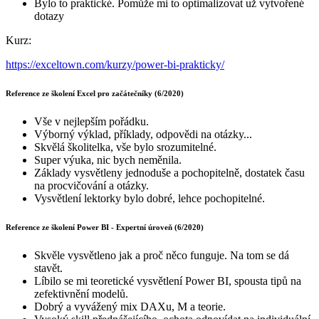
Bylo to praktické. Pomůže mi to optimalizovat už vytvořené
dotazy
Kurz:
https://exceltown.com/kurzy/power-bi-prakticky/
Reference ze školení Excel pro začátečníky (6/2020)
Vše v nejlepším pořádku.
Výborný výklad, příklady, odpovědi na otázky...
Skvělá školitelka, vše bylo srozumitelné.
Super výuka, nic bych neměnila.
Základy vysvětleny jednoduše a pochopitelně, dostatek času
na procvičování a otázky.
Vysvětlení lektorky bylo dobré, lehce pochopitelné.
Reference ze školení Power BI - Expertní úroveň (6/2020)
Skvěle vysvětleno jak a proč něco funguje. Na tom se dá
stavět.
Líbilo se mi teoretické vysvětlení Power BI, spousta tipů na
zefektivnění modelů.
Dobrý a vyvážený mix DAXu, M a teorie.