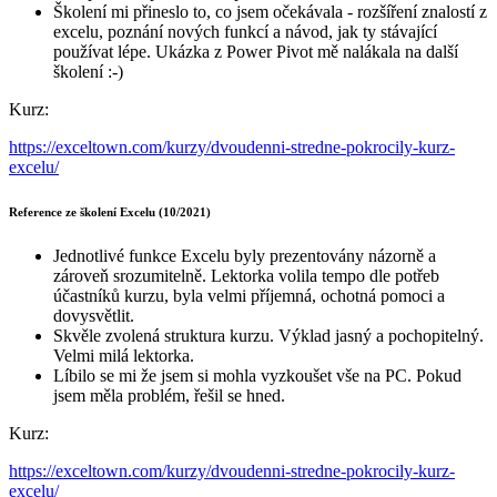
Školení mi přineslo to, co jsem očekávala - rozšíření znalostí z
excelu, poznání nových funkcí a návod, jak ty stávající
používat lépe. Ukázka z Power Pivot mě nalákala na další
školení :-)
Kurz:
https://exceltown.com/kurzy/dvoudenni-stredne-pokrocily-kurz-
excelu/
Reference ze školení Excelu (10/2021)
Jednotlivé funkce Excelu byly prezentovány názorně a
zároveň srozumitelně. Lektorka volila tempo dle potřeb
účastníků kurzu, byla velmi příjemná, ochotná pomoci a
dovysvětlit.
Skvěle zvolená struktura kurzu. Výklad jasný a pochopitelný.
Velmi milá lektorka.
Líbilo se mi že jsem si mohla vyzkoušet vše na PC. Pokud
jsem měla problém, řešil se hned.
Kurz:
https://exceltown.com/kurzy/dvoudenni-stredne-pokrocily-kurz-
excelu/