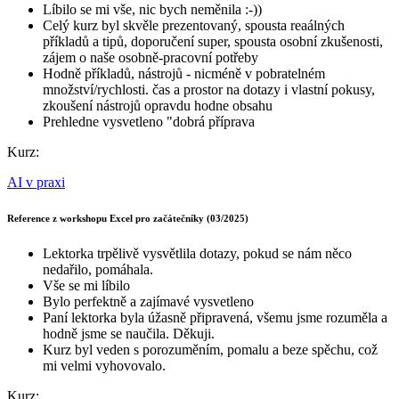
Líbilo se mi vše, nic bych neměnila :-))
Celý kurz byl skvěle prezentovaný, spousta reaálných
příkladů a tipů, doporučení super, spousta osobní zkušenosti,
zájem o naše osobně-pracovní potřeby
Hodně příkladů, nástrojů - nicméně v pobratelném
množství/rychlosti. čas a prostor na dotazy i vlastní pokusy,
zkoušení nástrojů opravdu hodne obsahu
Prehledne vysvetleno "dobrá příprava
Kurz:
AI v praxi
Reference z workshopu Excel pro začátečníky (03/2025)
Lektorka trpělivě vysvětlila dotazy, pokud se nám něco
nedařilo, pomáhala.
Vše se mi líbilo
Bylo perfektně a zajímavé vysvetleno
Paní lektorka byla úžasně připravená, všemu jsme rozuměla a
hodně jsme se naučila. Děkuji.
Kurz byl veden s porozuměním, pomalu a beze spěchu, což
mi velmi vyhovovalo.
Kurz: