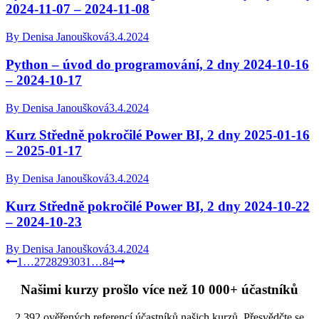
2024-11-07 – 2024-11-08
By
Denisa Janoušková
3.4.2024
Python – úvod do programování, 2 dny 2024-10-16
– 2024-10-17
By
Denisa Janoušková
3.4.2024
Kurz Středně pokročilé Power BI, 2 dny 2025-01-16
– 2025-01-17
By
Denisa Janoušková
3.4.2024
Kurz Středně pokročilé Power BI, 2 dny 2024-10-22
– 2024-10-23
By
Denisa Janoušková
3.4.2024
1
…
27
28
29
30
31
…
84
Našimi kurzy prošlo více než 10 000+ účastníků
2 392 ověřených referencí účastníků našich kurzů. Přesvědčte se