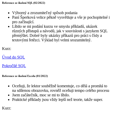
Reference ze školení SQL (02/2022)
Výborný a zrozumiteľný spôsob podania
Paní Šperková velice pěkně vysvětluje a vše je pochopitelné i
pro začínající.
Líbilo se mi podání kurzu ve smyslu příkladů, ukázek
různých přístupů a návodů, jak v souvislosti s jazykem SQL
přemýšlet. Dobré byly ukázky příkazů pro práci s čísly a
textovými řetězci. Výklad byl velmi srozumitelný.
Kurz:
Úvod do SQL
Pokročilé SQL
Reference ze školení Excelu (01/2022)
Oceňuji, že lektor souběžně komentuje, co dělá a promítá to
na sdílenou obrazovku, rovněž oceňuji tempo celého procesu
Jsem začátečník, moc se mi to líbilo.
Praktické příklady jsou vždy lepší než teorie, takže super.
Kurz: