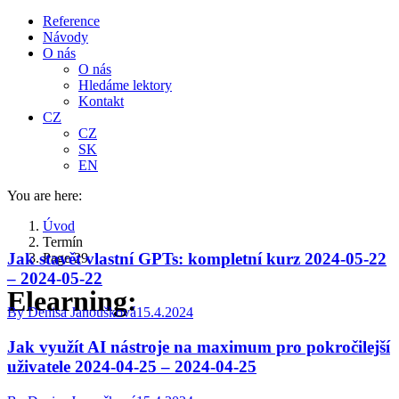
Reference
Návody
O nás
O nás
Hledáme lektory
Kontakt
CZ
CZ
SK
EN
You are here:
Úvod
Termín
Jak stavět vlastní GPTs: kompletní kurz 2024-05-22
Page 29
– 2024-05-22
Elearning:
By
Denisa Janoušková
15.4.2024
Jak využít AI nástroje na maximum pro pokročilejší
uživatele 2024-04-25 – 2024-04-25