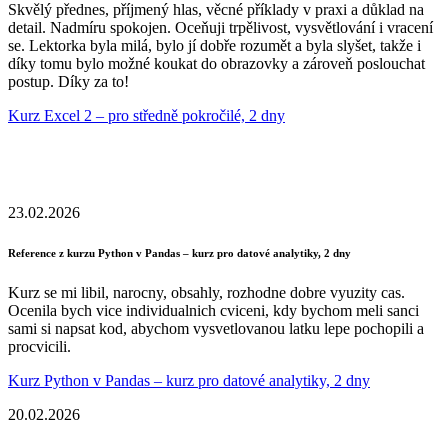
Skvělý přednes, příjmený hlas, věcné příklady v praxi a důklad na
detail. Nadmíru spokojen. Oceňuji trpělivost, vysvětlování i vracení
se. Lektorka byla milá, bylo jí dobře rozumět a byla slyšet, takže i
díky tomu bylo možné koukat do obrazovky a zároveň poslouchat
postup. Díky za to!
Kurz Excel 2 – pro středně pokročilé, 2 dny
23.02.2026
Reference z kurzu Python v Pandas – kurz pro datové analytiky, 2 dny
Kurz se mi libil, narocny, obsahly, rozhodne dobre vyuzity cas.
Ocenila bych vice individualnich cviceni, kdy bychom meli sanci
sami si napsat kod, abychom vysvetlovanou latku lepe pochopili a
procvicili.
Kurz Python v Pandas – kurz pro datové analytiky, 2 dny
20.02.2026