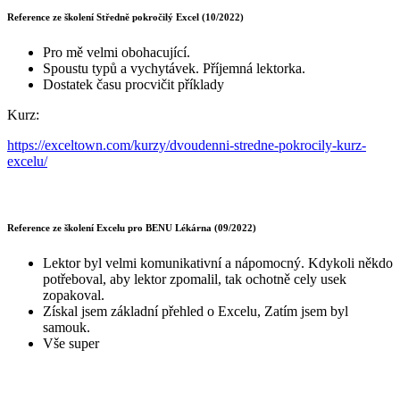
Reference ze školení Středně pokročilý Excel (10/2022)
Pro mě velmi obohacující.
Spoustu typů a vychytávek. Příjemná lektorka.
Dostatek času procvičit příklady
Kurz:
https://exceltown.com/kurzy/dvoudenni-stredne-pokrocily-kurz-
excelu/
Reference ze školení Excelu pro BENU Lékárna (09/2022)
Lektor byl velmi komunikativní a nápomocný. Kdykoli někdo
potřeboval, aby lektor zpomalil, tak ochotně cely usek
zopakoval.
Získal jsem základní přehled o Excelu, Zatím jsem byl
samouk.
Vše super