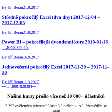
By
Jiří Beran
21.9.2017
Středně pokročilý Excel (dva dny) 2017-12-04 –
2017-12-05
By
Jiří Beran
21.9.2017
Power BI – pokročilejší dvoudenní kurz 2018-01-16
– 2018-01-17
By
Jiří Beran
16.9.2017
Jednovečerní pokročilý Excel 2017-11-20 – 2017-11-
20
By
Jiří Beran
11.9.2017
1
…
80
81
82
83
84
Našimi kurzy prošlo více než 10 000+ účastníků
2 392 ověřených referencí účastníků našich kurzů. Přesvědčte se
sami