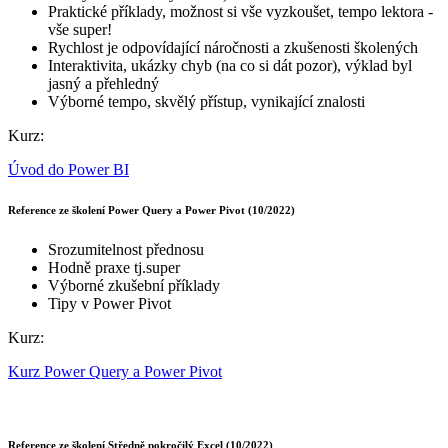
Praktické příklady, možnost si vše vyzkoušet, tempo lektora -
vše super!
Rychlost je odpovídající náročnosti a zkušenosti školených
Interaktivita, ukázky chyb (na co si dát pozor), výklad byl
jasný a přehledný
Výborné tempo, skvělý přístup, vynikající znalosti
Kurz:
Úvod do Power BI
Reference ze školení Power Query a Power Pivot (10/2022)
Srozumitelnost přednosu
Hodně praxe tj.super
Výborné zkušební příklady
Tipy v Power Pivot
Kurz:
Kurz Power Query a Power Pivot
Reference ze školení Středně pokročilý Excel (10/2022)