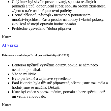
Celý kurz byl skvěle prezentovaný, spousta reaálných
příkladů a tipů, doporučení super, spousta osobní zkušenosti,
zájem o naše osobně-pracovní potřeby
Hodně příkladů, nástrojů - nicméně v pobratelném
množství/rychlosti. čas a prostor na dotazy i vlastní pokusy,
zkoušení nástrojů opravdu hodne obsahu
Prehledne vysvetleno "dobrá příprava
Kurz:
AI v praxi
Reference z workshopu Excel pro začátečníky (03/2025)
Lektorka trpělivě vysvětlila dotazy, pokud se nám něco
nedařilo, pomáhala.
Vše se mi líbilo
Bylo perfektně a zajímavé vysvetleno
Paní lektorka byla úžasně připravená, všemu jsme rozuměla a
hodně jsme se naučila. Děkuji.
Kurz byl veden s porozuměním, pomalu a beze spěchu, což
mi velmi vyhovovalo.
Kurz: