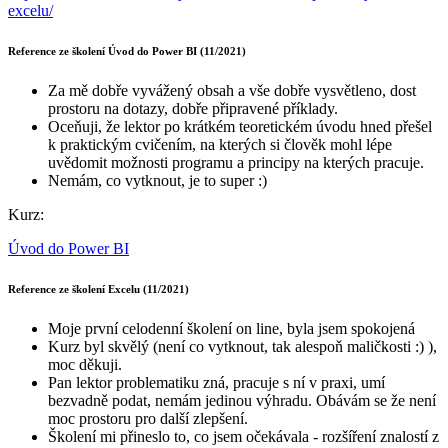
excelu/
Reference ze školení Úvod do Power BI (11/2021)
Za mě dobře vyvážený obsah a vše dobře vysvětleno, dost
prostoru na dotazy, dobře připravené příklady.
Oceňuji, že lektor po krátkém teoretickém úvodu hned přešel
k praktickým cvičením, na kterých si člověk mohl lépe
uvědomit možnosti programu a principy na kterých pracuje.
Nemám, co vytknout, je to super :)
Kurz:
Úvod do Power BI
Reference ze školení Excelu (11/2021)
Moje první celodenní školení on line, byla jsem spokojená
Kurz byl skvělý (není co vytknout, tak alespoň maličkosti :) ),
moc děkuji.
Pan lektor problematiku zná, pracuje s ní v praxi, umí
bezvadně podat, nemám jedinou výhradu. Obávám se že není
moc prostoru pro další zlepšení.
Školení mi přineslo to, co jsem očekávala - rozšíření znalostí z