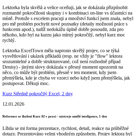
Lektorka byla skvělá a velice oceňuji, jak se dokázala přizpůsobit
rozmanité pokročilosti skupiny i v kombinaci on-line vs účastníci na
místě. Protože s excelem pracuji a množství funkcí jsem znala, nebyl
pro mě problém pochytit nové poznatky (detaily možností práce s
funkcemi apod.), tudíž nedokážu úplně dobře posoudit, zda pro
někoho, kdo byl na kurzu jako mírný pokročilý, nebyl kurz moc
rychlý.
Lektorka ExcelTown měla naprosto skvělý projev, co se týká
vysvětlování i ukázek příkladů (resp. ne vždy je "flow" lektora
srozumitelné a dobře strukturované, což není rozhodně případ
Denisy) - jinými slovy dokázala v přesný moment upozornit na
něco, co může být problém, přesně v ten moment, kdy jsem
přemýšlela, kde je chyba ve vzorci nebo když jsem přemýšlela, jak
postupovat. Děkuji moc.
Kurz Středně pokročilý Excel, 2 dny
12.01.2026
Reference ze školení Kurz AI v praxi - nástroje umělé inteligence, 1 den
Líbila se mi forma prezentace, rychlost, detail, reakce na průběžné
dotazy. Prezentováno velmi vhodným způsobem. Projev lektora byl