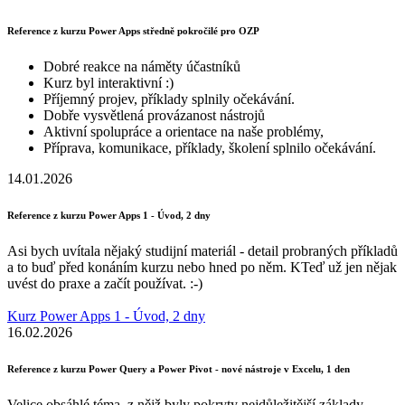
Reference z kurzu Power Apps středně pokročilé pro OZP
Dobré reakce na náměty účastníků
Kurz byl interaktivní :)
Příjemný projev, příklady splnily očekávání.
Dobře vysvětlená provázanost nástrojů
Aktivní spolupráce a orientace na naše problémy,
Příprava, komunikace, příklady, školení splnilo očekávání.
14.01.2026
Reference z kurzu Power Apps 1 - Úvod, 2 dny
Asi bych uvítala nějaký studijní materiál - detail probraných příkladů
a to buď před konáním kurzu nebo hned po něm. KTeď už jen nějak
uvést do praxe a začít používat. :-)
Kurz Power Apps 1 - Úvod, 2 dny
16.02.2026
Reference z kurzu Power Query a Power Pivot - nové nástroje v Excelu, 1 den
Velice obsáhlé téma, z nějž byly pokryty nejdůležitější základy