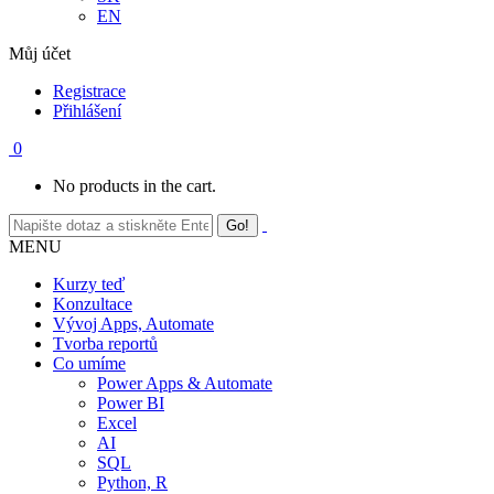
EN
Můj účet
Registrace
Přihlášení
0
No products in the cart.
MENU
Kurzy teď
Konzultace
Vývoj Apps, Automate
Tvorba reportů
Co umíme
Power Apps & Automate
Power BI
Excel
AI
SQL
Python, R