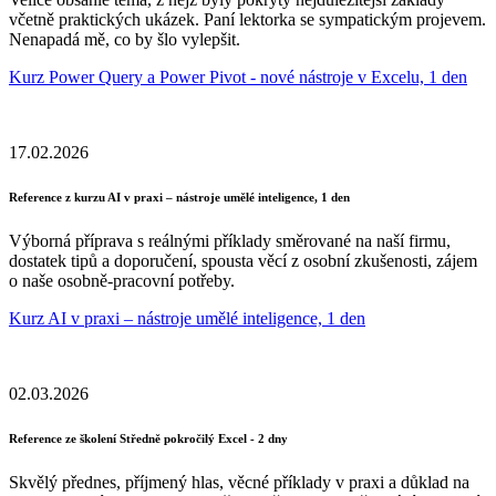
včetně praktických ukázek. Paní lektorka se sympatickým projevem.
Nenapadá mě, co by šlo vylepšit.
Kurz Power Query a Power Pivot - nové nástroje v Excelu, 1 den
17.02.2026
Reference z kurzu AI v praxi – nástroje umělé inteligence, 1 den
Výborná příprava s reálnými příklady směrované na naší firmu,
dostatek tipů a doporučení, spousta věcí z osobní zkušenosti, zájem
o naše osobně-pracovní potřeby.
Kurz AI v praxi – nástroje umělé inteligence, 1 den
02.03.2026
Reference ze školení Středně pokročilý Excel - 2 dny
Skvělý přednes, příjmený hlas, věcné příklady v praxi a důklad na