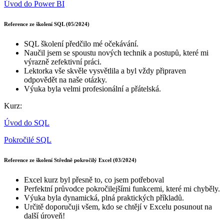
Úvod do Power BI
Reference ze školení SQL (05/2024)
SQL školení předčilo mé očekávání.
Naučil jsem se spoustu nových technik a postupů, které mi
výrazně zefektivní práci.
Lektorka vše skvěle vysvětlila a byl vždy připraven
odpovědět na naše otázky.
Výuka byla velmi profesionální a přátelská.
Kurz:
Úvod do SQL
Pokročilé SQL
Reference ze školení Středně pokročilý Excel (03/2024)
Excel kurz byl přesně to, co jsem potřeboval
Perfektní průvodce pokročilejšími funkcemi, které mi chyběly.
Výuka byla dynamická, plná praktických příkladů.
Určitě doporučuji všem, kdo se chtějí v Excelu posunout na
další úroveň!