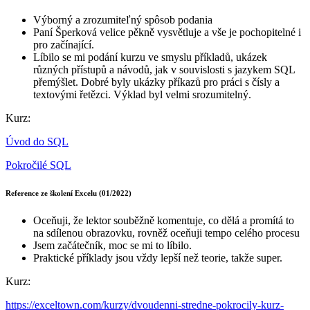
Výborný a zrozumiteľný spôsob podania
Paní Šperková velice pěkně vysvětluje a vše je pochopitelné i
pro začínající.
Líbilo se mi podání kurzu ve smyslu příkladů, ukázek
různých přístupů a návodů, jak v souvislosti s jazykem SQL
přemýšlet. Dobré byly ukázky příkazů pro práci s čísly a
textovými řetězci. Výklad byl velmi srozumitelný.
Kurz:
Úvod do SQL
Pokročilé SQL
Reference ze školení Excelu (01/2022)
Oceňuji, že lektor souběžně komentuje, co dělá a promítá to
na sdílenou obrazovku, rovněž oceňuji tempo celého procesu
Jsem začátečník, moc se mi to líbilo.
Praktické příklady jsou vždy lepší než teorie, takže super.
Kurz:
https://exceltown.com/kurzy/dvoudenni-stredne-pokrocily-kurz-