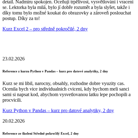
detail. Nadmíru spokojen. Oceňuji trpělivost, vysvětlování i vracení
se. Lektorka byla milá, bylo jí dobře rozumět a byla slyšet, takže i
díky tomu bylo možné koukat do obrazovky a zároveň poslouchat
postup. Díky za to!
Kurz Excel 2 – pro středně pokročilé, 2 dny
23.02.2026
Reference z kurzu Python v Pandas – kurz pro datové analytiky, 2 dny
Kurz se mi libil, narocny, obsahly, rozhodne dobre vyuzity cas.
Ocenila bych vice individualnich cviceni, kdy bychom meli sanci
sami si napsat kod, abychom vysvetlovanou latku lepe pochopili a
procvicili.
Kurz Python v Pandas – kurz pro datové analytiky, 2 dny
20.02.2026
Reference ze školení Středně pokročilý Excel, 2 dny