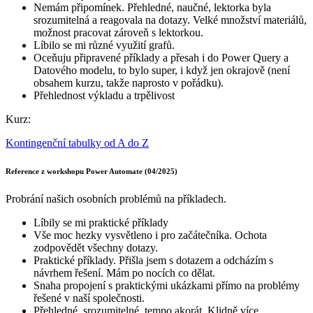
Nemám připomínek. Přehledné, naučné, lektorka byla
srozumitelná a reagovala na dotazy. Velké množství materiálů,
možnost pracovat zároveň s lektorkou.
Líbilo se mi různé využití grafů.
Oceňuju připravené příklady a přesah i do Power Query a
Datového modelu, to bylo super, i když jen okrajově (není
obsahem kurzu, takže naprosto v pořádku).
Přehlednost výkladu a trpělivost
Kurz:
Kontingenční tabulky od A do Z
Reference z workshopu Power Automate (04/2025)
Probrání našich osobních problémů na příkladech.
Líbily se mi praktické příklady
Vše moc hezky vysvětleno i pro začátečníka. Ochota
zodpovědět všechny dotazy.
Praktické příklady. Přišla jsem s dotazem a odcházím s
návrhem řešení. Mám po nocích co dělat.
Snaha propojení s praktickými ukázkami přímo na problémy
řešené v naší společnosti.
Přehledné, srozumitelné, tempo akorát. Klidně více