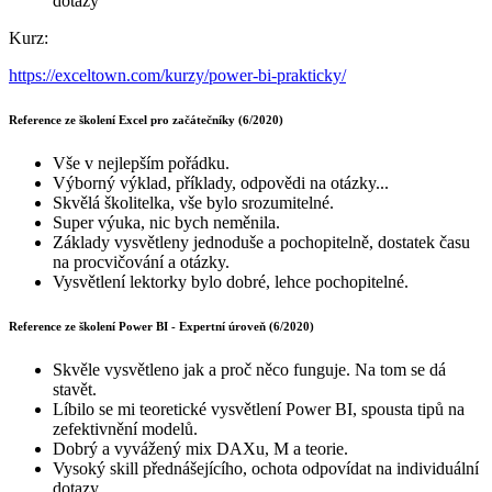
dotazy
Kurz:
https://exceltown.com/kurzy/power-bi-prakticky/
Reference ze školení Excel pro začátečníky (6/2020)
Vše v nejlepším pořádku.
Výborný výklad, příklady, odpovědi na otázky...
Skvělá školitelka, vše bylo srozumitelné.
Super výuka, nic bych neměnila.
Základy vysvětleny jednoduše a pochopitelně, dostatek času
na procvičování a otázky.
Vysvětlení lektorky bylo dobré, lehce pochopitelné.
Reference ze školení Power BI - Expertní úroveň (6/2020)
Skvěle vysvětleno jak a proč něco funguje. Na tom se dá
stavět.
Líbilo se mi teoretické vysvětlení Power BI, spousta tipů na
zefektivnění modelů.
Dobrý a vyvážený mix DAXu, M a teorie.
Vysoký skill přednášejícího, ochota odpovídat na individuální
dotazy.