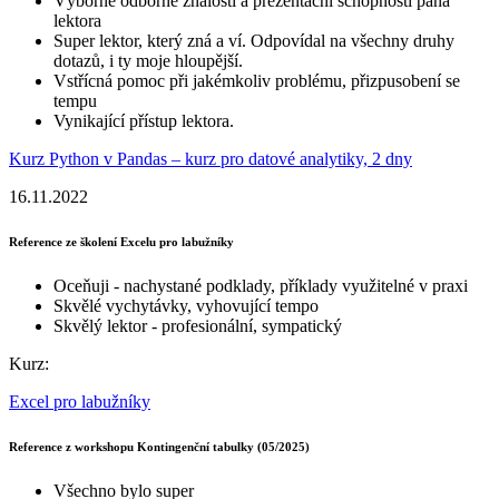
Výborné odborné znalosti a prezentační schopnosti pana
lektora
Super lektor, který zná a ví. Odpovídal na všechny druhy
dotazů, i ty moje hloupější.
Vstřícná pomoc při jakémkoliv problému, přizpusobení se
tempu
Vynikající přístup lektora.
Kurz Python v Pandas – kurz pro datové analytiky, 2 dny
16.11.2022
Reference ze školení Excelu pro labužníky
Oceňuji - nachystané podklady, příklady využitelné v praxi
Skvělé vychytávky, vyhovující tempo
Skvělý lektor - profesionální, sympatický
Kurz:
Excel pro labužníky
Reference z workshopu Kontingenční tabulky (05/2025)
Všechno bylo super