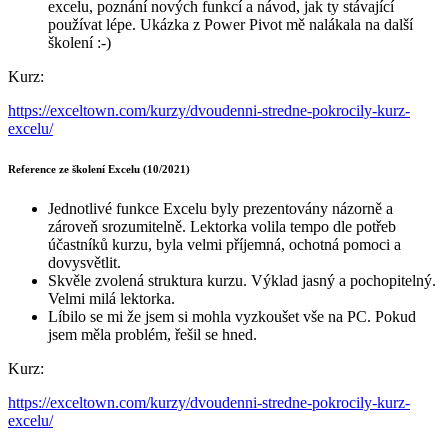
excelu, poznání nových funkcí a návod, jak ty stávající
používat lépe. Ukázka z Power Pivot mě nalákala na další
školení :-)
Kurz:
https://exceltown.com/kurzy/dvoudenni-stredne-pokrocily-kurz-
excelu/
Reference ze školení Excelu (10/2021)
Jednotlivé funkce Excelu byly prezentovány názorně a
zároveň srozumitelně. Lektorka volila tempo dle potřeb
účastníků kurzu, byla velmi příjemná, ochotná pomoci a
dovysvětlit.
Skvěle zvolená struktura kurzu. Výklad jasný a pochopitelný.
Velmi milá lektorka.
Líbilo se mi že jsem si mohla vyzkoušet vše na PC. Pokud
jsem měla problém, řešil se hned.
Kurz:
https://exceltown.com/kurzy/dvoudenni-stredne-pokrocily-kurz-
excelu/