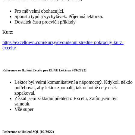
Pro mě velmi obohacující.
Spoustu typů a vychytávek. Příjemná lektorka.
Dostatek času procvičit příklady
Kurz:
https://exceltown.com/kurzy/dvoudenni-stredne-pokrocily-kurz-
excelu/
Reference ze školení Excelu pro BENU Lékárna (09/2022)
Lektor byl velmi komunikativní a nápomocný. Kdykoli někdo
potřeboval, aby lektor zpomalil, tak ochotně cely usek
zopakoval.
Získal jsem základní přehled o Excelu, Zatím jsem byl
samouk.
Vše super
Reference ze školení SQL (02/2022)