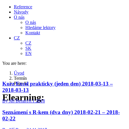
Reference
Návody
O nás
O nás
Hledáme lektory
Kontakt
CZ
CZ
SK
EN
You are here:
Úvod
Termín
Kurz Excel prakticky (jeden den) 2018-03-13 –
Page 82
2018-03-13
Elearning:
By
Jiří Beran
18.1.2018
Seznámení s R-kem (dva dny) 2018-02-21 – 2018-
02-22