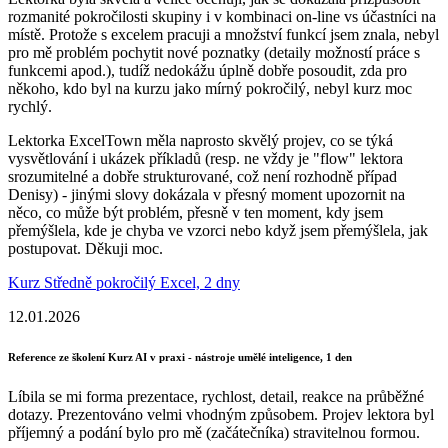
rozmanité pokročilosti skupiny i v kombinaci on-line vs účastníci na
místě. Protože s excelem pracuji a množství funkcí jsem znala, nebyl
pro mě problém pochytit nové poznatky (detaily možností práce s
funkcemi apod.), tudíž nedokážu úplně dobře posoudit, zda pro
někoho, kdo byl na kurzu jako mírný pokročilý, nebyl kurz moc
rychlý.
Lektorka ExcelTown měla naprosto skvělý projev, co se týká
vysvětlování i ukázek příkladů (resp. ne vždy je "flow" lektora
srozumitelné a dobře strukturované, což není rozhodně případ
Denisy) - jinými slovy dokázala v přesný moment upozornit na
něco, co může být problém, přesně v ten moment, kdy jsem
přemýšlela, kde je chyba ve vzorci nebo když jsem přemýšlela, jak
postupovat. Děkuji moc.
Kurz Středně pokročilý Excel, 2 dny
12.01.2026
Reference ze školení Kurz AI v praxi - nástroje umělé inteligence, 1 den
Líbila se mi forma prezentace, rychlost, detail, reakce na průběžné
dotazy. Prezentováno velmi vhodným způsobem. Projev lektora byl
příjemný a podání bylo pro mě (začátečníka) stravitelnou formou.