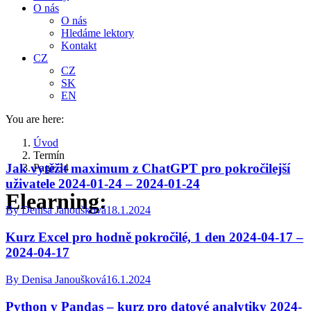
O nás
O nás
Hledáme lektory
Kontakt
CZ
CZ
SK
EN
You are here:
Úvod
Termín
Jak vytěžit maximum z ChatGPT pro pokročilejší
Page 34
uživatele 2024-01-24 – 2024-01-24
Elearning:
By
Denisa Janoušková
18.1.2024
Kurz Excel pro hodně pokročilé, 1 den 2024-04-17 –
2024-04-17
By
Denisa Janoušková
16.1.2024
Python v Pandas – kurz pro datové analytiky 2024-