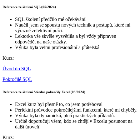
Reference ze školení SQL (05/2024)
SQL školení předčilo mé očekávání.
Naučil jsem se spoustu nových technik a postupů, které mi
výrazně zefektivní práci.
Lektorka vše skvěle vysvětlila a byl vždy připraven
odpovědět na naše otázky.
Výuka byla velmi profesionální a přátelská.
Kurz:
Úvod do SQL
Pokročilé SQL
Reference ze školení Středně pokročilý Excel (03/2024)
Excel kurz byl přesně to, co jsem potřeboval
Perfektní průvodce pokročilejšími funkcemi, které mi chyběly.
Výuka byla dynamická, plná praktických příkladů.
Určitě doporučuji všem, kdo se chtějí v Excelu posunout na
další úroveň!
Kurz: