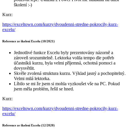
školení :-)
Kurz:
https://exceltown.com/kurzy/dvoudenni-stredne-pokrocily-kurz-
excelu/
Reference ze školení Excelu (10/2021)
Jednotlivé funkce Excelu byly prezentovány názorně a
zároveň srozumitelně. Lektorka volila tempo dle potřeb
účastníků kurzu, byla velmi příjemná, ochotná pomoci a
dovysvětlit.
Skvěle zvolená struktura kurzu. Výklad jasný a pochopitelný.
Velmi milá lektorka.
Líbilo se mi že jsem si mohla vyzkoušet vše na PC. Pokud
jsem měla problém, řešil se hned.
Kurz:
https://exceltown.com/kurzy/dvoudenni-stredne-pokrocily-kurz-
excelu/
Reference ze školení Excelu (12/2020)