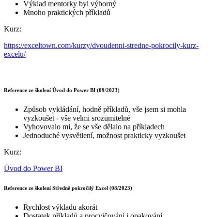
Výklad mentorky byl výborný
Mnoho praktických příkladů
Kurz:
https://exceltown.com/kurzy/dvoudenni-stredne-pokrocily-kurz-
excelu/
Reference ze školení Úvod do Power BI (09/2023)
Způsob vykládání, hodně příkladů, vše jsem si mohla
vyzkoušet - vše velmi srozumitelné
Vyhovovalo mi, že se vše dělalo na příkladech
Jednoduché vysvětlení, možnost prakticky vyzkoušet
Kurz:
Úvod do Power BI
Reference ze školení Středně pokročilý Excel (08/2023)
Rychlost výkladu akorát
Dostatek příkladů a procvičování i opakování