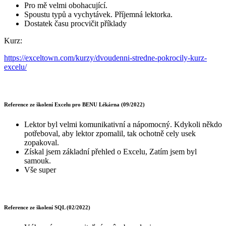
Pro mě velmi obohacující.
Spoustu typů a vychytávek. Příjemná lektorka.
Dostatek času procvičit příklady
Kurz:
https://exceltown.com/kurzy/dvoudenni-stredne-pokrocily-kurz-
excelu/
Reference ze školení Excelu pro BENU Lékárna (09/2022)
Lektor byl velmi komunikativní a nápomocný. Kdykoli někdo
potřeboval, aby lektor zpomalil, tak ochotně cely usek
zopakoval.
Získal jsem základní přehled o Excelu, Zatím jsem byl
samouk.
Vše super
Reference ze školení SQL (02/2022)