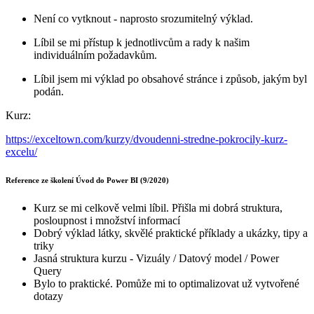
Není co vytknout - naprosto srozumitelný výklad.
Líbil se mi přístup k jednotlivcům a rady k našim
individuálním požadavkům.
Líbil jsem mi výklad po obsahové stránce i způsob, jakým byl
podán.
Kurz:
https://exceltown.com/kurzy/dvoudenni-stredne-pokrocily-kurz-
excelu/
Reference ze školení Úvod do Power BI (9/2020)
Kurz se mi celkově velmi líbil. Přišla mi dobrá struktura,
posloupnost i množství informací
Dobrý výklad látky, skvělé praktické příklady a ukázky, tipy a
triky
Jasná struktura kurzu - Vizuály / Datový model / Power
Query
Bylo to praktické. Pomůže mi to optimalizovat už vytvořené
dotazy