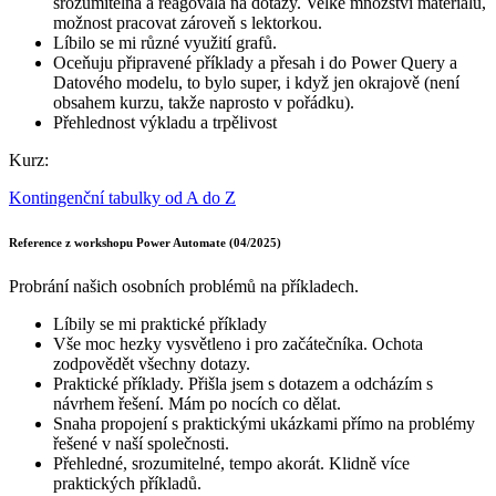
srozumitelná a reagovala na dotazy. Velké množství materiálů,
možnost pracovat zároveň s lektorkou.
Líbilo se mi různé využití grafů.
Oceňuju připravené příklady a přesah i do Power Query a
Datového modelu, to bylo super, i když jen okrajově (není
obsahem kurzu, takže naprosto v pořádku).
Přehlednost výkladu a trpělivost
Kurz:
Kontingenční tabulky od A do Z
Reference z workshopu Power Automate (04/2025)
Probrání našich osobních problémů na příkladech.
Líbily se mi praktické příklady
Vše moc hezky vysvětleno i pro začátečníka. Ochota
zodpovědět všechny dotazy.
Praktické příklady. Přišla jsem s dotazem a odcházím s
návrhem řešení. Mám po nocích co dělat.
Snaha propojení s praktickými ukázkami přímo na problémy
řešené v naší společnosti.
Přehledné, srozumitelné, tempo akorát. Klidně více
praktických příkladů.