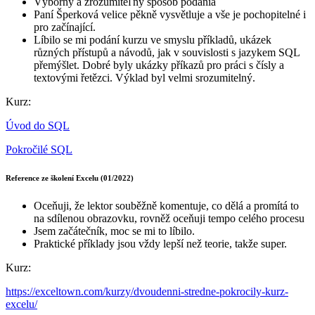
Výborný a zrozumiteľný spôsob podania
Paní Šperková velice pěkně vysvětluje a vše je pochopitelné i
pro začínající.
Líbilo se mi podání kurzu ve smyslu příkladů, ukázek
různých přístupů a návodů, jak v souvislosti s jazykem SQL
přemýšlet. Dobré byly ukázky příkazů pro práci s čísly a
textovými řetězci. Výklad byl velmi srozumitelný.
Kurz:
Úvod do SQL
Pokročilé SQL
Reference ze školení Excelu (01/2022)
Oceňuji, že lektor souběžně komentuje, co dělá a promítá to
na sdílenou obrazovku, rovněž oceňuji tempo celého procesu
Jsem začátečník, moc se mi to líbilo.
Praktické příklady jsou vždy lepší než teorie, takže super.
Kurz:
https://exceltown.com/kurzy/dvoudenni-stredne-pokrocily-kurz-
excelu/