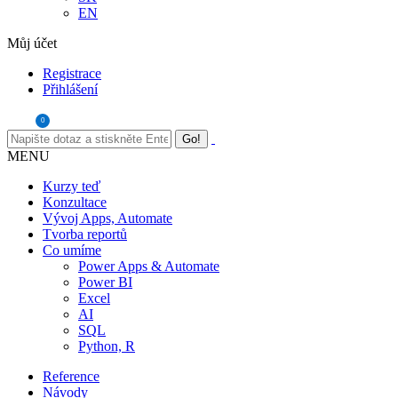
EN
Můj účet
Registrace
Přihlášení
0
MENU
Kurzy teď
Konzultace
Vývoj Apps, Automate
Tvorba reportů
Co umíme
Power Apps & Automate
Power BI
Excel
AI
SQL
Python, R
Reference
Návody