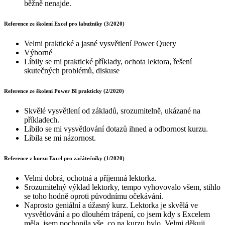
běžně nenajde.
Reference ze školení Excel pro labužníky (3/2020)
Velmi praktické a jasné vysvětlení Power Query
Výborné
Líbily se mi praktické příklady, ochota lektora, řešení
skutečných problémů, diskuse
Reference ze školení Power BI prakticky (2/2020)
Skvělé vysvětlení od základů, srozumitelně, ukázané na
příkladech.
Líbilo se mi vysvětlování dotazů ihned a odbornost kurzu.
Líbila se mi názornost.
Reference z kurzu Excel pro začátečníky (1/2020)
Velmi dobrá, ochotná a příjemná lektorka.
Srozumitelný výklad lektorky, tempo vyhovovalo všem, stihlo
se toho hodně oproti původnímu očekávání.
Naprosto geniální a úžasný kurz. Lektorka je skvělá ve
vysvětlování a po dlouhém trápení, co jsem kdy s Excelem
měla, jsem pochopila vše, co na kurzu bylo. Velmi děkuji