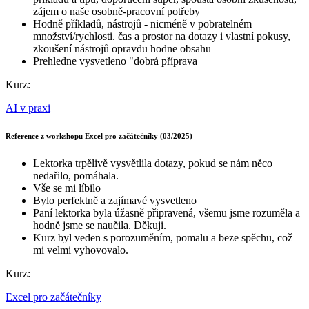
zájem o naše osobně-pracovní potřeby
Hodně příkladů, nástrojů - nicméně v pobratelném
množství/rychlosti. čas a prostor na dotazy i vlastní pokusy,
zkoušení nástrojů opravdu hodne obsahu
Prehledne vysvetleno "dobrá příprava
Kurz:
AI v praxi
Reference z workshopu Excel pro začátečníky (03/2025)
Lektorka trpělivě vysvětlila dotazy, pokud se nám něco
nedařilo, pomáhala.
Vše se mi líbilo
Bylo perfektně a zajímavé vysvetleno
Paní lektorka byla úžasně připravená, všemu jsme rozuměla a
hodně jsme se naučila. Děkuji.
Kurz byl veden s porozuměním, pomalu a beze spěchu, což
mi velmi vyhovovalo.
Kurz:
Excel pro začátečníky