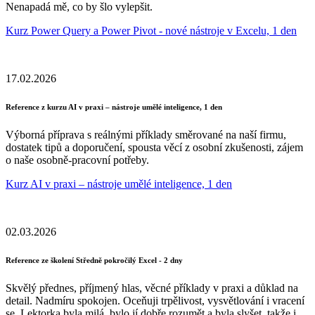
Nenapadá mě, co by šlo vylepšit.
Kurz Power Query a Power Pivot - nové nástroje v Excelu, 1 den
17.02.2026
Reference z kurzu AI v praxi – nástroje umělé inteligence, 1 den
Výborná příprava s reálnými příklady směrované na naší firmu,
dostatek tipů a doporučení, spousta věcí z osobní zkušenosti, zájem
o naše osobně-pracovní potřeby.
Kurz AI v praxi – nástroje umělé inteligence, 1 den
02.03.2026
Reference ze školení Středně pokročilý Excel - 2 dny
Skvělý přednes, příjmený hlas, věcné příklady v praxi a důklad na
detail. Nadmíru spokojen. Oceňuji trpělivost, vysvětlování i vracení
se. Lektorka byla milá, bylo jí dobře rozumět a byla slyšet, takže i