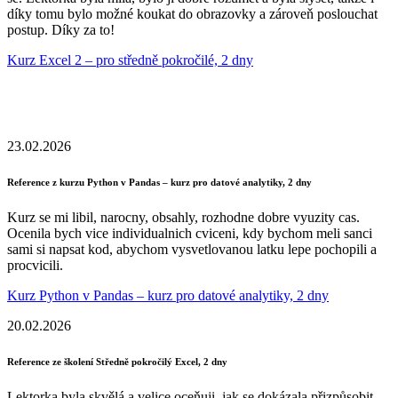
díky tomu bylo možné koukat do obrazovky a zároveň poslouchat
postup. Díky za to!
Kurz Excel 2 – pro středně pokročilé, 2 dny
23.02.2026
Reference z kurzu Python v Pandas – kurz pro datové analytiky, 2 dny
Kurz se mi libil, narocny, obsahly, rozhodne dobre vyuzity cas.
Ocenila bych vice individualnich cviceni, kdy bychom meli sanci
sami si napsat kod, abychom vysvetlovanou latku lepe pochopili a
procvicili.
Kurz Python v Pandas – kurz pro datové analytiky, 2 dny
20.02.2026
Reference ze školení Středně pokročilý Excel, 2 dny
Lektorka byla skvělá a velice oceňuji, jak se dokázala přizpůsobit