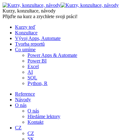
Skip
to
Kurzy, konzultace, návody
content
Přijďte na kurz a zrychlete svoji práci!
Kurzy teď
Konzultace
Vývoj Apps, Automate
Tvorba reportů
Co umíme
Power Apps & Automate
Power BI
Excel
AI
SQL
Python, R
Reference
Návody
O nás
O nás
Hledáme lektory
Kontakt
CZ
CZ
SK