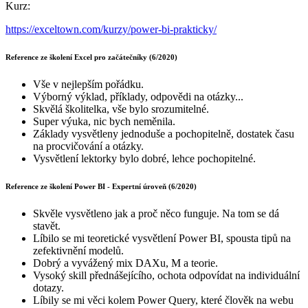
Kurz:
https://exceltown.com/kurzy/power-bi-prakticky/
Reference ze školení Excel pro začátečníky (6/2020)
Vše v nejlepším pořádku.
Výborný výklad, příklady, odpovědi na otázky...
Skvělá školitelka, vše bylo srozumitelné.
Super výuka, nic bych neměnila.
Základy vysvětleny jednoduše a pochopitelně, dostatek času
na procvičování a otázky.
Vysvětlení lektorky bylo dobré, lehce pochopitelné.
Reference ze školení Power BI - Expertní úroveň (6/2020)
Skvěle vysvětleno jak a proč něco funguje. Na tom se dá
stavět.
Líbilo se mi teoretické vysvětlení Power BI, spousta tipů na
zefektivnění modelů.
Dobrý a vyvážený mix DAXu, M a teorie.
Vysoký skill přednášejícího, ochota odpovídat na individuální
dotazy.
Líbily se mi věci kolem Power Query, které člověk na webu