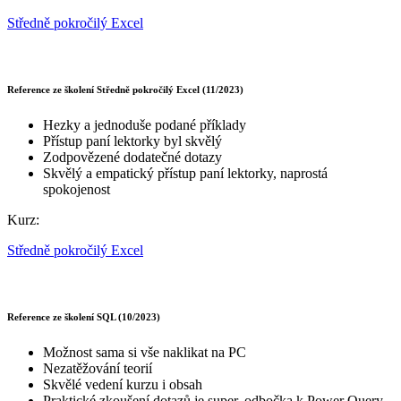
Středně pokročilý Excel
Reference ze školení Středně pokročilý Excel (11/2023)
Hezky a jednoduše podané příklady
Přístup paní lektorky byl skvělý
Zodpovězené dodatečné dotazy
Skvělý a empatický přístup paní lektorky, naprostá
spokojenost
Kurz:
Středně pokročilý Excel
Reference ze školení SQL (10/2023)
Možnost sama si vše naklikat na PC
Nezatěžování teorií
Skvělé vedení kurzu i obsah
Praktické zkoušení dotazů je super, odbočka k Power Query