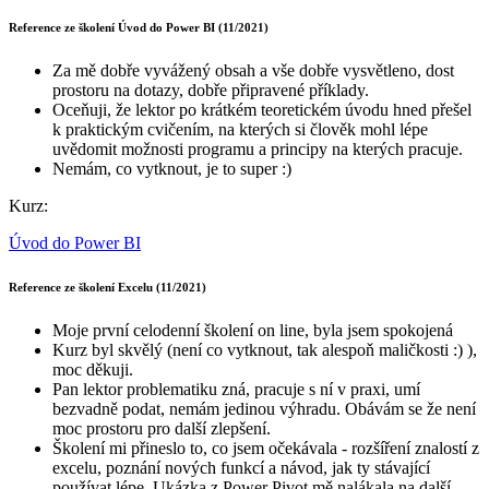
Reference ze školení Úvod do Power BI (11/2021)
Za mě dobře vyvážený obsah a vše dobře vysvětleno, dost
prostoru na dotazy, dobře připravené příklady.
Oceňuji, že lektor po krátkém teoretickém úvodu hned přešel
k praktickým cvičením, na kterých si člověk mohl lépe
uvědomit možnosti programu a principy na kterých pracuje.
Nemám, co vytknout, je to super :)
Kurz:
Úvod do Power BI
Reference ze školení Excelu (11/2021)
Moje první celodenní školení on line, byla jsem spokojená
Kurz byl skvělý (není co vytknout, tak alespoň maličkosti :) ),
moc děkuji.
Pan lektor problematiku zná, pracuje s ní v praxi, umí
bezvadně podat, nemám jedinou výhradu. Obávám se že není
moc prostoru pro další zlepšení.
Školení mi přineslo to, co jsem očekávala - rozšíření znalostí z
excelu, poznání nových funkcí a návod, jak ty stávající
používat lépe. Ukázka z Power Pivot mě nalákala na další