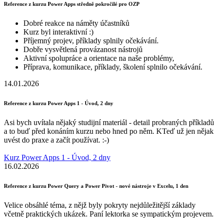
Reference z kurzu Power Apps středně pokročilé pro OZP
Dobré reakce na náměty účastníků
Kurz byl interaktivní :)
Příjemný projev, příklady splnily očekávání.
Dobře vysvětlená provázanost nástrojů
Aktivní spolupráce a orientace na naše problémy,
Příprava, komunikace, příklady, školení splnilo očekávání.
14.01.2026
Reference z kurzu Power Apps 1 - Úvod, 2 dny
Asi bych uvítala nějaký studijní materiál - detail probraných příkladů
a to buď před konáním kurzu nebo hned po něm. KTeď už jen nějak
uvést do praxe a začít používat. :-)
Kurz Power Apps 1 - Úvod, 2 dny
16.02.2026
Reference z kurzu Power Query a Power Pivot - nové nástroje v Excelu, 1 den
Velice obsáhlé téma, z nějž byly pokryty nejdůležitější základy
včetně praktických ukázek. Paní lektorka se sympatickým projevem.