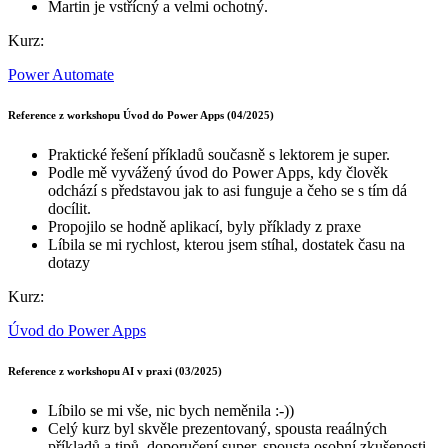
Martin je vstřícný a velmi ochotný.
Kurz:
Power Automate
Reference z workshopu Úvod do Power Apps (04/2025)
Praktické řešení příkladů současně s lektorem je super.
Podle mě vyvážený úvod do Power Apps, kdy člověk
odchází s představou jak to asi funguje a čeho se s tím dá
docílit.
Propojilo se hodně aplikací, byly příklady z praxe
Líbila se mi rychlost, kterou jsem stíhal, dostatek času na
dotazy
Kurz:
Úvod do Power Apps
Reference z workshopu AI v praxi (03/2025)
Líbilo se mi vše, nic bych neměnila :-))
Celý kurz byl skvěle prezentovaný, spousta reaálných
příkladů a tipů, doporučení super, spousta osobní zkušenosti,