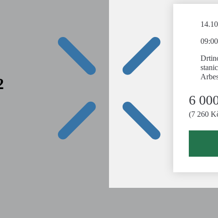
14.10
09:00
Drtin
stani
Arbes
2
6 00
(7 260 K