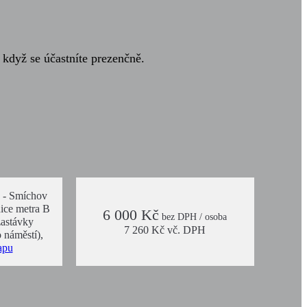
 když se účastníte prezenčně.
5 - Smíchov
nice metra B
6 000 Kč
bez DPH / osoba
zastávky
7 260 Kč vč. DPH
 náměstí),
apu