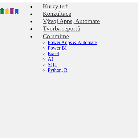
Kurzy teď
Konzultace
Vývoj Apps, Automate
Tvorba reportů
Co umíme
Power Apps & Automate
Power BI
Excel
AI
SQL
Python, R