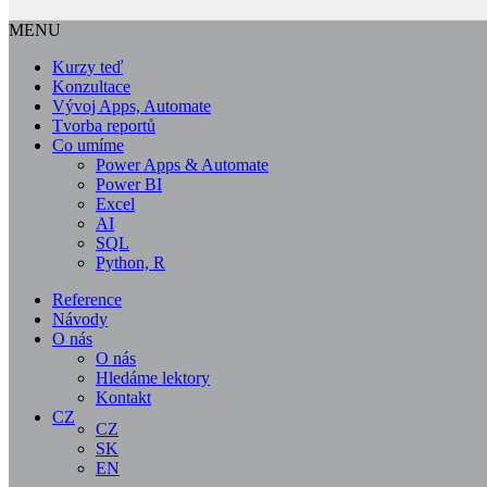
MENU
Kurzy teď
Konzultace
Vývoj Apps, Automate
Tvorba reportů
Co umíme
Power Apps & Automate
Power BI
Excel
AI
SQL
Python, R
Reference
Návody
O nás
O nás
Hledáme lektory
Kontakt
CZ
CZ
SK
EN