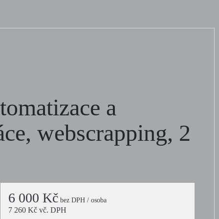
tomatizace a
áce, webscrapping, 2
6 000 Kč
bez DPH / osoba
7 260 Kč vč. DPH