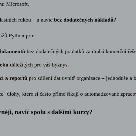
mu Microsoft.
lastních rukou – a navíc
bez dodatečných nákladů
?
žít Python pro:
 dokumentů
bez dodatečných poplatků za drahá komerční řeše
webu
důležitých pro váš byznys,
í a reportů
pro sdílení dat uvnitř organizace – jednoduše a 
" úlohy, které si často přímo říkají o automatizované zpraco
vněji, navíc spolu s dalšími kurzy?