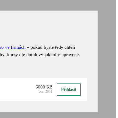
mo ve firmách
– pokud byste tedy chtěli
být kurzy dle domluvy jakkoliv upravené.
6000 Kč
Přihlásit
bez DPH