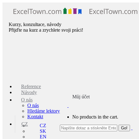
Skip
to
content
Kurzy, konzultace, návody
Přijďte na kurz a zrychlete svoji práci!
Reference
Návody
Můj účet
O nás
O nás
Hledáme lektory
Kontakt
No products in the cart.
CZ
CZ
SK
EN