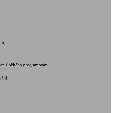
ní,
bez složitého programování.
vání.