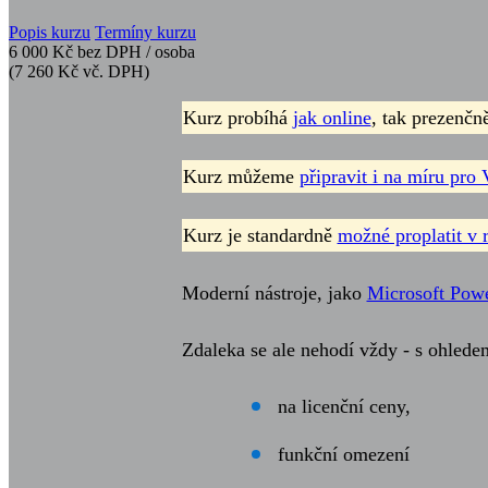
Popis kurzu
Termíny kurzu
6 000 Kč
bez DPH / osoba
(7 260 Kč vč. DPH)
Kurz probíhá
jak online
, tak prezenčn
Kurz můžeme
připravit i na míru pro 
Kurz je standardně
možné proplatit v 
Moderní nástroje, jako
Microsoft Powe
Zdaleka se ale nehodí vždy - s ohlede
na licenční ceny,
funkční omezení