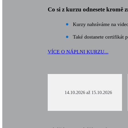
Co si z kurzu odnesete kromě z
Kurzy nahráváme na video.
Také dostanete certifikát p
VÍCE O NÁPLNI KURZU...
14.10.2026 až 15.10.2026