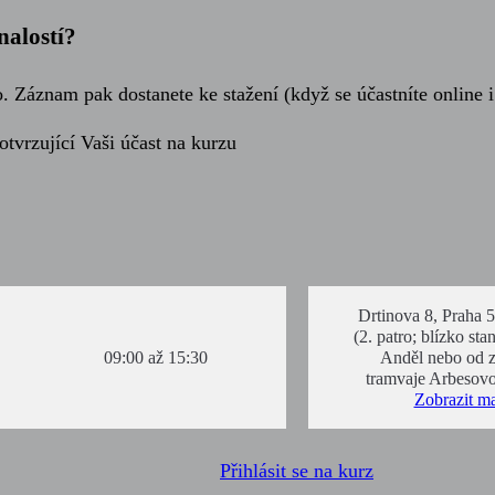
nalostí?
 Záznam pak dostanete ke stažení (když se účastníte online i
otvrzující Vaši účast na kurzu
Drtinova 8, Praha 
(2. patro; blízko sta
09:00 až 15:30
Anděl nebo od 
tramvaje Arbesovo
Zobrazit m
Přihlásit se na kurz