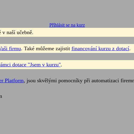
Příhlásit se na kurz
ě v naší učebně.
Vaši firmu
. Také můžeme zajistit
financování kurzu z dotací
.
rámci dotace "Jsem v kurzu"
.
r Platform
, jsou skvělými pomocníky při automatizaci firem
m