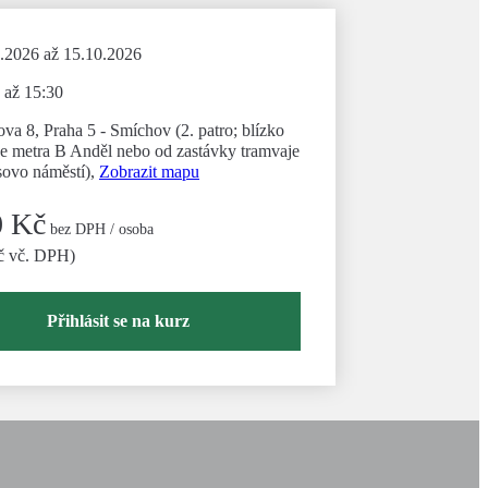
.2026 až 15.10.2026
 až 15:30
ova 8, Praha 5 - Smíchov (2. patro; blízko
ce metra B Anděl nebo od zastávky tramvaje
ovo náměstí),
Zobrazit mapu
0 Kč
bez DPH / osoba
č vč. DPH)
Přihlásit se na kurz