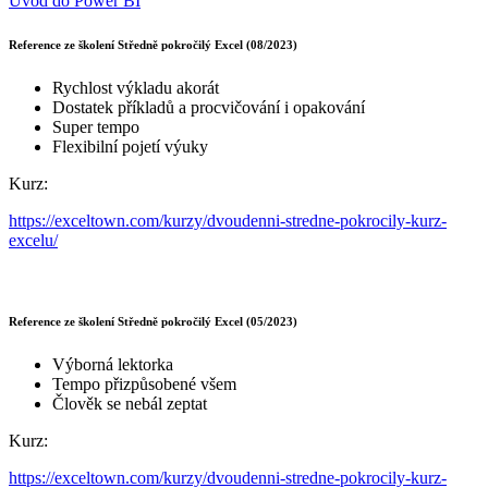
Úvod do Power BI
Reference ze školení Středně pokročilý Excel (08/2023)
Rychlost výkladu akorát
Dostatek příkladů a procvičování i opakování
Super tempo
Flexibilní pojetí výuky
Kurz:
https://exceltown.com/kurzy/dvoudenni-stredne-pokrocily-kurz-
excelu/
Reference ze školení Středně pokročilý Excel (05/2023)
Výborná lektorka
Tempo přizpůsobené všem
Člověk se nebál zeptat
Kurz:
https://exceltown.com/kurzy/dvoudenni-stredne-pokrocily-kurz-