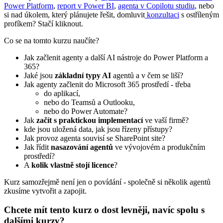
Power Platform
,
report v Power BI
,
agenta v Copilotu studiu
, nebo
si nad úkolem, který plánujete řešit, domluvit
konzultaci
s ostříleným
profíkem? Stačí kliknout.
Co se na tomto kurzu naučíte?
Jak začlenit agenty a další AI nástroje do Power Platform a
365?
Jaké jsou
základní typy AI
agentů a v čem se liší?
Jak agenty začlenit do Microsoft 365 prostředí - třeba
do aplikací,
nebo do Teamsů a Outlooku,
nebo do Power Automate?
Jak
začít s praktickou implementací
ve vaší firmě?
kde jsou uložená data, jak jsou řízeny přístupy?
Jak provoz agenta souvisí se SharePoint site?
Jak řídit
nasazování agentů
ve vývojovém a produkčním
prostředí?
A
kolik vlastně stojí licence
?
Kurz samozřejmě není jen o povídání - společně si několik agentů
zkusíme vytvořit a zapojit.
Chcete mít tento kurz o dost levněji, navíc spolu s
dalšími kurzy?