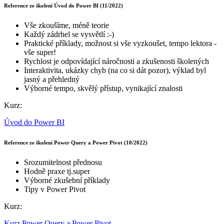
Reference ze školení Úvod do Power BI (11/2022)
Vše zkoušíme, méně teorie
Každý zádrhel se vysvětlí :-)
Praktické příklady, možnost si vše vyzkoušet, tempo lektora -
vše super!
Rychlost je odpovídající náročnosti a zkušenosti školených
Interaktivita, ukázky chyb (na co si dát pozor), výklad byl
jasný a přehledný
Výborné tempo, skvělý přístup, vynikající znalosti
Kurz:
Úvod do Power BI
Reference ze školení Power Query a Power Pivot (10/2022)
Srozumitelnost přednosu
Hodně praxe tj.super
Výborné zkušební příklady
Tipy v Power Pivot
Kurz:
Kurz Power Query a Power Pivot