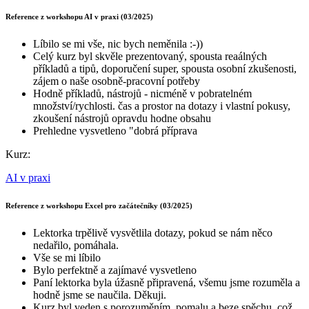
Reference z workshopu AI v praxi (03/2025)
Líbilo se mi vše, nic bych neměnila :-))
Celý kurz byl skvěle prezentovaný, spousta reaálných
příkladů a tipů, doporučení super, spousta osobní zkušenosti,
zájem o naše osobně-pracovní potřeby
Hodně příkladů, nástrojů - nicméně v pobratelném
množství/rychlosti. čas a prostor na dotazy i vlastní pokusy,
zkoušení nástrojů opravdu hodne obsahu
Prehledne vysvetleno "dobrá příprava
Kurz:
AI v praxi
Reference z workshopu Excel pro začátečníky (03/2025)
Lektorka trpělivě vysvětlila dotazy, pokud se nám něco
nedařilo, pomáhala.
Vše se mi líbilo
Bylo perfektně a zajímavé vysvetleno
Paní lektorka byla úžasně připravená, všemu jsme rozuměla a
hodně jsme se naučila. Děkuji.
Kurz byl veden s porozuměním, pomalu a beze spěchu, což