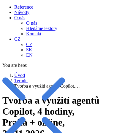
Reference
Návody
O nás
O nás
Hledáme lektory
Kontakt
CZ
CZ
SK
EN
You are here:
Úvod
Termín
Tvorba a využití agentů Copilot,…
Tvorba a využití agentů
Copilot, 4 hodiny,
Praha + online,