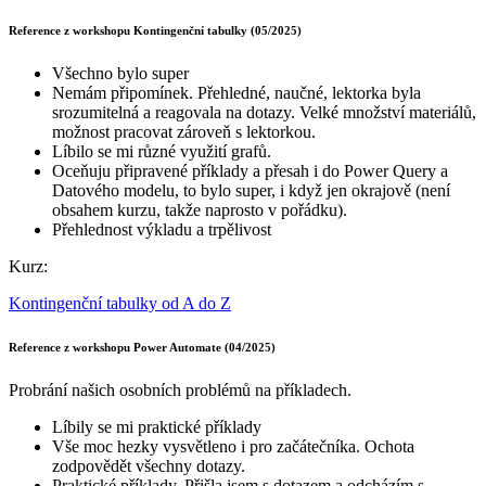
Reference z workshopu Kontingenční tabulky (05/2025)
Všechno bylo super
Nemám připomínek. Přehledné, naučné, lektorka byla
srozumitelná a reagovala na dotazy. Velké množství materiálů,
možnost pracovat zároveň s lektorkou.
Líbilo se mi různé využití grafů.
Oceňuju připravené příklady a přesah i do Power Query a
Datového modelu, to bylo super, i když jen okrajově (není
obsahem kurzu, takže naprosto v pořádku).
Přehlednost výkladu a trpělivost
Kurz:
Kontingenční tabulky od A do Z
Reference z workshopu Power Automate (04/2025)
Probrání našich osobních problémů na příkladech.
Líbily se mi praktické příklady
Vše moc hezky vysvětleno i pro začátečníka. Ochota
zodpovědět všechny dotazy.
Praktické příklady. Přišla jsem s dotazem a odcházím s