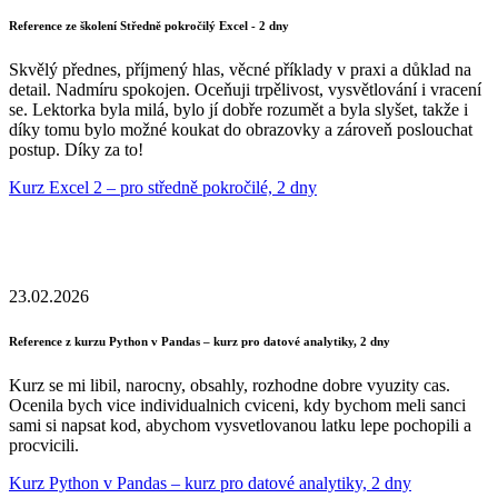
Reference ze školení Středně pokročilý Excel - 2 dny
Skvělý přednes, příjmený hlas, věcné příklady v praxi a důklad na
detail. Nadmíru spokojen. Oceňuji trpělivost, vysvětlování i vracení
se. Lektorka byla milá, bylo jí dobře rozumět a byla slyšet, takže i
díky tomu bylo možné koukat do obrazovky a zároveň poslouchat
postup. Díky za to!
Kurz Excel 2 – pro středně pokročilé, 2 dny
23.02.2026
Reference z kurzu Python v Pandas – kurz pro datové analytiky, 2 dny
Kurz se mi libil, narocny, obsahly, rozhodne dobre vyuzity cas.
Ocenila bych vice individualnich cviceni, kdy bychom meli sanci
sami si napsat kod, abychom vysvetlovanou latku lepe pochopili a
procvicili.
Kurz Python v Pandas – kurz pro datové analytiky, 2 dny