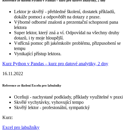
Reference ze školení Python v Pandas – kurz pro datové analytiky, 2 dny
Lektor je skvělý - přehledné školení, dostatek příkladů,
dokáže pomoci a odpovědět na dotazy z praxe.
Výborné odborné znalosti a prezentační schopnosti pana
lektora
Super lektor, který zná a ví. Odpovídal na všechny druhy
dotazů, i ty moje hloupější.
Vstřícná pomoc při jakémkoliv problému, přizpusobení se
tempu
Vynikající přístup lektora.
Kurz Python v Pandas – kurz pro datové analytiky, 2 dny
16.11.2022
Reference ze školení Excelu pro labužníky
Oceňuji - nachystané podklady, příklady využitelné v praxi
Skvělé vychytávky, vyhovující tempo
Skvělý lektor - profesionální, sympatický
Kurz:
Excel pro labužníky