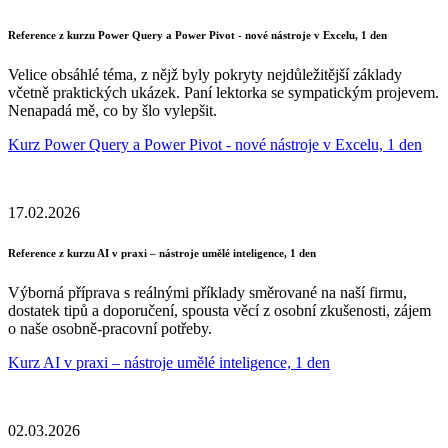
Reference z kurzu Power Query a Power Pivot - nové nástroje v Excelu, 1 den
Velice obsáhlé téma, z nějž byly pokryty nejdůležitější základy
včetně praktických ukázek. Paní lektorka se sympatickým projevem.
Nenapadá mě, co by šlo vylepšit.
Kurz Power Query a Power Pivot - nové nástroje v Excelu, 1 den
17.02.2026
Reference z kurzu AI v praxi – nástroje umělé inteligence, 1 den
Výborná příprava s reálnými příklady směrované na naší firmu,
dostatek tipů a doporučení, spousta věcí z osobní zkušenosti, zájem
o naše osobně-pracovní potřeby.
Kurz AI v praxi – nástroje umělé inteligence, 1 den
02.03.2026