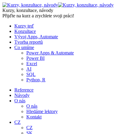
Skip
to
Kurzy, konzultace, návody
content
Přijďte na kurz a zrychlete svoji práci!
Kurzy teď
Konzultace
Vývoj Apps, Automate
Tvorba reportů
Co umíme
Power Apps & Automate
Power BI
Excel
AI
SQL
Python, R
Reference
Návody
O nás
O nás
Hledáme lektory
Kontakt
CZ
CZ
SK