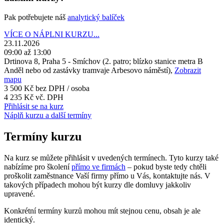
Pak potřebujete náš
analytický balíček
VÍCE O NÁPLNI KURZU...
23.11.2026
09:00 až 13:00
Drtinova 8, Praha 5 - Smíchov (2. patro; blízko stanice metra B
Anděl nebo od zastávky tramvaje Arbesovo náměstí),
Zobrazit
mapu
3 500 Kč
bez DPH / osoba
4 235 Kč vč. DPH
Přihlásit se na kurz
Náplň kurzu a další termíny
Termíny kurzu
Na kurz se můžete přihlásit v uvedených termínech. Tyto kurzy také
nabízíme pro školení
přímo ve firmách
– pokud byste tedy chtěli
proškolit zaměstnance Vaší firmy přímo u Vás, kontaktujte nás. V
takových případech mohou být kurzy dle domluvy jakkoliv
upravené.
Konkrétní termíny kurzů mohou mít stejnou cenu, obsah je ale
identický.