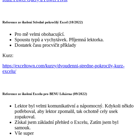
Reference ze školení Středně pokročilý Excel (10/2022)
Pro mě velmi obohacující.
Spoustu typů a vychytávek. Příjemná lektorka.
Dostatek času procvičit příklady
Kurz:
https://exceltown.com/kurzy/dvoudenni-stredne-pokrocily-kurz-
excelu/
Reference ze školení Excelu pro BENU Lékárna (09/2022)
Lektor byl velmi komunikativní a nápomocný. Kdykoli někdo
potřeboval, aby lektor zpomalil, tak ochotně cely usek
zopakoval.
Získal jsem základní přehled o Excelu, Zatím jsem byl
samouk.
Vše super