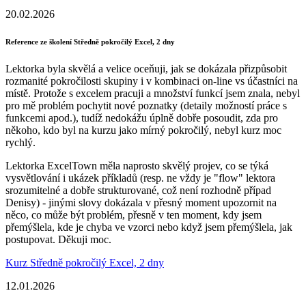
20.02.2026
Reference ze školení Středně pokročilý Excel, 2 dny
Lektorka byla skvělá a velice oceňuji, jak se dokázala přizpůsobit
rozmanité pokročilosti skupiny i v kombinaci on-line vs účastníci na
místě. Protože s excelem pracuji a množství funkcí jsem znala, nebyl
pro mě problém pochytit nové poznatky (detaily možností práce s
funkcemi apod.), tudíž nedokážu úplně dobře posoudit, zda pro
někoho, kdo byl na kurzu jako mírný pokročilý, nebyl kurz moc
rychlý.
Lektorka ExcelTown měla naprosto skvělý projev, co se týká
vysvětlování i ukázek příkladů (resp. ne vždy je "flow" lektora
srozumitelné a dobře strukturované, což není rozhodně případ
Denisy) - jinými slovy dokázala v přesný moment upozornit na
něco, co může být problém, přesně v ten moment, kdy jsem
přemýšlela, kde je chyba ve vzorci nebo když jsem přemýšlela, jak
postupovat. Děkuji moc.
Kurz Středně pokročilý Excel, 2 dny
12.01.2026