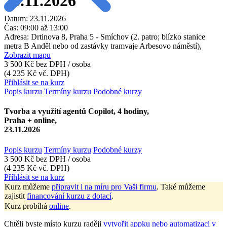
23.11.2026
Datum:
23.11.2026
Čas:
09:00 až 13:00
Adresa:
Drtinova 8, Praha 5 - Smíchov (2. patro; blízko stanice
metra B Anděl nebo od zastávky tramvaje Arbesovo náměstí),
Zobrazit mapu
3 500 Kč
bez DPH / osoba
(4 235 Kč vč. DPH)
Přihlásit se na kurz
Popis kurzu
Termíny kurzu
Podobné kurzy
Tvorba a využití agentů Copilot, 4 hodiny,
Praha + online,
23.11.2026
Popis kurzu
Termíny kurzu
Podobné kurzy
3 500 Kč
bez DPH / osoba
(4 235 Kč vč. DPH)
Příhlásit se na kurz
Kurz můžeme
připravit i na míru pro Vaši firmu
. Také můžeme
zajistit
financování kurzu z dotací
.
Kurz probíhá
online
.
Chtěli byste místo kurzu raději
vytvořit appku nebo automatizaci v