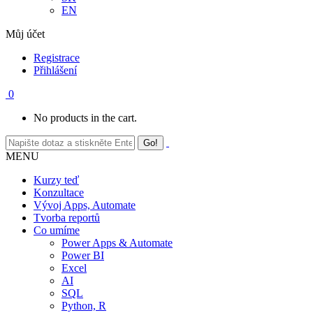
EN
Můj účet
Registrace
Přihlášení
0
No products in the cart.
MENU
Kurzy teď
Konzultace
Vývoj Apps, Automate
Tvorba reportů
Co umíme
Power Apps & Automate
Power BI
Excel
AI
SQL
Python, R