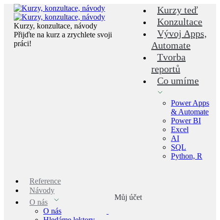
Skip
Kurzy teď
to
Konzultace
content
Kurzy, konzultace, návody
Vývoj Apps,
Přijďte na kurz a zrychlete svoji
práci!
Automate
Tvorba
reportů
Co umíme
Power Apps
& Automate
Power BI
Excel
AI
SQL
Python, R
Reference
Návody
Můj účet
O nás
O nás
Hledáme lektory