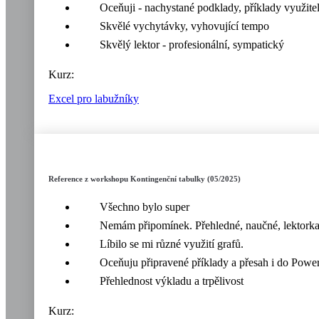
Oceňuji - nachystané podklady, příklady využitel
Skvělé vychytávky, vyhovující tempo
Skvělý lektor - profesionální, sympatický
Kurz:
Excel pro labužníky
Reference z workshopu Kontingenční tabulky (05/2025)
Všechno bylo super
Nemám připomínek. Přehledné, naučné, lektorka b
Líbilo se mi různé využití grafů.
Oceňuju připravené příklady a přesah i do Power
Přehlednost výkladu a trpělivost
Kurz: