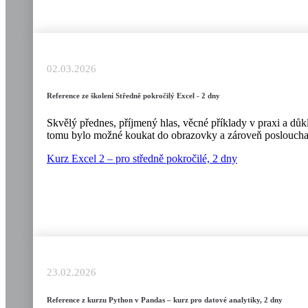
02.03.2026
Reference ze školení Středně pokročilý Excel - 2 dny
Skvělý přednes, příjmený hlas, věcné příklady v praxi a důkla
tomu bylo možné koukat do obrazovky a zároveň poslouchat
Kurz Excel 2 – pro středně pokročilé, 2 dny
23.02.2026
Reference z kurzu Python v Pandas – kurz pro datové analytiky, 2 dny