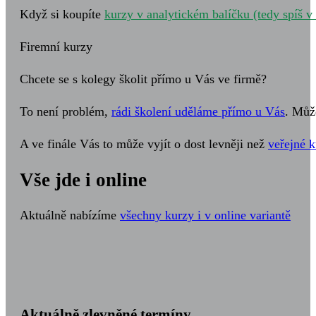
Když si koupíte
kurzy v analytickém balíčku (tedy spíš v
Firemní kurzy
Chcete se s kolegy školit přímo u Vás ve firmě?
To není problém,
rádi školení uděláme přímo u Vás
. Můž
A ve finále Vás to může vyjít o dost levněji než
veřejné k
Vše jde i online
Aktuálně nabízíme
všechny kurzy i v online variantě
Aktuálně zlevněné termíny