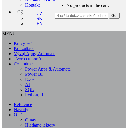
Kontakt
No products in the cart.
CZ
CZ
SK
EN
MENU
Kurzy teď
Konzultace
Vývoj Apps, Automate
Tvorba reportů
Co umíme
Power Apps & Automate
Power BI
Excel
AI
SQL
Python, R
Reference
Návody
O nás
O nás
Hledáme lektory