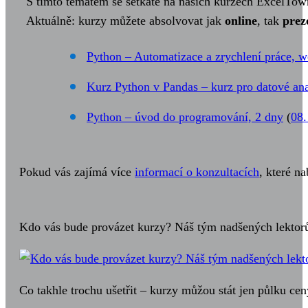
S tímto tématem se setkáte na našich kurzech ExcelTow
Aktuálně: kurzy můžete absolvovat jak
online
, tak
prez
Python – Automatizace a zrychlení práce, w
Kurz Python v Pandas – kurz pro datové ana
Python – úvod do programování, 2 dny
(
08.
Pokud vás zajímá více
informací o konzultacích
, které n
Kdo vás bude provázet kurzy? Náš tým nadšených lektor
Co takhle trochu ušetřit – kurzy můžou stát jen půlku cen