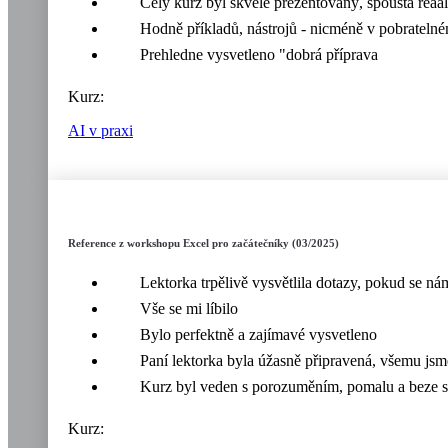
Celý kurz byl skvěle prezentovaný, spousta reaá
Hodně příkladů, nástrojů - nicméně v pobratelném
Prehledne vysvetleno "dobrá příprava
Kurz:
AI v praxi
Reference z workshopu Excel pro začátečníky (03/2025)
Lektorka trpělivě vysvětlila dotazy, pokud se n
Vše se mi líbilo
Bylo perfektně a zajímavé vysvetleno
Paní lektorka byla úžasně připravená, všemu jsm
Kurz byl veden s porozuměním, pomalu a beze s
Kurz: