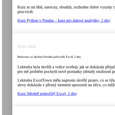
Kurz se mi libil, narocny, obsahly, rozhodne dobre vyuzity 
procvicili.
Kurz Python v Pandas – kurz pro datové analytiky, 2 dny
20.02.2026
Reference ze školení Středně pokročilý Excel, 2 dny
Lektorka byla skvělá a velice oceňuji, jak se dokázala přizp
pro mě problém pochytit nové poznatky (detaily možností pr
Lektorka ExcelTown měla naprosto skvělý projev, co se týká 
slovy dokázala v přesný moment upozornit na něco, co může
Kurz Středně pokročilý Excel, 2 dny