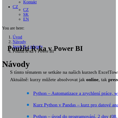
Kontakt
CZ
CZ
SK
EN
You are here:
Úvod
Návody
Jazyk R – návody
Použití R-ka v Power BI
Použití R-ka v Power BI
Návody
S tímto tématem se setkáte na našich kurzech ExcelTow
Aktuálně: kurzy můžete absolvovat jak
online
, tak
prez
Python – Automatizace a zrychlení práce, w
Kurz Python v Pandas – kurz pro datové ana
Python – úvod do programování, 2 dny
(
08.