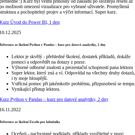
přehledné :) Kurz byl velmi přínosný od základů po složitější řešení až
po možnosti omezení vizualizace pro vybrané uživatele. Promyšlená
struktura a pochopitelný projev a výčet informací. Super kurz.
Kurz Úvod do Power BI, 1 den
10.12.2025
Reference ze školení Python v Pandas – kurz pro datové analytiky, 2 dny
Lektor je skvělý - přehledné školení, dostatek příkladů, dokáže
pomoci a odpovědět na dotazy z praxe.
Výborné odborné znalosti a prezentační schopnosti pana lektora
Super lektor, který zná a ví. Odpovídal na všechny druhy dotazů,
i ty moje hloupější.
Vstřícná pomoc při jakémkoliv problému, přizpusobení se tempu
Vynikající přístup lektora.
Kurz Python v Pandas – kurz pro datové analytiky, 2 dny
16.11.2022
Reference ze školení Excelu pro labužníky
Oceňuji - nachystané podklady, příklady využitelné v praxi