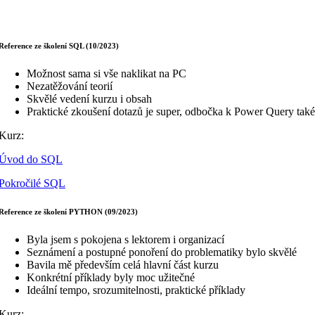
Reference ze školení SQL (10/2023)
Možnost sama si vše naklikat na PC
Nezatěžování teorií
Skvělé vedení kurzu i obsah
Praktické zkoušení dotazů je super, odbočka k Power Query také
Kurz:
Úvod do SQL
Pokročilé SQL
Reference ze školení PYTHON (09/2023)
Byla jsem s pokojena s lektorem i organizací
Seznámení a postupné ponoření do problematiky bylo skvělé
Bavila mě především celá hlavní část kurzu
Konkrétní příklady byly moc užitečné
Ideální tempo, srozumitelnosti, praktické příklady
Kurz: