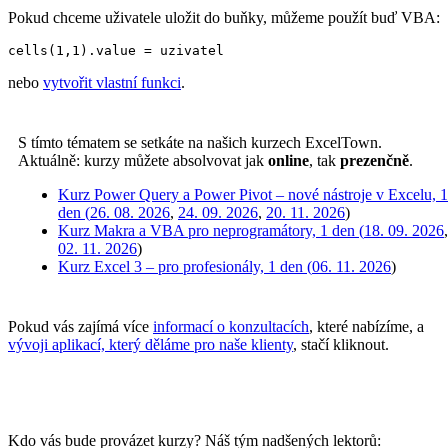
Pokud chceme uživatele uložit do buňky, můžeme použít buď VBA:
cells(1,1).value = uzivatel
nebo
vytvořit vlastní funkci
.
S tímto tématem se setkáte na našich kurzech ExcelTown.
Aktuálně: kurzy můžete absolvovat jak
online
, tak
prezenčně
.
Kurz Power Query a Power Pivot – nové nástroje v Excelu, 1
den (
26. 08. 2026
,
24. 09. 2026
,
20. 11. 2026
)
Kurz Makra a VBA pro neprogramátory, 1 den (
18. 09. 2026
,
02. 11. 2026
)
Kurz Excel 3 – pro profesionály, 1 den (
06. 11. 2026
)
Pokud vás zajímá více
informací o konzultacích
, které nabízíme, a
vývoji aplikací, který děláme pro naše klienty
, stačí kliknout.
Kdo vás bude provázet kurzy? Náš tým nadšených lektorů: