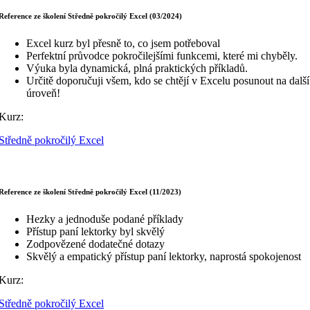
Reference ze školení Středně pokročilý Excel (03/2024)
Excel kurz byl přesně to, co jsem potřeboval
Perfektní průvodce pokročilejšími funkcemi, které mi chyběly.
Výuka byla dynamická, plná praktických příkladů.
Určitě doporučuji všem, kdo se chtějí v Excelu posunout na další
úroveň!
Kurz:
Středně pokročilý Excel
Reference ze školení Středně pokročilý Excel (11/2023)
Hezky a jednoduše podané příklady
Přístup paní lektorky byl skvělý
Zodpovězené dodatečné dotazy
Skvělý a empatický přístup paní lektorky, naprostá spokojenost
Kurz:
Středně pokročilý Excel