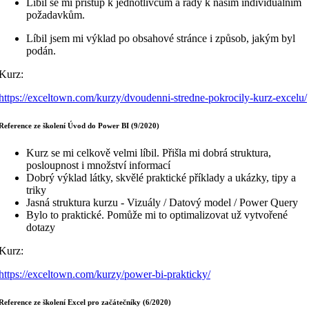
Líbil se mi přístup k jednotlivcům a rady k našim individuálním
požadavkům.
Líbil jsem mi výklad po obsahové stránce i způsob, jakým byl
podán.
Kurz:
https://exceltown.com/kurzy/dvoudenni-stredne-pokrocily-kurz-excelu/
Reference ze školení Úvod do Power BI (9/2020)
Kurz se mi celkově velmi líbil. Přišla mi dobrá struktura,
posloupnost i množství informací
Dobrý výklad látky, skvělé praktické příklady a ukázky, tipy a
triky
Jasná struktura kurzu - Vizuály / Datový model / Power Query
Bylo to praktické. Pomůže mi to optimalizovat už vytvořené
dotazy
Kurz:
https://exceltown.com/kurzy/power-bi-prakticky/
Reference ze školení Excel pro začátečníky (6/2020)