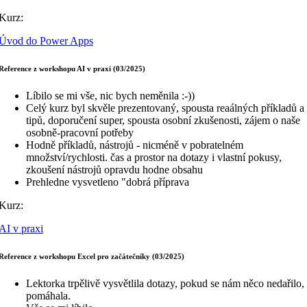
Kurz:
Úvod do Power Apps
Reference z workshopu AI v praxi (03/2025)
Líbilo se mi vše, nic bych neměnila :-))
Celý kurz byl skvěle prezentovaný, spousta reaálných příkladů a
tipů, doporučení super, spousta osobní zkušenosti, zájem o naše
osobně-pracovní potřeby
Hodně příkladů, nástrojů - nicméně v pobratelném
množství/rychlosti. čas a prostor na dotazy i vlastní pokusy,
zkoušení nástrojů opravdu hodne obsahu
Prehledne vysvetleno "dobrá příprava
Kurz:
AI v praxi
Reference z workshopu Excel pro začátečníky (03/2025)
Lektorka trpělivě vysvětlila dotazy, pokud se nám něco nedařilo,
pomáhala.