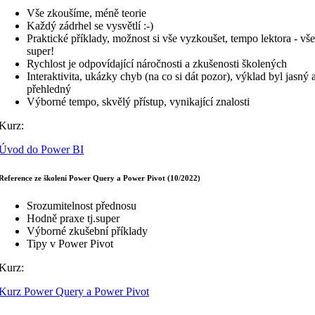
Vše zkoušíme, méně teorie
Každý zádrhel se vysvětlí :-)
Praktické příklady, možnost si vše vyzkoušet, tempo lektora - vše
super!
Rychlost je odpovídající náročnosti a zkušenosti školených
Interaktivita, ukázky chyb (na co si dát pozor), výklad byl jasný 
přehledný
Výborné tempo, skvělý přístup, vynikající znalosti
Kurz:
Úvod do Power BI
Reference ze školení Power Query a Power Pivot (10/2022)
Srozumitelnost přednosu
Hodně praxe tj.super
Výborné zkušební příklady
Tipy v Power Pivot
Kurz:
Kurz Power Query a Power Pivot