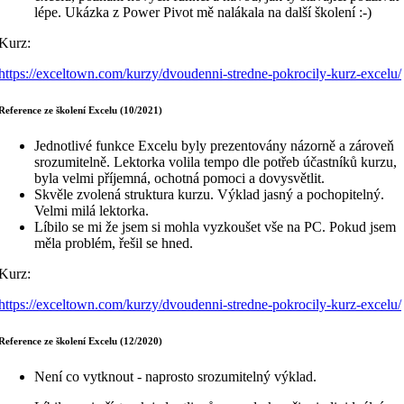
lépe. Ukázka z Power Pivot mě nalákala na další školení :-)
Kurz:
https://exceltown.com/kurzy/dvoudenni-stredne-pokrocily-kurz-excelu/
Reference ze školení Excelu (10/2021)
Jednotlivé funkce Excelu byly prezentovány názorně a zároveň
srozumitelně. Lektorka volila tempo dle potřeb účastníků kurzu,
byla velmi příjemná, ochotná pomoci a dovysvětlit.
Skvěle zvolená struktura kurzu. Výklad jasný a pochopitelný.
Velmi milá lektorka.
Líbilo se mi že jsem si mohla vyzkoušet vše na PC. Pokud jsem
měla problém, řešil se hned.
Kurz:
https://exceltown.com/kurzy/dvoudenni-stredne-pokrocily-kurz-excelu/
Reference ze školení Excelu (12/2020)
Není co vytknout - naprosto srozumitelný výklad.