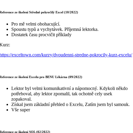
Reference ze školení Středně pokročilý Excel (10/2022)
Pro mě velmi obohacující.
Spoustu typů a vychytávek. Příjemná lektorka.
Dostatek času procvičit příklady
Kurz:
https://exceltown.com/kurzy/dvoudenni-stredne-pokrocily-kurz-excelu/
Reference ze školení Excelu pro BENU Lékárna (09/2022)
Lektor byl velmi komunikativní a nápomocný. Kdykoli někdo
potřeboval, aby lektor zpomalil, tak ochotně cely usek
zopakoval.
Získal jsem základní přehled o Excelu, Zatím jsem byl samouk.
Vše super
Reference ze školení SQL (02/2022)