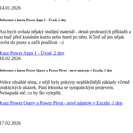
14.01.2026
Reference z kurzu Power Apps 1 - Úvod, 2 dny
Asi bych uvítala nějaký studijní materiál - detail probraných příkladů a
to buď před konáním kurzu nebo hned po něm. KTeď už jen nějak
uvést do praxe a začít používat. :-)
Kurz Power Apps 1 - Úvod, 2 dny
16.02.2026
Reference z kurzu Power Query a Power Pivot - nové nástroje v Excelu, 1 den
Velice obsáhlé téma, z nějž byly pokryty nejdůležitější základy včetně
praktických ukázek. Paní lektorka se sympatickým projevem.
Nenapadá mě, co by šlo vylepšit.
Kurz Power Query a Power Pivot - nové nástroje v Excelu, 1 den
17.02.2026