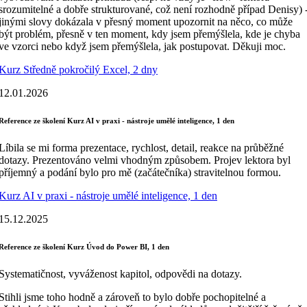
srozumitelné a dobře strukturované, což není rozhodně případ Denisy) 
jinými slovy dokázala v přesný moment upozornit na něco, co může
být problém, přesně v ten moment, kdy jsem přemýšlela, kde je chyba
ve vzorci nebo když jsem přemýšlela, jak postupovat. Děkuji moc.
Kurz Středně pokročilý Excel, 2 dny
12.01.2026
Reference ze školení Kurz AI v praxi - nástroje umělé inteligence, 1 den
Líbila se mi forma prezentace, rychlost, detail, reakce na průběžné
dotazy. Prezentováno velmi vhodným způsobem. Projev lektora byl
příjemný a podání bylo pro mě (začátečníka) stravitelnou formou.
Kurz AI v praxi - nástroje umělé inteligence, 1 den
15.12.2025
Reference ze školení Kurz Úvod do Power BI, 1 den
Systematičnost, vyváženost kapitol, odpovědi na dotazy.
Stihli jsme toho hodně a zároveň to bylo dobře pochopitelné a