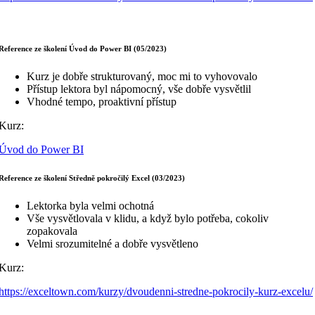
Reference ze školení Úvod do Power BI (05/2023)
Kurz je dobře strukturovaný, moc mi to vyhovovalo
Přístup lektora byl nápomocný, vše dobře vysvětlil
Vhodné tempo, proaktivní přístup
Kurz:
Úvod do Power BI
Reference ze školení Středně pokročilý Excel (03/2023)
Lektorka byla velmi ochotná
Vše vysvětlovala v klidu, a když bylo potřeba, cokoliv
zopakovala
Velmi srozumitelné a dobře vysvětleno
Kurz:
https://exceltown.com/kurzy/dvoudenni-stredne-pokrocily-kurz-excelu/