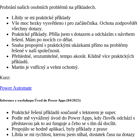
Probrání našich osobních problémů na příkladech.
Líbily se mi praktické příklady
Vše moc hezky vysvětleno i pro začátečníka. Ochota zodpovědě
všechny dotazy.
Praktické příklady. Přišla jsem s dotazem a odcházím s návrhem
řešení. Mám po nocích co dělat.
Snaha propojení s praktickými ukázkami přímo na problémy
řešené v naší společnosti.
Přehledné, srozumitelné, tempo akorát. Klidně více praktických
příkladů.
Martin je vstřícný a velmi ochotný.
Kurz:
Power Automate
Reference z workshopu Úvod do Power Apps (04/2025)
Praktické řešení příkladů současně s lektorem je super.
Podle mě vyvážený úvod do Power Apps, kdy člověk odchází s
představou jak to asi funguje a čeho se s tím dá docílit.
Propojilo se hodně aplikací, byly příklady z praxe
Líbila se mi rychlost, kterou jsem stíhal, dostatek času na dotazy