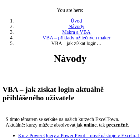
You are here:
Úvod
Návody
Makra a VBA
VBA – příklady užitečných maker
VBA – jak získat login…
Návody
VBA – jak získat login aktuálně
přihlášeného uživatele
S tímto tématem se setkáte na našich kurzech ExcelTown.
Aktuálně: kurzy můžete absolvovat jak
online
, tak
prezenčně
.
Kurz Power Query a Power Pivot – nové nástroje v Excelu, 1