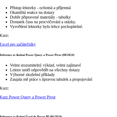
Přístup lektorky - ochotná a příjemná
Okamžitá reakce na dotazy
Dobře připravené materiály - tabulky
Dostatek času na procvičování a otázky.
Vysvětlení lektorky bylo lehce pochopitelné.
Kurz:
Excel pro začátečníky
Reference ze školení Power Query a Power Pivot (08/2024)
Velmi srozumitelný výklad, velmi zajímavé
Lektor uměl odpovědět na všechny dotazy
Výborné zkušební příklady
Zaujala mě práce s úpravou tabulek a propojování
Kurz:
Kurz Power Query a Power Pivot
Reference ze školení Úvod do Power BI (06/2024)