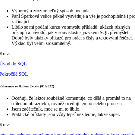
Výborný a zrozumiteľný spôsob podania
Paní Šperková velice pěkně vysvětluje a vše je pochopitelné i pr
začínající.
Líbilo se mi podání kurzu ve smyslu příkladů, ukázek různých
přístupů a návodů, jak v souvislosti s jazykem SQL přemýšlet.
Dobré byly ukázky příkazů pro práci s čísly a textovými řetězci.
Výklad byl velmi srozumitelný.
Kurz:
Úvod do SQL
Pokročilé SQL
Reference ze školení Excelu (01/2022)
Oceňuji, že lektor souběžně komentuje, co dělá a promítá to na
sdílenou obrazovku, rovněž oceňuji tempo celého procesu
Jsem začátečník, moc se mi to líbilo.
Praktické příklady jsou vždy lepší než teorie, takže super.
Kurz:
https://exceltown.com/kurzy/dvoudenni-stredne-pokrocily-kurz-excelu/