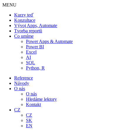
Skip
MENU
to
Kurzy teď
content
Konzultace
Vývoj Apps, Automate
Tvorba reportů
Co umíme
Power Apps & Automate
Power BI
Excel
AI
SQL
Python, R
Reference
Návody
O nás
O nás
Hledáme lektory
Kontakt
CZ
CZ
SK
EN