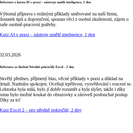
Reference z kurzu AI v praxi – nástroje umělé inteligence, 1 den
Výborná příprava s reálnými příklady směrované na naší firmu,
dostatek tipů a doporučení, spousta věcí z osobní zkušenosti, zájem o
naše osobně-pracovní potřeby.
Kurz AI v praxi – nástroje umělé inteligence, 1 den
02.03.2026
Reference ze školení Středně pokročilý Excel - 2 dny
Skvělý přednes, příjmený hlas, věcné příklady v praxi a důklad na
detail. Nadmíru spokojen. Oceňuji trpělivost, vysvětlování i vracení se.
Lektorka byla milá, bylo jí dobře rozumět a byla slyšet, takže i díky
tomu bylo možné koukat do obrazovky a zároveň poslouchat postup.
Díky za to!
Kurz Excel 2 – pro středně pokročilé, 2 dny