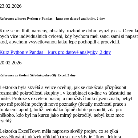
23.02.2026
Reference z kurzu Python v Pandas – kurz pro datové analytiky, 2 dny
Kurz se mi libil, narocny, obsahly, rozhodne dobre vyuzity cas. Ocenila
bych vice individualnich cviceni, kdy bychom meli sanci sami si napsat
kod, abychom vysvetlovanou latku lepe pochopili a procvicili.
Kurz Python v Pandas – kurz pro datové analytiky, 2 dny
20.02.2026
Reference ze školení Středně pokročilý Excel, 2 dny
Lektorka byla skvělá a velice oceňuji, jak se dokázala přizpůsobit
rozmanité pokročilosti skupiny i v kombinaci on-line vs účastníci na
místě. Protože s excelem pracuji a množství funkcí jsem znala, nebyl
pro mě problém pochytit nové poznatky (detaily možností práce s
funkcemi apod.), tudíž nedokážu úplně dobře posoudit, zda pro
někoho, kdo byl na kurzu jako mírný pokročilý, nebyl kurz moc
rychlý.
Lektorka ExcelTown měla naprosto skvělý projev, co se týká
vysvětlování i ukázek příkladů (resp. ne vždy je "flow" lektora