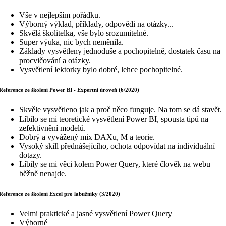
Vše v nejlepším pořádku.
Výborný výklad, příklady, odpovědi na otázky...
Skvělá školitelka, vše bylo srozumitelné.
Super výuka, nic bych neměnila.
Základy vysvětleny jednoduše a pochopitelně, dostatek času na
procvičování a otázky.
Vysvětlení lektorky bylo dobré, lehce pochopitelné.
Reference ze školení Power BI - Expertní úroveň (6/2020)
Skvěle vysvětleno jak a proč něco funguje. Na tom se dá stavět.
Líbilo se mi teoretické vysvětlení Power BI, spousta tipů na
zefektivnění modelů.
Dobrý a vyvážený mix DAXu, M a teorie.
Vysoký skill přednášejícího, ochota odpovídat na individuální
dotazy.
Líbily se mi věci kolem Power Query, které člověk na webu
běžně nenajde.
Reference ze školení Excel pro labužníky (3/2020)
Velmi praktické a jasné vysvětlení Power Query
Výborné