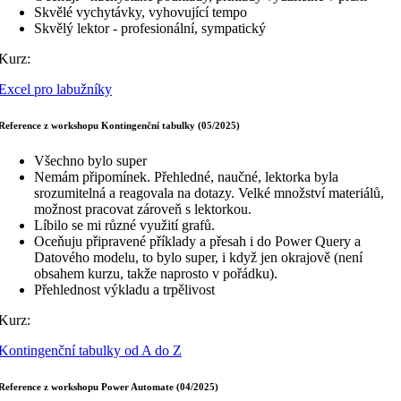
Skvělé vychytávky, vyhovující tempo
Skvělý lektor - profesionální, sympatický
Kurz:
Excel pro labužníky
Reference z workshopu Kontingenční tabulky (05/2025)
Všechno bylo super
Nemám připomínek. Přehledné, naučné, lektorka byla
srozumitelná a reagovala na dotazy. Velké množství materiálů,
možnost pracovat zároveň s lektorkou.
Líbilo se mi různé využití grafů.
Oceňuju připravené příklady a přesah i do Power Query a
Datového modelu, to bylo super, i když jen okrajově (není
obsahem kurzu, takže naprosto v pořádku).
Přehlednost výkladu a trpělivost
Kurz:
Kontingenční tabulky od A do Z
Reference z workshopu Power Automate (04/2025)