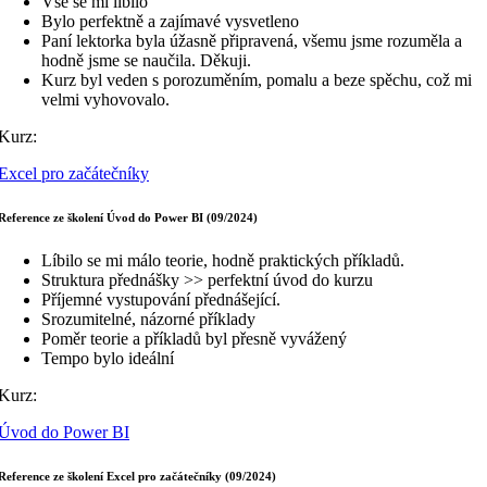
Vše se mi líbilo
Bylo perfektně a zajímavé vysvetleno
Paní lektorka byla úžasně připravená, všemu jsme rozuměla a
hodně jsme se naučila. Děkuji.
Kurz byl veden s porozuměním, pomalu a beze spěchu, což mi
velmi vyhovovalo.
Kurz:
Excel pro začátečníky
Reference ze školení Úvod do Power BI (09/2024)
Líbilo se mi málo teorie, hodně praktických příkladů.
Struktura přednášky >> perfektní úvod do kurzu
Příjemné vystupování přednášející.
Srozumitelné, názorné příklady
Poměr teorie a příkladů byl přesně vyvážený
Tempo bylo ideální
Kurz:
Úvod do Power BI
Reference ze školení Excel pro začátečníky (09/2024)