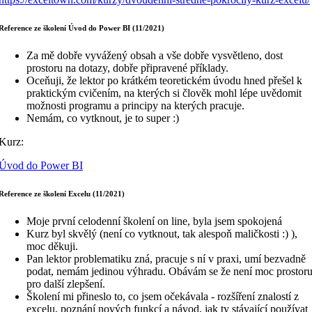
Reference ze školení Úvod do Power BI (11/2021)
Za mě dobře vyvážený obsah a vše dobře vysvětleno, dost
prostoru na dotazy, dobře připravené příklady.
Oceňuji, že lektor po krátkém teoretickém úvodu hned přešel k
praktickým cvičením, na kterých si člověk mohl lépe uvědomit
možnosti programu a principy na kterých pracuje.
Nemám, co vytknout, je to super :)
Kurz:
Úvod do Power BI
Reference ze školení Excelu (11/2021)
Moje první celodenní školení on line, byla jsem spokojená
Kurz byl skvělý (není co vytknout, tak alespoň maličkosti :) ),
moc děkuji.
Pan lektor problematiku zná, pracuje s ní v praxi, umí bezvadně
podat, nemám jedinou výhradu. Obávám se že není moc prostor
pro další zlepšení.
Školení mi přineslo to, co jsem očekávala - rozšíření znalostí z
excelu, poznání nových funkcí a návod, jak ty stávající používat