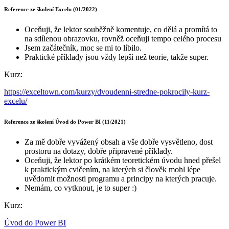
Reference ze školení Excelu (01/2022)
Oceňuji, že lektor souběžně komentuje, co dělá a promítá to
na sdílenou obrazovku, rovněž oceňuji tempo celého procesu
Jsem začátečník, moc se mi to líbilo.
Praktické příklady jsou vždy lepší než teorie, takže super.
Kurz:
https://exceltown.com/kurzy/dvoudenni-stredne-pokrocily-kurz-
excelu/
Reference ze školení Úvod do Power BI (11/2021)
Za mě dobře vyvážený obsah a vše dobře vysvětleno, dost
prostoru na dotazy, dobře připravené příklady.
Oceňuji, že lektor po krátkém teoretickém úvodu hned přešel
k praktickým cvičením, na kterých si člověk mohl lépe
uvědomit možnosti programu a principy na kterých pracuje.
Nemám, co vytknout, je to super :)
Kurz:
Úvod do Power BI