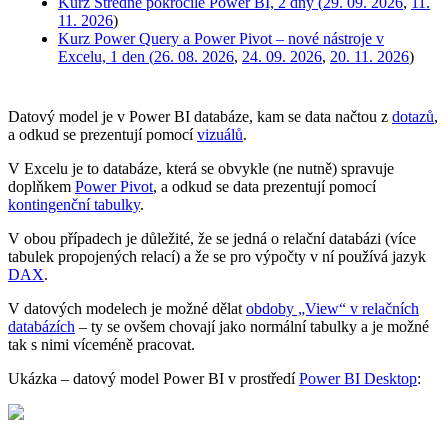
Kurz Středně pokročilé Power BI, 2 dny (
29. 09. 2026
,
11.
11. 2026
)
Kurz Power Query a Power Pivot – nové nástroje v
Excelu, 1 den (
26. 08. 2026
,
24. 09. 2026
,
20. 11. 2026
)
Datový model je v Power BI databáze, kam se data načtou z
dotazů
,
a odkud se prezentují pomocí
vizuálů
.
V Excelu je to databáze, která se obvykle (ne nutně) spravuje
doplňkem
Power Pivot
, a odkud se data prezentují pomocí
kontingenční tabulky
.
V obou případech je důležité, že se jedná o relační databázi (více
tabulek propojených relací) a že se pro výpočty v ní používá jazyk
DAX
.
V datových modelech je možné dělat
obdoby „View“ v relačních
databázích
– ty se ovšem chovají jako normální tabulky a je možné
tak s nimi víceméně pracovat.
Ukázka – datový model Power BI v prostředí
Power BI Desktop
: