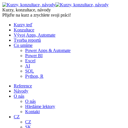
Skip
to
Kurzy, konzultace, návody
content
Přijďte na kurz a zrychlete svoji práci!
Kurzy teď
Konzultace
Vývoj Apps, Automate
Tvorba reportů
Co umíme
Power Apps & Automate
Power BI
Excel
AI
SQL
Python, R
Reference
Návody
O nás
O nás
Hledáme lektory
Kontakt
CZ
CZ
SK