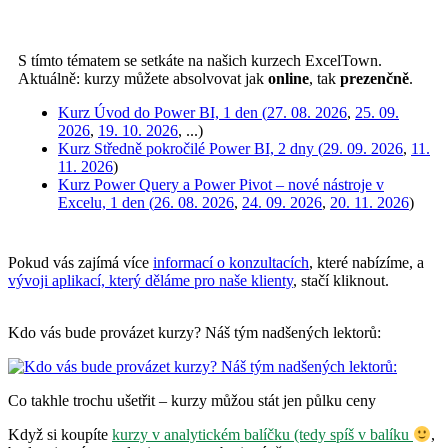
S tímto tématem se setkáte na našich kurzech ExcelTown.
Aktuálně: kurzy můžete absolvovat jak
online
, tak
prezenčně
.
Kurz Úvod do Power BI, 1 den (
27. 08. 2026
,
25. 09.
2026
,
19. 10. 2026
, ...)
Kurz Středně pokročilé Power BI, 2 dny (
29. 09. 2026
,
11.
11. 2026
)
Kurz Power Query a Power Pivot – nové nástroje v
Excelu, 1 den (
26. 08. 2026
,
24. 09. 2026
,
20. 11. 2026
)
Pokud vás zajímá více
informací o konzultacích
, které nabízíme, a
vývoji aplikací, který děláme pro naše klienty
, stačí kliknout.
Kdo vás bude provázet kurzy? Náš tým nadšených lektorů:
Co takhle trochu ušetřit – kurzy můžou stát jen půlku ceny
Když si koupíte
kurzy v analytickém balíčku (tedy spíš v balíku
,