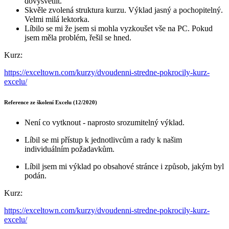
dovysvětlit.
Skvěle zvolená struktura kurzu. Výklad jasný a pochopitelný.
Velmi milá lektorka.
Líbilo se mi že jsem si mohla vyzkoušet vše na PC. Pokud
jsem měla problém, řešil se hned.
Kurz:
https://exceltown.com/kurzy/dvoudenni-stredne-pokrocily-kurz-
excelu/
Reference ze školení Excelu (12/2020)
Není co vytknout - naprosto srozumitelný výklad.
Líbil se mi přístup k jednotlivcům a rady k našim
individuálním požadavkům.
Líbil jsem mi výklad po obsahové stránce i způsob, jakým byl
podán.
Kurz:
https://exceltown.com/kurzy/dvoudenni-stredne-pokrocily-kurz-
excelu/