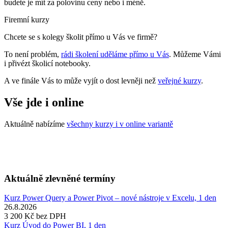
budete je mít za polovinu ceny nebo i méně.
Firemní kurzy
Chcete se s kolegy školit přímo u Vás ve firmě?
To není problém,
rádi školení uděláme přímo u Vás
. Můžeme Vámi
i přivézt školicí notebooky.
A ve finále Vás to může vyjít o dost levněji než
veřejné kurzy
.
Vše jde i online
Aktuálně nabízíme
všechny kurzy i v online variantě
Aktuálně zlevněné termíny
Kurz Power Query a Power Pivot – nové nástroje v Excelu, 1 den
26.8.2026
3 200 Kč
bez DPH
Kurz Úvod do Power BI, 1 den