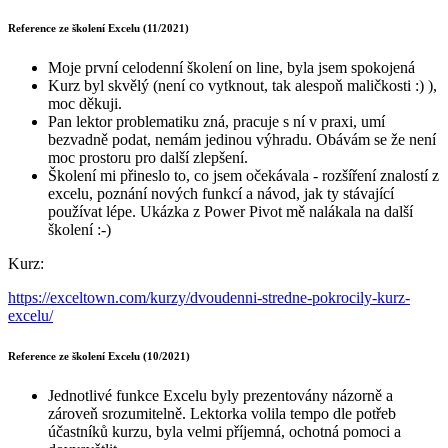
Reference ze školení Excelu (11/2021)
Moje první celodenní školení on line, byla jsem spokojená
Kurz byl skvělý (není co vytknout, tak alespoň maličkosti :) ),
moc děkuji.
Pan lektor problematiku zná, pracuje s ní v praxi, umí
bezvadně podat, nemám jedinou výhradu. Obávám se že není
moc prostoru pro další zlepšení.
Školení mi přineslo to, co jsem očekávala - rozšíření znalostí z
excelu, poznání nových funkcí a návod, jak ty stávající
používat lépe. Ukázka z Power Pivot mě nalákala na další
školení :-)
Kurz:
https://exceltown.com/kurzy/dvoudenni-stredne-pokrocily-kurz-
excelu/
Reference ze školení Excelu (10/2021)
Jednotlivé funkce Excelu byly prezentovány názorně a
zároveň srozumitelně. Lektorka volila tempo dle potřeb
účastníků kurzu, byla velmi příjemná, ochotná pomoci a