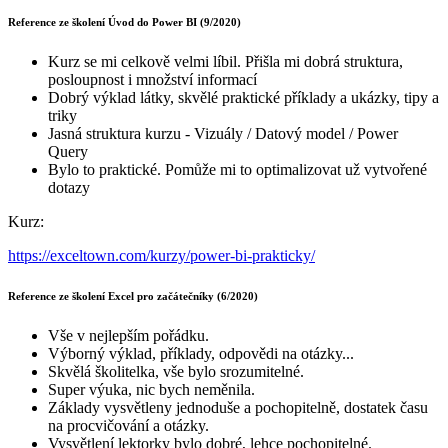
Reference ze školení Úvod do Power BI (9/2020)
Kurz se mi celkově velmi líbil. Přišla mi dobrá struktura,
posloupnost i množství informací
Dobrý výklad látky, skvělé praktické příklady a ukázky, tipy a
triky
Jasná struktura kurzu - Vizuály / Datový model / Power
Query
Bylo to praktické. Pomůže mi to optimalizovat už vytvořené
dotazy
Kurz:
https://exceltown.com/kurzy/power-bi-prakticky/
Reference ze školení Excel pro začátečníky (6/2020)
Vše v nejlepším pořádku.
Výborný výklad, příklady, odpovědi na otázky...
Skvělá školitelka, vše bylo srozumitelné.
Super výuka, nic bych neměnila.
Základy vysvětleny jednoduše a pochopitelně, dostatek času
na procvičování a otázky.
Vysvětlení lektorky bylo dobré, lehce pochopitelné.