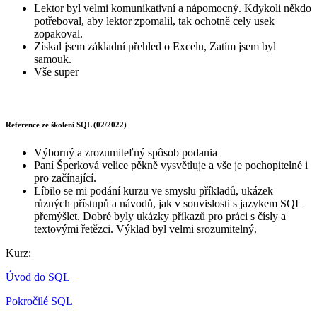
Lektor byl velmi komunikativní a nápomocný. Kdykoli někdo
potřeboval, aby lektor zpomalil, tak ochotně cely usek
zopakoval.
Získal jsem základní přehled o Excelu, Zatím jsem byl
samouk.
Vše super
Reference ze školení SQL (02/2022)
Výborný a zrozumiteľný spôsob podania
Paní Šperková velice pěkně vysvětluje a vše je pochopitelné i
pro začínající.
Líbilo se mi podání kurzu ve smyslu příkladů, ukázek
různých přístupů a návodů, jak v souvislosti s jazykem SQL
přemýšlet. Dobré byly ukázky příkazů pro práci s čísly a
textovými řetězci. Výklad byl velmi srozumitelný.
Kurz:
Úvod do SQL
Pokročilé SQL