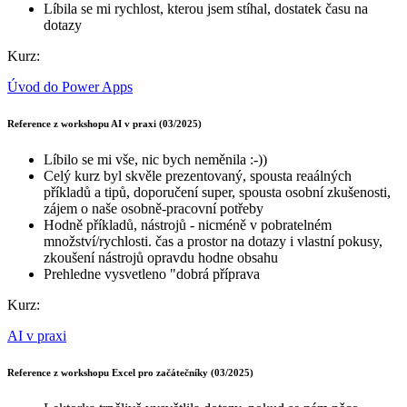
Líbila se mi rychlost, kterou jsem stíhal, dostatek času na
dotazy
Kurz:
Úvod do Power Apps
Reference z workshopu AI v praxi (03/2025)
Líbilo se mi vše, nic bych neměnila :-))
Celý kurz byl skvěle prezentovaný, spousta reaálných
příkladů a tipů, doporučení super, spousta osobní zkušenosti,
zájem o naše osobně-pracovní potřeby
Hodně příkladů, nástrojů - nicméně v pobratelném
množství/rychlosti. čas a prostor na dotazy i vlastní pokusy,
zkoušení nástrojů opravdu hodne obsahu
Prehledne vysvetleno "dobrá příprava
Kurz:
AI v praxi
Reference z workshopu Excel pro začátečníky (03/2025)