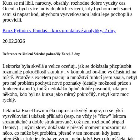
Kurz se mi libil, narocny, obsahly, rozhodne dobre vyuzity cas.
Ocenila bych vice individualnich cviceni, kdy bychom meli sanci
sami si napsat kod, abychom vysvetlovanou latku lepe pochopili a
procvicili.
Kurz Python v Pandas – kurz pro datové analytiky, 2 dny
20.02.2026
Reference ze školení Středně pokročilý Excel, 2 dny
Lektorka byla skvělá a velice oceňuji, jak se dokázala přizpůsobit
rozmanité pokročilosti skupiny i v kombinaci on-line vs účastníci na
místě. Protože s excelem pracuji a množství funkcí jsem znala, nebyl
pro mě problém pochytit nové poznatky (detaily možností práce s
funkcemi apod.), tudíž nedokážu úplně dobře posoudit, zda pro
někoho, kdo byl na kurzu jako mírný pokročilý, nebyl kurz moc
rychlý.
Lektorka ExcelTown měla naprosto skvělý projev, co se týká
vysvětlování i ukázek příkladů (resp. ne vždy je "flow" lektora
srozumitelné a dobře strukturované, což není rozhodně případ
Denisy) - jinými slovy dokázala v přesný moment upozornit na
něco, co může být problém, přesně v ten moment, kdy jsem
přemýšlela, kde je chyba ve vzorci nebo když jsem přemýšlela, jak