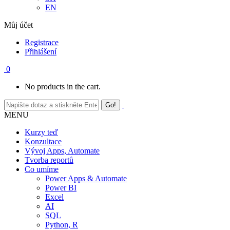
EN
Můj účet
Registrace
Přihlášení
0
No products in the cart.
MENU
Kurzy teď
Konzultace
Vývoj Apps, Automate
Tvorba reportů
Co umíme
Power Apps & Automate
Power BI
Excel
AI
SQL
Python, R