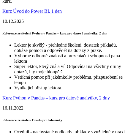
kurz.
Kurz Úvod do Power BI, 1 den
10.12.2025
Reference ze školení Python v Pandas – kurz pro datové analytiky, 2 dny
Lektor je skvělý - přehledné školení, dostatek příkladů,
dokáže pomoci a odpovědět na dotazy z praxe.
Výborné odborné znalosti a prezentační schopnosti pana
lektora
Super lektor, který zná a ví. Odpovídal na všechny druhy
dotazů, i ty moje hloupější.
Vstřícná pomoc při jakémkoliv problému, přizpusobení se
tempu
Vynikající přístup lektora.
Kurz Python v Pandas – kurz pro datové analytiky, 2 dny
16.11.2022
Reference ze školení Excelu pro labužníky
Oceňuji - nachystané podklady, příklady využitelné v praxi