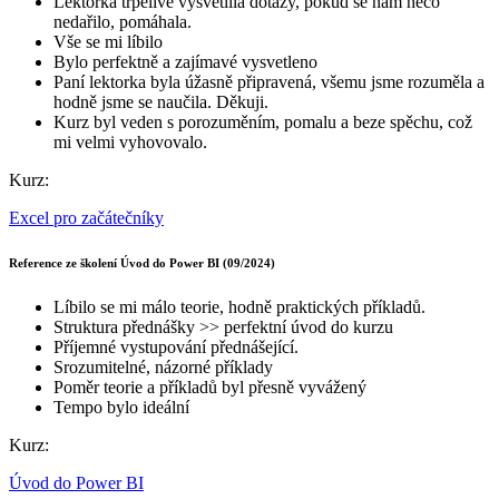
Lektorka trpělivě vysvětlila dotazy, pokud se nám něco
nedařilo, pomáhala.
Vše se mi líbilo
Bylo perfektně a zajímavé vysvetleno
Paní lektorka byla úžasně připravená, všemu jsme rozuměla a
hodně jsme se naučila. Děkuji.
Kurz byl veden s porozuměním, pomalu a beze spěchu, což
mi velmi vyhovovalo.
Kurz:
Excel pro začátečníky
Reference ze školení Úvod do Power BI (09/2024)
Líbilo se mi málo teorie, hodně praktických příkladů.
Struktura přednášky >> perfektní úvod do kurzu
Příjemné vystupování přednášející.
Srozumitelné, názorné příklady
Poměr teorie a příkladů byl přesně vyvážený
Tempo bylo ideální
Kurz:
Úvod do Power BI