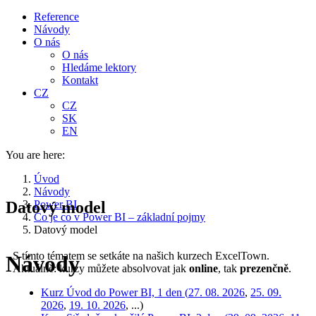
Reference
Návody
O nás
O nás
Hledáme lektory
Kontakt
CZ
CZ
SK
EN
You are here:
Úvod
Návody
Datový model
Power BI
Co je co v Power BI – základní pojmy
Datový model
S tímto tématem se setkáte na našich kurzech ExcelTown.
Návody
Aktuálně: kurzy můžete absolvovat jak
online
, tak
prezenčně
.
Kurz Úvod do Power BI, 1 den (
27. 08. 2026
,
25. 09.
2026
,
19. 10. 2026
, ...)