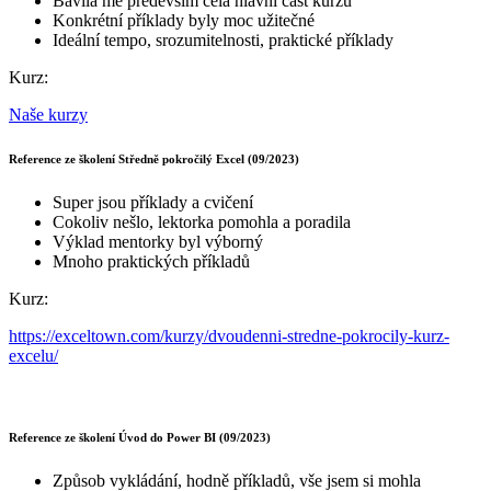
Bavila mě především celá hlavní část kurzu
Konkrétní příklady byly moc užitečné
Ideální tempo, srozumitelnosti, praktické příklady
Kurz:
Naše kurzy
Reference ze školení Středně pokročilý Excel (09/2023)
Super jsou příklady a cvičení
Cokoliv nešlo, lektorka pomohla a poradila
Výklad mentorky byl výborný
Mnoho praktických příkladů
Kurz:
https://exceltown.com/kurzy/dvoudenni-stredne-pokrocily-kurz-
excelu/
Reference ze školení Úvod do Power BI (09/2023)
Způsob vykládání, hodně příkladů, vše jsem si mohla