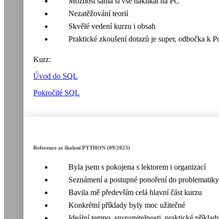
Možnost sama si vše naklikat na PC
Nezatěžování teorií
Skvělé vedení kurzu i obsah
Praktické zkoušení dotazů je super, odbočka k 
Kurz:
Úvod do SQL
Pokročilé SQL
Reference ze školení PYTHON (09/2023)
Byla jsem s pokojena s lektorem i organizací
Seznámení a postupné ponoření do problematiky
Bavila mě především celá hlavní část kurzu
Konkrétní příklady byly moc užitečné
Ideální tempo, srozumitelnosti, praktické příklad