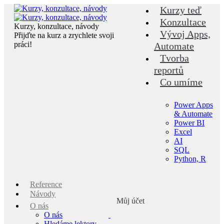
Skip
Kurzy teď
to
Konzultace
content
Kurzy, konzultace, návody
Vývoj Apps,
Přijďte na kurz a zrychlete svoji
práci!
Automate
Tvorba
reportů
Co umíme
Power Apps
& Automate
Power BI
Excel
AI
SQL
Python, R
Reference
Návody
Můj účet
O nás
O nás
Hledáme lektory