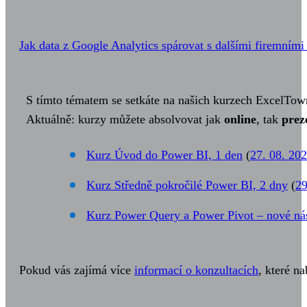
Jak data z Google Analytics spárovat s dalšími firemními 
S tímto tématem se setkáte na našich kurzech ExcelTow
Aktuálně: kurzy můžete absolvovat jak
online
, tak
prez
Kurz Úvod do Power BI, 1 den
(
27. 08. 20
Kurz Středně pokročilé Power BI, 2 dny
(
29
Kurz Power Query a Power Pivot – nové nás
Pokud vás zajímá více
informací o konzultacích
, které n