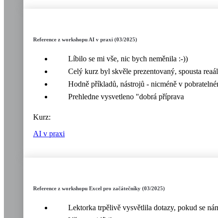
Reference z workshopu AI v praxi (03/2025)
Líbilo se mi vše, nic bych neměnila :-))
Celý kurz byl skvěle prezentovaný, spousta reaá
Hodně příkladů, nástrojů - nicméně v pobratelném
Prehledne vysvetleno "dobrá příprava
Kurz:
AI v praxi
Reference z workshopu Excel pro začátečníky (03/2025)
Lektorka trpělivě vysvětlila dotazy, pokud se n