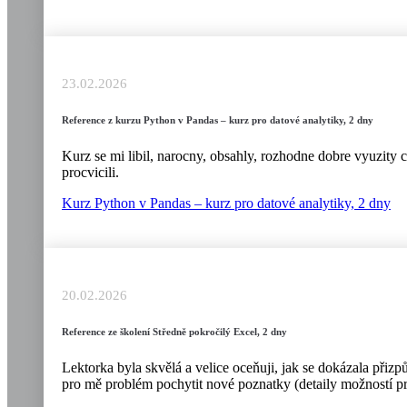
23.02.2026
Reference z kurzu Python v Pandas – kurz pro datové analytiky, 2 dny
Kurz se mi libil, narocny, obsahly, rozhodne dobre vyuzity 
procvicili.
Kurz Python v Pandas – kurz pro datové analytiky, 2 dny
20.02.2026
Reference ze školení Středně pokročilý Excel, 2 dny
Lektorka byla skvělá a velice oceňuji, jak se dokázala přizp
pro mě problém pochytit nové poznatky (detaily možností pr