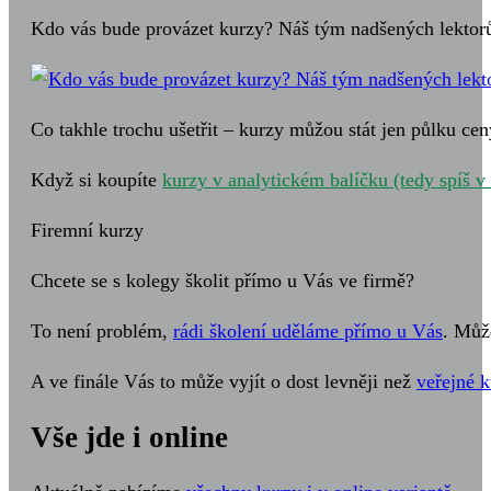
Kdo vás bude provázet kurzy? Náš tým nadšených lektor
Co takhle trochu ušetřit – kurzy můžou stát jen půlku cen
Když si koupíte
kurzy v analytickém balíčku (tedy spíš v
Firemní kurzy
Chcete se s kolegy školit přímo u Vás ve firmě?
To není problém,
rádi školení uděláme přímo u Vás
. Můž
A ve finále Vás to může vyjít o dost levněji než
veřejné k
Vše jde i online