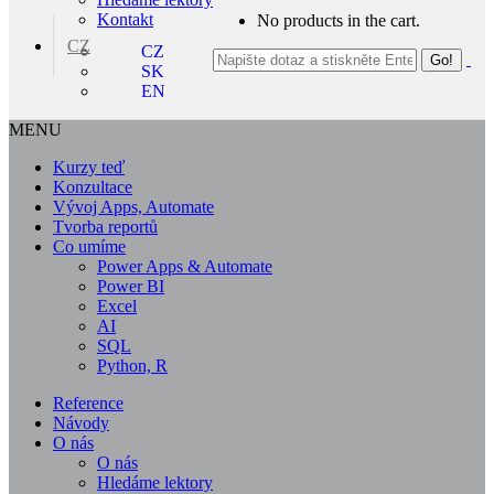
Kontakt
No products in the cart.
CZ
CZ
SK
EN
MENU
Kurzy teď
Konzultace
Vývoj Apps, Automate
Tvorba reportů
Co umíme
Power Apps & Automate
Power BI
Excel
AI
SQL
Python, R
Reference
Návody
O nás
O nás
Hledáme lektory