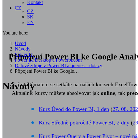
Kontakt
CZ
CZ
SK
EN
You are here:
Úvod
Návody
Power BI
Připojení Power BI ke Google Analy
Power BI Desktop a Powerbi.com
Datové zdroje v Power BI a queries – dotazy
Připojení Power BI ke Google…
Návody
S tímto tématem se setkáte na našich kurzech ExcelTow
Aktuálně: kurzy můžete absolvovat jak
online
, tak
prez
Kurz Úvod do Power BI, 1 den
(
27. 08. 20
Kurz Středně pokročilé Power BI, 2 dny
(
29
Kurz Power Query a Power Pivot – nové nás