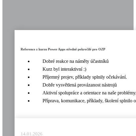
Reference z kurzu Power Apps středně pokročilé pro OZP
Dobré reakce na náměty účastníků
Kurz byl interaktivní :)
Příjemný projev, příklady splnily očekávání.
Dobře vysvětlená provázanost nástrojů
Aktivní spolupráce a orientace na naše problémy
Příprava, komunikace, příklady, školení splnilo 
14.01.2026