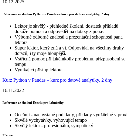
10.12.2025
Reference ze školení Python v Pandas – kurz pro datové analytiky, 2 dny
Lektor je skvělý - přehledné školení, dostatek příkladů,
dokáže pomoci a odpovědět na dotazy z praxe.
Výborné odborné znalosti a prezentační schopnosti pana
lektora
Super lektor, který zná a ví. Odpovídal na všechny druhy
dotazů, i ty moje hloupější.
Vstřícná pomoc při jakémkoliv problému, přizpusobení se
tempu
Vynikající přístup lektora.
Kurz Python v Pandas – kurz pro datové analytiky, 2 dny
16.11.2022
Reference ze školení Excelu pro labužníky
Oceňuji - nachystané podklady, příklady využitelné v praxi
Skvělé vychytávky, vyhovující tempo
Skvělý lektor - profesionální, sympatický
Kurz: