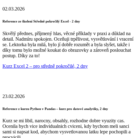
02.03.2026
Reference ze školení Středně pokročilý Excel - 2 dny
Skvělý přednes, příjmený hlas, věcné příklady v praxi a důklad na
detail. Nadmíru spokojen. Oceňuji trpělivost, vysvětlování i vracení
se. Lektorka byla milá, bylo jí dobře rozumět a byla slyšet, takže i
díky tomu bylo možné koukat do obrazovky a zároveň poslouchat
postup. Díky za to!
Kurz Excel 2 – pro středně pokročilé, 2 dny
23.02.2026
Reference z kurzu Python v Pandas – kurz pro datové analytiky, 2 dny
Kurz se mi libil, narocny, obsahly, rozhodne dobre vyuzity cas.
Ocenila bych vice individualnich cviceni, kdy bychom meli sanci
sami si napsat kod, abychom vysvetlovanou latku lepe pochopili a
procvicili.