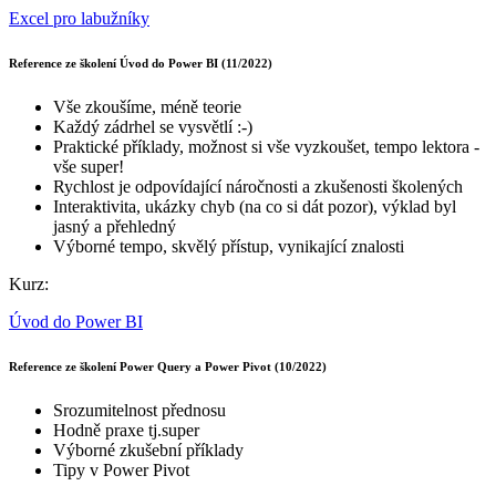
Excel pro labužníky
Reference ze školení Úvod do Power BI (11/2022)
Vše zkoušíme, méně teorie
Každý zádrhel se vysvětlí :-)
Praktické příklady, možnost si vše vyzkoušet, tempo lektora -
vše super!
Rychlost je odpovídající náročnosti a zkušenosti školených
Interaktivita, ukázky chyb (na co si dát pozor), výklad byl
jasný a přehledný
Výborné tempo, skvělý přístup, vynikající znalosti
Kurz:
Úvod do Power BI
Reference ze školení Power Query a Power Pivot (10/2022)
Srozumitelnost přednosu
Hodně praxe tj.super
Výborné zkušební příklady
Tipy v Power Pivot