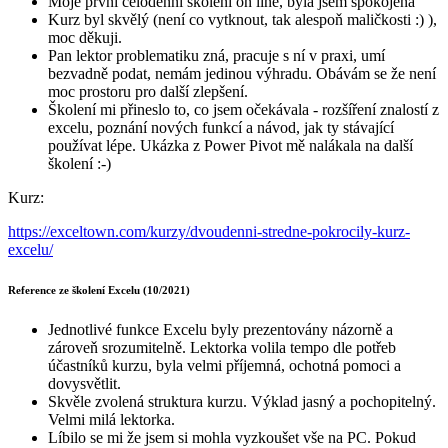
Moje první celodenní školení on line, byla jsem spokojená
Kurz byl skvělý (není co vytknout, tak alespoň maličkosti :) ),
moc děkuji.
Pan lektor problematiku zná, pracuje s ní v praxi, umí
bezvadně podat, nemám jedinou výhradu. Obávám se že není
moc prostoru pro další zlepšení.
Školení mi přineslo to, co jsem očekávala - rozšíření znalostí z
excelu, poznání nových funkcí a návod, jak ty stávající
používat lépe. Ukázka z Power Pivot mě nalákala na další
školení :-)
Kurz:
https://exceltown.com/kurzy/dvoudenni-stredne-pokrocily-kurz-
excelu/
Reference ze školení Excelu (10/2021)
Jednotlivé funkce Excelu byly prezentovány názorně a
zároveň srozumitelně. Lektorka volila tempo dle potřeb
účastníků kurzu, byla velmi příjemná, ochotná pomoci a
dovysvětlit.
Skvěle zvolená struktura kurzu. Výklad jasný a pochopitelný.
Velmi milá lektorka.
Líbilo se mi že jsem si mohla vyzkoušet vše na PC. Pokud