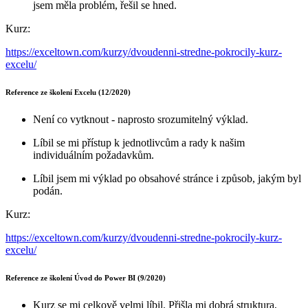
jsem měla problém, řešil se hned.
Kurz:
https://exceltown.com/kurzy/dvoudenni-stredne-pokrocily-kurz-
excelu/
Reference ze školení Excelu (12/2020)
Není co vytknout - naprosto srozumitelný výklad.
Líbil se mi přístup k jednotlivcům a rady k našim
individuálním požadavkům.
Líbil jsem mi výklad po obsahové stránce i způsob, jakým byl
podán.
Kurz:
https://exceltown.com/kurzy/dvoudenni-stredne-pokrocily-kurz-
excelu/
Reference ze školení Úvod do Power BI (9/2020)
Kurz se mi celkově velmi líbil. Přišla mi dobrá struktura,