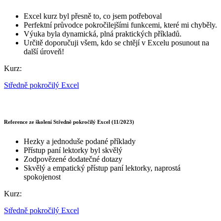
Excel kurz byl přesně to, co jsem potřeboval
Perfektní průvodce pokročilejšími funkcemi, které mi chyběly.
Výuka byla dynamická, plná praktických příkladů.
Určitě doporučuji všem, kdo se chtějí v Excelu posunout na
další úroveň!
Kurz:
Středně pokročilý Excel
Reference ze školení Středně pokročilý Excel (11/2023)
Hezky a jednoduše podané příklady
Přístup paní lektorky byl skvělý
Zodpovězené dodatečné dotazy
Skvělý a empatický přístup paní lektorky, naprostá
spokojenost
Kurz:
Středně pokročilý Excel