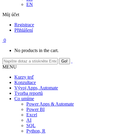
EN
Můj účet
Registrace
Přihlášení
0
No products in the cart.
MENU
Kurzy teď
Konzultace
Vývoj Apps, Automate
Tvorba reportů
Co umíme
Power Apps & Automate
Power BI
Excel
AI
SQL
Python, R