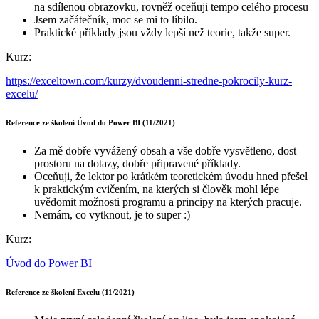
na sdílenou obrazovku, rovněž oceňuji tempo celého procesu
Jsem začátečník, moc se mi to líbilo.
Praktické příklady jsou vždy lepší než teorie, takže super.
Kurz:
https://exceltown.com/kurzy/dvoudenni-stredne-pokrocily-kurz-
excelu/
Reference ze školení Úvod do Power BI (11/2021)
Za mě dobře vyvážený obsah a vše dobře vysvětleno, dost
prostoru na dotazy, dobře připravené příklady.
Oceňuji, že lektor po krátkém teoretickém úvodu hned přešel
k praktickým cvičením, na kterých si člověk mohl lépe
uvědomit možnosti programu a principy na kterých pracuje.
Nemám, co vytknout, je to super :)
Kurz:
Úvod do Power BI
Reference ze školení Excelu (11/2021)