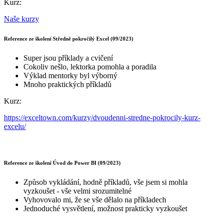
Kurz:
Naše kurzy
Reference ze školení Středně pokročilý Excel (09/2023)
Super jsou příklady a cvičení
Cokoliv nešlo, lektorka pomohla a poradila
Výklad mentorky byl výborný
Mnoho praktických příkladů
Kurz:
https://exceltown.com/kurzy/dvoudenni-stredne-pokrocily-kurz-
excelu/
Reference ze školení Úvod do Power BI (09/2023)
Způsob vykládání, hodně příkladů, vše jsem si mohla
vyzkoušet - vše velmi srozumitelné
Vyhovovalo mi, že se vše dělalo na příkladech
Jednoduché vysvětlení, možnost prakticky vyzkoušet