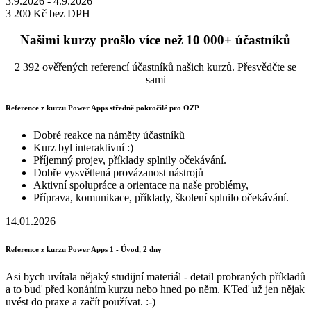
3.9.2026 - 4.9.2026
3 200 Kč
bez DPH
Našimi kurzy prošlo více než 10 000+ účastníků
2 392 ověřených referencí účastníků našich kurzů. Přesvědčte se
sami
Reference z kurzu Power Apps středně pokročilé pro OZP
Dobré reakce na náměty účastníků
Kurz byl interaktivní :)
Příjemný projev, příklady splnily očekávání.
Dobře vysvětlená provázanost nástrojů
Aktivní spolupráce a orientace na naše problémy,
Příprava, komunikace, příklady, školení splnilo očekávání.
14.01.2026
Reference z kurzu Power Apps 1 - Úvod, 2 dny
Asi bych uvítala nějaký studijní materiál - detail probraných příkladů
a to buď před konáním kurzu nebo hned po něm. KTeď už jen nějak
uvést do praxe a začít používat. :-)