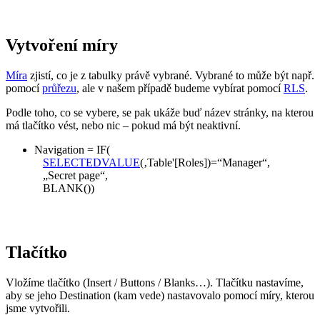
Vytvoření míry
Míra
zjistí, co je z tabulky právě vybrané. Vybrané to může být např.
pomocí
průřezu
, ale v našem případě budeme vybírat pomocí
RLS
.
Podle toho, co se vybere, se pak ukáže buď název stránky, na kterou
má tlačítko vést, nebo nic – pokud má být neaktivní.
Navigation = IF(
SELECTEDVALUE
(‚Table'[Roles])=“Manager“,
„Secret page“,
BLANK())
Tlačítko
Vložíme tlačítko (Insert / Buttons / Blanks…). Tlačítku nastavíme,
aby se jeho Destination (kam vede) nastavovalo pomocí míry, kterou
jsme vytvořili.