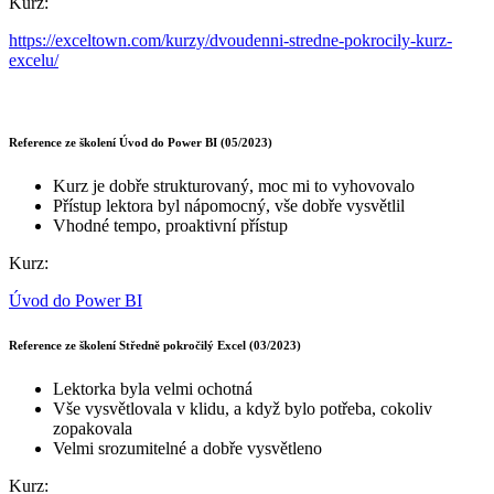
Kurz:
https://exceltown.com/kurzy/dvoudenni-stredne-pokrocily-kurz-
excelu/
Reference ze školení Úvod do Power BI (05/2023)
Kurz je dobře strukturovaný, moc mi to vyhovovalo
Přístup lektora byl nápomocný, vše dobře vysvětlil
Vhodné tempo, proaktivní přístup
Kurz:
Úvod do Power BI
Reference ze školení Středně pokročilý Excel (03/2023)
Lektorka byla velmi ochotná
Vše vysvětlovala v klidu, a když bylo potřeba, cokoliv
zopakovala
Velmi srozumitelné a dobře vysvětleno
Kurz: