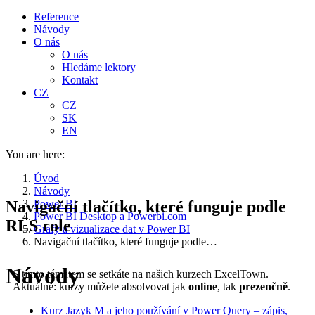
Reference
Návody
O nás
O nás
Hledáme lektory
Kontakt
CZ
CZ
SK
EN
You are here:
Úvod
Návody
Navigační tlačítko, které funguje podle
Power BI
Power BI Desktop a Powerbi.com
RLS role
Grafy a vizualizace dat v Power BI
Navigační tlačítko, které funguje podle…
Návody
S tímto tématem se setkáte na našich kurzech ExcelTown.
Aktuálně: kurzy můžete absolvovat jak
online
, tak
prezenčně
.
Kurz Jazyk M a jeho používání v Power Query – zápis,