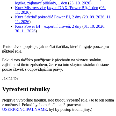
logika, zajímavé příklady, 1 den
(
23. 10. 2026
)
Kurz Mistrovství v jazyce DAX (Power BI), 1 den
(
05.
11. 2026
)
Kurz Středně pokročilé Power BI, 2 dny
(
29. 09. 2026
,
11.
11. 2026
)
Kurz Power BI – expertní úroveň, 2 dny
(
01. 10. 2026
,
30. 11. 2026
)
Tento návod popisuje, jak udělat tlačítko, které funguje pouze pro
některé role.
Pokud toto tlačítko použijeme k přechodu na skrytou stránku,
zajistíme si tímto způsobem, že se na tuto skrytou stránku dostane
pouze člověk s odpovídajícími právy.
Jak na to?
Vytvoření tabulky
Nejprve vytvoříme tabulku, kde budou vypsané role. (Je to jen jedna
z možností. Pokud bychom chtěli např. pracovat s
USERPRINCIPALNAME
, byl by postup trochu jiný.)