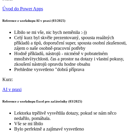
Úvod do Power Apps
Reference z workshopu AI v praxi (03/2025)
Líbilo se mi vše, nic bych neměnila :-))
Celý kurz byl skvěle prezentovaný, spousta reaálných
příkladů a tipů, doporučení super, spousta osobní zkušenosti,
zájem o naše osobně-pracovní potřeby
Hodně příkladů, nástrojů - nicméně v pobratelném
množství/rychlosti. čas a prostor na dotazy i vlastní pokusy,
zkoušení nástrojů opravdu hodne obsahu
Prehledne vysvetleno "dobrá příprava
Kurz:
AI v praxi
Reference z workshopu Excel pro začátečníky (03/2025)
Lektorka trpělivě vysvětlila dotazy, pokud se nám něco
nedařilo, pomáhala.
Vše se mi líbilo
Bylo perfektně a zajímavé vysvetleno