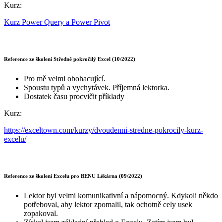
Kurz:
Kurz Power Query a Power Pivot
Reference ze školení Středně pokročilý Excel (10/2022)
Pro mě velmi obohacující.
Spoustu typů a vychytávek. Příjemná lektorka.
Dostatek času procvičit příklady
Kurz:
https://exceltown.com/kurzy/dvoudenni-stredne-pokrocily-kurz-
excelu/
Reference ze školení Excelu pro BENU Lékárna (09/2022)
Lektor byl velmi komunikativní a nápomocný. Kdykoli někdo
potřeboval, aby lektor zpomalil, tak ochotně cely usek
zopakoval.