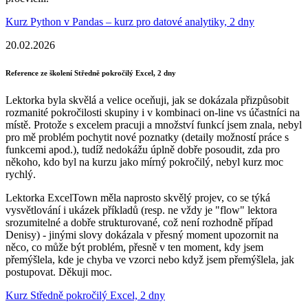
Kurz Python v Pandas – kurz pro datové analytiky, 2 dny
20.02.2026
Reference ze školení Středně pokročilý Excel, 2 dny
Lektorka byla skvělá a velice oceňuji, jak se dokázala přizpůsobit
rozmanité pokročilosti skupiny i v kombinaci on-line vs účastníci na
místě. Protože s excelem pracuji a množství funkcí jsem znala, nebyl
pro mě problém pochytit nové poznatky (detaily možností práce s
funkcemi apod.), tudíž nedokážu úplně dobře posoudit, zda pro
někoho, kdo byl na kurzu jako mírný pokročilý, nebyl kurz moc
rychlý.
Lektorka ExcelTown měla naprosto skvělý projev, co se týká
vysvětlování i ukázek příkladů (resp. ne vždy je "flow" lektora
srozumitelné a dobře strukturované, což není rozhodně případ
Denisy) - jinými slovy dokázala v přesný moment upozornit na
něco, co může být problém, přesně v ten moment, kdy jsem
přemýšlela, kde je chyba ve vzorci nebo když jsem přemýšlela, jak
postupovat. Děkuji moc.
Kurz Středně pokročilý Excel, 2 dny