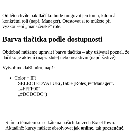
Od této chvíle pak tlačítko bude fungovat jen tomu, kdo má
konkrétní roli (např. Manager). Otestovat si to můžete při
vyzkoušení „manažerské“ role.
Barva tlačítka podle dostupnosti
Obdobně můžeme upravit i barvu tlačítka – aby uživatel poznal, že
tlačítko je aktivní (např. žluté) nebo neaktivní (např. šedivé).
Vytvoříme další míru, např.:
Color = IF(
SELECTEDVALUE(‚Table'[Roles])=“Manager“,
„#FFFF00“,
„#DCDCDC“)
S tímto tématem se setkáte na našich kurzech ExcelTown.
Aktuálně: kurzy můžete absolvovat jak
online
, tak
prezenčně
.