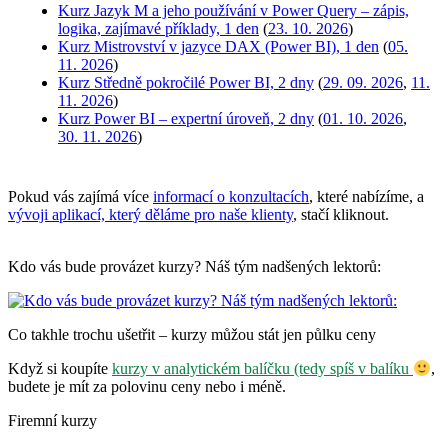
Kurz Jazyk M a jeho používání v Power Query – zápis,
logika, zajímavé příklady, 1 den
(
23. 10. 2026
)
Kurz Mistrovství v jazyce DAX (Power BI), 1 den
(
05.
11. 2026
)
Kurz Středně pokročilé Power BI, 2 dny
(
29. 09. 2026
,
11.
11. 2026
)
Kurz Power BI – expertní úroveň, 2 dny
(
01. 10. 2026
,
30. 11. 2026
)
Pokud vás zajímá více
informací o konzultacích
, které nabízíme, a
vývoji aplikací, který děláme pro naše klienty
, stačí kliknout.
Kdo vás bude provázet kurzy? Náš tým nadšených lektorů:
Co takhle trochu ušetřit – kurzy můžou stát jen půlku ceny
Když si koupíte
kurzy v analytickém balíčku (tedy spíš v balíku
,
budete je mít za polovinu ceny nebo i méně.
Firemní kurzy