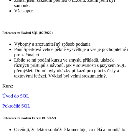
Získal jsem základní přehled o Excelu, Zatím jsem byl
samouk.
Vše super
Reference ze školení SQL (02/2022)
Výborný a zrozumiteľný spôsob podania
Paní Šperková velice pěkně vysvětluje a vše je pochopitelné i
pro začínající.
Líbilo se mi podání kurzu ve smyslu příkladů, ukázek
různých přístupů a návodů, jak v souvislosti s jazykem SQL
přemýšlet. Dobré byly ukázky příkazů pro práci s čísly a
textovými řetězci. Výklad byl velmi srozumitelný.
Kurz:
Úvod do SQL
Pokročilé SQL
Reference ze školení Excelu (01/2022)
Oceňuji, že lektor souběžně komentuje, co dělá a promítá to