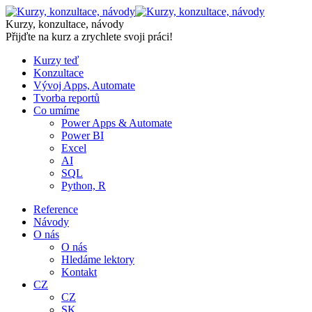
Skip
to
Kurzy, konzultace, návody
content
Přijďte na kurz a zrychlete svoji práci!
Kurzy teď
Konzultace
Vývoj Apps, Automate
Tvorba reportů
Co umíme
Power Apps & Automate
Power BI
Excel
AI
SQL
Python, R
Reference
Návody
O nás
O nás
Hledáme lektory
Kontakt
CZ
CZ
SK