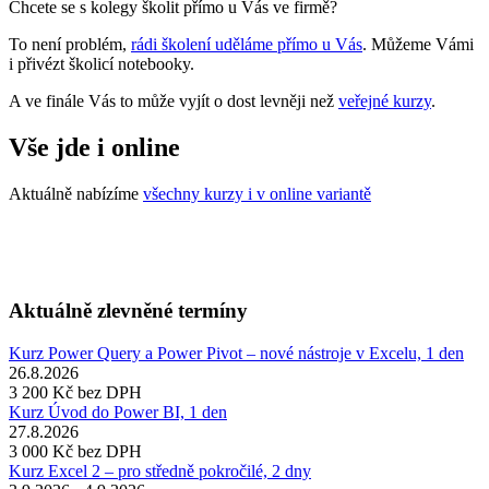
Chcete se s kolegy školit přímo u Vás ve firmě?
To není problém,
rádi školení uděláme přímo u Vás
. Můžeme Vámi
i přivézt školicí notebooky.
A ve finále Vás to může vyjít o dost levněji než
veřejné kurzy
.
Vše jde i online
Aktuálně nabízíme
všechny kurzy i v online variantě
Aktuálně zlevněné termíny
Kurz Power Query a Power Pivot – nové nástroje v Excelu, 1 den
26.8.2026
3 200 Kč
bez DPH
Kurz Úvod do Power BI, 1 den
27.8.2026
3 000 Kč
bez DPH
Kurz Excel 2 – pro středně pokročilé, 2 dny