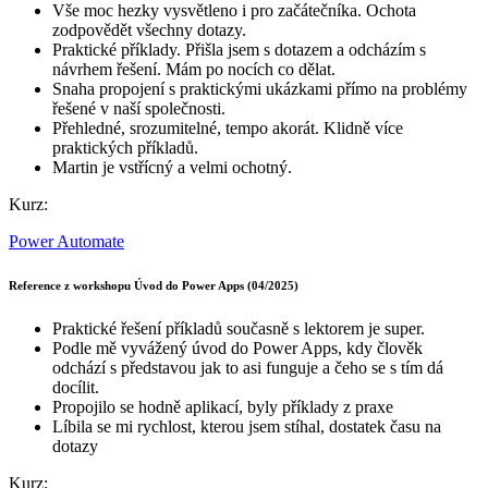
Vše moc hezky vysvětleno i pro začátečníka. Ochota
zodpovědět všechny dotazy.
Praktické příklady. Přišla jsem s dotazem a odcházím s
návrhem řešení. Mám po nocích co dělat.
Snaha propojení s praktickými ukázkami přímo na problémy
řešené v naší společnosti.
Přehledné, srozumitelné, tempo akorát. Klidně více
praktických příkladů.
Martin je vstřícný a velmi ochotný.
Kurz:
Power Automate
Reference z workshopu Úvod do Power Apps (04/2025)
Praktické řešení příkladů současně s lektorem je super.
Podle mě vyvážený úvod do Power Apps, kdy člověk
odchází s představou jak to asi funguje a čeho se s tím dá
docílit.
Propojilo se hodně aplikací, byly příklady z praxe
Líbila se mi rychlost, kterou jsem stíhal, dostatek času na
dotazy
Kurz: