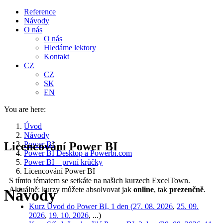
Reference
Návody
O nás
O nás
Hledáme lektory
Kontakt
CZ
CZ
SK
EN
You are here:
Úvod
Návody
Licencování Power BI
Power BI
Power BI Desktop a Powerbi.com
Power BI – první krůčky
Licencování Power BI
S tímto tématem se setkáte na našich kurzech ExcelTown.
Aktuálně: kurzy můžete absolvovat jak
online
, tak
prezenčně
.
Návody
Kurz Úvod do Power BI, 1 den (
27. 08. 2026
,
25. 09.
2026
,
19. 10. 2026
, ...)