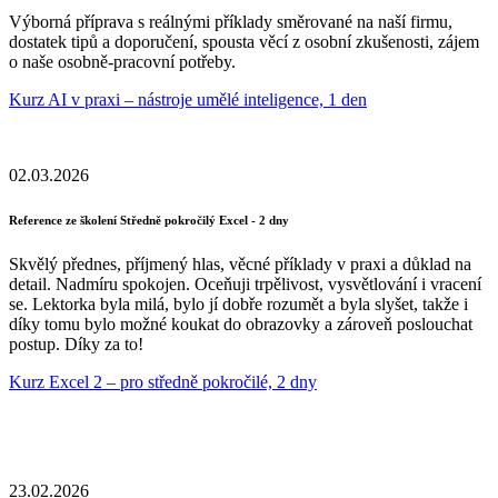
Výborná příprava s reálnými příklady směrované na naší firmu,
dostatek tipů a doporučení, spousta věcí z osobní zkušenosti, zájem
o naše osobně-pracovní potřeby.
Kurz AI v praxi – nástroje umělé inteligence, 1 den
02.03.2026
Reference ze školení Středně pokročilý Excel - 2 dny
Skvělý přednes, příjmený hlas, věcné příklady v praxi a důklad na
detail. Nadmíru spokojen. Oceňuji trpělivost, vysvětlování i vracení
se. Lektorka byla milá, bylo jí dobře rozumět a byla slyšet, takže i
díky tomu bylo možné koukat do obrazovky a zároveň poslouchat
postup. Díky za to!
Kurz Excel 2 – pro středně pokročilé, 2 dny
23.02.2026