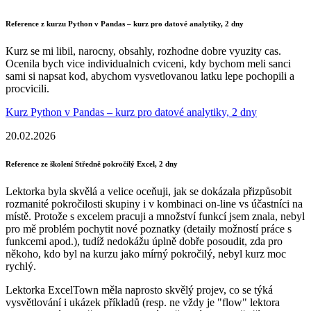
Reference z kurzu Python v Pandas – kurz pro datové analytiky, 2 dny
Kurz se mi libil, narocny, obsahly, rozhodne dobre vyuzity cas.
Ocenila bych vice individualnich cviceni, kdy bychom meli sanci
sami si napsat kod, abychom vysvetlovanou latku lepe pochopili a
procvicili.
Kurz Python v Pandas – kurz pro datové analytiky, 2 dny
20.02.2026
Reference ze školení Středně pokročilý Excel, 2 dny
Lektorka byla skvělá a velice oceňuji, jak se dokázala přizpůsobit
rozmanité pokročilosti skupiny i v kombinaci on-line vs účastníci na
místě. Protože s excelem pracuji a množství funkcí jsem znala, nebyl
pro mě problém pochytit nové poznatky (detaily možností práce s
funkcemi apod.), tudíž nedokážu úplně dobře posoudit, zda pro
někoho, kdo byl na kurzu jako mírný pokročilý, nebyl kurz moc
rychlý.
Lektorka ExcelTown měla naprosto skvělý projev, co se týká
vysvětlování i ukázek příkladů (resp. ne vždy je "flow" lektora