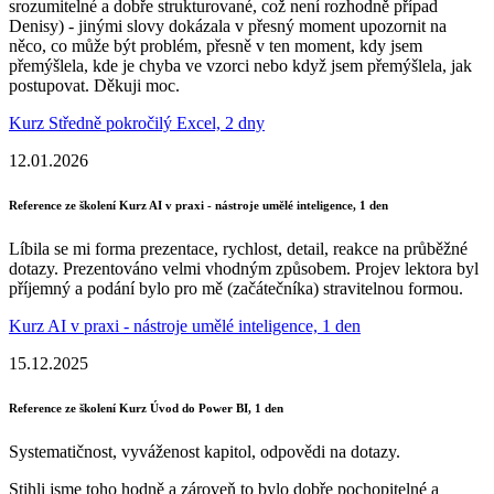
srozumitelné a dobře strukturované, což není rozhodně případ
Denisy) - jinými slovy dokázala v přesný moment upozornit na
něco, co může být problém, přesně v ten moment, kdy jsem
přemýšlela, kde je chyba ve vzorci nebo když jsem přemýšlela, jak
postupovat. Děkuji moc.
Kurz Středně pokročilý Excel, 2 dny
12.01.2026
Reference ze školení Kurz AI v praxi - nástroje umělé inteligence, 1 den
Líbila se mi forma prezentace, rychlost, detail, reakce na průběžné
dotazy. Prezentováno velmi vhodným způsobem. Projev lektora byl
příjemný a podání bylo pro mě (začátečníka) stravitelnou formou.
Kurz AI v praxi - nástroje umělé inteligence, 1 den
15.12.2025
Reference ze školení Kurz Úvod do Power BI, 1 den
Systematičnost, vyváženost kapitol, odpovědi na dotazy.
Stihli jsme toho hodně a zároveň to bylo dobře pochopitelné a