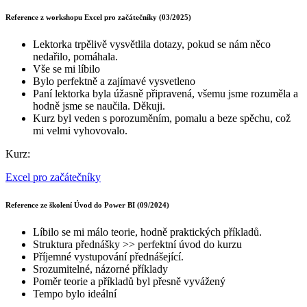
Reference z workshopu Excel pro začátečníky (03/2025)
Lektorka trpělivě vysvětlila dotazy, pokud se nám něco
nedařilo, pomáhala.
Vše se mi líbilo
Bylo perfektně a zajímavé vysvetleno
Paní lektorka byla úžasně připravená, všemu jsme rozuměla a
hodně jsme se naučila. Děkuji.
Kurz byl veden s porozuměním, pomalu a beze spěchu, což
mi velmi vyhovovalo.
Kurz:
Excel pro začátečníky
Reference ze školení Úvod do Power BI (09/2024)
Líbilo se mi málo teorie, hodně praktických příkladů.
Struktura přednášky >> perfektní úvod do kurzu
Příjemné vystupování přednášející.
Srozumitelné, názorné příklady
Poměr teorie a příkladů byl přesně vyvážený
Tempo bylo ideální