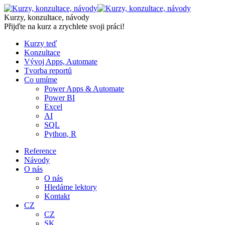
Skip
to
Kurzy, konzultace, návody
content
Přijďte na kurz a zrychlete svoji práci!
Kurzy teď
Konzultace
Vývoj Apps, Automate
Tvorba reportů
Co umíme
Power Apps & Automate
Power BI
Excel
AI
SQL
Python, R
Reference
Návody
O nás
O nás
Hledáme lektory
Kontakt
CZ
CZ
SK