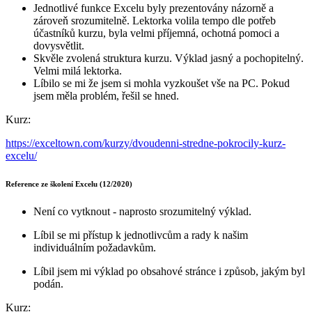
Jednotlivé funkce Excelu byly prezentovány názorně a
zároveň srozumitelně. Lektorka volila tempo dle potřeb
účastníků kurzu, byla velmi příjemná, ochotná pomoci a
dovysvětlit.
Skvěle zvolená struktura kurzu. Výklad jasný a pochopitelný.
Velmi milá lektorka.
Líbilo se mi že jsem si mohla vyzkoušet vše na PC. Pokud
jsem měla problém, řešil se hned.
Kurz:
https://exceltown.com/kurzy/dvoudenni-stredne-pokrocily-kurz-
excelu/
Reference ze školení Excelu (12/2020)
Není co vytknout - naprosto srozumitelný výklad.
Líbil se mi přístup k jednotlivcům a rady k našim
individuálním požadavkům.
Líbil jsem mi výklad po obsahové stránce i způsob, jakým byl
podán.
Kurz: