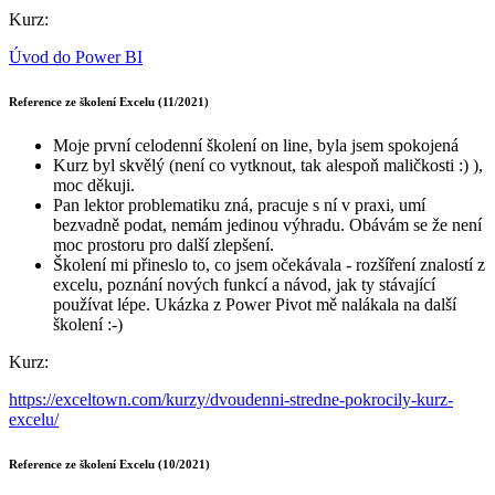
Kurz:
Úvod do Power BI
Reference ze školení Excelu (11/2021)
Moje první celodenní školení on line, byla jsem spokojená
Kurz byl skvělý (není co vytknout, tak alespoň maličkosti :) ),
moc děkuji.
Pan lektor problematiku zná, pracuje s ní v praxi, umí
bezvadně podat, nemám jedinou výhradu. Obávám se že není
moc prostoru pro další zlepšení.
Školení mi přineslo to, co jsem očekávala - rozšíření znalostí z
excelu, poznání nových funkcí a návod, jak ty stávající
používat lépe. Ukázka z Power Pivot mě nalákala na další
školení :-)
Kurz:
https://exceltown.com/kurzy/dvoudenni-stredne-pokrocily-kurz-
excelu/
Reference ze školení Excelu (10/2021)