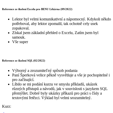
Reference ze školení Excelu pro BENU Lékárna (09/2022)
Lektor byl velmi komunikativní a nápomocný. Kdykoli někdo
potřeboval, aby lektor zpomalil, tak ochotně cely usek
zopakoval.
Získal jsem základní přehled o Excelu, Zatím jsem byl
samouk.
Vše super
Reference ze školení SQL (02/2022)
Výborný a zrozumiteľný spôsob podania
Paní Šperková velice pěkně vysvětluje a vše je pochopitelné i
pro začínající.
Líbilo se mi podání kurzu ve smyslu příkladů, ukázek
různých přístupů a návodů, jak v souvislosti s jazykem SQL
přemýšlet. Dobré byly ukázky příkazů pro práci s čísly a
textovými řetězci. Výklad byl velmi srozumitelný.
Kurz: