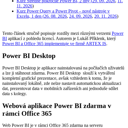
Kurz Středně pokročilé Power BI, 2 dny (
29. 09. 2026
,
11.
11. 2026
)
Kurz Power Query a Power Pivot – nové nástroje v
Excelu, 1 den (
26. 08. 2026
,
24. 09. 2026
,
20. 11. 2026
)
Tento článek stručně popisuje rozdíly mezi různými verzemi
Power
BI
aplikací z pohledu licencí. Autorem je Lukáš Příklenk, který
Power BI a Office 365 implementuje ve firmě ARTEX IS
.
Power BI Desktop
Power BI Desktop je aplikace nainstalovaná na počítačích uživatelů
a lze ji stáhnout zdarma. Power BI Desktop slouží k vytváření
kompletní grafické prezentace, avšak vzhledem k tomu, že je
nainstalovaný lokálně, zde nelze nastavit automatickou aktualizaci
dat, prezentovat data v mobilních zařízeních ani jednoduše sdílet
data s kolegy.
Webová aplikace Power BI zdarma v
rámci Office 365
Web Power BI je v rámci Office 365 zdarma na serveru