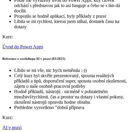
Podle mě vyvážený úvod do Power Apps, kdy člověk
odchází s představou jak to asi funguje a čeho se s tím dá
docílit.
Propojilo se hodně aplikací, byly příklady z praxe
Líbila se mi rychlost, kterou jsem stíhal, dostatek času na
dotazy
Kurz:
Úvod do Power Apps
Reference z workshopu AI v praxi (03/2025)
Líbilo se mi vše, nic bych neměnila :-))
Celý kurz byl skvěle prezentovaný, spousta reaálných
příkladů a tipů, doporučení super, spousta osobní zkušenosti,
zájem o naše osobně-pracovní potřeby
Hodně příkladů, nástrojů - nicméně v pobratelném
množství/rychlosti. čas a prostor na dotazy i vlastní pokusy,
zkoušení nástrojů opravdu hodne obsahu
Prehledne vysvetleno "dobrá příprava
Kurz:
AI v praxi