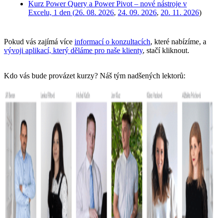
Kurz Power Query a Power Pivot – nové nástroje v
Excelu, 1 den (
26. 08. 2026
,
24. 09. 2026
,
20. 11. 2026
)
Pokud vás zajímá více
informací o konzultacích
, které nabízíme, a
vývoji aplikací, který děláme pro naše klienty
, stačí kliknout.
Kdo vás bude provázet kurzy? Náš tým nadšených lektorů: