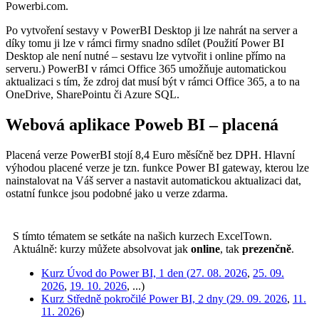
Powerbi.com.
Po vytvoření sestavy v PowerBI Desktop ji lze nahrát na server a
díky tomu ji lze v rámci firmy snadno sdílet (Použití Power BI
Desktop ale není nutné – sestavu lze vytvořit i online přímo na
serveru.) PowerBI v rámci Office 365 umožňuje automatickou
aktualizaci s tím, že zdroj dat musí být v rámci Office 365, a to na
OneDrive, SharePointu či Azure SQL.
Webová aplikace Poweb BI – placená
Placená verze PowerBI stojí 8,4 Euro měsíčně bez DPH. Hlavní
výhodou placené verze je tzn. funkce Power BI gateway, kterou lze
nainstalovat na Váš server a nastavit automatickou aktualizaci dat,
ostatní funkce jsou podobné jako u verze zdarma.
S tímto tématem se setkáte na našich kurzech ExcelTown.
Aktuálně: kurzy můžete absolvovat jak
online
, tak
prezenčně
.
Kurz Úvod do Power BI, 1 den (
27. 08. 2026
,
25. 09.
2026
,
19. 10. 2026
, ...)
Kurz Středně pokročilé Power BI, 2 dny (
29. 09. 2026
,
11.
11. 2026
)