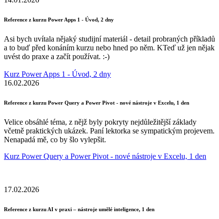
Reference z kurzu Power Apps 1 - Úvod, 2 dny
Asi bych uvítala nějaký studijní materiál - detail probraných příkladů
a to buď před konáním kurzu nebo hned po něm. KTeď už jen nějak
uvést do praxe a začít používat. :-)
Kurz Power Apps 1 - Úvod, 2 dny
16.02.2026
Reference z kurzu Power Query a Power Pivot - nové nástroje v Excelu, 1 den
Velice obsáhlé téma, z nějž byly pokryty nejdůležitější základy
včetně praktických ukázek. Paní lektorka se sympatickým projevem.
Nenapadá mě, co by šlo vylepšit.
Kurz Power Query a Power Pivot - nové nástroje v Excelu, 1 den
17.02.2026
Reference z kurzu AI v praxi – nástroje umělé inteligence, 1 den