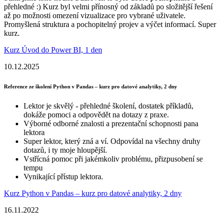
přehledné :) Kurz byl velmi přínosný od základů po složitější řešení
až po možnosti omezení vizualizace pro vybrané uživatele.
Promyšlená struktura a pochopitelný projev a výčet informací. Super
kurz.
Kurz Úvod do Power BI, 1 den
10.12.2025
Reference ze školení Python v Pandas – kurz pro datové analytiky, 2 dny
Lektor je skvělý - přehledné školení, dostatek příkladů,
dokáže pomoci a odpovědět na dotazy z praxe.
Výborné odborné znalosti a prezentační schopnosti pana
lektora
Super lektor, který zná a ví. Odpovídal na všechny druhy
dotazů, i ty moje hloupější.
Vstřícná pomoc při jakémkoliv problému, přizpusobení se
tempu
Vynikající přístup lektora.
Kurz Python v Pandas – kurz pro datové analytiky, 2 dny
16.11.2022