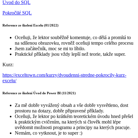
Úvod do SQL
Pokročilé SQL
Reference ze školení Excelu (01/2022)
Oceňuji, že lektor souběžně komentuje, co dělá a promítá to
na sdílenou obrazovku, rovněž oceňuji tempo celého procesu
Jsem začátečník, moc se mi to líbilo.
Praktické příklady jsou vždy lepší než teorie, takže super.
Kurz:
https://exceltown.com/kurzy/dvoudenni-stredne-pokrocily-kurz-
excelu/
Reference ze školení Úvod do Power BI (11/2021)
Za mě dobře vyvážený obsah a vše dobře vysvětleno, dost
prostoru na dotazy, dobře připravené příklady.
Oceňuji, že lektor po krátkém teoretickém úvodu hned přešel
k praktickým cvičením, na kterých si člověk mohl lépe
uvědomit možnosti programu a principy na kterých pracuje.
Nemám, co vytknout, je to super :)