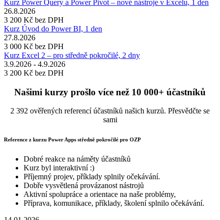
Kurz Power Query a Power Pivot – nové nástroje v Excelu, 1 den
26.8.2026
3 200 Kč
bez DPH
Kurz Úvod do Power BI, 1 den
27.8.2026
3 000 Kč
bez DPH
Kurz Excel 2 – pro středně pokročilé, 2 dny
3.9.2026 - 4.9.2026
3 200 Kč
bez DPH
Našimi kurzy prošlo více než 10 000+ účastníků
2 392 ověřených referencí účastníků našich kurzů. Přesvědčte se
sami
Reference z kurzu Power Apps středně pokročilé pro OZP
Dobré reakce na náměty účastníků
Kurz byl interaktivní :)
Příjemný projev, příklady splnily očekávání.
Dobře vysvětlená provázanost nástrojů
Aktivní spolupráce a orientace na naše problémy,
Příprava, komunikace, příklady, školení splnilo očekávání.
14.01.2026