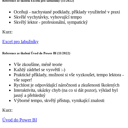
Reference ze školení Excelu pro labužníky (11/2022)
Oceňuji - nachystané podklady, příklady využitelné v praxi
Skvělé vychytávky, vyhovující tempo
Skvělý lektor - profesionální, sympatický
Kurz:
Excel pro labužníky
Reference ze školení Úvod do Power BI (11/2022)
Vše zkoušíme, méně teorie
Každý zádrhel se vysvětlí :-)
Praktické příklady, možnost si vše vyzkoušet, tempo lektora -
vše super!
Rychlost je odpovídající náročnosti a zkušenosti školených
Interaktivita, ukázky chyb (na co si dát pozor), výklad byl
jasný a přehledný
Výborné tempo, skvělý přístup, vynikající znalosti
Kurz:
Úvod do Power BI